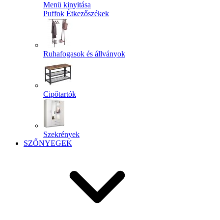
Menü kinyitása
Puffok
Étkezőszékek
Ruhafogasok és állványok
Cipőtartók
Szekrények
SZŐNYEGEK