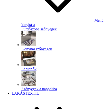
Menü
kinyitása
Fürdőszoba szőnyegek
Konyhai szőnyegek
Lábtörlők
Szőnyegek a nappaliba
LAKÁSTEXTIL