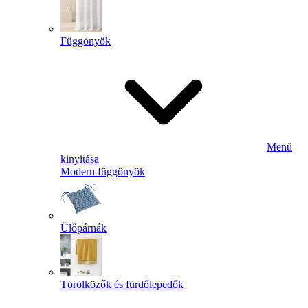
Függönyök
Menü
kinyitása
Modern függönyök
Ülőpárnák
Törölközők és fürdőlepedők