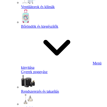
Ventilátorok és klímák
Bőröndök és kiegészítők
Menü
kinyitása
Gyerek poggyász
Rendszerezés és takarítás