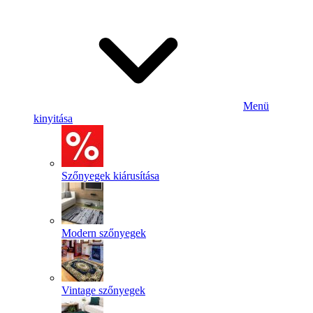
Menü
kinyitása
Szőnyegek kiárusítása
Modern szőnyegek
Vintage szőnyegek