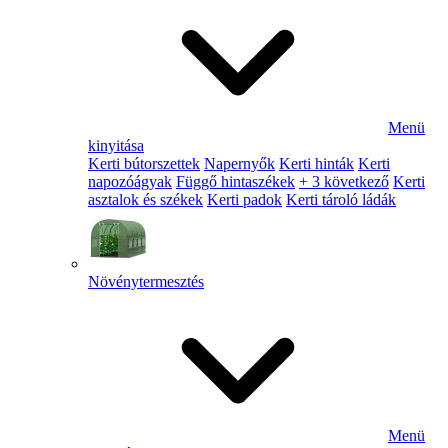
Menü
kinyitása
Kerti bútorszettek
Napernyők
Kerti hinták
Kerti
napozóágyak
Függő hintaszékek
+ 3 következő
Kerti
asztalok és székek
Kerti padok
Kerti tároló ládák
Növénytermesztés
Menü