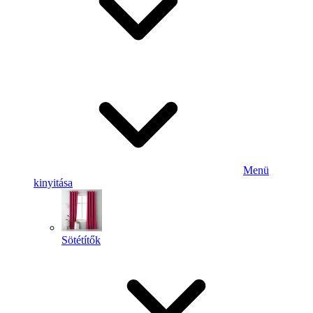
Menü
kinyitása
Sötétítők