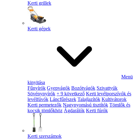
Kerti grillek
Kerti gépek
Menü
kinyitása
Fűnyírók
Gyepvágók
Bozótvágók
Szivattyúk
Sövénynyírók
+ 9 következő
Kerti levélporszívók és
levélfúvók
Láncfűrészek
Talajlazítók
Kultivátorok
Kerti permetezők
Nagynyomású tisztítók
Tömlők és
kocsik tömlőkhöz
Ágdarálók
Kerti fúrók
Kerti szerszámok