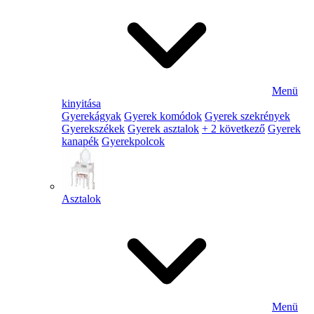
Menü
kinyitása
Gyerekágyak
Gyerek komódok
Gyerek szekrények
Gyerekszékek
Gyerek asztalok
+ 2 következő
Gyerek
kanapék
Gyerekpolcok
Asztalok
Menü