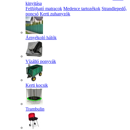
kinyitása
Felfújható matracok
Medence tartozékok
Strandlepedő,
poncsó
Kerti zuhanyzók
Árnyékoló hálók
Vízálló ponyvák
Kerti kocsik
Trambulin