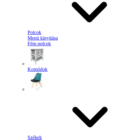
Polcok
Menü kinyitása
Fém polcok
Komódok
Székek