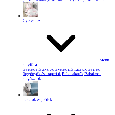
Gyerek textil
Menü
kinyitása
Gyerek ágytakarók
Gyerek ágyhuzatok
Gyerek
függönyök és drapériák
Baba takarók
Babakocsi
kiegészítők
Takarók és plédek