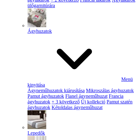
ülőgarnitúrára
Ágyhuzatok
Menü
kinyitása
Ágyneműhuzatok kiárusítása
Mikroszálas ágyhuzatok
Pamut ágyhuzatok
Flanel ágyneműhuzat
Francia
ágyhuzatok
+ 3 következő
Új kollekció
Pamut szatén
ágyhuzatok
Kétoldalas ágyneműhuzat
Lepedők