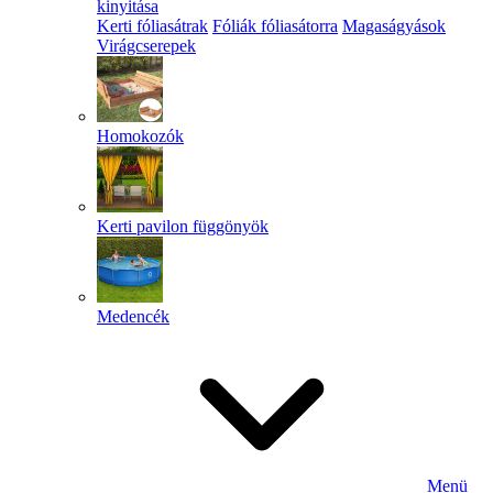
kinyitása
Kerti fóliasátrak
Fóliák fóliasátorra
Magaságyások
Virágcserepek
Homokozók
Kerti pavilon függönyök
Medencék
Menü