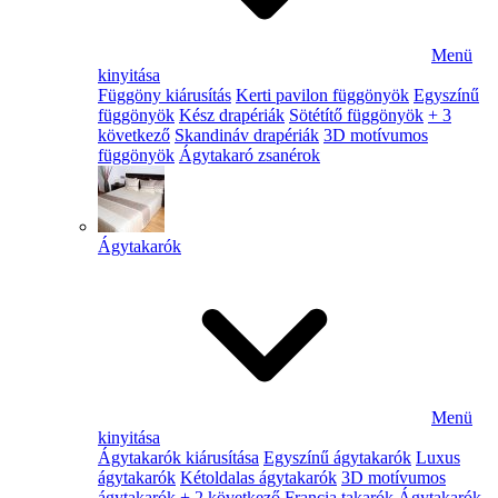
Menü
kinyitása
Függöny kiárusítás
Kerti pavilon függönyök
Egyszínű
függönyök
Kész drapériák
Sötétítő függönyök
+ 3
következő
Skandináv drapériák
3D motívumos
függönyök
Ágytakaró zsanérok
Ágytakarók
Menü
kinyitása
Ágytakarók kiárusítása
Egyszínű ágytakarók
Luxus
ágytakarók
Kétoldalas ágytakarók
3D motívumos
ágytakarók
+ 2 következő
Francia takarók
Ágytakarók