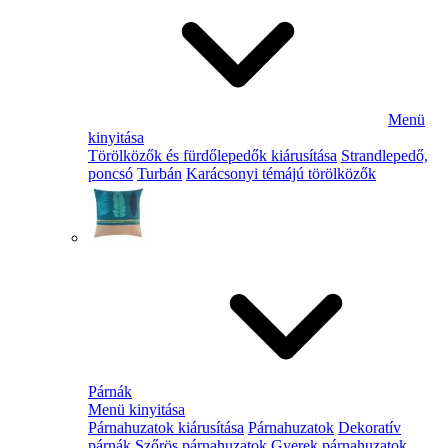
Menü
kinyitása
Törölközők és fürdőlepedők kiárusítása
Strandlepedő,
poncsó
Turbán
Karácsonyi témájú törölközők
Párnák
Menü kinyitása
Párnahuzatok kiárusítása
Párnahuzatok
Dekoratív
párnák
Szőrös párnahuzatok
Gyerek párnahuzatok