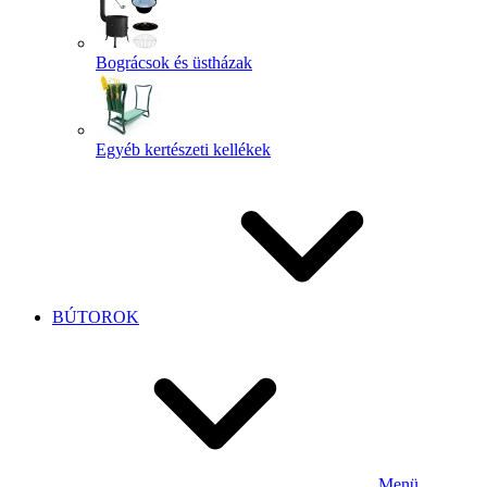
Bográcsok és üstházak
Egyéb kertészeti kellékek
BÚTOROK
Menü