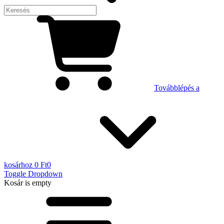
Továbblépés a
kosárhoz
0 Ft
0
Toggle Dropdown
Kosár
is empty