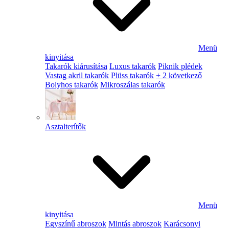
Menü
kinyitása
Takarók kiárusítása
Luxus takarók
Piknik plédek
Vastag akril takarók
Plüss takarók
+ 2 következő
Bolyhos takarók
Mikroszálas takarók
Asztalterítők
Menü
kinyitása
Egyszínű abroszok
Mintás abroszok
Karácsonyi