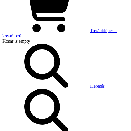
Továbblépés a
kosárhoz
0
Kosár
is empty
Keresés