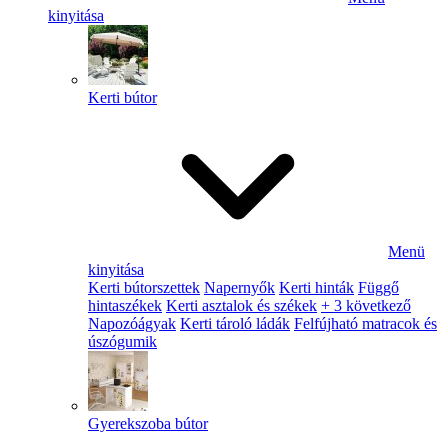
kinyitása
Kerti bútor
Menü
kinyitása
Kerti bútorszettek
Napernyők
Kerti hinták
Függő
hintaszékek
Kerti asztalok és székek
+ 3 következő
Napozóágyak
Kerti tároló ládák
Felfújható matracok és
úszógumik
Gyerekszoba bútor