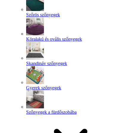
Szőrös szőnyegek
Köralakú és ovális szőnyegek
Skandináv szőnyegek
Gyerek szőnyegek
Szőnyegek a fürdőszobába