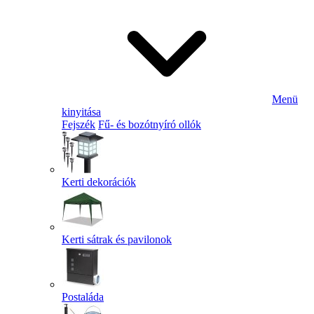
Menü
kinyitása
Fejszék
Fű- és bozótnyíró ollók
Kerti dekorációk
Kerti sátrak és pavilonok
Postaláda