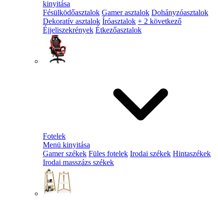
kinyitása
Fésülködőasztalok
Gamer asztalok
Dohányzóasztalok
Dekoratív asztalok
Íróasztalok
+ 2 következő
Éjjeliszekrények
Étkezőasztalok
Fotelek
Menü kinyitása
Gamer székek
Füles fotelek
Irodai székek
Hintaszékek
Irodai masszázs székek