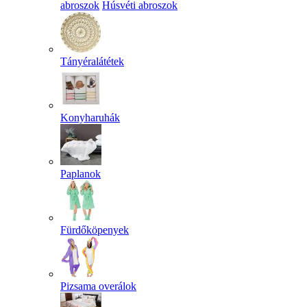
abroszok
Húsvéti abroszok
Tányéralátétek
Konyharuhák
Paplanok
Fürdőköpenyek
Pizsama overálok