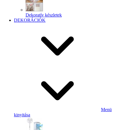
Dekoratív készletek
DEKORÁCIÓK
Menü
kinyitása