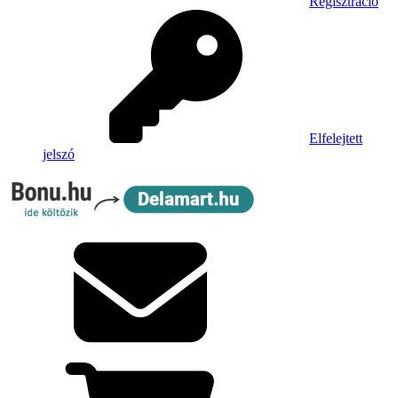
Regisztráció
Elfelejtett
jelszó