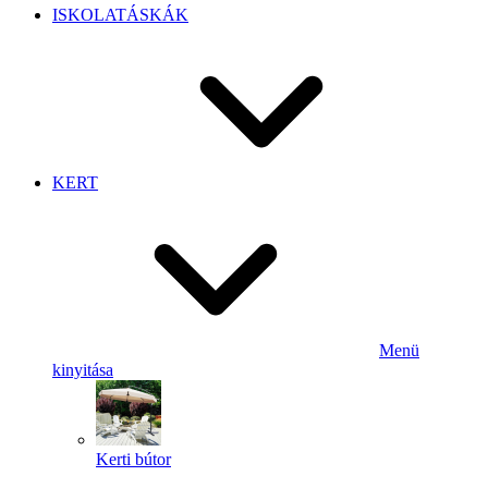
ISKOLATÁSKÁK
KERT
Menü
kinyitása
Kerti bútor