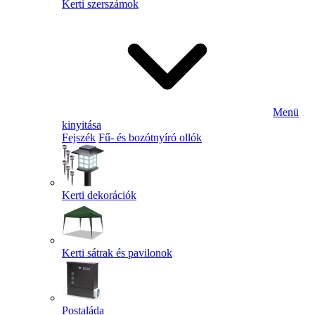
Kerti szerszámok
Menü
kinyitása
Fejszék
Fű- és bozótnyíró ollók
Kerti dekorációk
Kerti sátrak és pavilonok
Postaláda