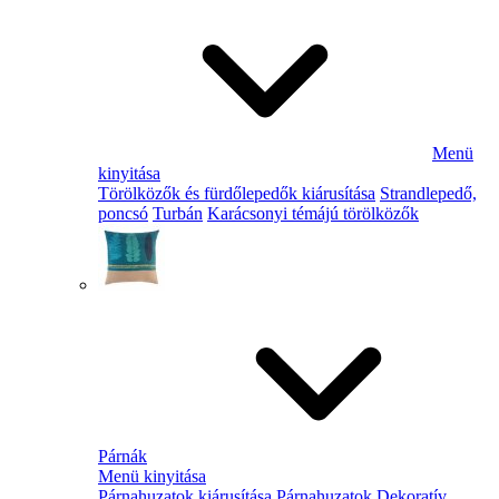
Menü
kinyitása
Törölközők és fürdőlepedők kiárusítása
Strandlepedő,
poncsó
Turbán
Karácsonyi témájú törölközők
Párnák
Menü kinyitása
Párnahuzatok kiárusítása
Párnahuzatok
Dekoratív