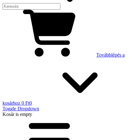
Továbblépés a
kosárhoz
0 Ft
0
Toggle Dropdown
Kosár
is empty