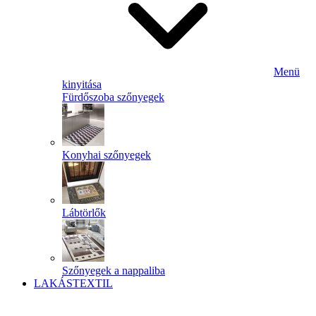
Menü
kinyitása
Fürdőszoba szőnyegek
Konyhai szőnyegek
Lábtörlők
Szőnyegek a nappaliba
LAKÁSTEXTIL