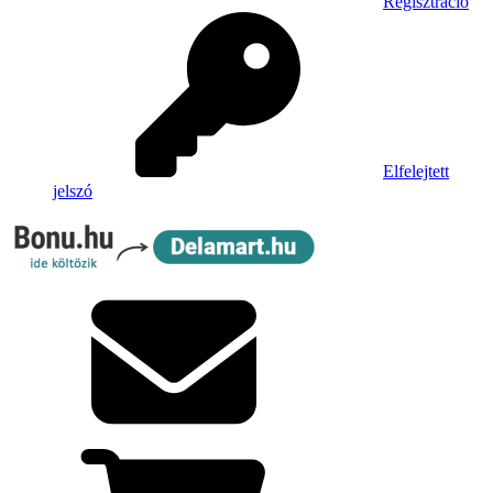
Regisztráció
Elfelejtett
jelszó