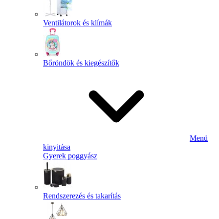
Ventilátorok és klímák
Bőröndök és kiegészítők
Menü
kinyitása
Gyerek poggyász
Rendszerezés és takarítás