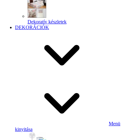
Dekoratív készletek
DEKORÁCIÓK
Menü
kinyitása