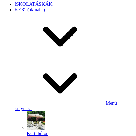
ISKOLATÁSKÁK
KERT
(aktuális)
Menü
kinyitása
Kerti bútor