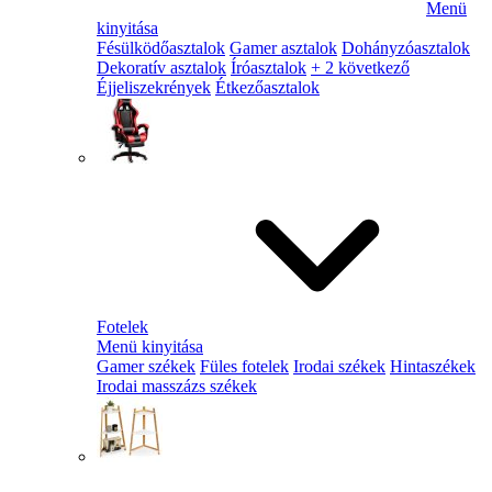
Menü
kinyitása
Fésülködőasztalok
Gamer asztalok
Dohányzóasztalok
Dekoratív asztalok
Íróasztalok
+ 2 következő
Éjjeliszekrények
Étkezőasztalok
Fotelek
Menü kinyitása
Gamer székek
Füles fotelek
Irodai székek
Hintaszékek
Irodai masszázs székek