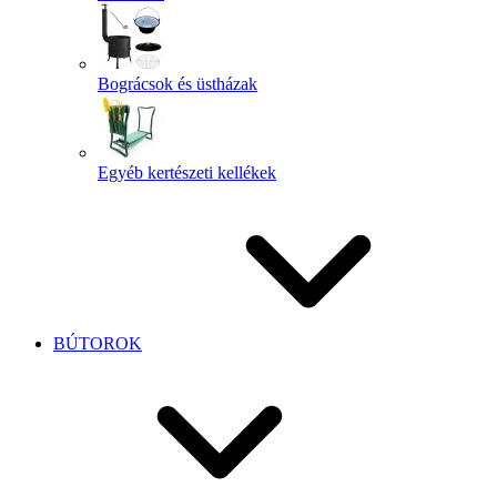
Bográcsok és üstházak
Egyéb kertészeti kellékek
BÚTOROK