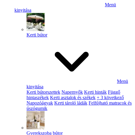
Menü
kinyitása
Kerti bútor
Menü
kinyitása
Kerti bútorszettek
Napernyők
Kerti hinták
Függő
hintaszékek
Kerti asztalok és székek
+ 3 következő
Napozóágyak
Kerti tároló ládák
Felfújható matracok és
úszógumik
Gyerekszoba bútor