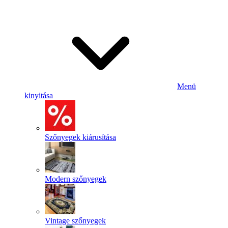
Menü
kinyitása
Szőnyegek kiárusítása
Modern szőnyegek
Vintage szőnyegek