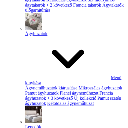
ágytakarók
+ 2 következő
Francia takarók
Ágytakarók
ülőgarnitúrára
Ágyhuzatok
Menü
kinyitása
Ágyneműhuzatok kiárusítása
Mikroszálas ágyhuzatok
Pamut ágyhuzatok
Flanel ágyneműhuzat
Francia
ágyhuzatok
+ 3 következő
Új kollekció
Pamut szatén
ágyhuzatok
Kétoldalas ágyneműhuzat
Lepedők