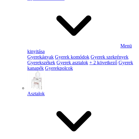
Menü
kinyitása
Gyerekágyak
Gyerek komódok
Gyerek szekrények
Gyerekszékek
Gyerek asztalok
+ 2 következő
Gyerek
kanapék
Gyerekpolcok
Asztalok