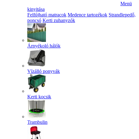
Menü
kinyitása
Felfújható matracok
Medence tartozékok
Strandlepedő,
poncsó
Kerti zuhanyzók
Árnyékoló hálók
Vízálló ponyvák
Kerti kocsik
Trambulin