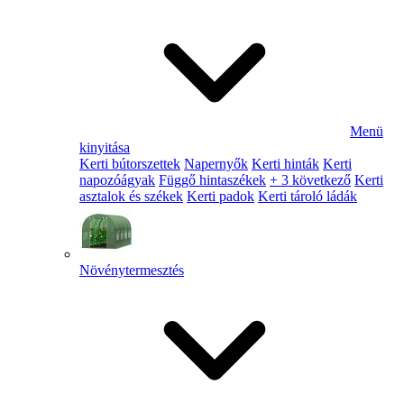
Menü
kinyitása
Kerti bútorszettek
Napernyők
Kerti hinták
Kerti
napozóágyak
Függő hintaszékek
+ 3 következő
Kerti
asztalok és székek
Kerti padok
Kerti tároló ládák
Növénytermesztés