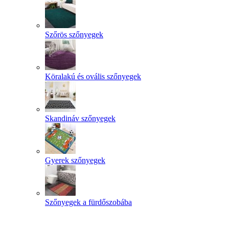
Szőrös szőnyegek
Köralakú és ovális szőnyegek
Skandináv szőnyegek
Gyerek szőnyegek
Szőnyegek a fürdőszobába