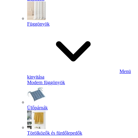
Függönyök
Menü
kinyitása
Modern függönyök
Ülőpárnák
Törölközők és fürdőlepedők