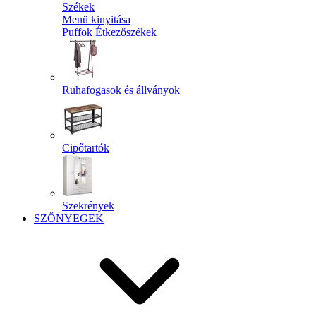
Székek
Menü kinyitása
Puffok
Étkezőszékek
Ruhafogasok és állványok
Cipőtartók
Szekrények
SZŐNYEGEK