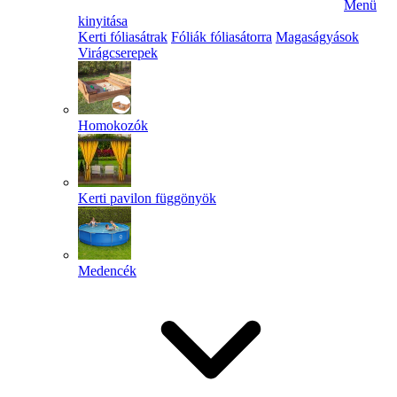
Menü
kinyitása
Kerti fóliasátrak
Fóliák fóliasátorra
Magaságyások
Virágcserepek
Homokozók
Kerti pavilon függönyök
Medencék