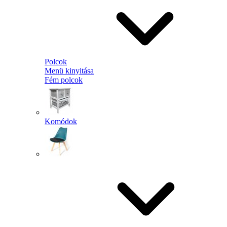
Polcok
Menü kinyitása
Fém polcok
Komódok