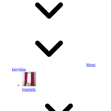
Menü
kinyitása
Sötétítők