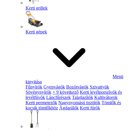
Kerti grillek
Kerti gépek
Menü
kinyitása
Fűnyírók
Gyepvágók
Bozótvágók
Szivattyúk
Sövénynyírók
+ 9 következő
Kerti levélporszívók és
levélfúvók
Láncfűrészek
Talajlazítók
Kultivátorok
Kerti permetezők
Nagynyomású tisztítók
Tömlők és
kocsik tömlőkhöz
Ágdarálók
Kerti fúrók