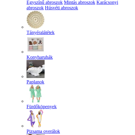
Egyszínű abroszok
Mintás abroszok
Karácsonyi
abroszok
Húsvéti abroszok
Tányéralátétek
Konyharuhák
Paplanok
Fürdőköpenyek
Pizsama overálok