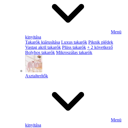
Menü
kinyitása
Takarók kiárusítása
Luxus takarók
Piknik plédek
Vastag akril takarók
Plüss takarók
+ 2 következő
Bolyhos takarók
Mikroszálas takarók
Asztalterítők
Menü
kinyitása