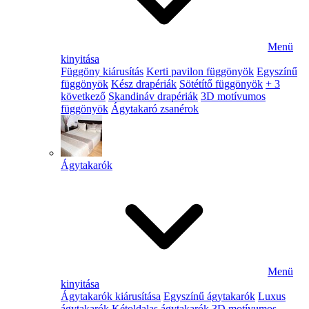
Menü
kinyitása
Függöny kiárusítás
Kerti pavilon függönyök
Egyszínű
függönyök
Kész drapériák
Sötétítő függönyök
+ 3
következő
Skandináv drapériák
3D motívumos
függönyök
Ágytakaró zsanérok
Ágytakarók
Menü
kinyitása
Ágytakarók kiárusítása
Egyszínű ágytakarók
Luxus
ágytakarók
Kétoldalas ágytakarók
3D motívumos