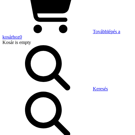
Továbblépés a
kosárhoz
0
Kosár
is empty
Keresés