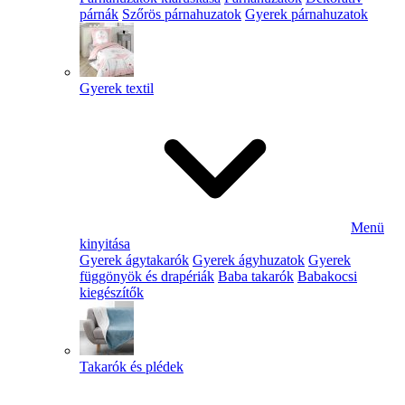
párnák
Szőrös párnahuzatok
Gyerek párnahuzatok
Gyerek textil
Menü
kinyitása
Gyerek ágytakarók
Gyerek ágyhuzatok
Gyerek
függönyök és drapériák
Baba takarók
Babakocsi
kiegészítők
Takarók és plédek