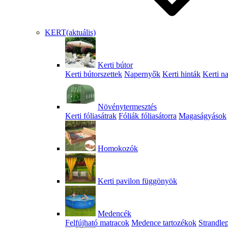
KERT
(aktuális)
Kerti bútor
Kerti bútorszettek
Napernyők
Kerti hinták
Kerti n
Növénytermesztés
Kerti fóliasátrak
Fóliák fóliasátorra
Magaságyások
Homokozók
Kerti pavilon függönyök
Medencék
Felfújható matracok
Medence tartozékok
Strandle