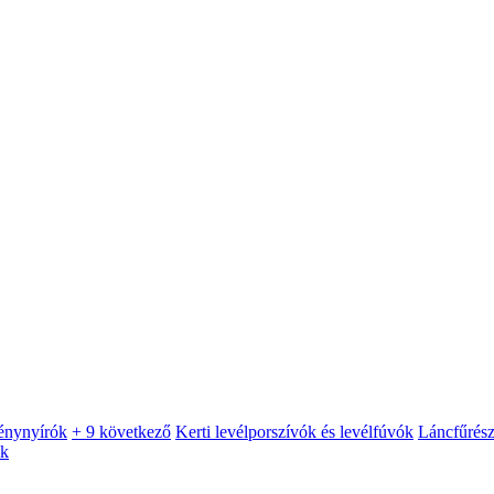
énynyírók
+ 9 következő
Kerti levélporszívók és levélfúvók
Láncfűrés
ók