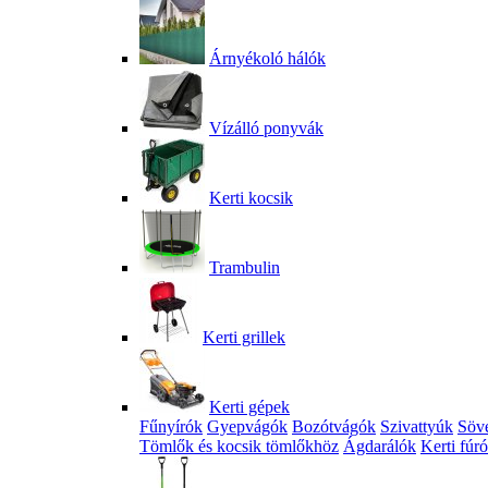
Árnyékoló hálók
Vízálló ponyvák
Kerti kocsik
Trambulin
Kerti grillek
Kerti gépek
Fűnyírók
Gyepvágók
Bozótvágók
Szivattyúk
Söv
Tömlők és kocsik tömlőkhöz
Ágdarálók
Kerti fúr