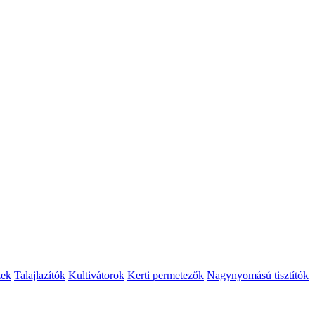
zek
Talajlazítók
Kultivátorok
Kerti permetezők
Nagynyomású tisztítók