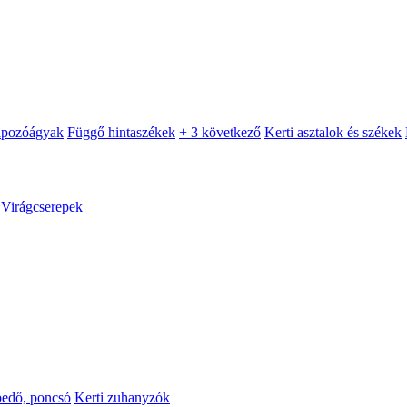
apozóágyak
Függő hintaszékek
+ 3 következő
Kerti asztalok és székek
Virágcserepek
pedő, poncsó
Kerti zuhanyzók