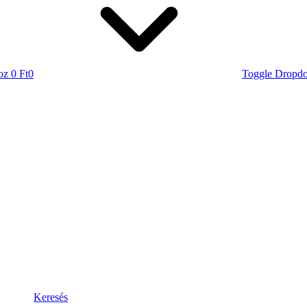
oz
0 Ft
0
Toggle Dropd
Keresés