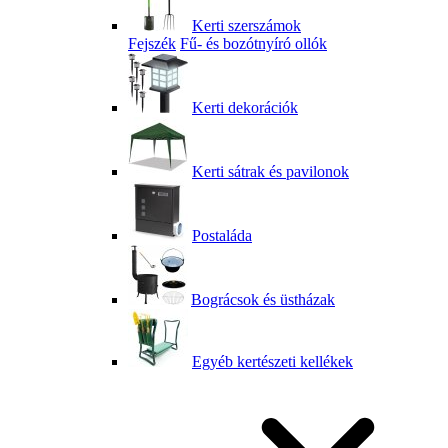
Kerti szerszámok
Fejszék
Fű- és bozótnyíró ollók
Kerti dekorációk
Kerti sátrak és pavilonok
Postaláda
Bográcsok és üstházak
Egyéb kertészeti kellékek