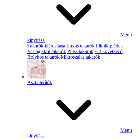
Menü
kinyitása
Takarók kiárusítása
Luxus takarók
Piknik plédek
Vastag akril takarók
Plüss takarók
+ 2 következő
Bolyhos takarók
Mikroszálas takarók
Asztalterítők
Menü
kinyitása