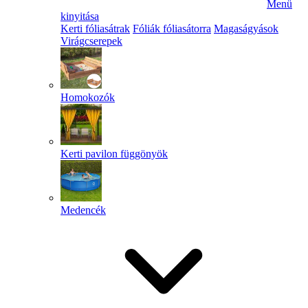
Menü
kinyitása
Kerti fóliasátrak
Fóliák fóliasátorra
Magaságyások
Virágcserepek
Homokozók
Kerti pavilon függönyök
Medencék