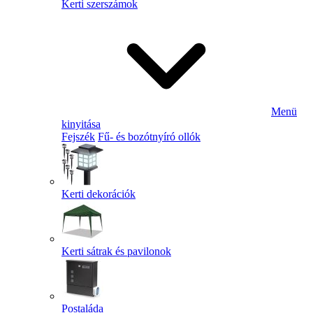
Kerti szerszámok
Menü
kinyitása
Fejszék
Fű- és bozótnyíró ollók
Kerti dekorációk
Kerti sátrak és pavilonok
Postaláda