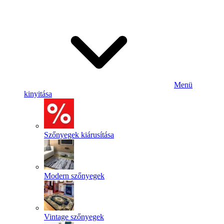
Menü
kinyitása
Szőnyegek kiárusítása
Modern szőnyegek
Vintage szőnyegek