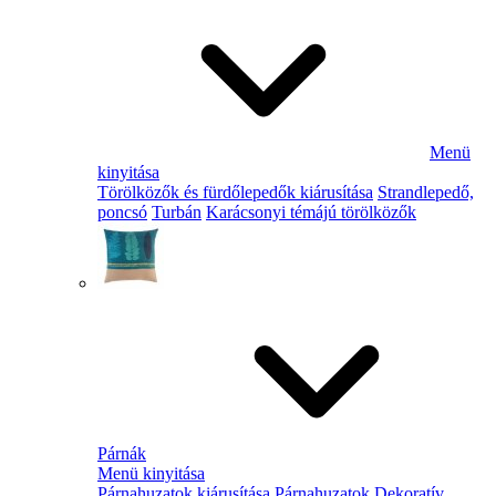
Menü
kinyitása
Törölközők és fürdőlepedők kiárusítása
Strandlepedő,
poncsó
Turbán
Karácsonyi témájú törölközők
Párnák
Menü kinyitása
Párnahuzatok kiárusítása
Párnahuzatok
Dekoratív