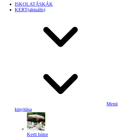
ISKOLATÁSKÁK
KERT
(aktuális)
Menü
kinyitása
Kerti bútor