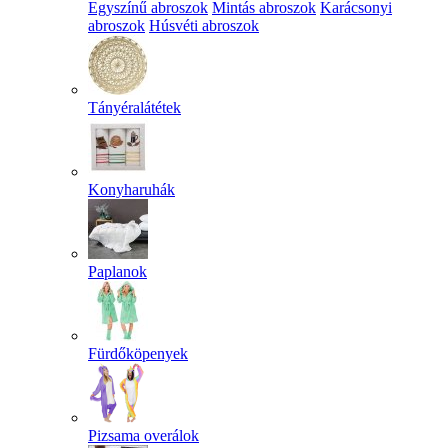
Egyszínű abroszok
Mintás abroszok
Karácsonyi
abroszok
Húsvéti abroszok
Tányéralátétek
Konyharuhák
Paplanok
Fürdőköpenyek
Pizsama overálok