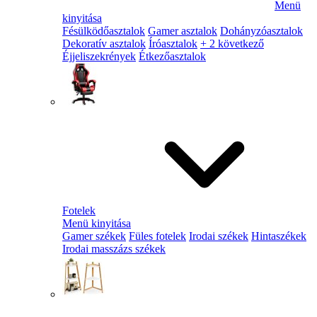
Menü
kinyitása
Fésülködőasztalok
Gamer asztalok
Dohányzóasztalok
Dekoratív asztalok
Íróasztalok
+ 2 következő
Éjjeliszekrények
Étkezőasztalok
Fotelek
Menü kinyitása
Gamer székek
Füles fotelek
Irodai székek
Hintaszékek
Irodai masszázs székek