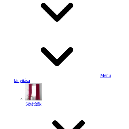
Menü
kinyitása
Sötétítők