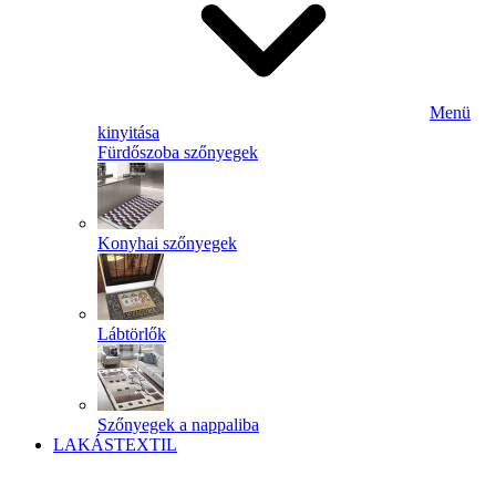
Menü
kinyitása
Fürdőszoba szőnyegek
Konyhai szőnyegek
Lábtörlők
Szőnyegek a nappaliba
LAKÁSTEXTIL