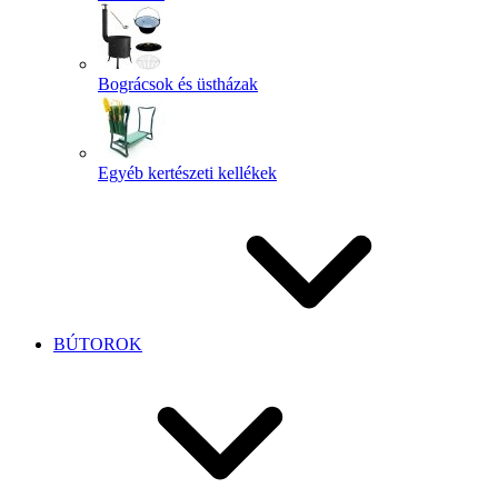
Bográcsok és üstházak
Egyéb kertészeti kellékek
BÚTOROK