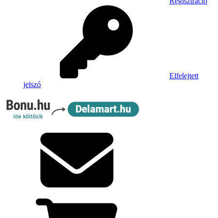
Regisztráció
Elfelejtett
jelszó