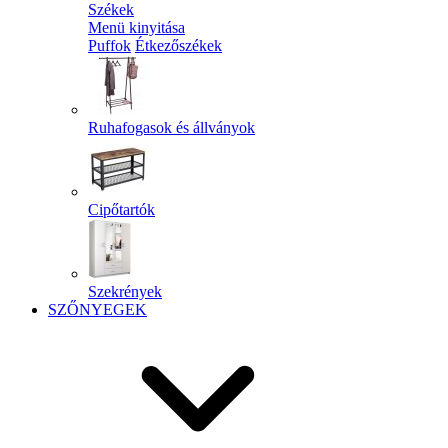
Székek
Menü kinyitása
Puffok
Étkezőszékek
Ruhafogasok és állványok
Cipőtartók
Szekrények
SZŐNYEGEK