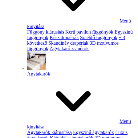
Menü
kinyitása
Függöny kiárusítás
Kerti pavilon függönyök
Egyszínű
függönyök
Kész drapériák
Sötétítő függönyök
+ 3
következő
Skandináv drapériák
3D motívumos
függönyök
Ágytakaró zsanérok
Ágytakarók
Menü
kinyitása
Ágytakarók kiárusítása
Egyszínű ágytakarók
Luxus
ágytakarók
Kétoldalas ágytakarók
3D motívumos