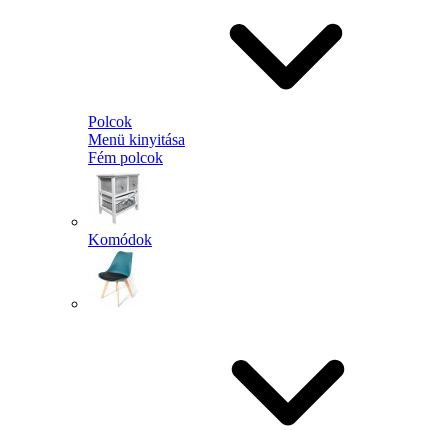
Polcok
Menü kinyitása
Fém polcok
Komódok