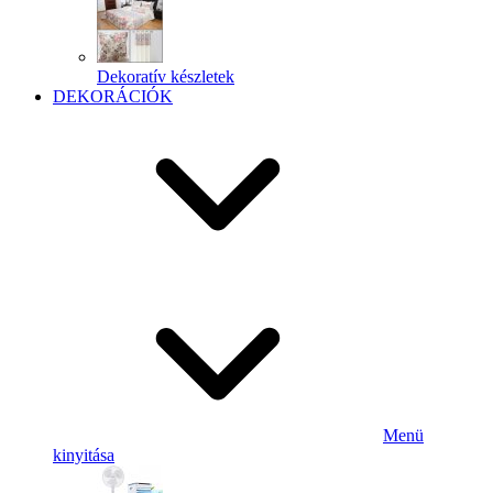
Dekoratív készletek
DEKORÁCIÓK
Menü
kinyitása