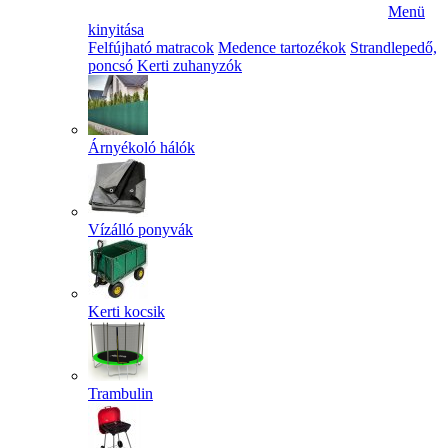
Menü
kinyitása
Felfújható matracok
Medence tartozékok
Strandlepedő,
poncsó
Kerti zuhanyzók
Árnyékoló hálók
Vízálló ponyvák
Kerti kocsik
Trambulin