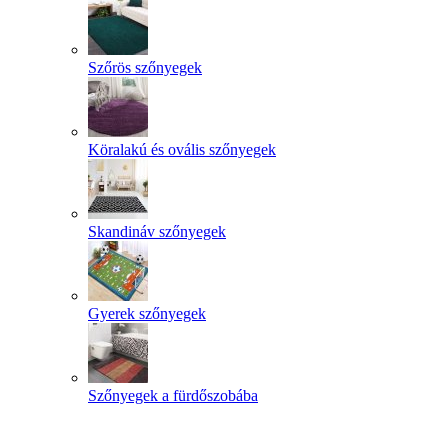
Szőrös szőnyegek
Köralakú és ovális szőnyegek
Skandináv szőnyegek
Gyerek szőnyegek
Szőnyegek a fürdőszobába