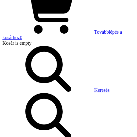
Továbblépés a
kosárhoz
0
Kosár
is empty
Keresés