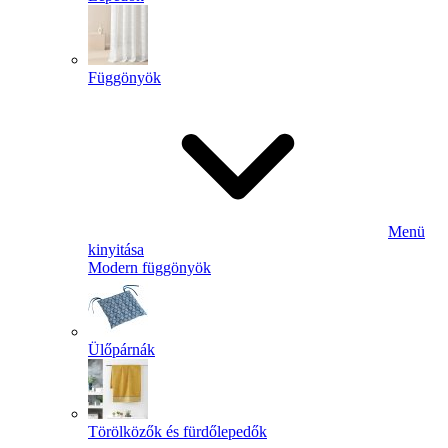
Függönyök
Menü
kinyitása
Modern függönyök
Ülőpárnák
Törölközők és fürdőlepedők