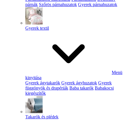
párnák
Szőrös párnahuzatok
Gyerek párnahuzatok
Gyerek textil
Menü
kinyitása
Gyerek ágytakarók
Gyerek ágyhuzatok
Gyerek
függönyök és drapériák
Baba takarók
Babakocsi
kiegészítők
Takarók és plédek