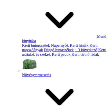
Menü
kinyitása
Kerti bútorszettek
Napernyők
Kerti hinták
Kerti
napozóágyak
Függő hintaszékek
+ 3 következő
Kerti
asztalok és székek
Kerti padok
Kerti tároló ládák
Növénytermesztés