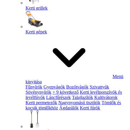
Kerti grillek
Kerti gépek
Menü
kinyitása
Fűnyírók
Gyepvágók
Bozótvágók
Szivattyúk
Sövénynyírók
+ 9 következő
Kerti levélporszívók és
levélfúvók
Láncfűrészek
Talajlazítók
Kultivátorok
Kerti permetezők
Nagynyomású tisztítók
Tömlők és
kocsik tömlőkhöz
Ágdarálók
Kerti fúrók