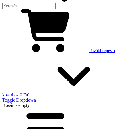
Továbblépés a
kosárhoz
0 Ft
0
Toggle Dropdown
Kosár
is empty