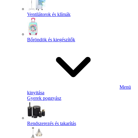
Ventilátorok és klímák
Bőröndök és kiegészítők
Menü
kinyitása
Gyerek poggyász
Rendszerezés és takarítás