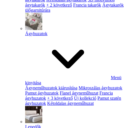
ágytakarók
+ 2 következő
Francia takarók
Ágytakarók
ülőgarnitúrára
Ágyhuzatok
Menü
kinyitása
Ágyneműhuzatok kiárusítása
Mikroszálas ágyhuzatok
Pamut ágyhuzatok
Flanel ágyneműhuzat
Francia
ágyhuzatok
+ 3 következő
Új kollekció
Pamut szatén
ágyhuzatok
Kétoldalas ágyneműhuzat
Lepedők