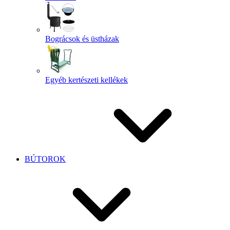
Bográcsok és üstházak
Egyéb kertészeti kellékek
BÚTOROK