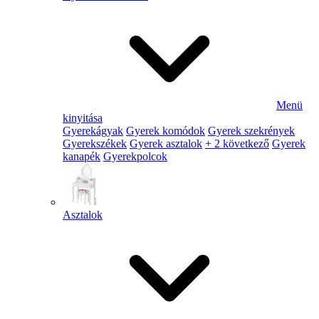
Menü
kinyitása
Gyerekágyak
Gyerek komódok
Gyerek szekrények
Gyerekszékek
Gyerek asztalok
+ 2 következő
Gyerek
kanapék
Gyerekpolcok
Asztalok