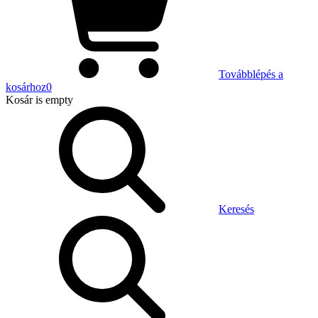
Továbblépés a
kosárhoz
0
Kosár
is empty
Keresés