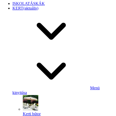
ISKOLATÁSKÁK
KERT
(aktuális)
Menü
kinyitása
Kerti bútor