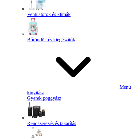
Ventilátorok és klímák
Bőröndök és kiegészítők
Menü
kinyitása
Gyerek poggyász
Rendszerezés és takarítás