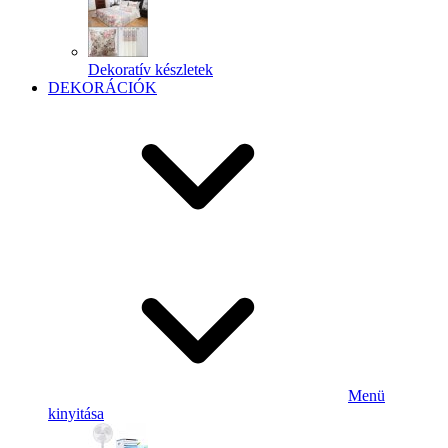
Dekoratív készletek
DEKORÁCIÓK
Menü
kinyitása