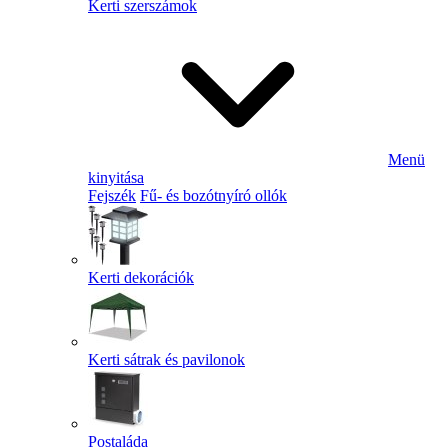
Kerti szerszámok
Menü
kinyitása
Fejszék
Fű- és bozótnyíró ollók
Kerti dekorációk
Kerti sátrak és pavilonok
Postaláda