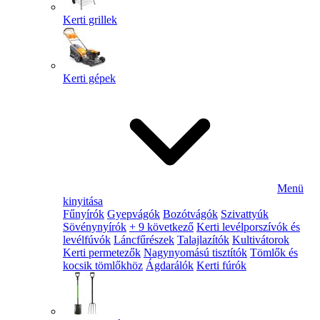
Kerti grillek
Kerti gépek
Menü
kinyitása
Fűnyírók
Gyepvágók
Bozótvágók
Szivattyúk
Sövénynyírók
+ 9 következő
Kerti levélporszívók és
levélfúvók
Láncfűrészek
Talajlazítók
Kultivátorok
Kerti permetezők
Nagynyomású tisztítók
Tömlők és
kocsik tömlőkhöz
Ágdarálók
Kerti fúrók