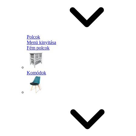
Polcok
Menü kinyitása
Fém polcok
Komódok