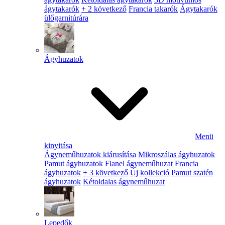
ágytakarók
+ 2 következő
Francia takarók
Ágytakarók
ülőgarnitúrára
Ágyhuzatok
Menü
kinyitása
Ágyneműhuzatok kiárusítása
Mikroszálas ágyhuzatok
Pamut ágyhuzatok
Flanel ágyneműhuzat
Francia
ágyhuzatok
+ 3 következő
Új kollekció
Pamut szatén
ágyhuzatok
Kétoldalas ágyneműhuzat
Lepedők