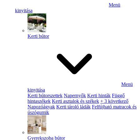
Menü
kinyitása
Kerti bútor
Menü
kinyitása
Kerti bútorszettek
Napernyők
Kerti hinták
Függő
hintaszékek
Kerti asztalok és székek
+ 3 következő
Napozóágyak
Kerti tároló ládák
Felfújható matracok és
úszógumik
Gyerekszoba bútor