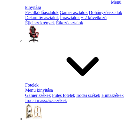
Menü
kinyitása
Fésülködőasztalok
Gamer asztalok
Dohányzóasztalok
Dekoratív asztalok
Íróasztalok
+ 2 következő
Éjjeliszekrények
Étkezőasztalok
Fotelek
Menü kinyitása
Gamer székek
Füles fotelek
Irodai székek
Hintaszékek
Irodai masszázs székek