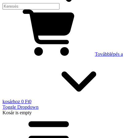
Továbblépés a
kosárhoz
0 Ft
0
Toggle Dropdown
Kosár
is empty