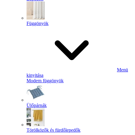
Függönyök
Menü
kinyitása
Modern függönyök
Ülőpárnák
Törölközők és fürdőlepedők