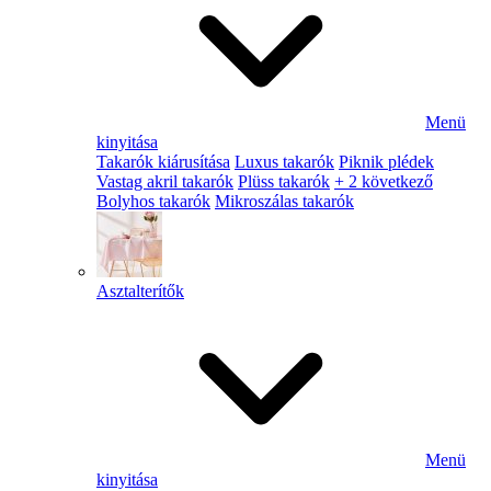
Menü
kinyitása
Takarók kiárusítása
Luxus takarók
Piknik plédek
Vastag akril takarók
Plüss takarók
+ 2 következő
Bolyhos takarók
Mikroszálas takarók
Asztalterítők
Menü
kinyitása