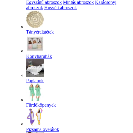
Egyszínű abroszok
Mintás abroszok
Karácsonyi
abroszok
Húsvéti abroszok
Tányéralátétek
Konyharuhák
Paplanok
Fürdőköpenyek
Pizsama overálok