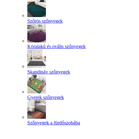
Szőrös szőnyegek
Köralakú és ovális szőnyegek
Skandináv szőnyegek
Gyerek szőnyegek
Szőnyegek a fürdőszobába