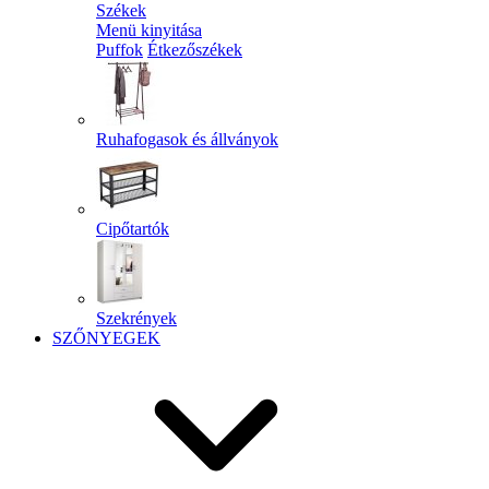
Székek
Menü kinyitása
Puffok
Étkezőszékek
Ruhafogasok és állványok
Cipőtartók
Szekrények
SZŐNYEGEK