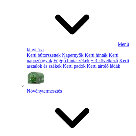
Menü
kinyitása
Kerti bútorszettek
Napernyők
Kerti hinták
Kerti
napozóágyak
Függő hintaszékek
+ 3 következő
Kerti
asztalok és székek
Kerti padok
Kerti tároló ládák
Növénytermesztés