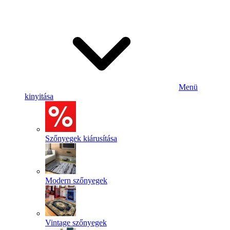
Menü
kinyitása
Szőnyegek kiárusítása
Modern szőnyegek
Vintage szőnyegek