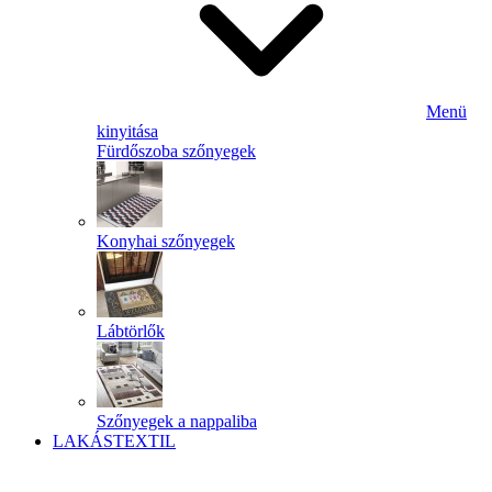
Menü
kinyitása
Fürdőszoba szőnyegek
Konyhai szőnyegek
Lábtörlők
Szőnyegek a nappaliba
LAKÁSTEXTIL