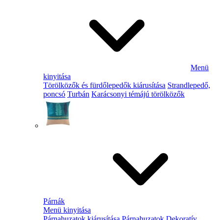
Menü
kinyitása
Törölközők és fürdőlepedők kiárusítása
Strandlepedő,
poncsó
Turbán
Karácsonyi témájú törölközők
Párnák
Menü kinyitása
Párnahuzatok kiárusítása
Párnahuzatok
Dekoratív