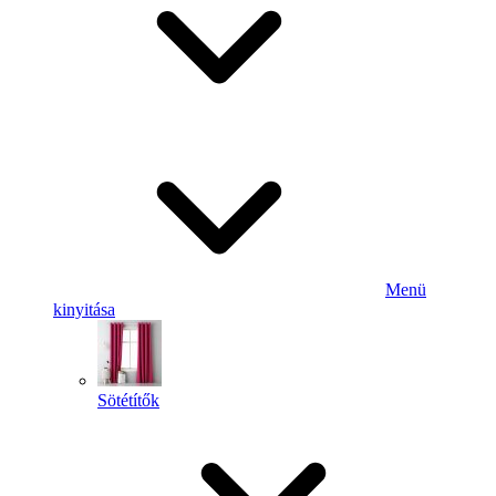
Menü
kinyitása
Sötétítők