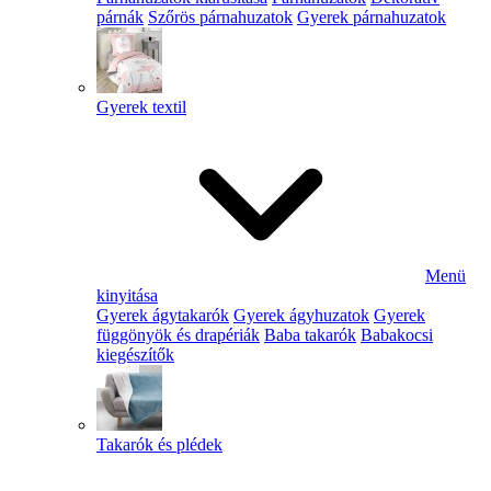
párnák
Szőrös párnahuzatok
Gyerek párnahuzatok
Gyerek textil
Menü
kinyitása
Gyerek ágytakarók
Gyerek ágyhuzatok
Gyerek
függönyök és drapériák
Baba takarók
Babakocsi
kiegészítők
Takarók és plédek