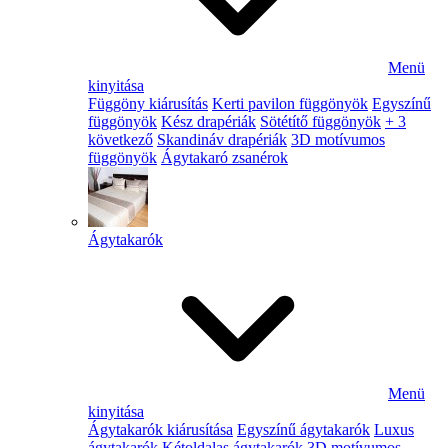
Menü
kinyitása
Függöny kiárusítás
Kerti pavilon függönyök
Egyszínű
függönyök
Kész drapériák
Sötétítő függönyök
+ 3
következő
Skandináv drapériák
3D motívumos
függönyök
Ágytakaró zsanérok
Ágytakarók
Menü
kinyitása
Ágytakarók kiárusítása
Egyszínű ágytakarók
Luxus
ágytakarók
Kétoldalas ágytakarók
3D motívumos