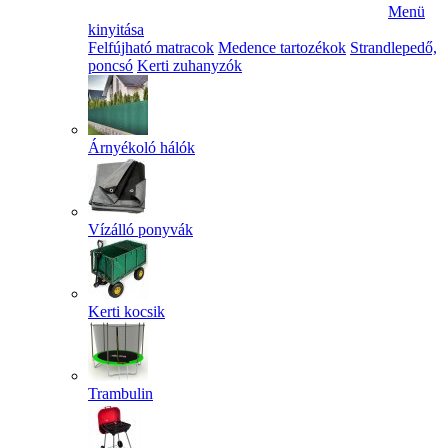
Menü
kinyitása
Felfújható matracok
Medence tartozékok
Strandlepedő,
poncsó
Kerti zuhanyzók
Árnyékoló hálók
Vízálló ponyvák
Kerti kocsik
Trambulin