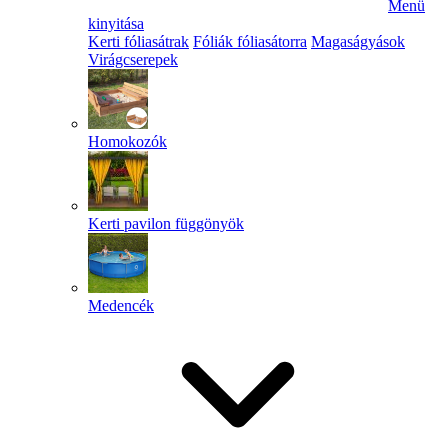
Menü
kinyitása
Kerti fóliasátrak
Fóliák fóliasátorra
Magaságyások
Virágcserepek
Homokozók
Kerti pavilon függönyök
Medencék