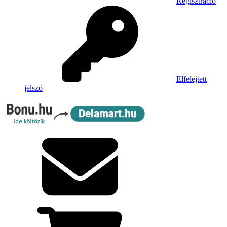
Regisztráció
Elfelejtett
jelszó