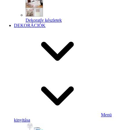
Dekoratív készletek
DEKORÁCIÓK
Menü
kinyitása