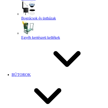
Bográcsok és üstházak
Egyéb kertészeti kellékek
BÚTOROK