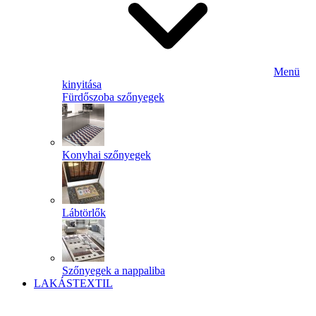
Menü
kinyitása
Fürdőszoba szőnyegek
Konyhai szőnyegek
Lábtörlők
Szőnyegek a nappaliba
LAKÁSTEXTIL