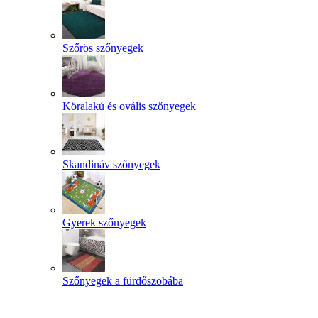
Szőrös szőnyegek
Köralakú és ovális szőnyegek
Skandináv szőnyegek
Gyerek szőnyegek
Szőnyegek a fürdőszobába