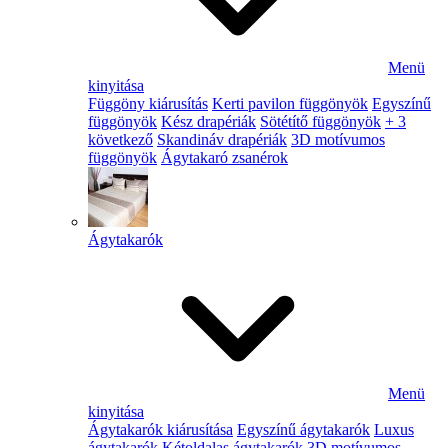
Menü
kinyitása
Függöny kiárusítás
Kerti pavilon függönyök
Egyszínű
függönyök
Kész drapériák
Sötétítő függönyök
+ 3
következő
Skandináv drapériák
3D motívumos
függönyök
Ágytakaró zsanérok
Ágytakarók
Menü
kinyitása
Ágytakarók kiárusítása
Egyszínű ágytakarók
Luxus
ágytakarók
Kétoldalas ágytakarók
3D motívumos