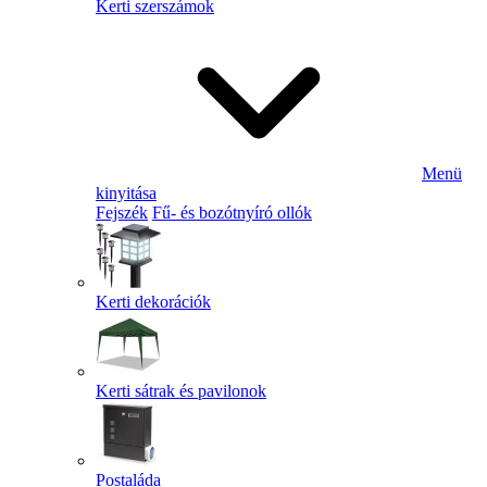
Kerti szerszámok
Menü
kinyitása
Fejszék
Fű- és bozótnyíró ollók
Kerti dekorációk
Kerti sátrak és pavilonok
Postaláda