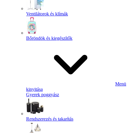
Ventilátorok és klímák
Bőröndök és kiegészítők
Menü
kinyitása
Gyerek poggyász
Rendszerezés és takarítás