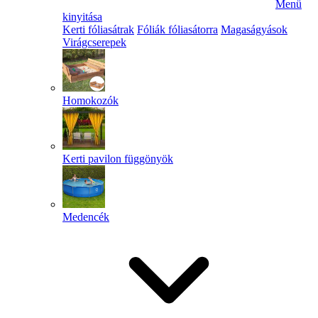
Menü
kinyitása
Kerti fóliasátrak
Fóliák fóliasátorra
Magaságyások
Virágcserepek
Homokozók
Kerti pavilon függönyök
Medencék