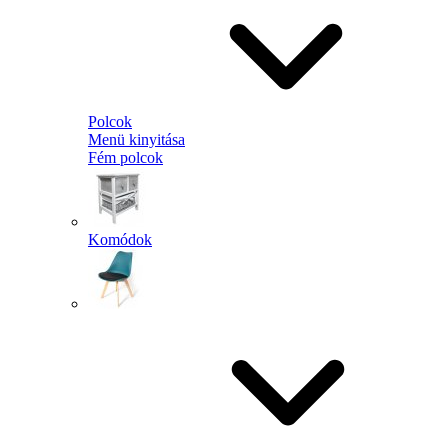
Polcok
Menü kinyitása
Fém polcok
Komódok