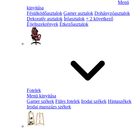
Menü
kinyitása
Fésülködőasztalok
Gamer asztalok
Dohányzóasztalok
Dekoratív asztalok
Íróasztalok
+ 2 következő
Éjjeliszekrények
Étkezőasztalok
Fotelek
Menü kinyitása
Gamer székek
Füles fotelek
Irodai székek
Hintaszékek
Irodai masszázs székek