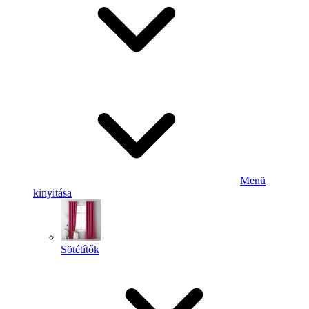
Menü
kinyitása
Sötétítők