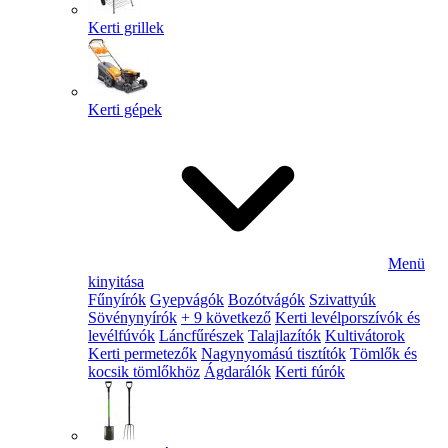
Kerti grillek
Kerti gépek
Menü
kinyitása
Fűnyírók
Gyepvágók
Bozótvágók
Szivattyúk
Sövénynyírók
+ 9 következő
Kerti levélporszívók és
levélfúvók
Láncfűrészek
Talajlazítók
Kultivátorok
Kerti permetezők
Nagynyomású tisztítók
Tömlők és
kocsik tömlőkhöz
Ágdarálók
Kerti fúrók