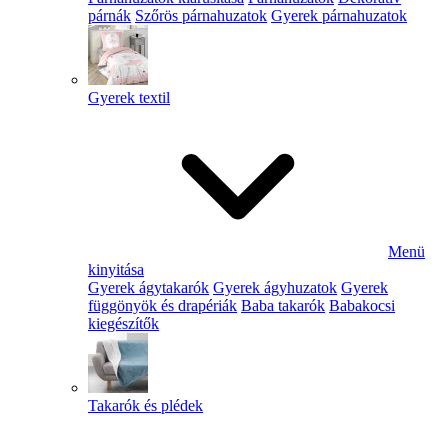
párnák
Szőrös párnahuzatok
Gyerek párnahuzatok
Gyerek textil
Menü
kinyitása
Gyerek ágytakarók
Gyerek ágyhuzatok
Gyerek
függönyök és drapériák
Baba takarók
Babakocsi
kiegészítők
Takarók és plédek