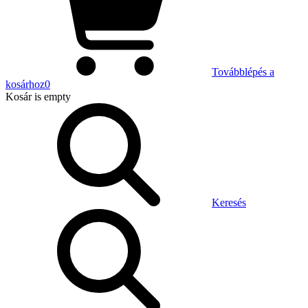
Továbblépés a
kosárhoz
0
Kosár
is empty
Keresés