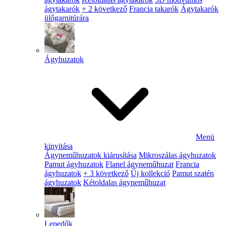
ágytakarók
+ 2 következő
Francia takarók
Ágytakarók
ülőgarnitúrára
Ágyhuzatok
Menü
kinyitása
Ágyneműhuzatok kiárusítása
Mikroszálas ágyhuzatok
Pamut ágyhuzatok
Flanel ágyneműhuzat
Francia
ágyhuzatok
+ 3 következő
Új kollekció
Pamut szatén
ágyhuzatok
Kétoldalas ágyneműhuzat
Lepedők