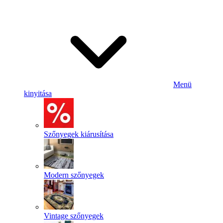
Menü
kinyitása
Szőnyegek kiárusítása
Modern szőnyegek
Vintage szőnyegek