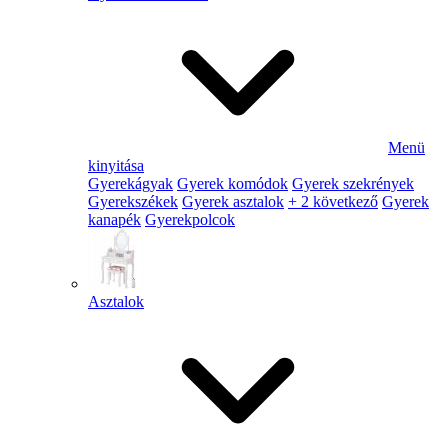
Menü
kinyitása
Gyerekágyak
Gyerek komódok
Gyerek szekrények
Gyerekszékek
Gyerek asztalok
+ 2 következő
Gyerek
kanapék
Gyerekpolcok
Asztalok