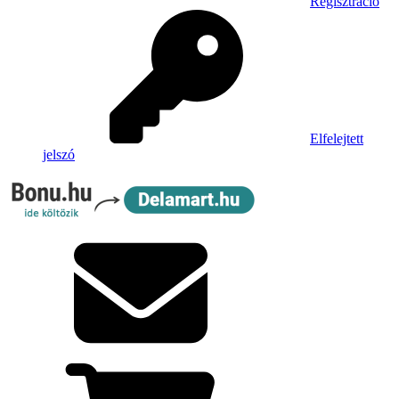
Regisztráció
Elfelejtett
jelszó