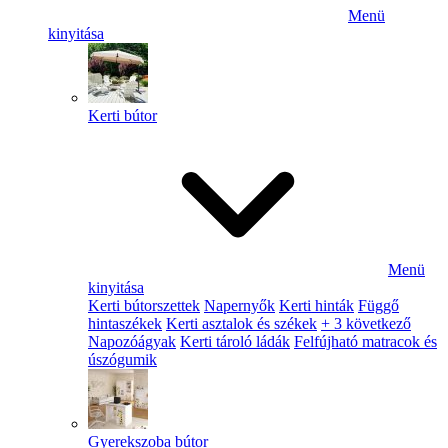
Menü
kinyitása
Kerti bútor
Menü
kinyitása
Kerti bútorszettek
Napernyők
Kerti hinták
Függő
hintaszékek
Kerti asztalok és székek
+ 3 következő
Napozóágyak
Kerti tároló ládák
Felfújható matracok és
úszógumik
Gyerekszoba bútor