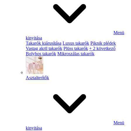
Menü
kinyitása
Takarók kiárusítása
Luxus takarók
Piknik plédek
Vastag akril takarók
Plüss takarók
+ 2 következő
Bolyhos takarók
Mikroszálas takarók
Asztalterítők
Menü
kinyitása