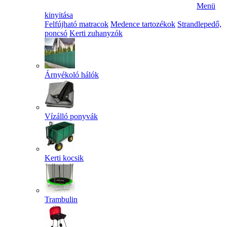
Menü
kinyitása
Felfújható matracok
Medence tartozékok
Strandlepedő,
poncsó
Kerti zuhanyzók
Árnyékoló hálók
Vízálló ponyvák
Kerti kocsik
Trambulin