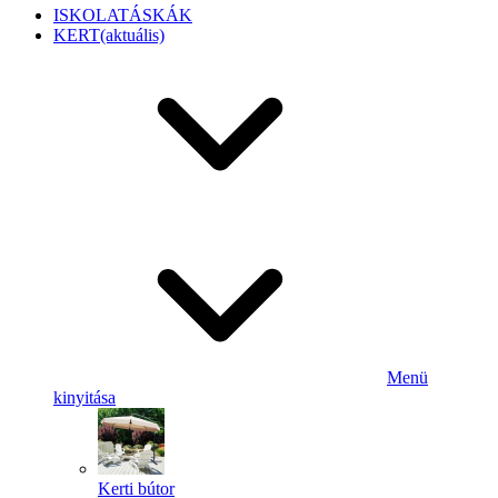
ISKOLATÁSKÁK
KERT
(aktuális)
Menü
kinyitása
Kerti bútor