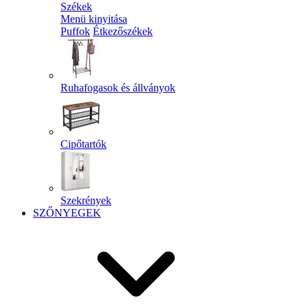
Székek
Menü kinyitása
Puffok
Étkezőszékek
Ruhafogasok és állványok
Cipőtartók
Szekrények
SZŐNYEGEK