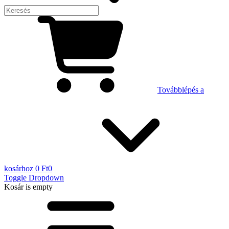
Továbblépés a
kosárhoz
0 Ft
0
Toggle Dropdown
Kosár
is empty