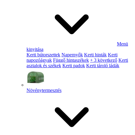
Menü
kinyitása
Kerti bútorszettek
Napernyők
Kerti hinták
Kerti
napozóágyak
Függő hintaszékek
+ 3 következő
Kerti
asztalok és székek
Kerti padok
Kerti tároló ládák
Növénytermesztés