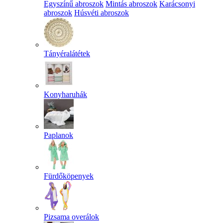
Egyszínű abroszok
Mintás abroszok
Karácsonyi
abroszok
Húsvéti abroszok
Tányéralátétek
Konyharuhák
Paplanok
Fürdőköpenyek
Pizsama overálok