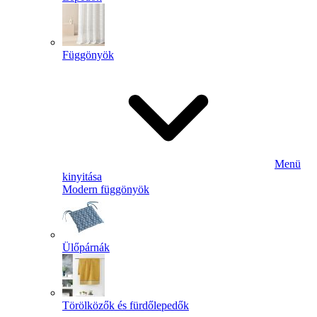
Függönyök
Menü
kinyitása
Modern függönyök
Ülőpárnák
Törölközők és fürdőlepedők