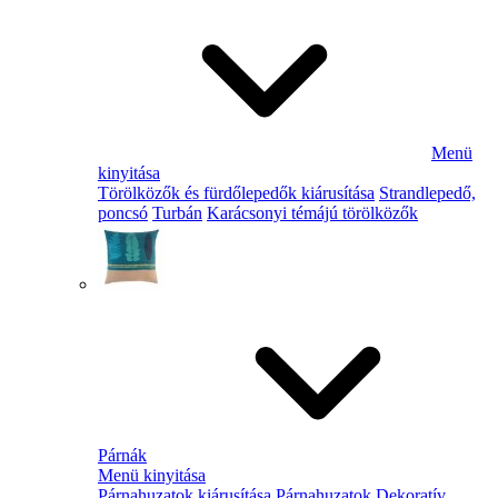
Menü
kinyitása
Törölközők és fürdőlepedők kiárusítása
Strandlepedő,
poncsó
Turbán
Karácsonyi témájú törölközők
Párnák
Menü kinyitása
Párnahuzatok kiárusítása
Párnahuzatok
Dekoratív