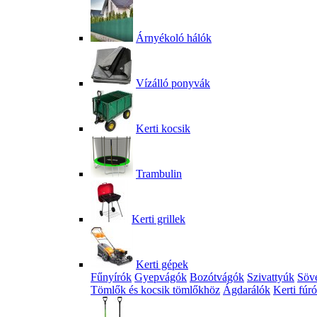
Árnyékoló hálók
Vízálló ponyvák
Kerti kocsik
Trambulin
Kerti grillek
Kerti gépek
Fűnyírók
Gyepvágók
Bozótvágók
Szivattyúk
Söv
Tömlők és kocsik tömlőkhöz
Ágdarálók
Kerti fúr