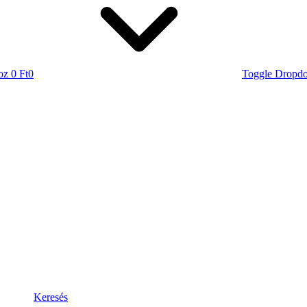
oz
0 Ft
0
Toggle Dropd
Keresés