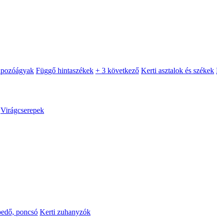
apozóágyak
Függő hintaszékek
+ 3 következő
Kerti asztalok és székek
Virágcserepek
pedő, poncsó
Kerti zuhanyzók