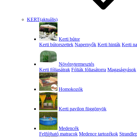
KERT
(aktuális)
Kerti bútor
Kerti bútorszettek
Napernyők
Kerti hinták
Kerti n
Növénytermesztés
Kerti fóliasátrak
Fóliák fóliasátorra
Magaságyások
Homokozók
Kerti pavilon függönyök
Medencék
Felfújható matracok
Medence tartozékok
Strandle