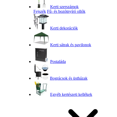
Kerti szerszámok
Fejszék
Fű- és bozótnyíró ollók
Kerti dekorációk
Kerti sátrak és pavilonok
Postaláda
Bográcsok és üstházak
Egyéb kertészeti kellékek