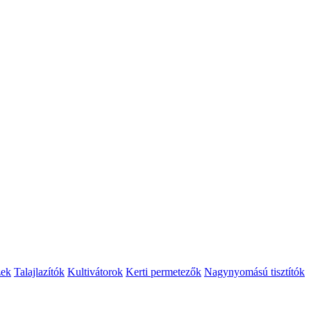
zek
Talajlazítók
Kultivátorok
Kerti permetezők
Nagynyomású tisztítók