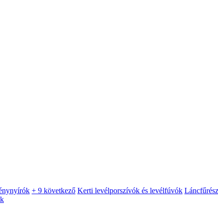
énynyírók
+ 9 következő
Kerti levélporszívók és levélfúvók
Láncfűrés
ók