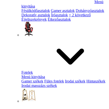
Menü
kinyitása
Fésülködőasztalok
Gamer asztalok
Dohányzóasztalok
Dekoratív asztalok
Íróasztalok
+ 2 következő
Éjjeliszekrények
Étkezőasztalok
Fotelek
Menü kinyitása
Gamer székek
Füles fotelek
Irodai székek
Hintaszékek
Irodai masszázs székek