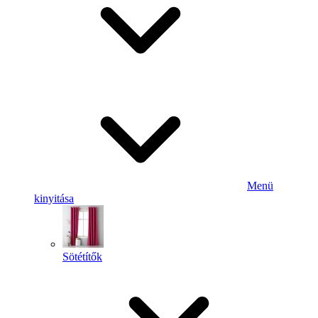
Menü
kinyitása
Sötétítők