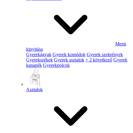
Menü
kinyitása
Gyerekágyak
Gyerek komódok
Gyerek szekrények
Gyerekszékek
Gyerek asztalok
+ 2 következő
Gyerek
kanapék
Gyerekpolcok
Asztalok