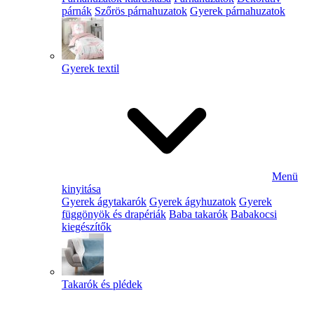
párnák
Szőrös párnahuzatok
Gyerek párnahuzatok
Gyerek textil
Menü
kinyitása
Gyerek ágytakarók
Gyerek ágyhuzatok
Gyerek
függönyök és drapériák
Baba takarók
Babakocsi
kiegészítők
Takarók és plédek