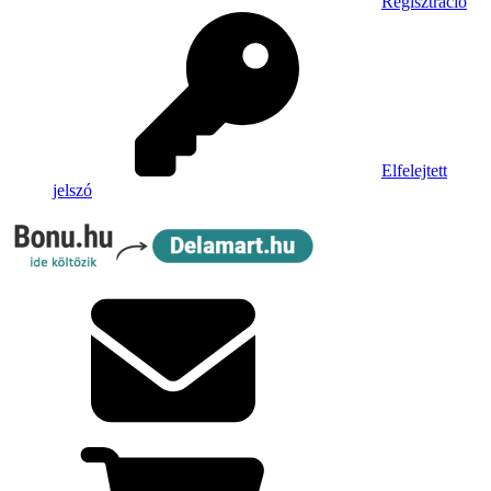
Regisztráció
Elfelejtett
jelszó