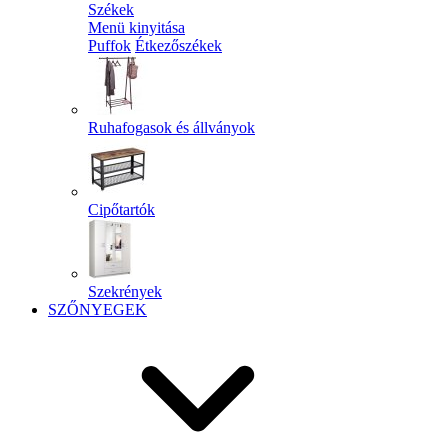
Székek
Menü kinyitása
Puffok
Étkezőszékek
Ruhafogasok és állványok
Cipőtartók
Szekrények
SZŐNYEGEK