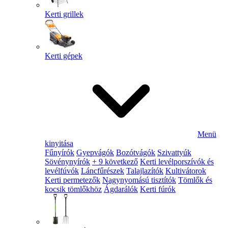
Kerti grillek
Kerti gépek
Menü
kinyitása
Fűnyírók
Gyepvágók
Bozótvágók
Szivattyúk
Sövénynyírók
+ 9 következő
Kerti levélporszívók és
levélfúvók
Láncfűrészek
Talajlazítók
Kultivátorok
Kerti permetezők
Nagynyomású tisztítók
Tömlők és
kocsik tömlőkhöz
Ágdarálók
Kerti fúrók