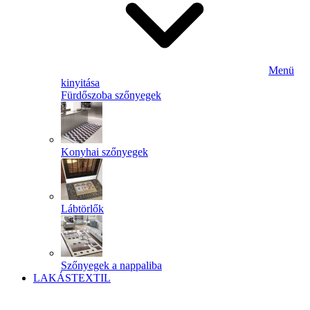
Menü
kinyitása
Fürdőszoba szőnyegek
Konyhai szőnyegek
Lábtörlők
Szőnyegek a nappaliba
LAKÁSTEXTIL