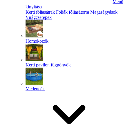
Menü
kinyitása
Kerti fóliasátrak
Fóliák fóliasátorra
Magaságyások
Virágcserepek
Homokozók
Kerti pavilon függönyök
Medencék