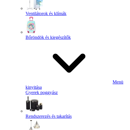
Ventilátorok és klímák
Bőröndök és kiegészítők
Menü
kinyitása
Gyerek poggyász
Rendszerezés és takarítás