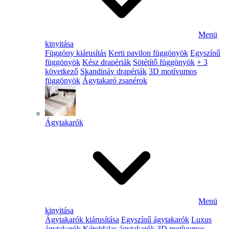
Menü
kinyitása
Függöny kiárusítás
Kerti pavilon függönyök
Egyszínű
függönyök
Kész drapériák
Sötétítő függönyök
+ 3
következő
Skandináv drapériák
3D motívumos
függönyök
Ágytakaró zsanérok
Ágytakarók
Menü
kinyitása
Ágytakarók kiárusítása
Egyszínű ágytakarók
Luxus
ágytakarók
Kétoldalas ágytakarók
3D motívumos