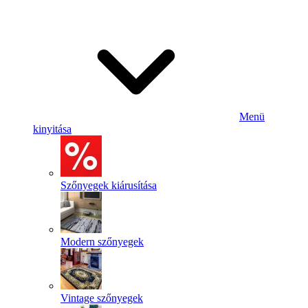
Menü
kinyitása
Szőnyegek kiárusítása
Modern szőnyegek
Vintage szőnyegek