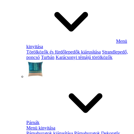
Menü
kinyitása
Törölközők és fürdőlepedők kiárusítása
Strandlepedő,
poncsó
Turbán
Karácsonyi témájú törölközők
Párnák
Menü kinyitása
Párnahuzatok kiárusítása
Párnahuzatok
Dekoratív