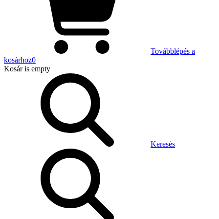
Továbblépés a
kosárhoz
0
Kosár
is empty
Keresés