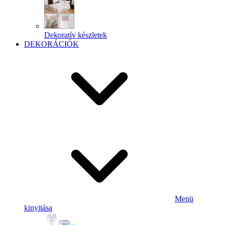
Dekoratív készletek
DEKORÁCIÓK
Menü
kinyitása