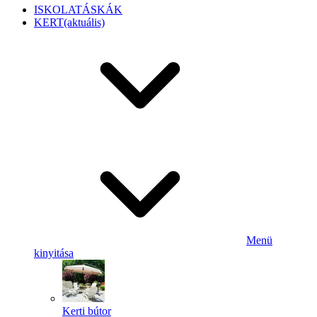
ISKOLATÁSKÁK
KERT
(aktuális)
Menü
kinyitása
Kerti bútor