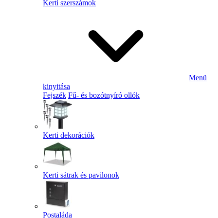
Kerti szerszámok
Menü
kinyitása
Fejszék
Fű- és bozótnyíró ollók
Kerti dekorációk
Kerti sátrak és pavilonok
Postaláda