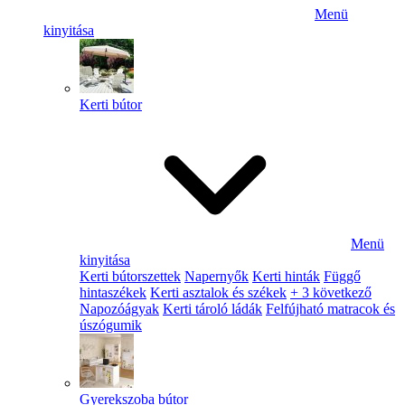
Menü
kinyitása
Kerti bútor
Menü
kinyitása
Kerti bútorszettek
Napernyők
Kerti hinták
Függő
hintaszékek
Kerti asztalok és székek
+ 3 következő
Napozóágyak
Kerti tároló ládák
Felfújható matracok és
úszógumik
Gyerekszoba bútor