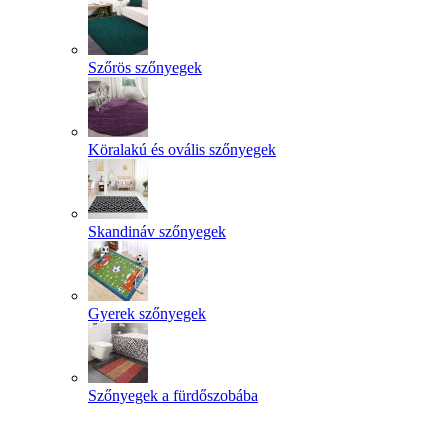
Szőrös szőnyegek
Köralakú és ovális szőnyegek
Skandináv szőnyegek
Gyerek szőnyegek
Szőnyegek a fürdőszobába