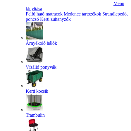
Menü
kinyitása
Felfújható matracok
Medence tartozékok
Strandlepedő,
poncsó
Kerti zuhanyzók
Árnyékoló hálók
Vízálló ponyvák
Kerti kocsik
Trambulin