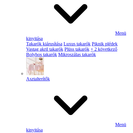
Menü
kinyitása
Takarók kiárusítása
Luxus takarók
Piknik plédek
Vastag akril takarók
Plüss takarók
+ 2 következő
Bolyhos takarók
Mikroszálas takarók
Asztalterítők
Menü
kinyitása