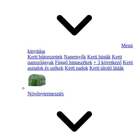
Menü
kinyitása
Kerti bútorszettek
Napernyők
Kerti hinták
Kerti
napozóágyak
Függő hintaszékek
+ 3 következő
Kerti
asztalok és székek
Kerti padok
Kerti tároló ládák
Növénytermesztés