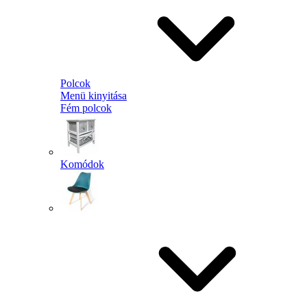
Polcok
Menü kinyitása
Fém polcok
Komódok