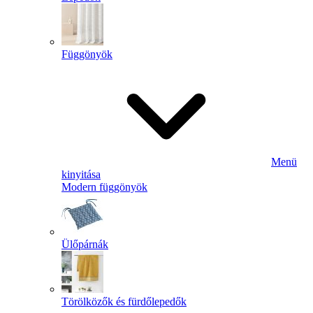
Függönyök
Menü
kinyitása
Modern függönyök
Ülőpárnák
Törölközők és fürdőlepedők