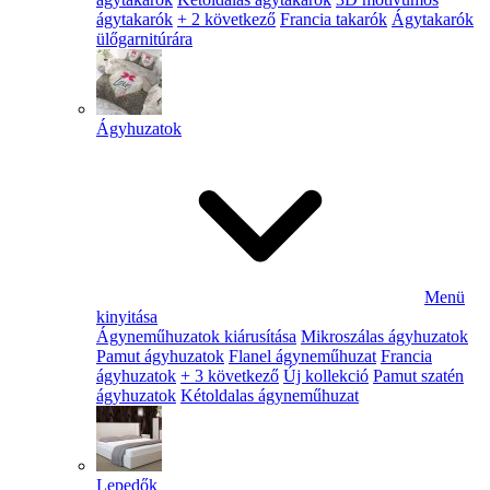
ágytakarók
+ 2 következő
Francia takarók
Ágytakarók
ülőgarnitúrára
Ágyhuzatok
Menü
kinyitása
Ágyneműhuzatok kiárusítása
Mikroszálas ágyhuzatok
Pamut ágyhuzatok
Flanel ágyneműhuzat
Francia
ágyhuzatok
+ 3 következő
Új kollekció
Pamut szatén
ágyhuzatok
Kétoldalas ágyneműhuzat
Lepedők