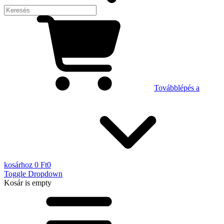
Továbblépés a
kosárhoz
0 Ft
0
Toggle Dropdown
Kosár
is empty