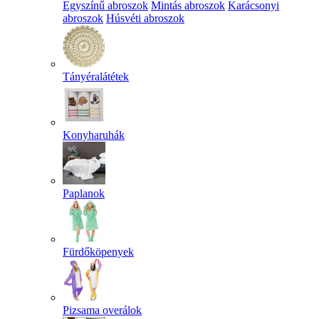
Egyszínű abroszok
Mintás abroszok
Karácsonyi
abroszok
Húsvéti abroszok
Tányéralátétek
Konyharuhák
Paplanok
Fürdőköpenyek
Pizsama overálok