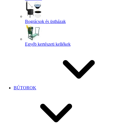
Bográcsok és üstházak
Egyéb kertészeti kellékek
BÚTOROK