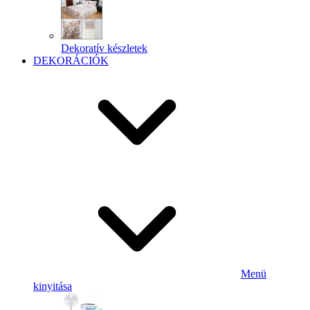
Dekoratív készletek
DEKORÁCIÓK
Menü
kinyitása