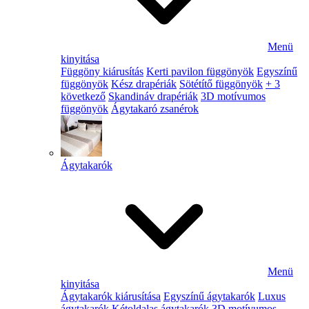
Menü
kinyitása
Függöny kiárusítás
Kerti pavilon függönyök
Egyszínű
függönyök
Kész drapériák
Sötétítő függönyök
+ 3
következő
Skandináv drapériák
3D motívumos
függönyök
Ágytakaró zsanérok
Ágytakarók
Menü
kinyitása
Ágytakarók kiárusítása
Egyszínű ágytakarók
Luxus
ágytakarók
Kétoldalas ágytakarók
3D motívumos