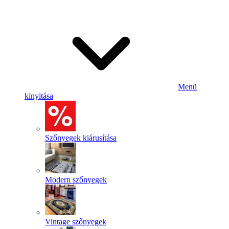
Menü
kinyitása
Szőnyegek kiárusítása
Modern szőnyegek
Vintage szőnyegek