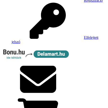
Regisztráció
Elfelejtett
jelszó