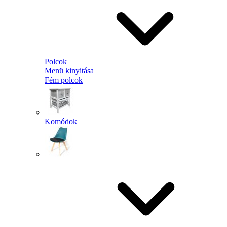
Polcok
Menü kinyitása
Fém polcok
Komódok