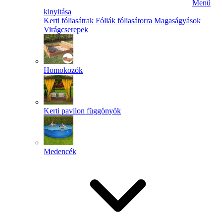
Menü
kinyitása
Kerti fóliasátrak
Fóliák fóliasátorra
Magaságyások
Virágcserepek
Homokozók
Kerti pavilon függönyök
Medencék