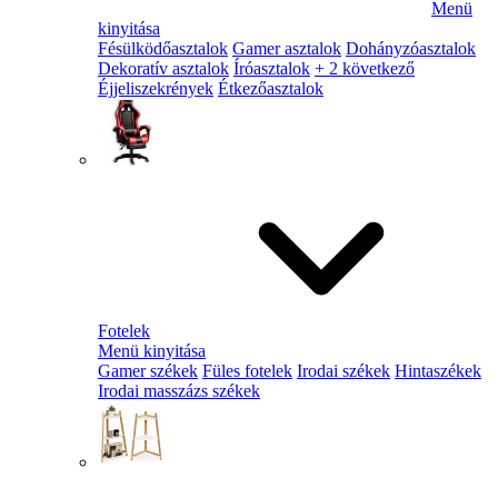
Menü
kinyitása
Fésülködőasztalok
Gamer asztalok
Dohányzóasztalok
Dekoratív asztalok
Íróasztalok
+ 2 következő
Éjjeliszekrények
Étkezőasztalok
Fotelek
Menü kinyitása
Gamer székek
Füles fotelek
Irodai székek
Hintaszékek
Irodai masszázs székek