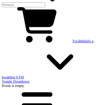
Továbblépés a
kosárhoz
0 Ft
0
Toggle Dropdown
Kosár
is empty