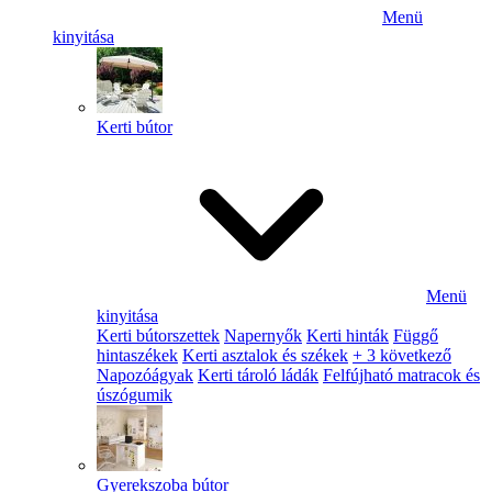
Menü
kinyitása
Kerti bútor
Menü
kinyitása
Kerti bútorszettek
Napernyők
Kerti hinták
Függő
hintaszékek
Kerti asztalok és székek
+ 3 következő
Napozóágyak
Kerti tároló ládák
Felfújható matracok és
úszógumik
Gyerekszoba bútor