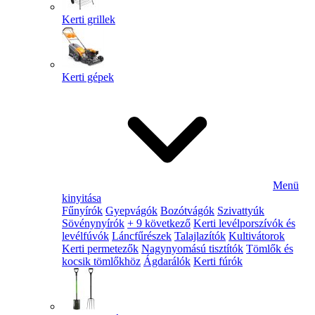
Kerti grillek
Kerti gépek
Menü
kinyitása
Fűnyírók
Gyepvágók
Bozótvágók
Szivattyúk
Sövénynyírók
+ 9 következő
Kerti levélporszívók és
levélfúvók
Láncfűrészek
Talajlazítók
Kultivátorok
Kerti permetezők
Nagynyomású tisztítók
Tömlők és
kocsik tömlőkhöz
Ágdarálók
Kerti fúrók