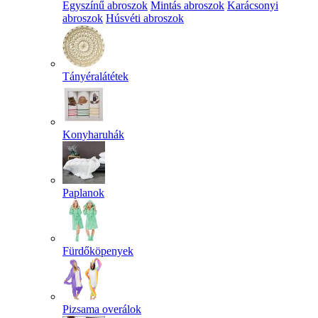
Egyszínű abroszok
Mintás abroszok
Karácsonyi
abroszok
Húsvéti abroszok
Tányéralátétek
Konyharuhák
Paplanok
Fürdőköpenyek
Pizsama overálok