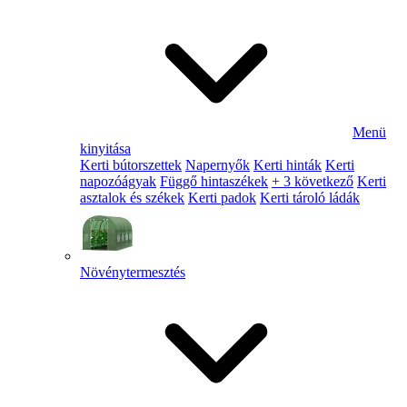
Menü
kinyitása
Kerti bútorszettek
Napernyők
Kerti hinták
Kerti
napozóágyak
Függő hintaszékek
+ 3 következő
Kerti
asztalok és székek
Kerti padok
Kerti tároló ládák
Növénytermesztés