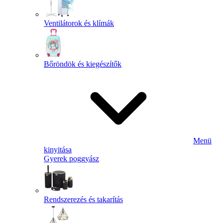
Ventilátorok és klímák
Bőröndök és kiegészítők
Menü
kinyitása
Gyerek poggyász
Rendszerezés és takarítás