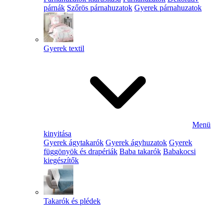
párnák
Szőrös párnahuzatok
Gyerek párnahuzatok
Gyerek textil
Menü
kinyitása
Gyerek ágytakarók
Gyerek ágyhuzatok
Gyerek
függönyök és drapériák
Baba takarók
Babakocsi
kiegészítők
Takarók és plédek