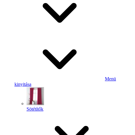
Menü
kinyitása
Sötétítők