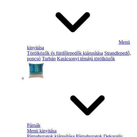
Menü
kinyitása
Törölközők és fürdőlepedők kiárusítása
Strandlepedő,
poncsó
Turbán
Karácsonyi témájú törölközők
Párnák
Menü kinyitása
Párnahuzatok kiárusítása
Párnahuzatok
Dekoratív