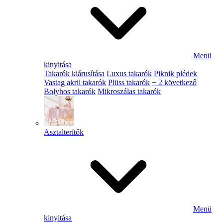
Menü
kinyitása
Takarók kiárusítása
Luxus takarók
Piknik plédek
Vastag akril takarók
Plüss takarók
+ 2 következő
Bolyhos takarók
Mikroszálas takarók
Asztalterítők
Menü
kinyitása