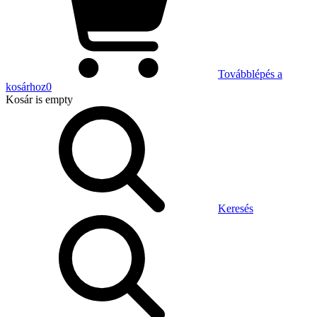
Továbblépés a
kosárhoz
0
Kosár
is empty
Keresés