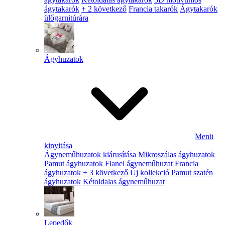
ágytakarók
+ 2 következő
Francia takarók
Ágytakarók
ülőgarnitúrára
Ágyhuzatok
Menü
kinyitása
Ágyneműhuzatok kiárusítása
Mikroszálas ágyhuzatok
Pamut ágyhuzatok
Flanel ágyneműhuzat
Francia
ágyhuzatok
+ 3 következő
Új kollekció
Pamut szatén
ágyhuzatok
Kétoldalas ágyneműhuzat
Lepedők