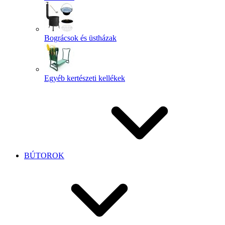
Bográcsok és üstházak
Egyéb kertészeti kellékek
BÚTOROK