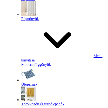
Függönyök
Menü
kinyitása
Modern függönyök
Ülőpárnák
Törölközők és fürdőlepedők