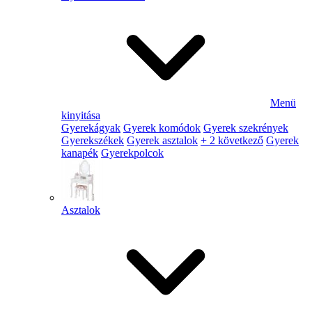
Menü
kinyitása
Gyerekágyak
Gyerek komódok
Gyerek szekrények
Gyerekszékek
Gyerek asztalok
+ 2 következő
Gyerek
kanapék
Gyerekpolcok
Asztalok