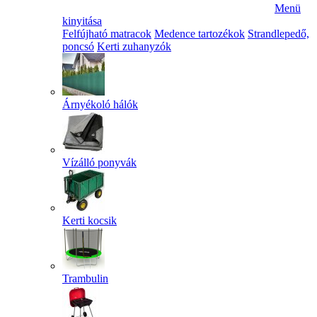
Menü
kinyitása
Felfújható matracok
Medence tartozékok
Strandlepedő,
poncsó
Kerti zuhanyzók
Árnyékoló hálók
Vízálló ponyvák
Kerti kocsik
Trambulin