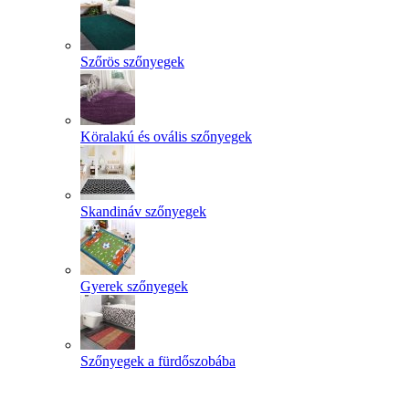
Szőrös szőnyegek
Köralakú és ovális szőnyegek
Skandináv szőnyegek
Gyerek szőnyegek
Szőnyegek a fürdőszobába