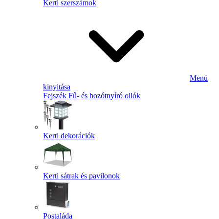
Kerti szerszámok
Menü
kinyitása
Fejszék
Fű- és bozótnyíró ollók
Kerti dekorációk
Kerti sátrak és pavilonok
Postaláda