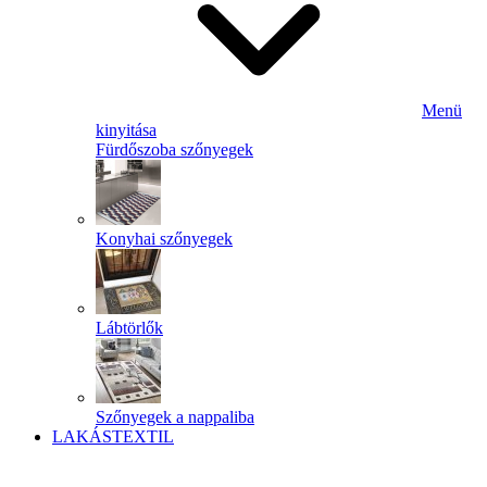
Menü
kinyitása
Fürdőszoba szőnyegek
Konyhai szőnyegek
Lábtörlők
Szőnyegek a nappaliba
LAKÁSTEXTIL