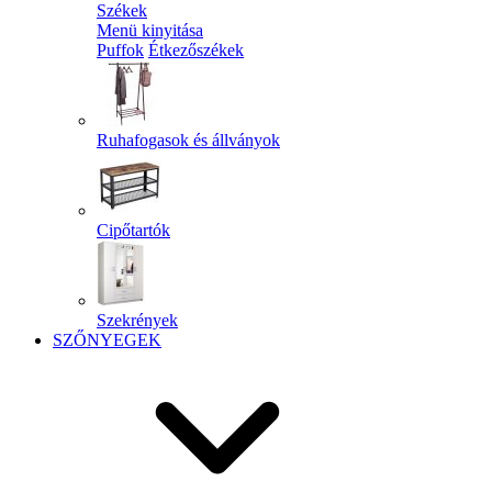
Székek
Menü kinyitása
Puffok
Étkezőszékek
Ruhafogasok és állványok
Cipőtartók
Szekrények
SZŐNYEGEK