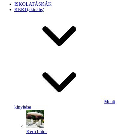
ISKOLATÁSKÁK
KERT
(aktuális)
Menü
kinyitása
Kerti bútor