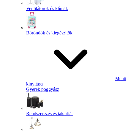
Ventilátorok és klímák
Bőröndök és kiegészítők
Menü
kinyitása
Gyerek poggyász
Rendszerezés és takarítás