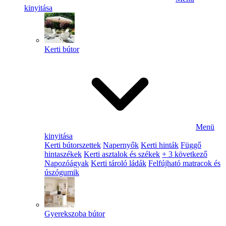
kinyitása
Kerti bútor
Menü
kinyitása
Kerti bútorszettek
Napernyők
Kerti hinták
Függő
hintaszékek
Kerti asztalok és székek
+ 3 következő
Napozóágyak
Kerti tároló ládák
Felfújható matracok és
úszógumik
Gyerekszoba bútor