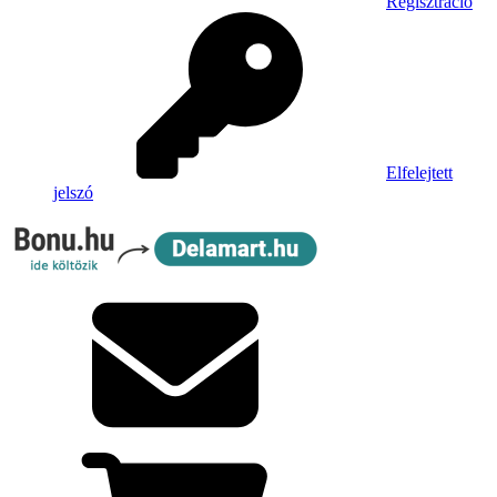
Regisztráció
Elfelejtett
jelszó