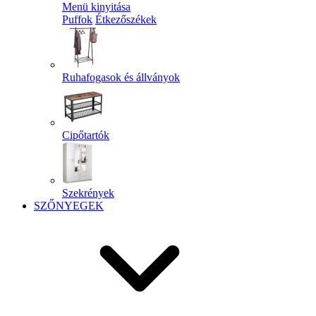
Menü kinyitása
Puffok
Étkezőszékek
Ruhafogasok és állványok
Cipőtartók
Szekrények
SZŐNYEGEK