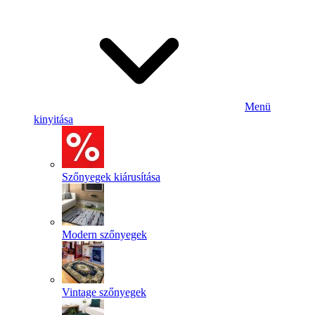
Menü
kinyitása
Szőnyegek kiárusítása
Modern szőnyegek
Vintage szőnyegek