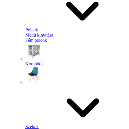
Polcok
Menü kinyitása
Fém polcok
Komódok
Székek