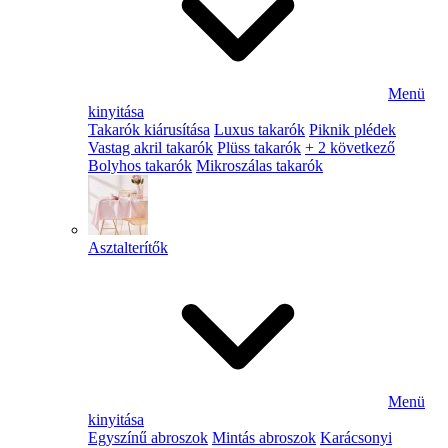
Menü
kinyitása
Takarók kiárusítása
Luxus takarók
Piknik plédek
Vastag akril takarók
Plüss takarók
+ 2 következő
Bolyhos takarók
Mikroszálas takarók
Asztalterítők
Menü
kinyitása
Egyszínű abroszok
Mintás abroszok
Karácsonyi