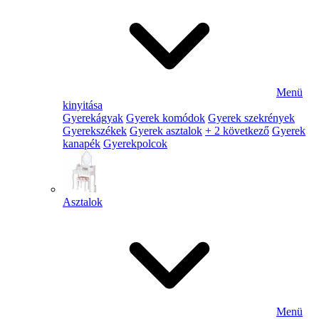
Menü
kinyitása
Gyerekágyak
Gyerek komódok
Gyerek szekrények
Gyerekszékek
Gyerek asztalok
+ 2 következő
Gyerek
kanapék
Gyerekpolcok
Asztalok
Menü