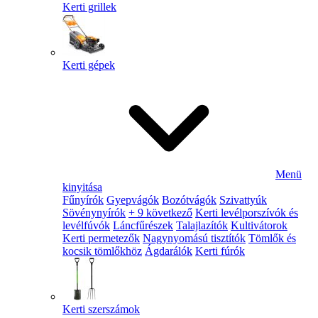
Kerti grillek
Kerti gépek
Menü
kinyitása
Fűnyírók
Gyepvágók
Bozótvágók
Szivattyúk
Sövénynyírók
+ 9 következő
Kerti levélporszívók és
levélfúvók
Láncfűrészek
Talajlazítók
Kultivátorok
Kerti permetezők
Nagynyomású tisztítók
Tömlők és
kocsik tömlőkhöz
Ágdarálók
Kerti fúrók
Kerti szerszámok