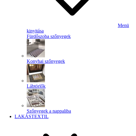
Menü
kinyitása
Fürdőszoba szőnyegek
Konyhai szőnyegek
Lábtörlők
Szőnyegek a nappaliba
LAKÁSTEXTIL