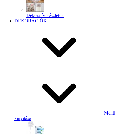
Dekoratív készletek
DEKORÁCIÓK
Menü
kinyitása