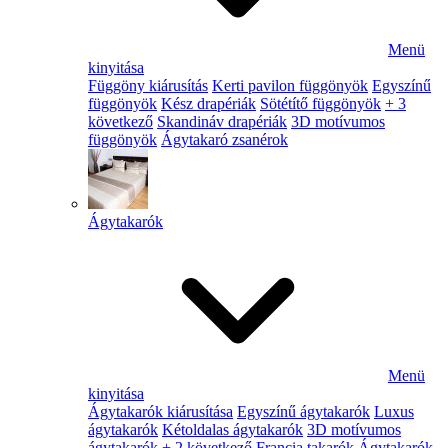
Menü
kinyitása
Függöny kiárusítás
Kerti pavilon függönyök
Egyszínű
függönyök
Kész drapériák
Sötétítő függönyök
+ 3
következő
Skandináv drapériák
3D motívumos
függönyök
Ágytakaró zsanérok
Ágytakarók
Menü
kinyitása
Ágytakarók kiárusítása
Egyszínű ágytakarók
Luxus
ágytakarók
Kétoldalas ágytakarók
3D motívumos
ágytakarók
+ 2 következő
Francia takarók
Ágytakarók