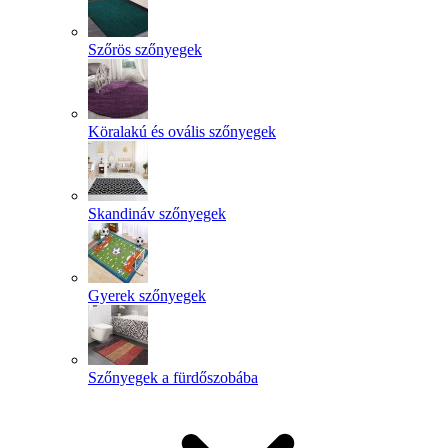
Szőrös szőnyegek
Köralakú és ovális szőnyegek
Skandináv szőnyegek
Gyerek szőnyegek
Szőnyegek a fürdőszobába