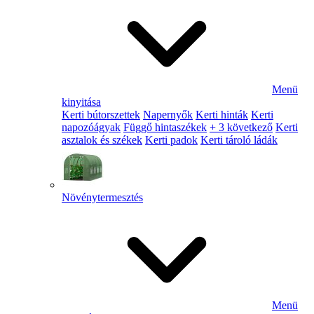
Menü
kinyitása
Kerti bútorszettek
Napernyők
Kerti hinták
Kerti
napozóágyak
Függő hintaszékek
+ 3 következő
Kerti
asztalok és székek
Kerti padok
Kerti tároló ládák
Növénytermesztés
Menü