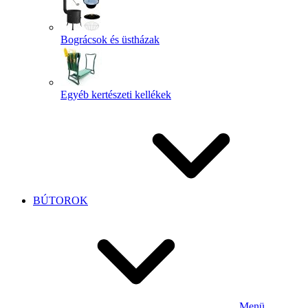
Bográcsok és üstházak
Egyéb kertészeti kellékek
BÚTOROK
Menü