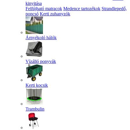
kinyitása
Felfújható matracok
Medence tartozékok
Strandlepedő,
poncsó
Kerti zuhanyzók
Árnyékoló hálók
Vízálló ponyvák
Kerti kocsik
Trambulin