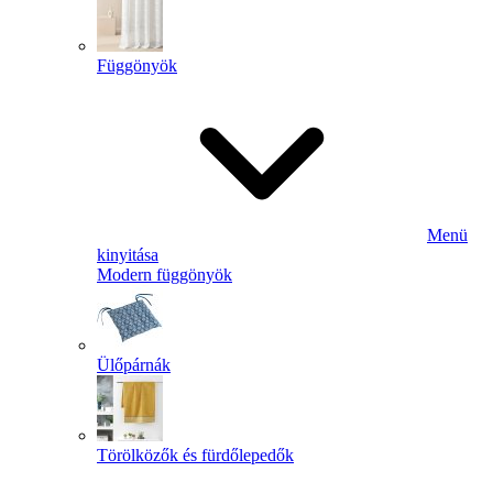
Függönyök
Menü
kinyitása
Modern függönyök
Ülőpárnák
Törölközők és fürdőlepedők