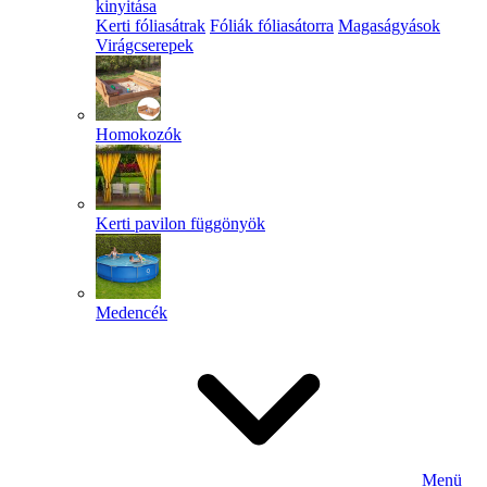
kinyitása
Kerti fóliasátrak
Fóliák fóliasátorra
Magaságyások
Virágcserepek
Homokozók
Kerti pavilon függönyök
Medencék
Menü