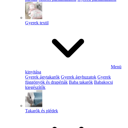
Gyerek textil
Menü
kinyitása
Gyerek ágytakarók
Gyerek ágyhuzatok
Gyerek
függönyök és drapériák
Baba takarók
Babakocsi
kiegészítők
Takarók és plédek