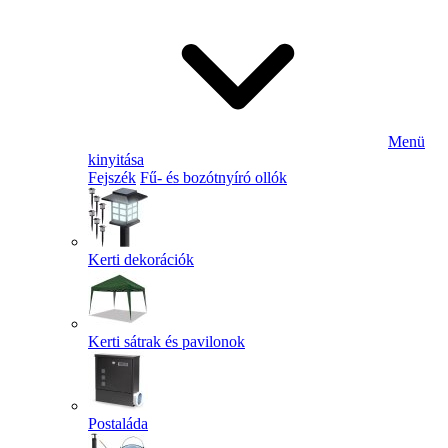
Menü
kinyitása
Fejszék
Fű- és bozótnyíró ollók
Kerti dekorációk
Kerti sátrak és pavilonok
Postaláda