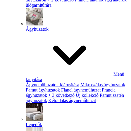
ülőgarnitúrára
Ágyhuzatok
Menü
kinyitása
Ágyneműhuzatok kiárusítása
Mikroszálas ágyhuzatok
Pamut ágyhuzatok
Flanel ágyneműhuzat
Francia
ágyhuzatok
+ 3 következő
Új kollekció
Pamut szatén
ágyhuzatok
Kétoldalas ágyneműhuzat
Lepedők