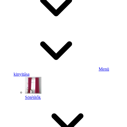
Menü
kinyitása
Sötétítők