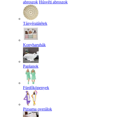
abroszok
Húsvéti abroszok
Tányéralátétek
Konyharuhák
Paplanok
Fürdőköpenyek
Pizsama overálok