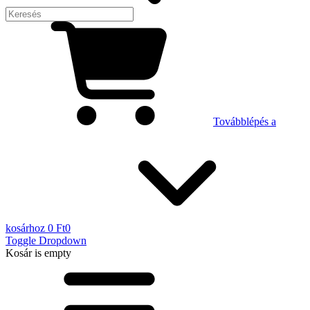
Továbblépés a
kosárhoz
0 Ft
0
Toggle Dropdown
Kosár
is empty