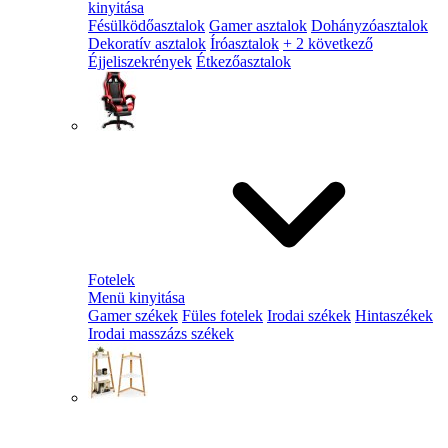
kinyitása
Fésülködőasztalok
Gamer asztalok
Dohányzóasztalok
Dekoratív asztalok
Íróasztalok
+ 2 következő
Éjjeliszekrények
Étkezőasztalok
Fotelek
Menü kinyitása
Gamer székek
Füles fotelek
Irodai székek
Hintaszékek
Irodai masszázs székek