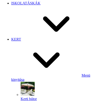
ISKOLATÁSKÁK
KERT
Menü
kinyitása
Kerti bútor