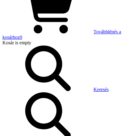
Továbblépés a
kosárhoz
0
Kosár
is empty
Keresés