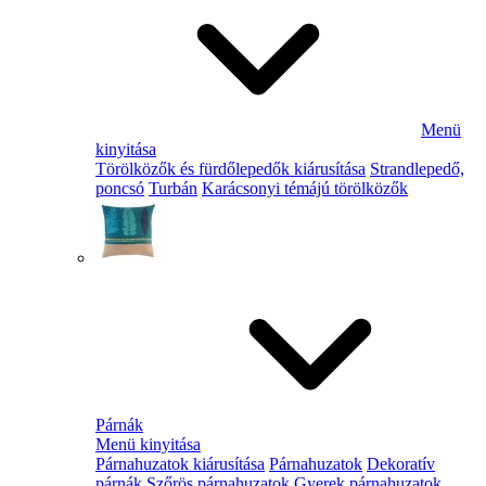
Menü
kinyitása
Törölközők és fürdőlepedők kiárusítása
Strandlepedő,
poncsó
Turbán
Karácsonyi témájú törölközők
Párnák
Menü kinyitása
Párnahuzatok kiárusítása
Párnahuzatok
Dekoratív
párnák
Szőrös párnahuzatok
Gyerek párnahuzatok