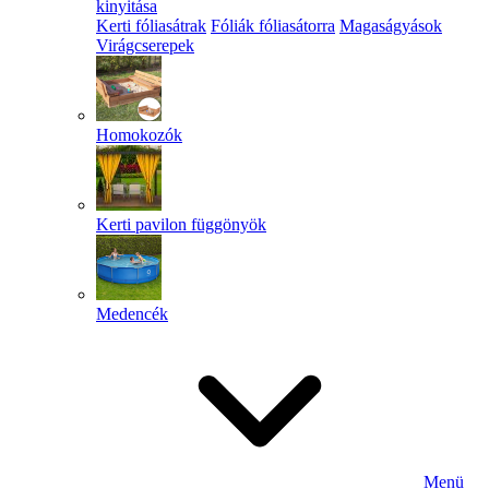
kinyitása
Kerti fóliasátrak
Fóliák fóliasátorra
Magaságyások
Virágcserepek
Homokozók
Kerti pavilon függönyök
Medencék
Menü