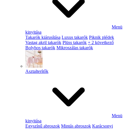
Menü
kinyitása
Takarók kiárusítása
Luxus takarók
Piknik plédek
Vastag akril takarók
Plüss takarók
+ 2 következő
Bolyhos takarók
Mikroszálas takarók
Asztalterítők
Menü
kinyitása
Egyszínű abroszok
Mintás abroszok
Karácsonyi