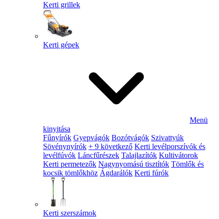
Kerti grillek
Kerti gépek
Menü
kinyitása
Fűnyírók
Gyepvágók
Bozótvágók
Szivattyúk
Sövénynyírók
+ 9 következő
Kerti levélporszívók és
levélfúvók
Láncfűrészek
Talajlazítók
Kultivátorok
Kerti permetezők
Nagynyomású tisztítók
Tömlők és
kocsik tömlőkhöz
Ágdarálók
Kerti fúrók
Kerti szerszámok