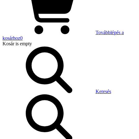
Továbblépés a
kosárhoz
0
Kosár
is empty
Keresés