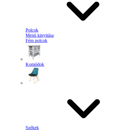
Polcok
Menü kinyitása
Fém polcok
Komódok
Székek