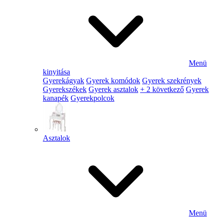
Menü
kinyitása
Gyerekágyak
Gyerek komódok
Gyerek szekrények
Gyerekszékek
Gyerek asztalok
+ 2 következő
Gyerek
kanapék
Gyerekpolcok
Asztalok
Menü