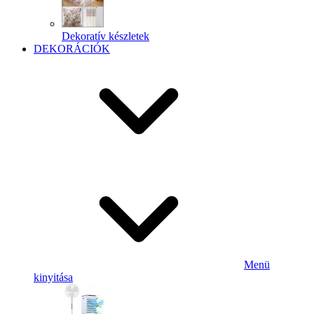
Dekoratív készletek
DEKORÁCIÓK
Menü
kinyitása