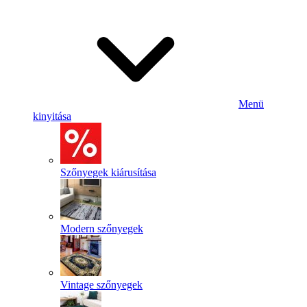
Menü
kinyitása
Szőnyegek kiárusítása
Modern szőnyegek
Vintage szőnyegek