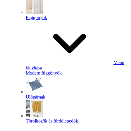
Függönyök
Menü
kinyitása
Modern függönyök
Ülőpárnák
Törölközők és fürdőlepedők