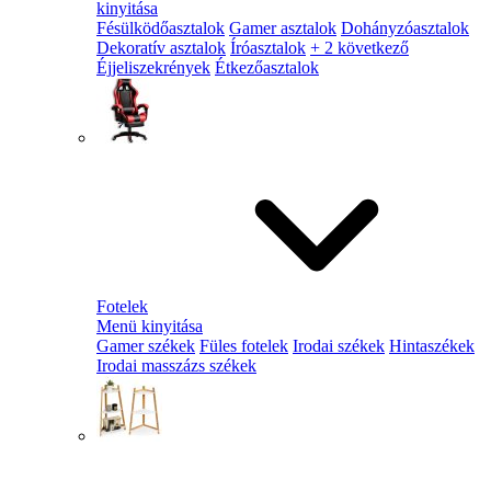
kinyitása
Fésülködőasztalok
Gamer asztalok
Dohányzóasztalok
Dekoratív asztalok
Íróasztalok
+ 2 következő
Éjjeliszekrények
Étkezőasztalok
Fotelek
Menü kinyitása
Gamer székek
Füles fotelek
Irodai székek
Hintaszékek
Irodai masszázs székek