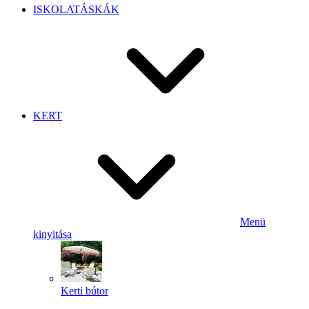
ISKOLATÁSKÁK
KERT
Menü
kinyitása
Kerti bútor