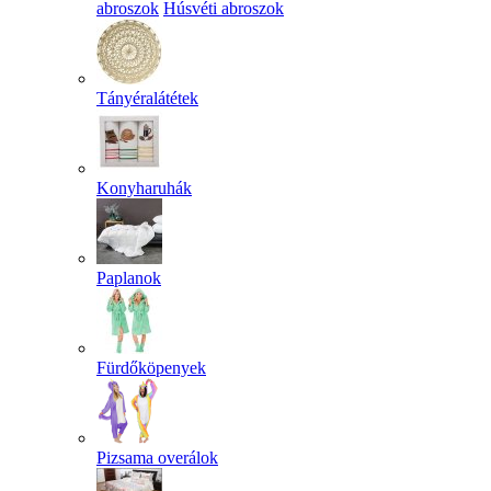
abroszok
Húsvéti abroszok
Tányéralátétek
Konyharuhák
Paplanok
Fürdőköpenyek
Pizsama overálok