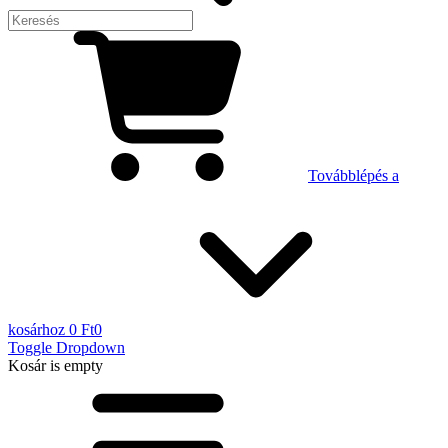
Továbblépés a
kosárhoz
0 Ft
0
Toggle Dropdown
Kosár
is empty