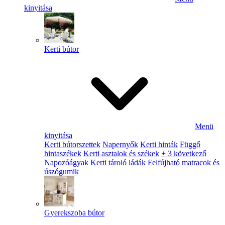
kinyitása
Kerti bútor
Menü
kinyitása
Kerti bútorszettek
Napernyők
Kerti hinták
Függő
hintaszékek
Kerti asztalok és székek
+ 3 következő
Napozóágyak
Kerti tároló ládák
Felfújható matracok és
úszógumik
Gyerekszoba bútor