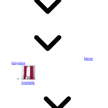
Menü
kinyitása
Sötétítők