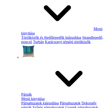
Menü
kinyitása
Törölközők és fürdőlepedők kiárusítása
Strandlepedő,
poncsó
Turbán
Karácsonyi témájú törölközők
Párnák
Menü kinyitása
Párnahuzatok kiárusítása
Párnahuzatok
Dekoratív
párnák
Szőrös párnahuzatok
Gyerek párnahuzatok