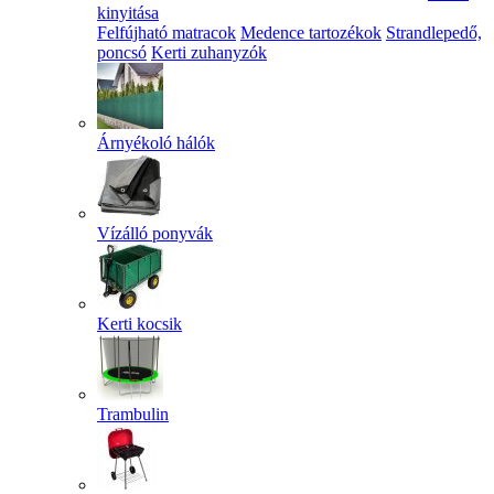
kinyitása
Felfújható matracok
Medence tartozékok
Strandlepedő,
poncsó
Kerti zuhanyzók
Árnyékoló hálók
Vízálló ponyvák
Kerti kocsik
Trambulin