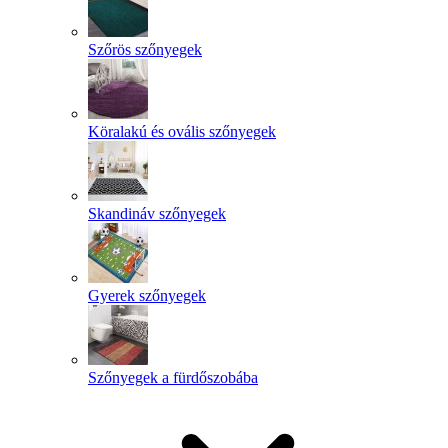
Szőrös szőnyegek
Köralakú és ovális szőnyegek
Skandináv szőnyegek
Gyerek szőnyegek
Szőnyegek a fürdőszobába