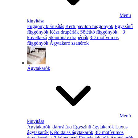
Menü
kinyitása
Függöny kiárusítás
Kerti pavilon függönyök
Egyszínű
függönyök
Kész drapériák
Sötétítő függönyök
+ 3
következő
Skandináv drapériák
3D motívumos
függönyök
Ágytakaró zsanérok
Ágytakarók
Menü
kinyitása
Ágytakarók kiárusítása
Egyszínű ágytakarók
Luxus
ágytakarók
Kétoldalas ágytakarók
3D motívumos
ágytakarók
+ 2 következő
Francia takarók
Ágytakarók