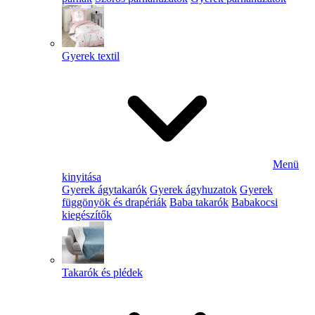
Gyerek textil
Menü
kinyitása
Gyerek ágytakarók
Gyerek ágyhuzatok
Gyerek
függönyök és drapériák
Baba takarók
Babakocsi
kiegészítők
Takarók és plédek