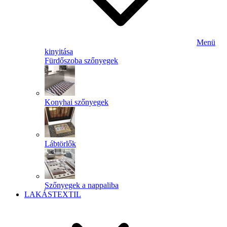
Menü
kinyitása
Fürdőszoba szőnyegek
Konyhai szőnyegek
Lábtörlők
Szőnyegek a nappaliba
LAKÁSTEXTIL