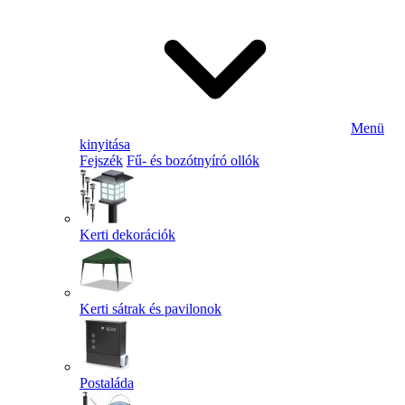
Menü
kinyitása
Fejszék
Fű- és bozótnyíró ollók
Kerti dekorációk
Kerti sátrak és pavilonok
Postaláda