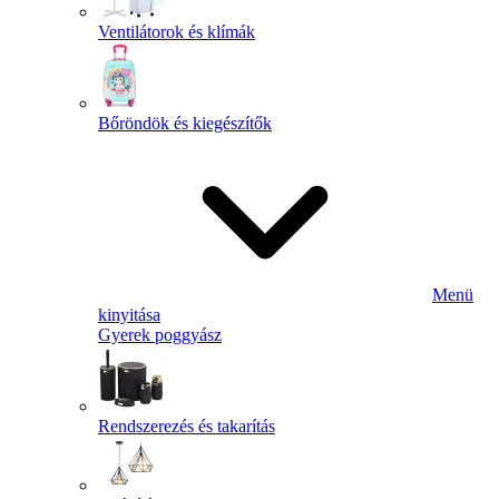
Ventilátorok és klímák
Bőröndök és kiegészítők
Menü
kinyitása
Gyerek poggyász
Rendszerezés és takarítás