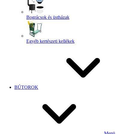
Bográcsok és üstházak
Egyéb kertészeti kellékek
BÚTOROK
Menü