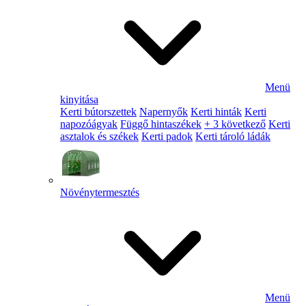
Menü
kinyitása
Kerti bútorszettek
Napernyők
Kerti hinták
Kerti
napozóágyak
Függő hintaszékek
+ 3 következő
Kerti
asztalok és székek
Kerti padok
Kerti tároló ládák
Növénytermesztés
Menü