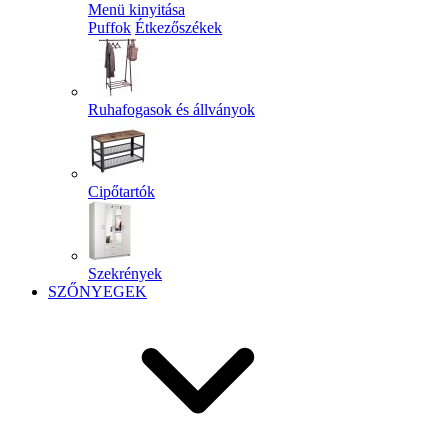
Menü kinyitása
Puffok
Étkezőszékek
Ruhafogasok és állványok
Cipőtartók
Szekrények
SZŐNYEGEK