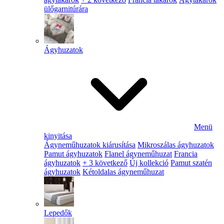
ülőgarnitúrára
Ágyhuzatok
Menü
kinyitása
Ágyneműhuzatok kiárusítása
Mikroszálas ágyhuzatok
Pamut ágyhuzatok
Flanel ágyneműhuzat
Francia
ágyhuzatok
+ 3 következő
Új kollekció
Pamut szatén
ágyhuzatok
Kétoldalas ágyneműhuzat
Lepedők