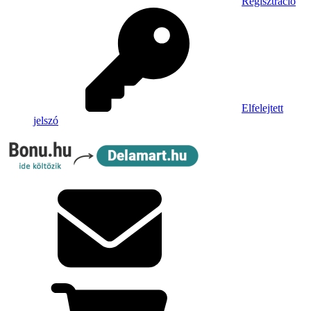
Regisztráció
Elfelejtett
jelszó