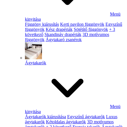
Menü
kinyitása
Függöny kiárusítás
Kerti pavilon függönyök
Egyszínű
függönyök
Kész drapériák
Sötétítő függönyök
+ 3
következő
Skandináv drapériák
3D motívumos
függönyök
Ágytakaró zsanérok
Ágytakarók
Menü
kinyitása
Ágytakarók kiárusítása
Egyszínű ágytakarók
Luxus
ágytakarók
Kétoldalas ágytakarók
3D motívumos
ágytakarók
+ 2 következő
Francia takarók
Ágytakarók