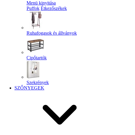
Menü kinyitása
Puffok
Étkezőszékek
Ruhafogasok és állványok
Cipőtartók
Szekrények
SZŐNYEGEK