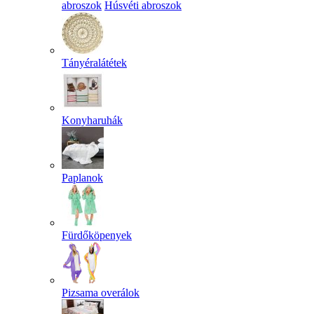
abroszok
Húsvéti abroszok
Tányéralátétek
Konyharuhák
Paplanok
Fürdőköpenyek
Pizsama overálok