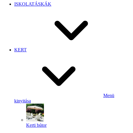
ISKOLATÁSKÁK
KERT
Menü
kinyitása
Kerti bútor