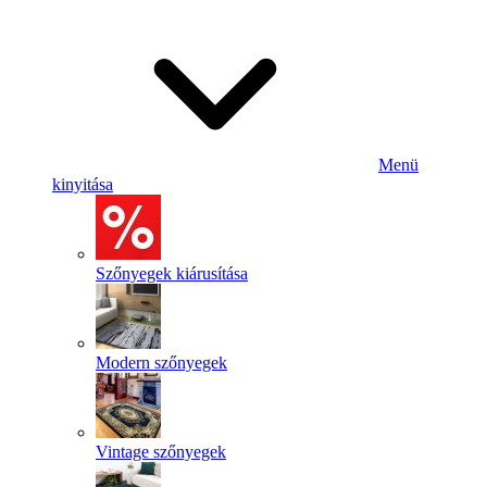
Menü
kinyitása
Szőnyegek kiárusítása
Modern szőnyegek
Vintage szőnyegek