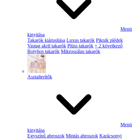
Menü
kinyitása
Takarók kiárusítása
Luxus takarók
Piknik plédek
Vastag akril takarók
Plüss takarók
+ 2 következő
Bolyhos takarók
Mikroszálas takarók
Asztalterítők
Menü
kinyitása
Egyszínű abroszok
Mintás abroszok
Karácsonyi