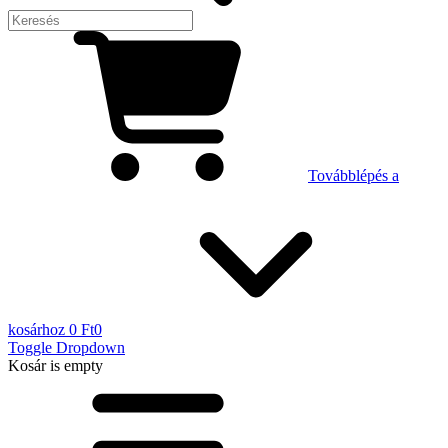
Továbblépés a
kosárhoz
0 Ft
0
Toggle Dropdown
Kosár
is empty