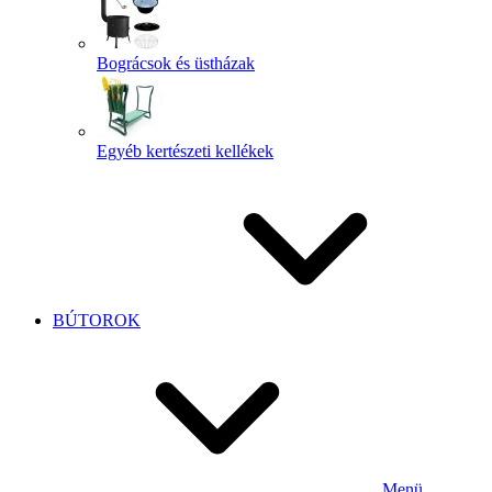
Bográcsok és üstházak
Egyéb kertészeti kellékek
BÚTOROK
Menü