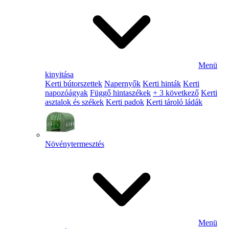
Menü
kinyitása
Kerti bútorszettek
Napernyők
Kerti hinták
Kerti
napozóágyak
Függő hintaszékek
+ 3 következő
Kerti
asztalok és székek
Kerti padok
Kerti tároló ládák
Növénytermesztés
Menü