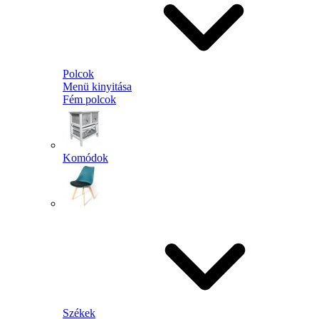
Polcok
Menü kinyitása
Fém polcok
Komódok
Székek