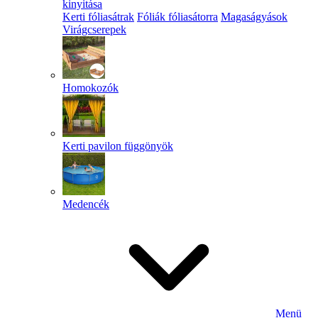
kinyitása
Kerti fóliasátrak
Fóliák fóliasátorra
Magaságyások
Virágcserepek
Homokozók
Kerti pavilon függönyök
Medencék
Menü