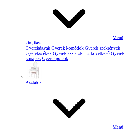
Menü
kinyitása
Gyerekágyak
Gyerek komódok
Gyerek szekrények
Gyerekszékek
Gyerek asztalok
+ 2 következő
Gyerek
kanapék
Gyerekpolcok
Asztalok
Menü