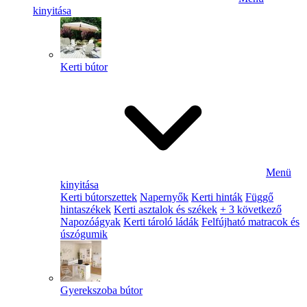
kinyitása
Kerti bútor
Menü
kinyitása
Kerti bútorszettek
Napernyők
Kerti hinták
Függő
hintaszékek
Kerti asztalok és székek
+ 3 következő
Napozóágyak
Kerti tároló ládák
Felfújható matracok és
úszógumik
Gyerekszoba bútor