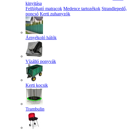
kinyitása
Felfújható matracok
Medence tartozékok
Strandlepedő,
poncsó
Kerti zuhanyzók
Árnyékoló hálók
Vízálló ponyvák
Kerti kocsik
Trambulin