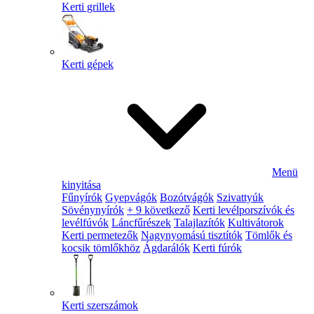
Kerti grillek
Kerti gépek
Menü
kinyitása
Fűnyírók
Gyepvágók
Bozótvágók
Szivattyúk
Sövénynyírók
+ 9 következő
Kerti levélporszívók és
levélfúvók
Láncfűrészek
Talajlazítók
Kultivátorok
Kerti permetezők
Nagynyomású tisztítók
Tömlők és
kocsik tömlőkhöz
Ágdarálók
Kerti fúrók
Kerti szerszámok