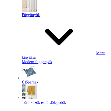
Függönyök
Menü
kinyitása
Modern függönyök
Ülőpárnák
Törölközők és fürdőlepedők