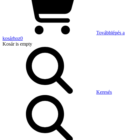
Továbblépés a
kosárhoz
0
Kosár
is empty
Keresés