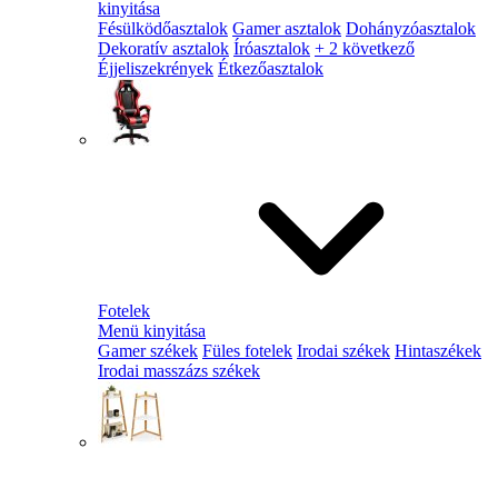
kinyitása
Fésülködőasztalok
Gamer asztalok
Dohányzóasztalok
Dekoratív asztalok
Íróasztalok
+ 2 következő
Éjjeliszekrények
Étkezőasztalok
Fotelek
Menü kinyitása
Gamer székek
Füles fotelek
Irodai székek
Hintaszékek
Irodai masszázs székek