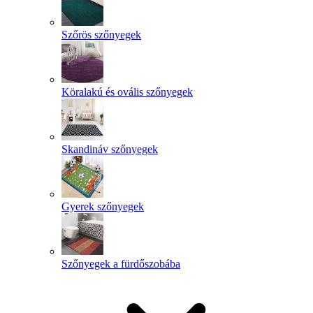
Szőrös szőnyegek
Köralakú és ovális szőnyegek
Skandináv szőnyegek
Gyerek szőnyegek
Szőnyegek a fürdőszobába