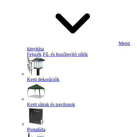
Menü
kinyitása
Fejszék
Fű- és bozótnyíró ollók
Kerti dekorációk
Kerti sátrak és pavilonok
Postaláda