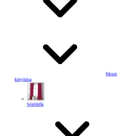
Menü
kinyitása
Sötétítők