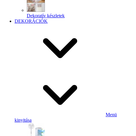
Dekoratív készletek
DEKORÁCIÓK
Menü
kinyitása