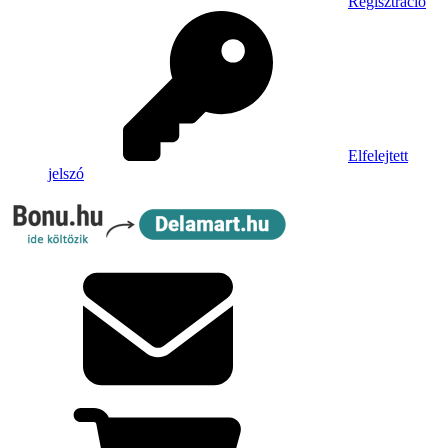
Regisztráció
Elfelejtett
jelszó