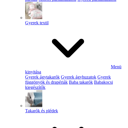
Gyerek textil
Menü
kinyitása
Gyerek ágytakarók
Gyerek ágyhuzatok
Gyerek
függönyök és drapériák
Baba takarók
Babakocsi
kiegészítők
Takarók és plédek