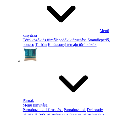
Menü
kinyitása
Törölközők és fürdőlepedők kiárusítása
Strandlepedő,
poncsó
Turbán
Karácsonyi témájú törölközők
Párnák
Menü kinyitása
Párnahuzatok kiárusítása
Párnahuzatok
Dekoratív
párnák
Szőrös párnahuzatok
Gyerek párnahuzatok