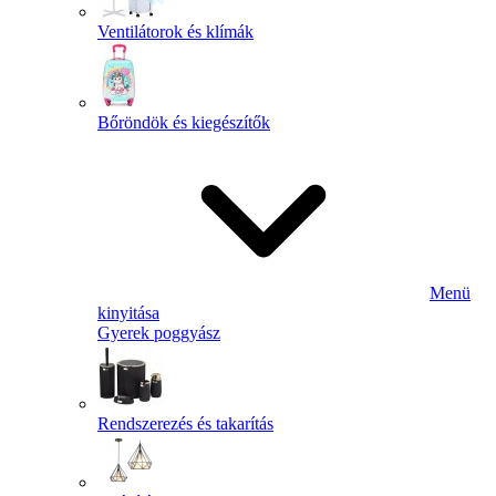
Ventilátorok és klímák
Bőröndök és kiegészítők
Menü
kinyitása
Gyerek poggyász
Rendszerezés és takarítás