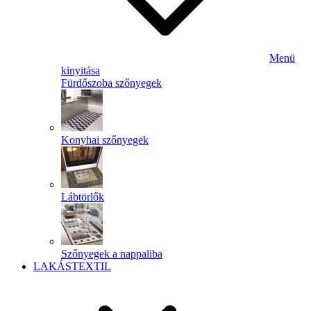
Menü
kinyitása
Fürdőszoba szőnyegek
Konyhai szőnyegek
Lábtörlők
Szőnyegek a nappaliba
LAKÁSTEXTIL