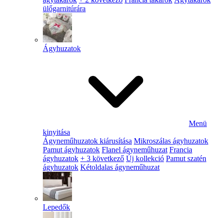
ülőgarnitúrára
Ágyhuzatok
Menü
kinyitása
Ágyneműhuzatok kiárusítása
Mikroszálas ágyhuzatok
Pamut ágyhuzatok
Flanel ágyneműhuzat
Francia
ágyhuzatok
+ 3 következő
Új kollekció
Pamut szatén
ágyhuzatok
Kétoldalas ágyneműhuzat
Lepedők