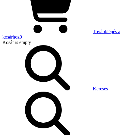
Továbblépés a
kosárhoz
0
Kosár
is empty
Keresés