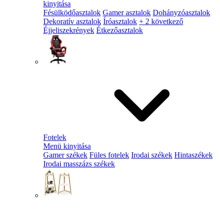
kinyitása
Fésülködőasztalok
Gamer asztalok
Dohányzóasztalok
Dekoratív asztalok
Íróasztalok
+ 2 következő
Éjjeliszekrények
Étkezőasztalok
Fotelek
Menü kinyitása
Gamer székek
Füles fotelek
Irodai székek
Hintaszékek
Irodai masszázs székek