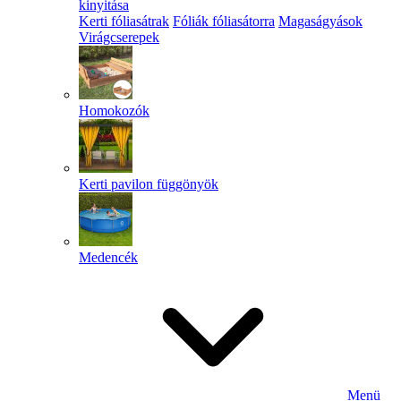
kinyitása
Kerti fóliasátrak
Fóliák fóliasátorra
Magaságyások
Virágcserepek
Homokozók
Kerti pavilon függönyök
Medencék
Menü