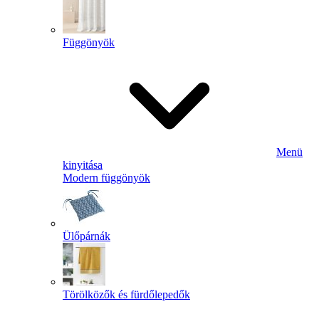
Függönyök
Menü
kinyitása
Modern függönyök
Ülőpárnák
Törölközők és fürdőlepedők