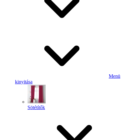
Menü
kinyitása
Sötétítők