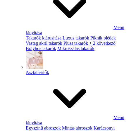
Menü
kinyitása
Takarók kiárusítása
Luxus takarók
Piknik plédek
Vastag akril takarók
Plüss takarók
+ 2 következő
Bolyhos takarók
Mikroszálas takarók
Asztalterítők
Menü
kinyitása
Egyszínű abroszok
Mintás abroszok
Karácsonyi