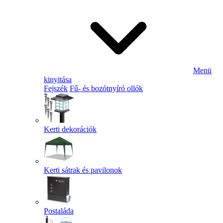
Menü
kinyitása
Fejszék
Fű- és bozótnyíró ollók
Kerti dekorációk
Kerti sátrak és pavilonok
Postaláda