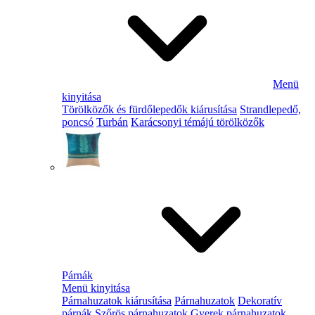
Menü
kinyitása
Törölközők és fürdőlepedők kiárusítása
Strandlepedő,
poncsó
Turbán
Karácsonyi témájú törölközők
Párnák
Menü kinyitása
Párnahuzatok kiárusítása
Párnahuzatok
Dekoratív
párnák
Szőrös párnahuzatok
Gyerek párnahuzatok