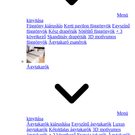
Menü
kinyitása
Függöny kiárusítás
Kerti pavilon függönyök
Egyszínű
függönyök
Kész drapériák
Sötétítő függönyök
+ 3
következő
Skandináv drapériák
3D motívumos
függönyök
Ágytakaró zsanérok
Ágytakarók
Menü
kinyitása
Ágytakarók kiárusítása
Egyszínű ágytakarók
Luxus
ágytakarók
Kétoldalas ágytakarók
3D motívumos
ágytakarók
+ 2 következő
Francia takarók
Ágytakarók