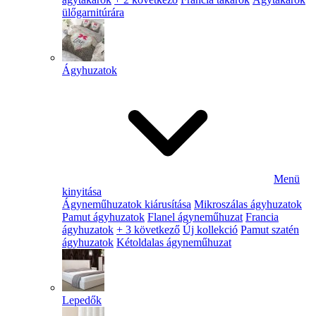
ülőgarnitúrára
Ágyhuzatok
Menü
kinyitása
Ágyneműhuzatok kiárusítása
Mikroszálas ágyhuzatok
Pamut ágyhuzatok
Flanel ágyneműhuzat
Francia
ágyhuzatok
+ 3 következő
Új kollekció
Pamut szatén
ágyhuzatok
Kétoldalas ágyneműhuzat
Lepedők