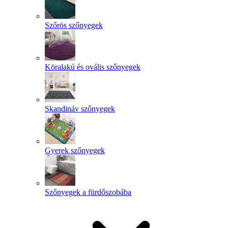
Szőrös szőnyegek
Köralakú és ovális szőnyegek
Skandináv szőnyegek
Gyerek szőnyegek
Szőnyegek a fürdőszobába