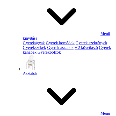
Menü
kinyitása
Gyerekágyak
Gyerek komódok
Gyerek szekrények
Gyerekszékek
Gyerek asztalok
+ 2 következő
Gyerek
kanapék
Gyerekpolcok
Asztalok
Menü