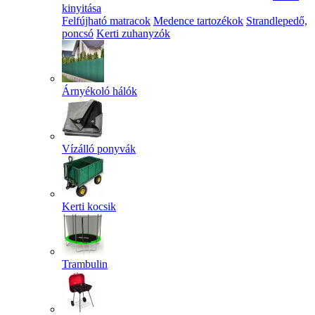
kinyitása
Felfújható matracok
Medence tartozékok
Strandlepedő,
poncsó
Kerti zuhanyzók
Árnyékoló hálók
Vízálló ponyvák
Kerti kocsik
Trambulin