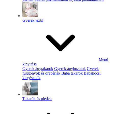
Gyerek textil
Menü
kinyitása
Gyerek ágytakarók
Gyerek ágyhuzatok
Gyerek
függönyök és drapériák
Baba takarók
Babakocsi
kiegészítők
Takarók és plédek