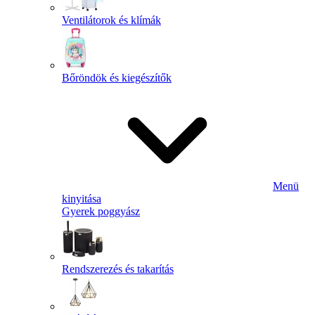
Ventilátorok és klímák
Bőröndök és kiegészítők
Menü
kinyitása
Gyerek poggyász
Rendszerezés és takarítás