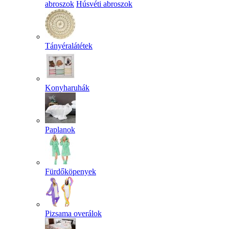
abroszok
Húsvéti abroszok
Tányéralátétek
Konyharuhák
Paplanok
Fürdőköpenyek
Pizsama overálok