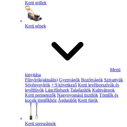
Kerti grillek
Kerti gépek
Menü
kinyitása
Fűnyírók
(aktuális)
Gyepvágók
Bozótvágók
Szivattyúk
Sövénynyírók
+ 9 következő
Kerti levélporszívók és
levélfúvók
Láncfűrészek
Talajlazítók
Kultivátorok
Kerti permetezők
Nagynyomású tisztítók
Tömlők és
kocsik tömlőkhöz
Ágdarálók
Kerti fúrók
Kerti szerszámok