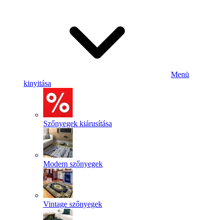
Menü
kinyitása
Szőnyegek kiárusítása
Modern szőnyegek
Vintage szőnyegek