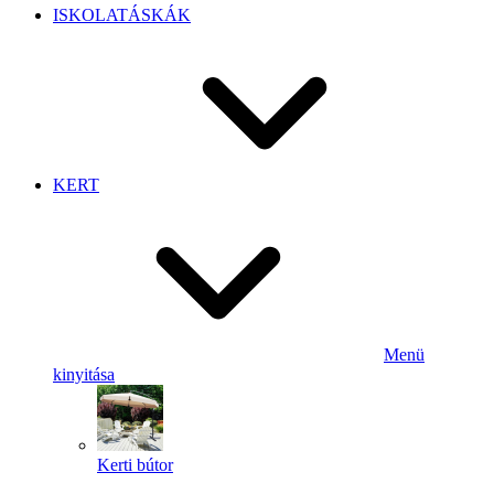
ISKOLATÁSKÁK
KERT
Menü
kinyitása
Kerti bútor