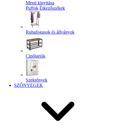
Menü kinyitása
Puffok
Étkezőszékek
Ruhafogasok és állványok
Cipőtartók
Szekrények
SZŐNYEGEK