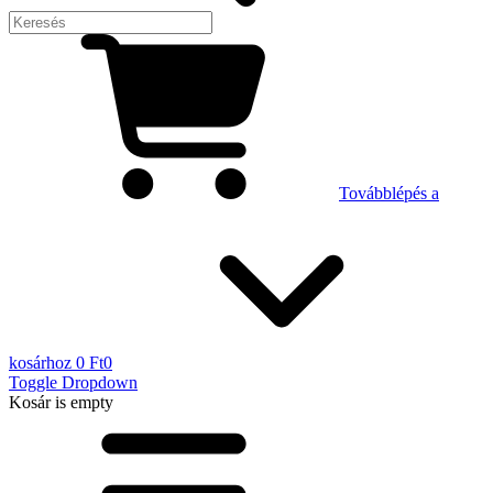
Továbblépés a
kosárhoz
0 Ft
0
Toggle Dropdown
Kosár
is empty