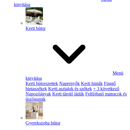
kinyitása
Kerti bútor
Menü
kinyitása
Kerti bútorszettek
Napernyők
Kerti hinták
Függő
hintaszékek
Kerti asztalok és székek
+ 3 következő
Napozóágyak
Kerti tároló ládák
Felfújható matracok és
úszógumik
Gyerekszoba bútor