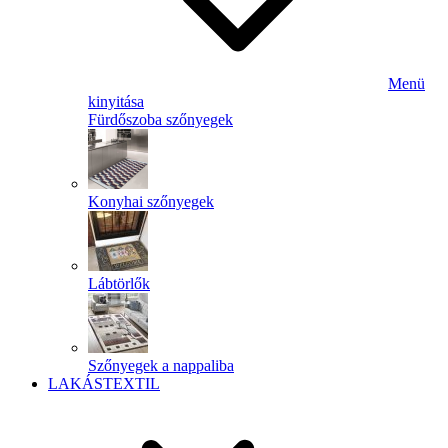
Menü
kinyitása
Fürdőszoba szőnyegek
Konyhai szőnyegek
Lábtörlők
Szőnyegek a nappaliba
LAKÁSTEXTIL