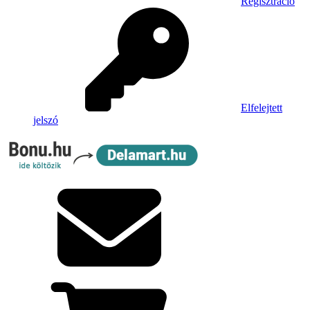
Regisztráció
Elfelejtett
jelszó