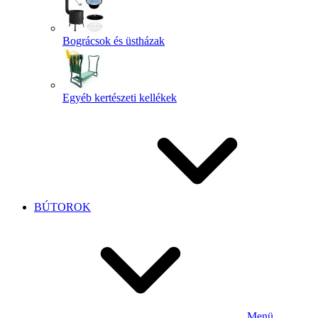
Bográcsok és üstházak
Egyéb kertészeti kellékek
BÚTOROK
Menü