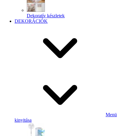
Dekoratív készletek
DEKORÁCIÓK
Menü
kinyitása