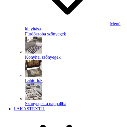
Menü
kinyitása
Fürdőszoba szőnyegek
Konyhai szőnyegek
Lábtörlők
Szőnyegek a nappaliba
LAKÁSTEXTIL