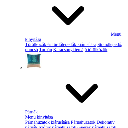
Menü
kinyitása
Törölközők és fürdőlepedők kiárusítása
Strandlepedő,
poncsó
Turbán
Karácsonyi témájú törölközők
Párnák
Menü kinyitása
Párnahuzatok kiárusítása
Párnahuzatok
Dekoratív
párnák
Szőrös párnahuzatok
Gyerek párnahuzatok