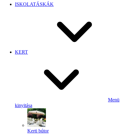
ISKOLATÁSKÁK
KERT
Menü
kinyitása
Kerti bútor