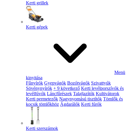
Kerti grillek
Kerti gépek
Menü
kinyitása
Fűnyírók
Gyepvágók
Bozótvágók
Szivattyúk
Sövénynyírók
+ 9 következő
Kerti levélporszívók és
levélfúvók
Láncfűrészek
Talajlazítók
Kultivátorok
Kerti permetezők
Nagynyomású tisztítók
Tömlők és
kocsik tömlőkhöz
Ágdarálók
Kerti fúrók
Kerti szerszámok