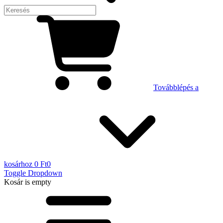
Továbblépés a
kosárhoz
0 Ft
0
Toggle Dropdown
Kosár
is empty