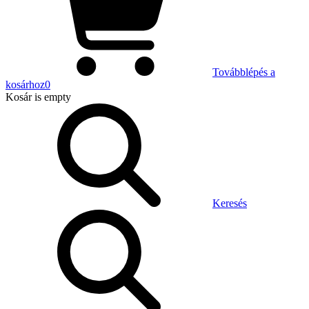
Továbblépés a
kosárhoz
0
Kosár
is empty
Keresés