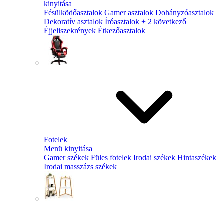
kinyitása
Fésülködőasztalok
Gamer asztalok
Dohányzóasztalok
Dekoratív asztalok
Íróasztalok
+ 2 következő
Éjjeliszekrények
Étkezőasztalok
Fotelek
Menü kinyitása
Gamer székek
Füles fotelek
Irodai székek
Hintaszékek
Irodai masszázs székek