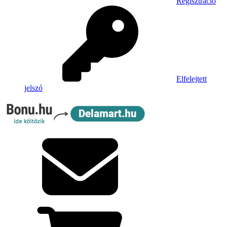
Regisztráció
Elfelejtett
jelszó