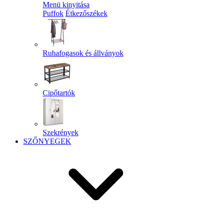
Menü kinyitása
Puffok
Étkezőszékek
Ruhafogasok és állványok
Cipőtartók
Szekrények
SZŐNYEGEK