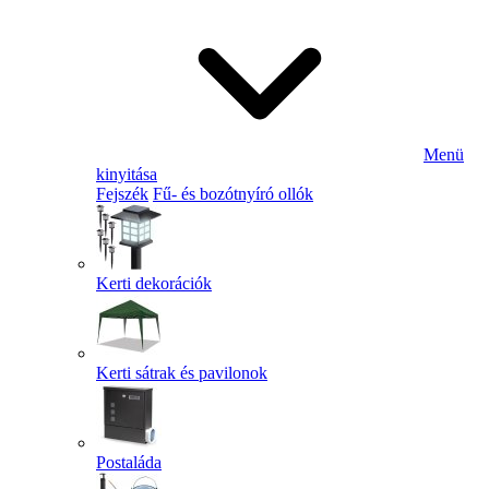
Menü
kinyitása
Fejszék
Fű- és bozótnyíró ollók
Kerti dekorációk
Kerti sátrak és pavilonok
Postaláda