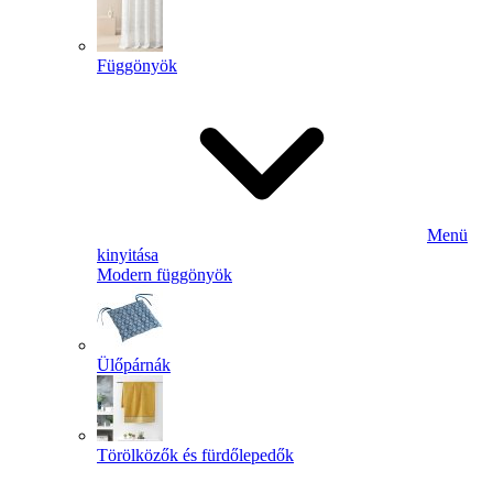
Függönyök
Menü
kinyitása
Modern függönyök
Ülőpárnák
Törölközők és fürdőlepedők