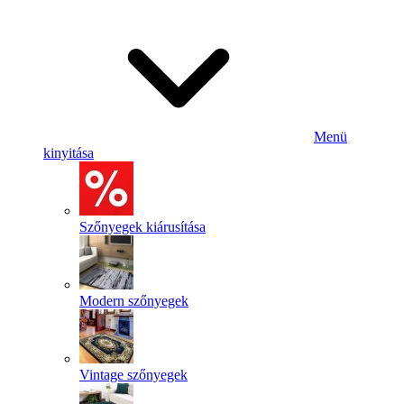
Menü
kinyitása
Szőnyegek kiárusítása
Modern szőnyegek
Vintage szőnyegek