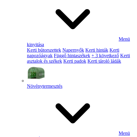
Menü
kinyitása
Kerti bútorszettek
Napernyők
Kerti hinták
Kerti
napozóágyak
Függő hintaszékek
+ 3 következő
Kerti
asztalok és székek
Kerti padok
Kerti tároló ládák
Növénytermesztés
Menü