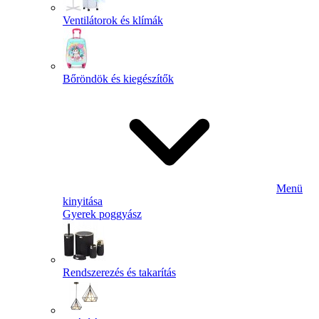
Ventilátorok és klímák
Bőröndök és kiegészítők
Menü
kinyitása
Gyerek poggyász
Rendszerezés és takarítás