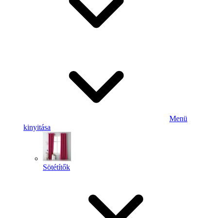
Menü
kinyitása
Sötétítők