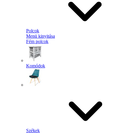
Polcok
Menü kinyitása
Fém polcok
Komódok
Székek