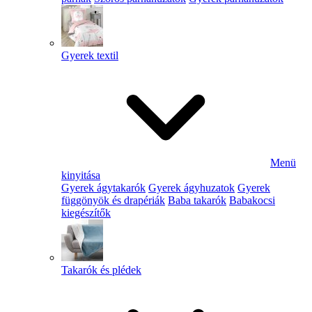
Gyerek textil
Menü
kinyitása
Gyerek ágytakarók
Gyerek ágyhuzatok
Gyerek
függönyök és drapériák
Baba takarók
Babakocsi
kiegészítők
Takarók és plédek