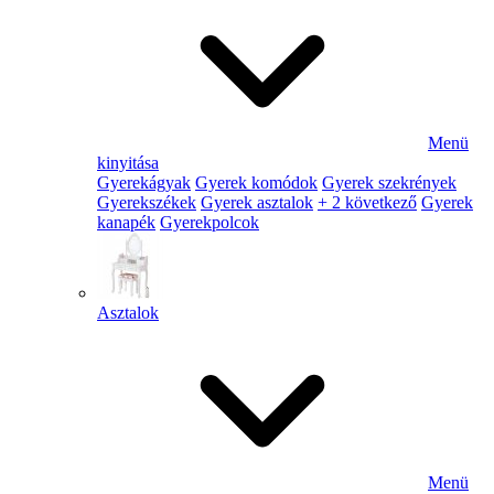
Menü
kinyitása
Gyerekágyak
Gyerek komódok
Gyerek szekrények
Gyerekszékek
Gyerek asztalok
+ 2 következő
Gyerek
kanapék
Gyerekpolcok
Asztalok
Menü