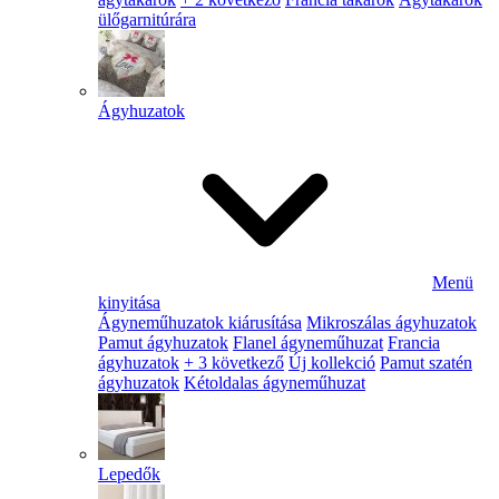
ülőgarnitúrára
Ágyhuzatok
Menü
kinyitása
Ágyneműhuzatok kiárusítása
Mikroszálas ágyhuzatok
Pamut ágyhuzatok
Flanel ágyneműhuzat
Francia
ágyhuzatok
+ 3 következő
Új kollekció
Pamut szatén
ágyhuzatok
Kétoldalas ágyneműhuzat
Lepedők