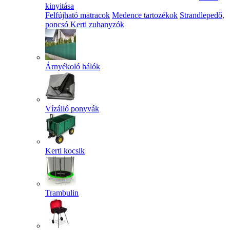
kinyitása
Felfújható matracok
Medence tartozékok
Strandlepedő,
poncsó
Kerti zuhanyzók
Árnyékoló hálók
Vízálló ponyvák
Kerti kocsik
Trambulin