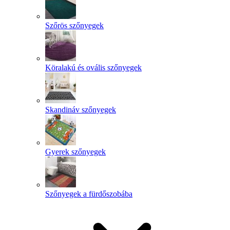
Szőrös szőnyegek
Köralakú és ovális szőnyegek
Skandináv szőnyegek
Gyerek szőnyegek
Szőnyegek a fürdőszobába