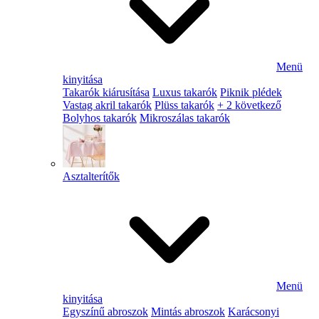
Menü
kinyitása
Takarók kiárusítása
Luxus takarók
Piknik plédek
Vastag akril takarók
Plüss takarók
+ 2 következő
Bolyhos takarók
Mikroszálas takarók
Asztalterítők
Menü
kinyitása
Egyszínű abroszok
Mintás abroszok
Karácsonyi