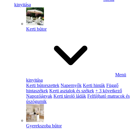
kinyitása
Kerti bútor
Menü
kinyitása
Kerti bútorszettek
Napernyők
Kerti hinták
Függő
hintaszékek
Kerti asztalok és székek
+ 3 következő
Napozóágyak
Kerti tároló ládák
Felfújható matracok és
úszógumik
Gyerekszoba bútor