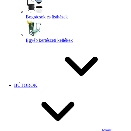
Bográcsok és üstházak
Egyéb kertészeti kellékek
BÚTOROK
Menü