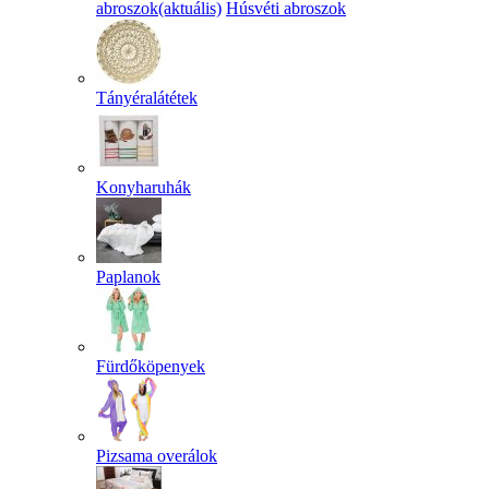
abroszok
(aktuális)
Húsvéti abroszok
Tányéralátétek
Konyharuhák
Paplanok
Fürdőköpenyek
Pizsama overálok