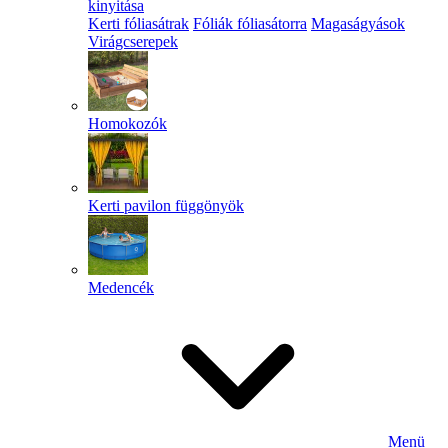
kinyitása
Kerti fóliasátrak
Fóliák fóliasátorra
Magaságyások
Virágcserepek
Homokozók
Kerti pavilon függönyök
Medencék
Menü