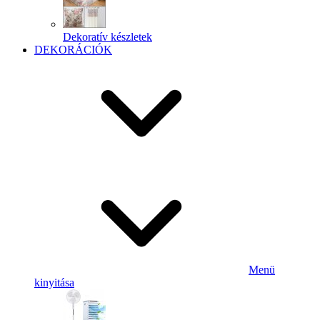
Dekoratív készletek
DEKORÁCIÓK
Menü
kinyitása