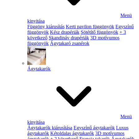
Menü
kinyitása
Függöny kiárusítás
Kerti pavilon függönyök
Egyszínű
függönyök
Kész drapériák
Sötétítő függönyök
+ 3
következő
Skandináv drapériák
3D motívumos
függönyök
Ágytakaró zsanérok
Ágytakarók
Menü
kinyitása
Ágytakarók kiárusítása
Egyszínű ágytakarók
Luxus
ágytakarók
Kétoldalas ágytakarók
3D motívumos
ágytakarók
+ 2 következő
Francia takarók
Ágytakarók