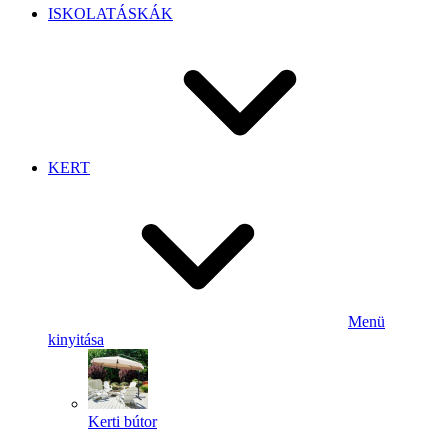
ISKOLATÁSKÁK
KERT
Menü
kinyitása
Kerti bútor