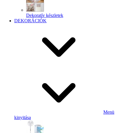
Dekoratív készletek
DEKORÁCIÓK
Menü
kinyitása