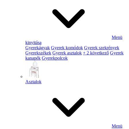
Menü
kinyitása
Gyerekágyak
Gyerek komódok
Gyerek szekrények
Gyerekszékek
Gyerek asztalok
+ 2 következő
Gyerek
kanapék
Gyerekpolcok
Asztalok
Menü