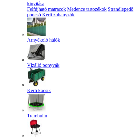
kinyitása
Felfújható matracok
Medence tartozékok
Strandlepedő,
poncsó
Kerti zuhanyzók
Árnyékoló hálók
Vízálló ponyvák
Kerti kocsik
Trambulin