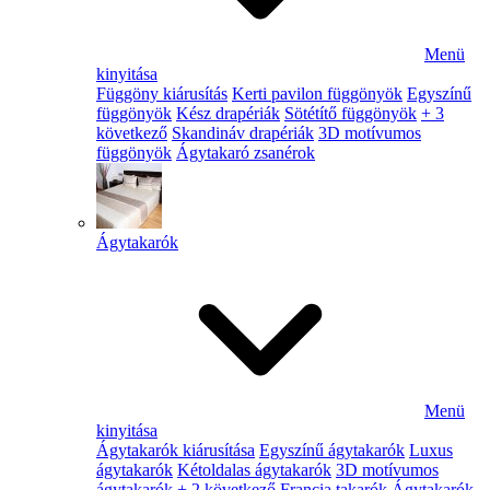
Menü
kinyitása
Függöny kiárusítás
Kerti pavilon függönyök
Egyszínű
függönyök
Kész drapériák
Sötétítő függönyök
+ 3
következő
Skandináv drapériák
3D motívumos
függönyök
Ágytakaró zsanérok
Ágytakarók
Menü
kinyitása
Ágytakarók kiárusítása
Egyszínű ágytakarók
Luxus
ágytakarók
Kétoldalas ágytakarók
3D motívumos
ágytakarók
+ 2 következő
Francia takarók
Ágytakarók