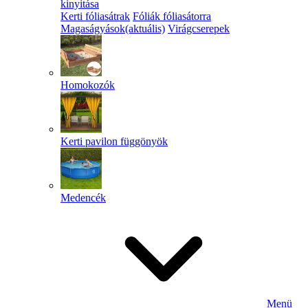
kinyitása
Kerti fóliasátrak
Fóliák fóliasátorra
Magaságyások
(aktuális)
Virágcserepek
Homokozók
Kerti pavilon függönyök
Medencék
Menü