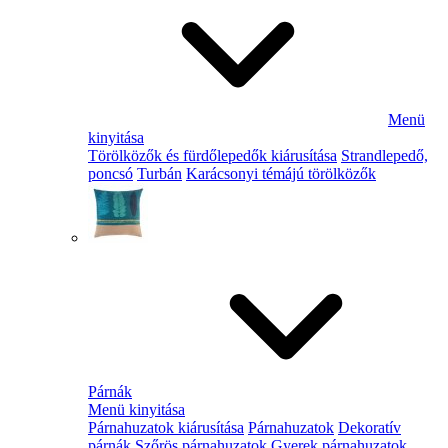
Menü
kinyitása
Törölközők és fürdőlepedők kiárusítása
Strandlepedő,
poncsó
Turbán
Karácsonyi témájú törölközők
Párnák
Menü kinyitása
Párnahuzatok kiárusítása
Párnahuzatok
Dekoratív
párnák
Szőrös párnahuzatok
Gyerek párnahuzatok