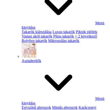
Menü
kinyitása
Takarók kiárusítása
Luxus takarók
Piknik plédek
Vastag akril takarók
Plüss takarók
+ 2 következő
Bolyhos takarók
Mikroszálas takarók
Asztalterítők
Menü
kinyitása
Egyszínű abroszok
Mintás abroszok
Karácsonyi