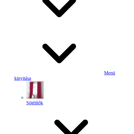
Menü
kinyitása
Sötétítők