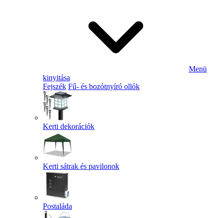
Menü
kinyitása
Fejszék
Fű- és bozótnyíró ollók
Kerti dekorációk
Kerti sátrak és pavilonok
Postaláda