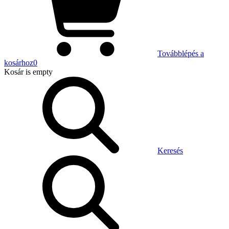
Továbblépés a
kosárhoz
0
Kosár
is empty
Keresés