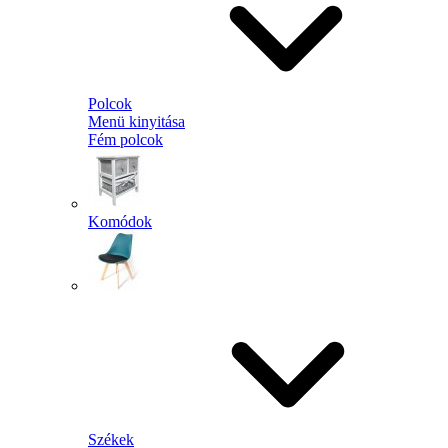
Polcok
Menü kinyitása
Fém polcok
Komódok
Székek