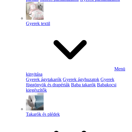
Gyerek textil
Menü
kinyitása
Gyerek ágytakarók
Gyerek ágyhuzatok
Gyerek
függönyök és drapériák
Baba takarók
Babakocsi
kiegészítők
Takarók és plédek