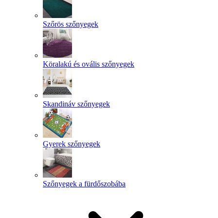
Szőrös szőnyegek
Köralakú és ovális szőnyegek
Skandináv szőnyegek
Gyerek szőnyegek
Szőnyegek a fürdőszobába