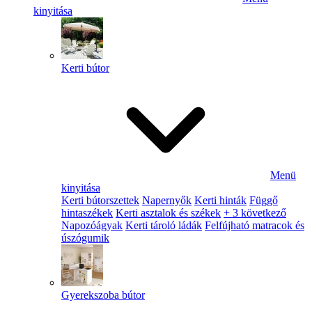
kinyitása
Kerti bútor
Menü
kinyitása
Kerti bútorszettek
Napernyők
Kerti hinták
Függő
hintaszékek
Kerti asztalok és székek
+ 3 következő
Napozóágyak
Kerti tároló ládák
Felfújható matracok és
úszógumik
Gyerekszoba bútor