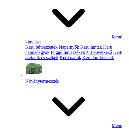
Menü
kinyitása
Kerti bútorszettek
Napernyők
Kerti hinták
Kerti
napozóágyak
Függő hintaszékek
+ 3 következő
Kerti
asztalok és székek
Kerti padok
Kerti tároló ládák
Növénytermesztés
Menü