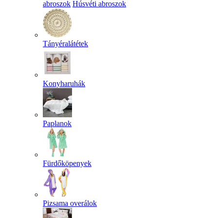
abroszok
Húsvéti abroszok
Tányéralátétek
Konyharuhák
Paplanok
Fürdőköpenyek
Pizsama overálok