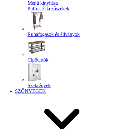
Menü kinyitása
Puffok
Étkezőszékek
Ruhafogasok és állványok
Cipőtartók
Szekrények
SZŐNYEGEK