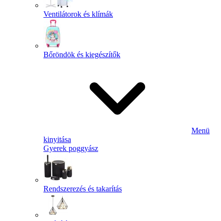
Ventilátorok és klímák
Bőröndök és kiegészítők
Menü
kinyitása
Gyerek poggyász
Rendszerezés és takarítás