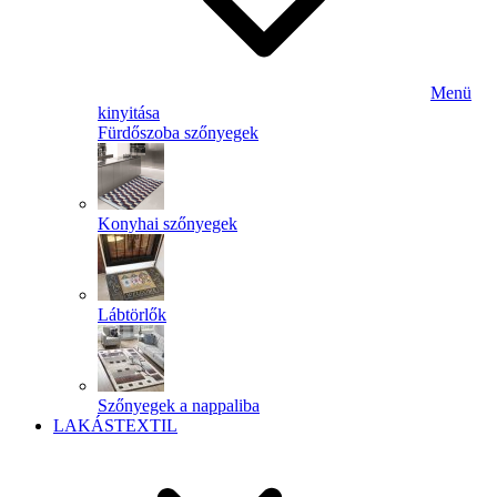
Menü
kinyitása
Fürdőszoba szőnyegek
Konyhai szőnyegek
Lábtörlők
Szőnyegek a nappaliba
LAKÁSTEXTIL