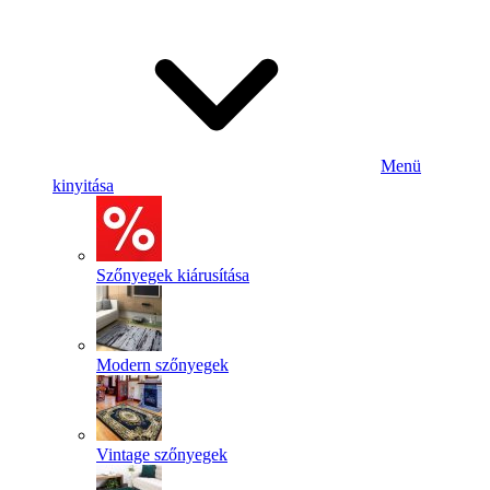
Menü
kinyitása
Szőnyegek kiárusítása
Modern szőnyegek
Vintage szőnyegek