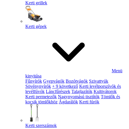
Kerti grillek
Kerti gépek
Menü
kinyitása
Fűnyírók
Gyepvágók
Bozótvágók
Szivattyúk
Sövénynyírók
+ 9 következő
Kerti levélporszívók és
levélfúvók
Láncfűrészek
Talajlazítók
Kultivátorok
Kerti permetezők
Nagynyomású tisztítók
Tömlők és
kocsik tömlőkhöz
Ágdarálók
Kerti fúrók
Kerti szerszámok