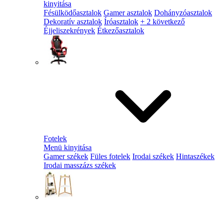
kinyitása
Fésülködőasztalok
Gamer asztalok
Dohányzóasztalok
Dekoratív asztalok
Íróasztalok
+ 2 következő
Éjjeliszekrények
Étkezőasztalok
Fotelek
Menü kinyitása
Gamer székek
Füles fotelek
Irodai székek
Hintaszékek
Irodai masszázs székek