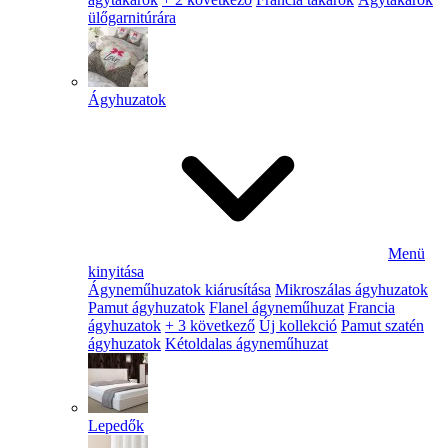
ülőgarnitúrára
Ágyhuzatok
Menü
kinyitása
Ágyneműhuzatok kiárusítása
Mikroszálas ágyhuzatok
Pamut ágyhuzatok
Flanel ágyneműhuzat
Francia
ágyhuzatok
+ 3 következő
Új kollekció
Pamut szatén
ágyhuzatok
Kétoldalas ágyneműhuzat
Lepedők