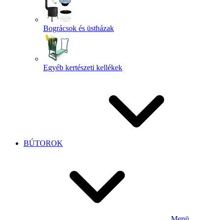
Bográcsok és üstházak
Egyéb kertészeti kellékek
BÚTOROK
Menü