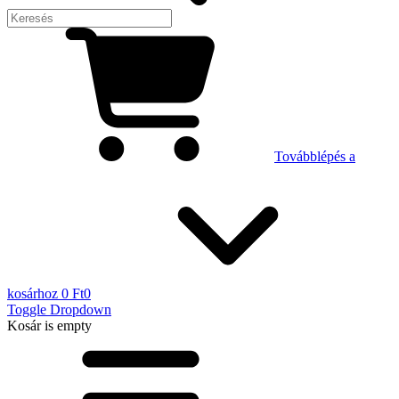
Továbblépés a
kosárhoz
0 Ft
0
Toggle Dropdown
Kosár
is empty