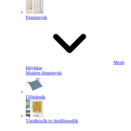
Függönyök
Menü
kinyitása
Modern függönyök
Ülőpárnák
Törölközők és fürdőlepedők