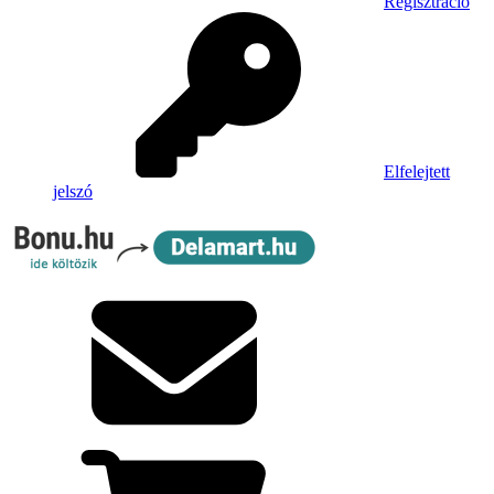
Regisztráció
Elfelejtett
jelszó