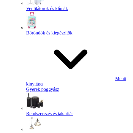
Ventilátorok és klímák
Bőröndök és kiegészítők
Menü
kinyitása
Gyerek poggyász
Rendszerezés és takarítás