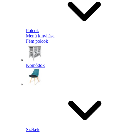
Polcok
Menü kinyitása
Fém polcok
Komódok
Székek