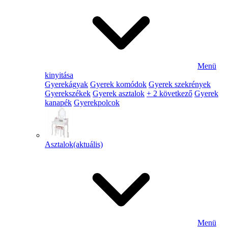
Menü
kinyitása
Gyerekágyak
Gyerek komódok
Gyerek szekrények
Gyerekszékek
Gyerek asztalok
+ 2 következő
Gyerek
kanapék
Gyerekpolcok
Asztalok
(aktuális)
Menü