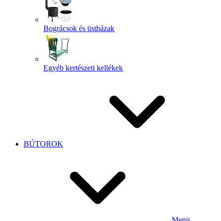
Bográcsok és üstházak
Egyéb kertészeti kellékek
BÚTOROK
Menü