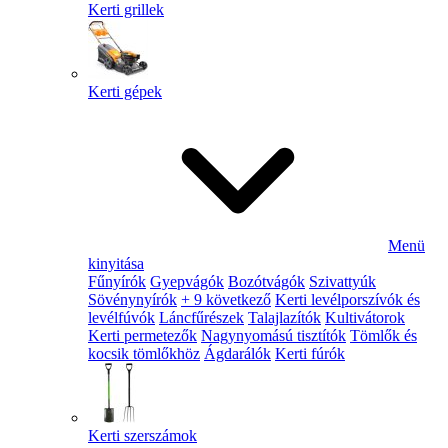
Kerti grillek
Kerti gépek
Menü
kinyitása
Fűnyírók
Gyepvágók
Bozótvágók
Szivattyúk
Sövénynyírók
+ 9 következő
Kerti levélporszívók és
levélfúvók
Láncfűrészek
Talajlazítók
Kultivátorok
Kerti permetezők
Nagynyomású tisztítók
Tömlők és
kocsik tömlőkhöz
Ágdarálók
Kerti fúrók
Kerti szerszámok