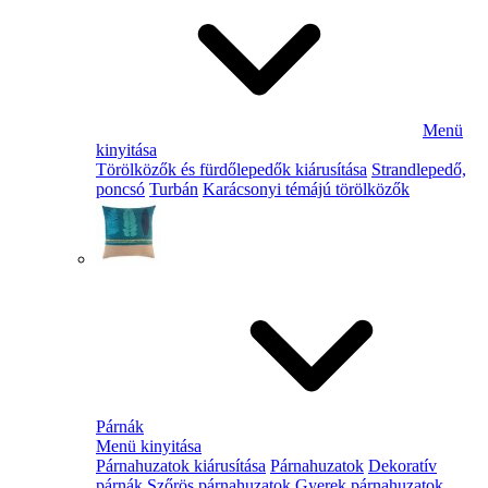
Menü
kinyitása
Törölközők és fürdőlepedők kiárusítása
Strandlepedő,
poncsó
Turbán
Karácsonyi témájú törölközők
Párnák
Menü kinyitása
Párnahuzatok kiárusítása
Párnahuzatok
Dekoratív
párnák
Szőrös párnahuzatok
Gyerek párnahuzatok