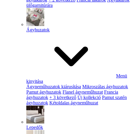
ülőgarnitúrára
Ágyhuzatok
Menü
kinyitása
Ágyneműhuzatok kiárusítása
Mikroszálas ágyhuzatok
Pamut ágyhuzatok
Flanel ágyneműhuzat
Francia
ágyhuzatok
+ 3 következő
Új kollekció
Pamut szatén
ágyhuzatok
Kétoldalas ágyneműhuzat
Lepedők