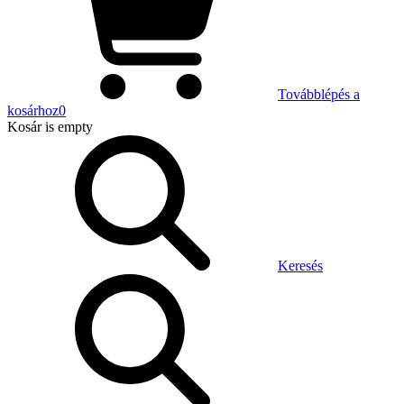
Továbblépés a
kosárhoz
0
Kosár
is empty
Keresés