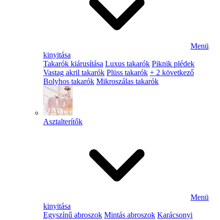
Menü
kinyitása
Takarók kiárusítása
Luxus takarók
Piknik plédek
Vastag akril takarók
Plüss takarók
+ 2 következő
Bolyhos takarók
Mikroszálas takarók
Asztalterítők
Menü
kinyitása
Egyszínű abroszok
Mintás abroszok
Karácsonyi