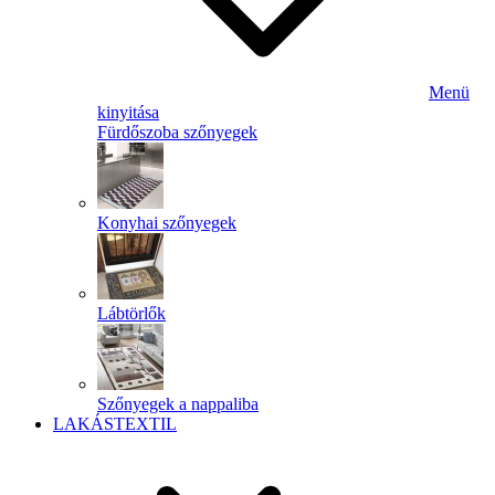
Menü
kinyitása
Fürdőszoba szőnyegek
Konyhai szőnyegek
Lábtörlők
Szőnyegek a nappaliba
LAKÁSTEXTIL