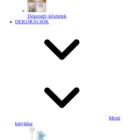
Dekoratív készletek
DEKORÁCIÓK
Menü
kinyitása