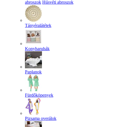
abroszok
Húsvéti abroszok
Tányéralátétek
Konyharuhák
Paplanok
Fürdőköpenyek
Pizsama overálok