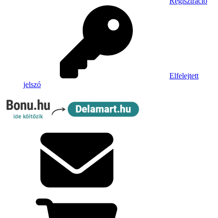
Regisztráció
Elfelejtett
jelszó