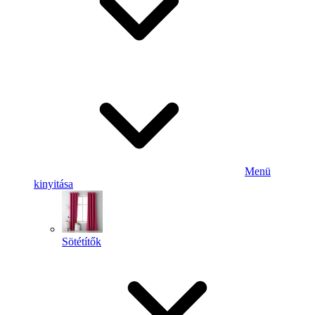
Menü
kinyitása
Sötétítők