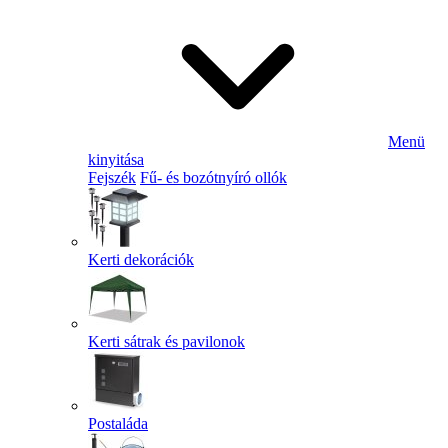
Menü
kinyitása
Fejszék
Fű- és bozótnyíró ollók
Kerti dekorációk
Kerti sátrak és pavilonok
Postaláda