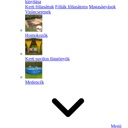
kinyitása
Kerti fóliasátrak
Fóliák fóliasátorra
Magaságyások
Virágcserepek
Homokozók
Kerti pavilon függönyök
Medencék
Menü