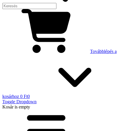
Továbblépés a
kosárhoz
0 Ft
0
Toggle Dropdown
Kosár
is empty