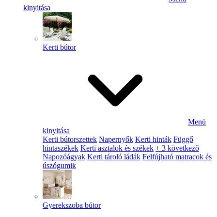
kinyitása
Kerti bútor
Menü
kinyitása
Kerti bútorszettek
Napernyők
Kerti hinták
Függő
hintaszékek
Kerti asztalok és székek
+ 3 következő
Napozóágyak
Kerti tároló ládák
Felfújható matracok és
úszógumik
Gyerekszoba bútor