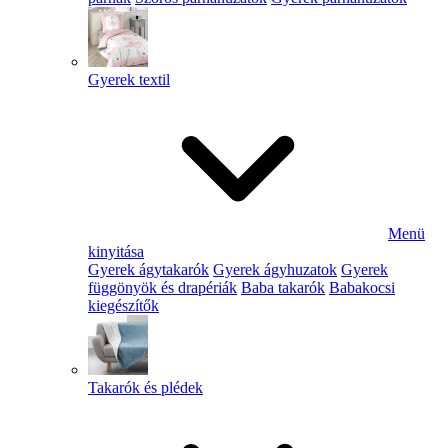
Gyerek textil
Menü
kinyitása
Gyerek ágytakarók
Gyerek ágyhuzatok
Gyerek
függönyök és drapériák
Baba takarók
Babakocsi
kiegészítők
Takarók és plédek