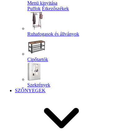
Menü kinyitása
Puffok
Étkezőszékek
Ruhafogasok és állványok
Cipőtartók
Szekrények
SZŐNYEGEK