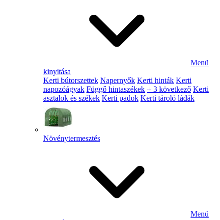
Menü
kinyitása
Kerti bútorszettek
Napernyők
Kerti hinták
Kerti
napozóágyak
Függő hintaszékek
+ 3 következő
Kerti
asztalok és székek
Kerti padok
Kerti tároló ládák
Növénytermesztés
Menü