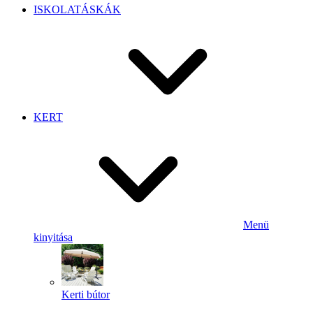
ISKOLATÁSKÁK
KERT
Menü
kinyitása
Kerti bútor