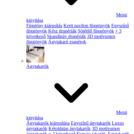
Menü
kinyitása
Függöny kiárusítás
Kerti pavilon függönyök
Egyszínű
függönyök
Kész drapériák
Sötétítő függönyök
+ 3
következő
Skandináv drapériák
3D motívumos
függönyök
Ágytakaró zsanérok
Ágytakarók
Menü
kinyitása
Ágytakarók kiárusítása
Egyszínű ágytakarók
Luxus
ágytakarók
Kétoldalas ágytakarók
3D motívumos
ágytakarók
+ 2 következő
Francia takarók
Ágytakarók