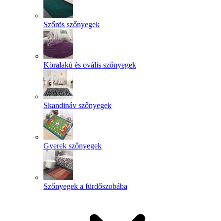
Szőrös szőnyegek
Köralakú és ovális szőnyegek
Skandináv szőnyegek
Gyerek szőnyegek
Szőnyegek a fürdőszobába