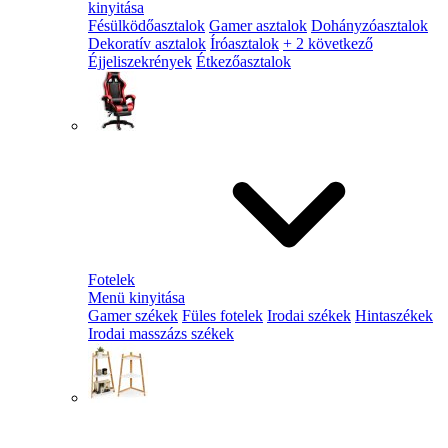
kinyitása
Fésülködőasztalok
Gamer asztalok
Dohányzóasztalok
Dekoratív asztalok
Íróasztalok
+ 2 következő
Éjjeliszekrények
Étkezőasztalok
Fotelek
Menü kinyitása
Gamer székek
Füles fotelek
Irodai székek
Hintaszékek
Irodai masszázs székek