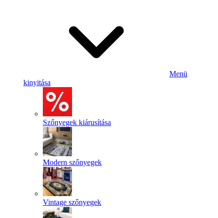
Menü
kinyitása
Szőnyegek kiárusítása
Modern szőnyegek
Vintage szőnyegek