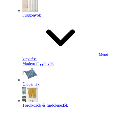
Függönyök
Menü
kinyitása
Modern függönyök
Ülőpárnák
Törölközők és fürdőlepedők