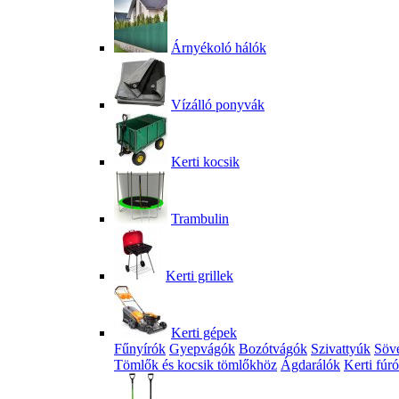
Árnyékoló hálók
Vízálló ponyvák
Kerti kocsik
Trambulin
Kerti grillek
Kerti gépek
Fűnyírók
Gyepvágók
Bozótvágók
Szivattyúk
Söv
Tömlők és kocsik tömlőkhöz
Ágdarálók
Kerti fúr