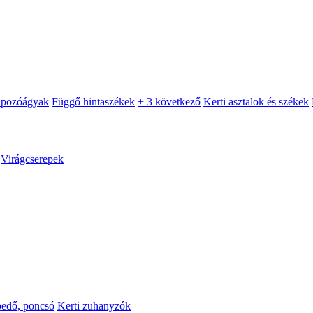
apozóágyak
Függő hintaszékek
+ 3 következő
Kerti asztalok és székek
Virágcserepek
pedő, poncsó
Kerti zuhanyzók