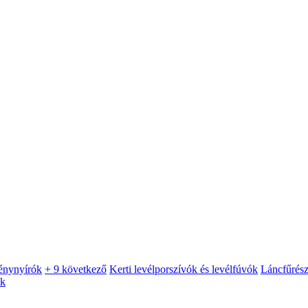
énynyírók
+ 9 következő
Kerti levélporszívók és levélfúvók
Láncfűrés
ók