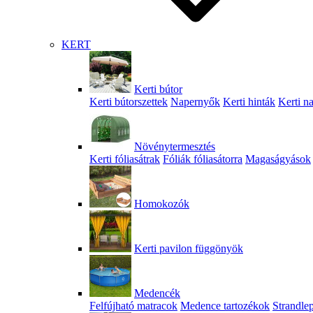
KERT
Kerti bútor
Kerti bútorszettek
Napernyők
Kerti hinták
Kerti n
Növénytermesztés
Kerti fóliasátrak
Fóliák fóliasátorra
Magaságyások
Homokozók
Kerti pavilon függönyök
Medencék
Felfújható matracok
Medence tartozékok
Strandle