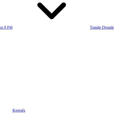
oz
0 Ft
0
Toggle Dropd
Keresés