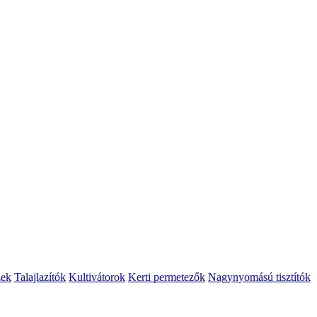
zek
Talajlazítók
Kultivátorok
Kerti permetezők
Nagynyomású tisztítók