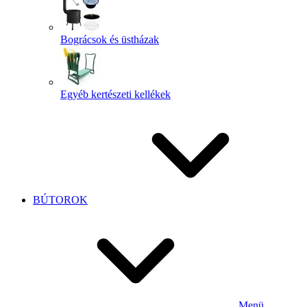
Bográcsok és üstházak
Egyéb kertészeti kellékek
BÚTOROK
Menü