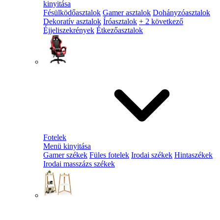
kinyitása
Fésülködőasztalok
Gamer asztalok
Dohányzóasztalok
Dekoratív asztalok
Íróasztalok
+ 2 következő
Éjjeliszekrények
Étkezőasztalok
Fotelek
Menü kinyitása
Gamer székek
Füles fotelek
Irodai székek
Hintaszékek
Irodai masszázs székek