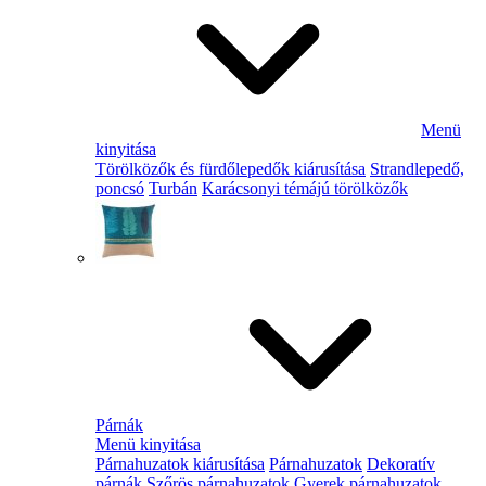
Menü
kinyitása
Törölközők és fürdőlepedők kiárusítása
Strandlepedő,
poncsó
Turbán
Karácsonyi témájú törölközők
Párnák
Menü kinyitása
Párnahuzatok kiárusítása
Párnahuzatok
Dekoratív
párnák
Szőrös párnahuzatok
Gyerek párnahuzatok