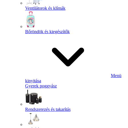
Ventilátorok és klímák
Bőröndök és kiegészítők
Menü
kinyitása
Gyerek poggyász
Rendszerezés és takarítás