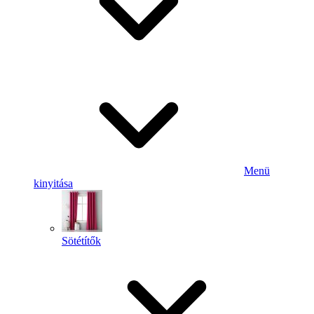
Menü
kinyitása
Sötétítők