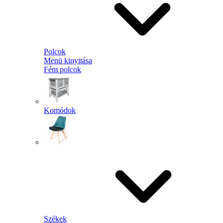
Polcok
Menü kinyitása
Fém polcok
Komódok
Székek