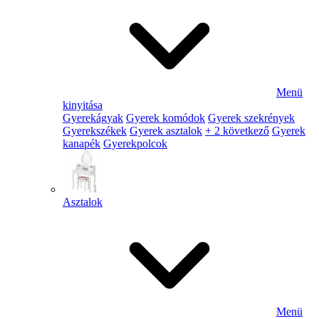
Menü
kinyitása
Gyerekágyak
Gyerek komódok
Gyerek szekrények
Gyerekszékek
Gyerek asztalok
+ 2 következő
Gyerek
kanapék
Gyerekpolcok
Asztalok
Menü