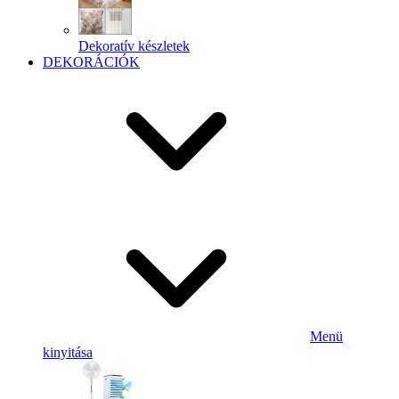
Dekoratív készletek
DEKORÁCIÓK
Menü
kinyitása