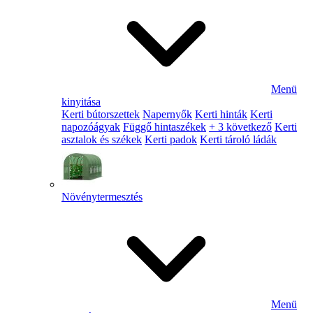
Menü
kinyitása
Kerti bútorszettek
Napernyők
Kerti hinták
Kerti
napozóágyak
Függő hintaszékek
+ 3 következő
Kerti
asztalok és székek
Kerti padok
Kerti tároló ládák
Növénytermesztés
Menü