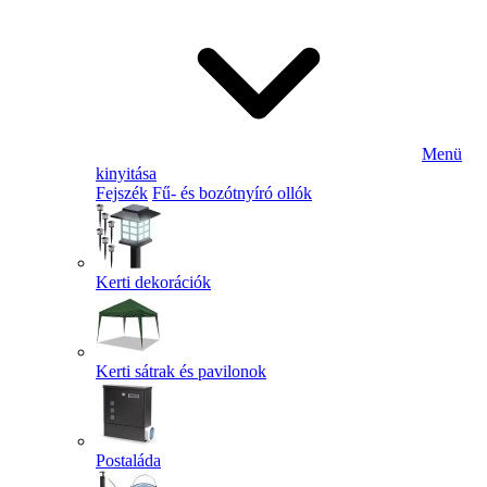
Menü
kinyitása
Fejszék
Fű- és bozótnyíró ollók
Kerti dekorációk
Kerti sátrak és pavilonok
Postaláda