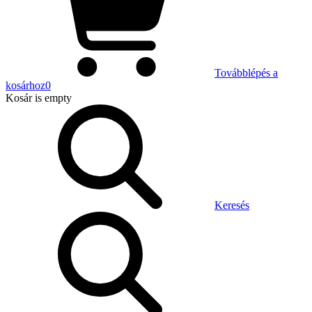
Továbblépés a
kosárhoz
0
Kosár
is empty
Keresés