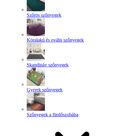
Szőrös szőnyegek
Köralakú és ovális szőnyegek
Skandináv szőnyegek
Gyerek szőnyegek
Szőnyegek a fürdőszobába