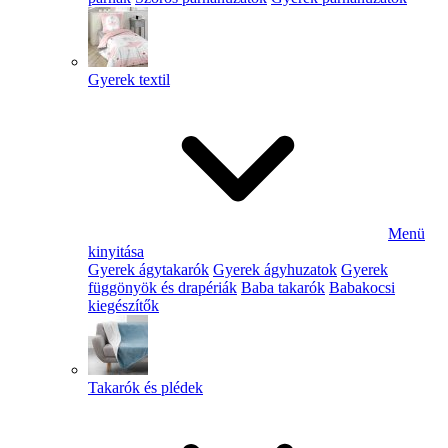
Gyerek textil
Menü
kinyitása
Gyerek ágytakarók
Gyerek ágyhuzatok
Gyerek
függönyök és drapériák
Baba takarók
Babakocsi
kiegészítők
Takarók és plédek