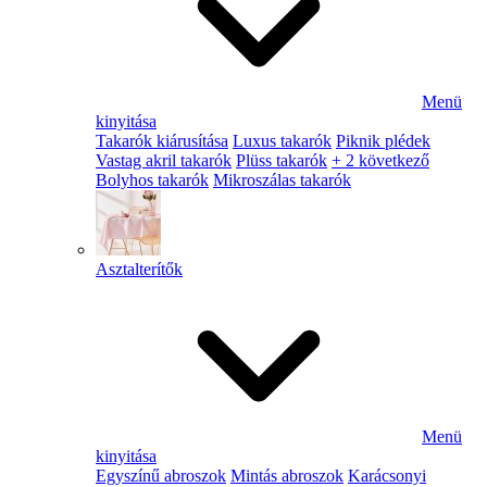
Menü
kinyitása
Takarók kiárusítása
Luxus takarók
Piknik plédek
Vastag akril takarók
Plüss takarók
+ 2 következő
Bolyhos takarók
Mikroszálas takarók
Asztalterítők
Menü
kinyitása
Egyszínű abroszok
Mintás abroszok
Karácsonyi