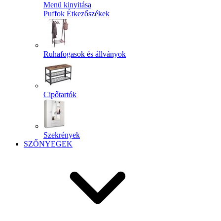
Menü kinyitása
Puffok
Étkezőszékek
Ruhafogasok és állványok
Cipőtartók
Szekrények
SZŐNYEGEK