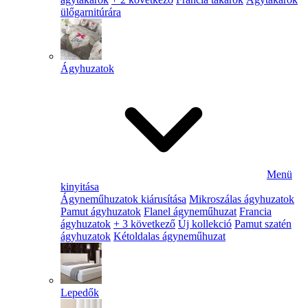
ülőgarnitúrára
Ágyhuzatok
Menü
kinyitása
Ágyneműhuzatok kiárusítása
Mikroszálas ágyhuzatok
Pamut ágyhuzatok
Flanel ágyneműhuzat
Francia
ágyhuzatok
+ 3 következő
Új kollekció
Pamut szatén
ágyhuzatok
Kétoldalas ágyneműhuzat
Lepedők