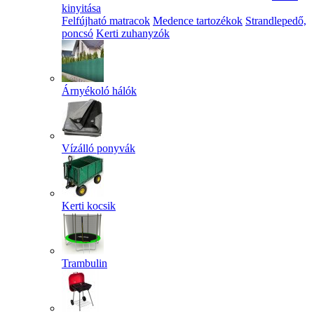
kinyitása
Felfújható matracok
Medence tartozékok
Strandlepedő,
poncsó
Kerti zuhanyzók
Árnyékoló hálók
Vízálló ponyvák
Kerti kocsik
Trambulin