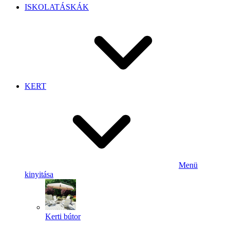
ISKOLATÁSKÁK
KERT
Menü
kinyitása
Kerti bútor