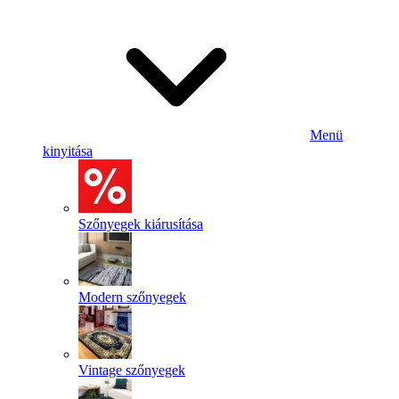
Menü
kinyitása
Szőnyegek kiárusítása
Modern szőnyegek
Vintage szőnyegek