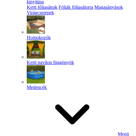
kinyitása
Kerti fóliasátrak
Fóliák fóliasátorra
Magaságyások
Virágcserepek
Homokozók
Kerti pavilon függönyök
Medencék
Menü