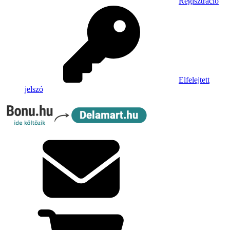
Regisztráció
Elfelejtett
jelszó