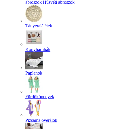
abroszok
Húsvéti abroszok
Tányéralátétek
Konyharuhák
Paplanok
Fürdőköpenyek
Pizsama overálok