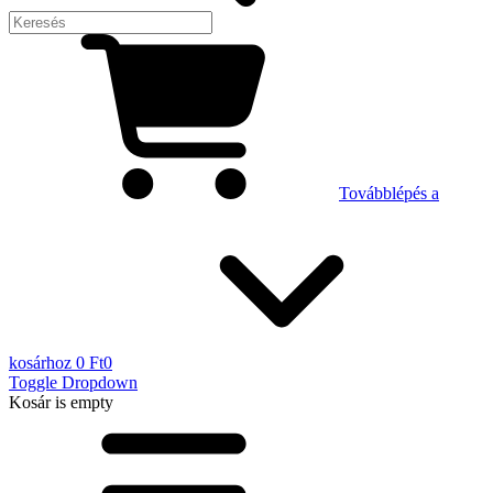
Továbblépés a
kosárhoz
0 Ft
0
Toggle Dropdown
Kosár
is empty