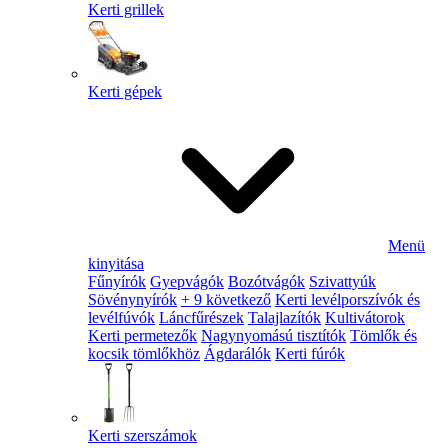
Kerti grillek
Kerti gépek
Menü
kinyitása
Fűnyírók
Gyepvágók
Bozótvágók
Szivattyúk
Sövénynyírók
+ 9 következő
Kerti levélporszívók és
levélfúvók
Láncfűrészek
Talajlazítók
Kultivátorok
Kerti permetezők
Nagynyomású tisztítók
Tömlők és
kocsik tömlőkhöz
Ágdarálók
Kerti fúrók
Kerti szerszámok