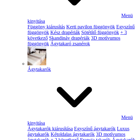
Menü
kinyitása
Függöny kiárusítás
Kerti pavilon függönyök
Egyszínű
függönyök
Kész drapériák
Sötétítő függönyök
+ 3
következő
Skandináv drapériák
3D motívumos
függönyök
Ágytakaró zsanérok
Ágytakarók
Menü
kinyitása
Ágytakarók kiárusítása
Egyszínű ágytakarók
Luxus
ágytakarók
Kétoldalas ágytakarók
3D motívumos
ágytakarók
+ 2 következő
Francia takarók
Ágytakarók