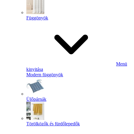
Függönyök
Menü
kinyitása
Modern függönyök
Ülőpárnák
Törölközők és fürdőlepedők