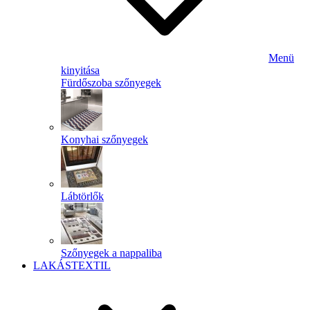
Menü
kinyitása
Fürdőszoba szőnyegek
Konyhai szőnyegek
Lábtörlők
Szőnyegek a nappaliba
LAKÁSTEXTIL