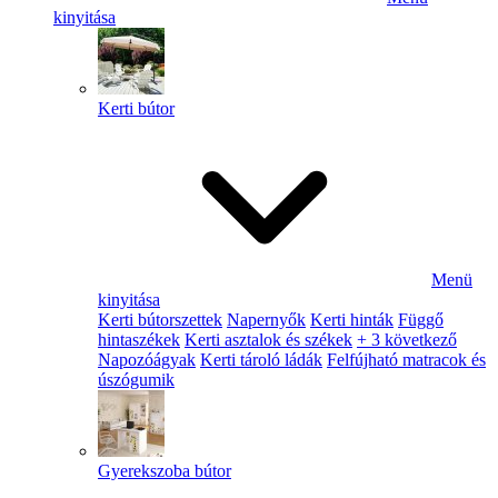
kinyitása
Kerti bútor
Menü
kinyitása
Kerti bútorszettek
Napernyők
Kerti hinták
Függő
hintaszékek
Kerti asztalok és székek
+ 3 következő
Napozóágyak
Kerti tároló ládák
Felfújható matracok és
úszógumik
Gyerekszoba bútor