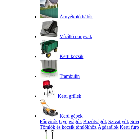
Árnyékoló hálók
Vízálló ponyvák
Kerti kocsik
Trambulin
Kerti grillek
Kerti gépek
Fűnyírók
Gyepvágók
Bozótvágók
Szivattyúk
Söv
Tömlők és kocsik tömlőkhöz
Ágdarálók
Kerti fúr