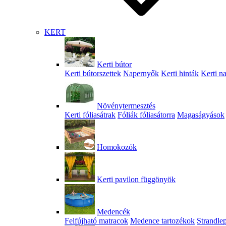
KERT
Kerti bútor
Kerti bútorszettek
Napernyők
Kerti hinták
Kerti n
Növénytermesztés
Kerti fóliasátrak
Fóliák fóliasátorra
Magaságyások
Homokozók
Kerti pavilon függönyök
Medencék
Felfújható matracok
Medence tartozékok
Strandle