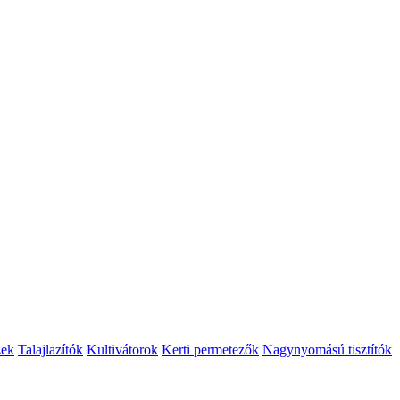
zek
Talajlazítók
Kultivátorok
Kerti permetezők
Nagynyomású tisztítók