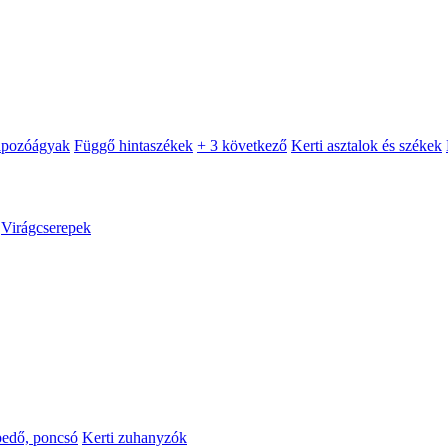
apozóágyak
Függő hintaszékek
+ 3 következő
Kerti asztalok és székek
Virágcserepek
pedő, poncsó
Kerti zuhanyzók