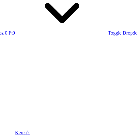
oz
0 Ft
0
Toggle Dropd
Keresés