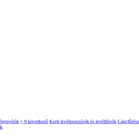
énynyírók
+ 9 következő
Kerti levélporszívók és levélfúvók
Láncfűrés
ók