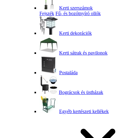
Kerti szerszámok
Fejszék
Fű- és bozótnyíró ollók
Kerti dekorációk
Kerti sátrak és pavilonok
Postaláda
Bográcsok és üstházak
Egyéb kertészeti kellékek