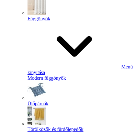
Függönyök
Menü
kinyitása
Modern függönyök
Ülőpárnák
Törölközők és fürdőlepedők