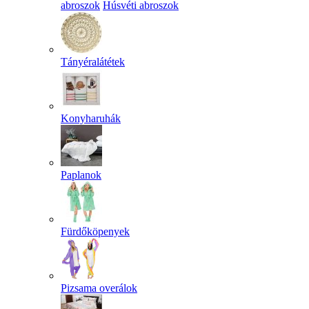
abroszok
Húsvéti abroszok
Tányéralátétek
Konyharuhák
Paplanok
Fürdőköpenyek
Pizsama overálok