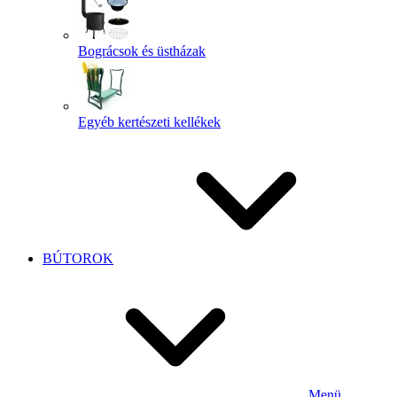
Bográcsok és üstházak
Egyéb kertészeti kellékek
BÚTOROK
Menü