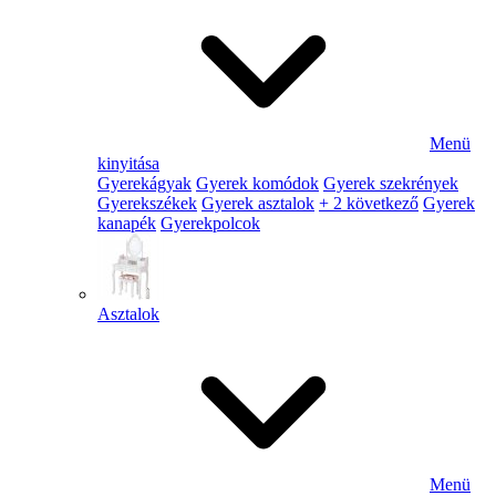
Menü
kinyitása
Gyerekágyak
Gyerek komódok
Gyerek szekrények
Gyerekszékek
Gyerek asztalok
+ 2 következő
Gyerek
kanapék
Gyerekpolcok
Asztalok
Menü