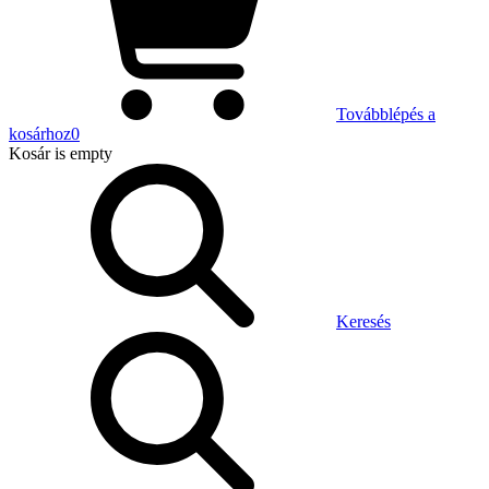
Továbblépés a
kosárhoz
0
Kosár
is empty
Keresés