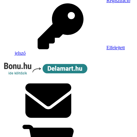
Regisztráció
Elfelejtett
jelszó