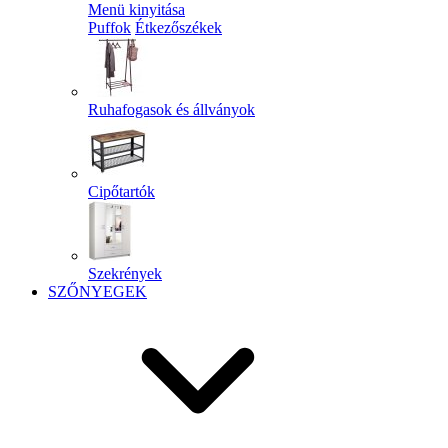
Menü kinyitása
Puffok
Étkezőszékek
Ruhafogasok és állványok
Cipőtartók
Szekrények
SZŐNYEGEK