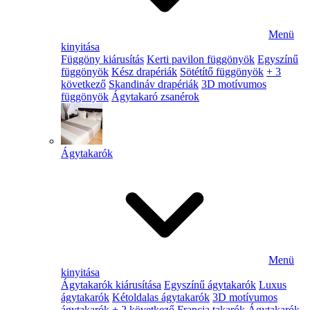
Menü
kinyitása
Függöny kiárusítás
Kerti pavilon függönyök
Egyszínű
függönyök
Kész drapériák
Sötétítő függönyök
+ 3
következő
Skandináv drapériák
3D motívumos
függönyök
Ágytakaró zsanérok
Ágytakarók
Menü
kinyitása
Ágytakarók kiárusítása
Egyszínű ágytakarók
Luxus
ágytakarók
Kétoldalas ágytakarók
3D motívumos
ágytakarók
+ 2 következő
Francia takarók
Ágytakarók