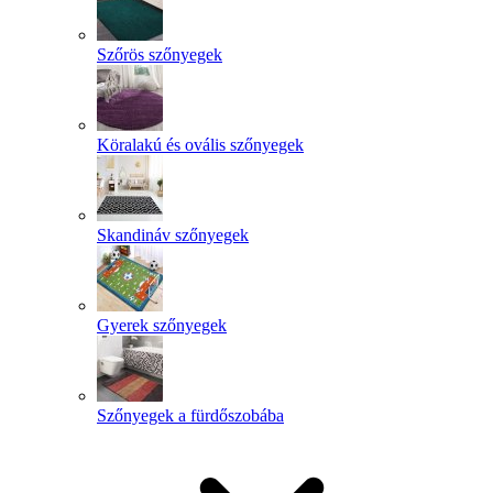
Szőrös szőnyegek
Köralakú és ovális szőnyegek
Skandináv szőnyegek
Gyerek szőnyegek
Szőnyegek a fürdőszobába