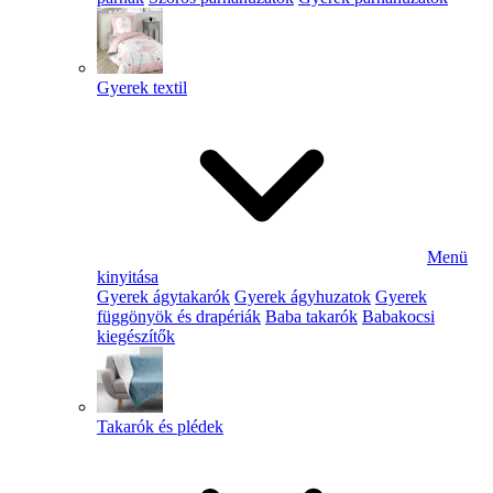
Gyerek textil
Menü
kinyitása
Gyerek ágytakarók
Gyerek ágyhuzatok
Gyerek
függönyök és drapériák
Baba takarók
Babakocsi
kiegészítők
Takarók és plédek