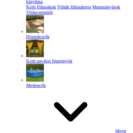
kinyitása
Kerti fóliasátrak
Fóliák fóliasátorra
Magaságyások
Virágcserepek
Homokozók
Kerti pavilon függönyök
Medencék
Menü