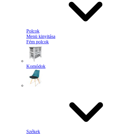
Polcok
Menü kinyitása
Fém polcok
Komódok
Székek