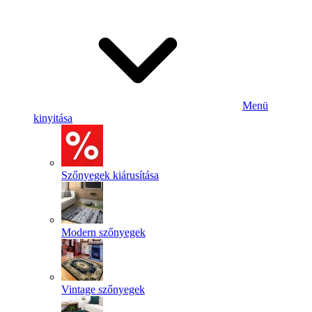
Menü
kinyitása
Szőnyegek kiárusítása
Modern szőnyegek
Vintage szőnyegek