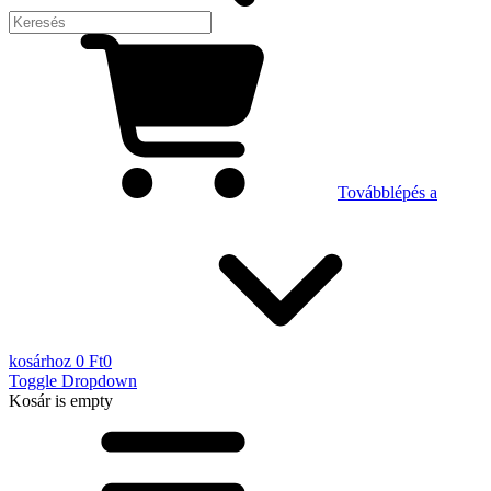
Továbblépés a
kosárhoz
0 Ft
0
Toggle Dropdown
Kosár
is empty