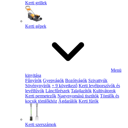
Kerti grillek
Kerti gépek
Menü
kinyitása
Fűnyírók
Gyepvágók
Bozótvágók
Szivattyúk
Sövénynyírók
+ 9 következő
Kerti levélporszívók és
levélfúvók
Láncfűrészek
Talajlazítók
Kultivátorok
Kerti permetezők
Nagynyomású tisztítók
Tömlők és
kocsik tömlőkhöz
Ágdarálók
Kerti fúrók
Kerti szerszámok