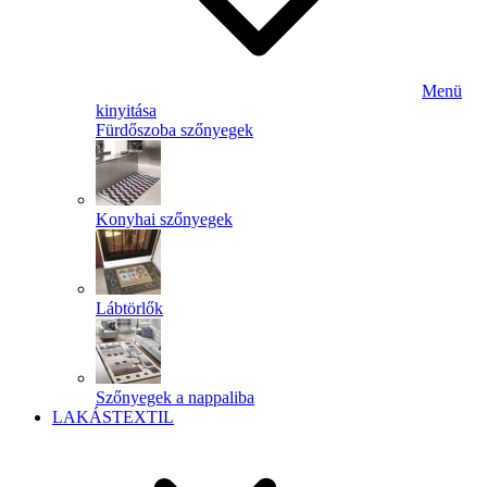
Menü
kinyitása
Fürdőszoba szőnyegek
Konyhai szőnyegek
Lábtörlők
Szőnyegek a nappaliba
LAKÁSTEXTIL