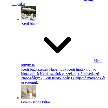
kinyitása
Kerti bútor
Menü
kinyitása
Kerti bútorszettek
Napernyők
Kerti hinták
Függő
hintaszékek
Kerti asztalok és székek
+ 3 következő
Napozóágyak
Kerti tároló ládák
Felfújható matracok és
úszógumik
Gyerekszoba bútor