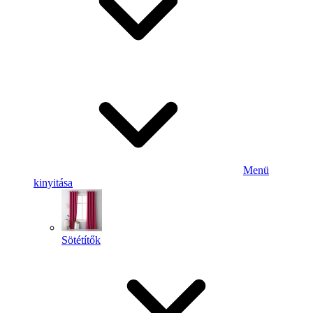
Menü
kinyitása
Sötétítők