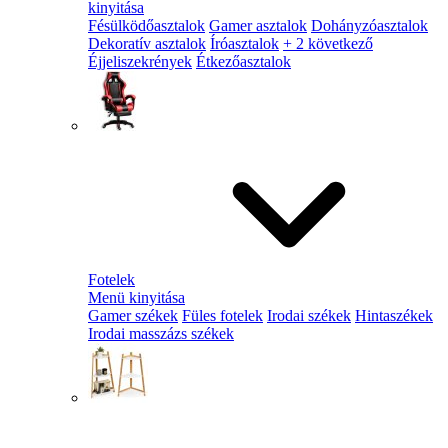
kinyitása
Fésülködőasztalok
Gamer asztalok
Dohányzóasztalok
Dekoratív asztalok
Íróasztalok
+ 2 következő
Éjjeliszekrények
Étkezőasztalok
Fotelek
Menü kinyitása
Gamer székek
Füles fotelek
Irodai székek
Hintaszékek
Irodai masszázs székek