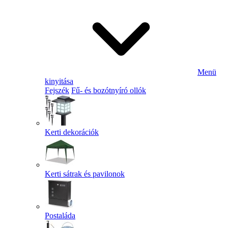
Menü
kinyitása
Fejszék
Fű- és bozótnyíró ollók
Kerti dekorációk
Kerti sátrak és pavilonok
Postaláda