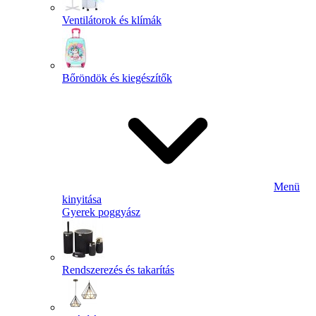
Ventilátorok és klímák
Bőröndök és kiegészítők
Menü
kinyitása
Gyerek poggyász
Rendszerezés és takarítás