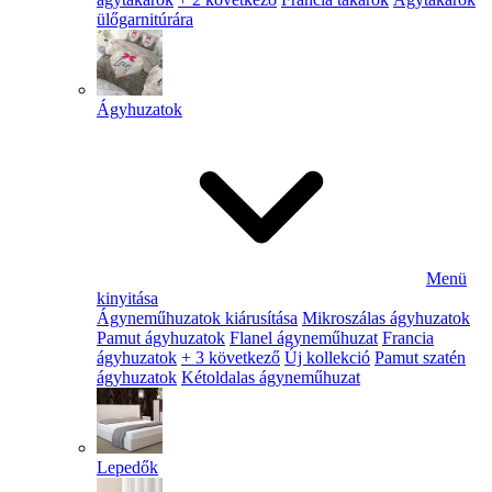
ülőgarnitúrára
Ágyhuzatok
Menü
kinyitása
Ágyneműhuzatok kiárusítása
Mikroszálas ágyhuzatok
Pamut ágyhuzatok
Flanel ágyneműhuzat
Francia
ágyhuzatok
+ 3 következő
Új kollekció
Pamut szatén
ágyhuzatok
Kétoldalas ágyneműhuzat
Lepedők