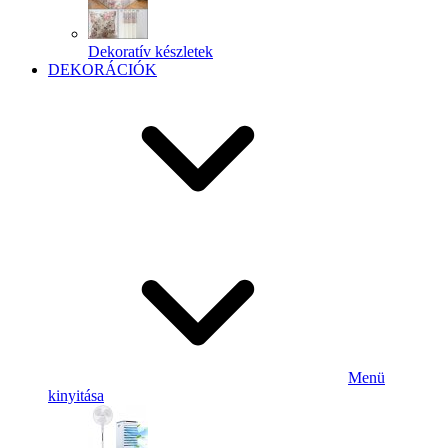
Dekoratív készletek
DEKORÁCIÓK
Menü
kinyitása