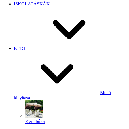
ISKOLATÁSKÁK
KERT
Menü
kinyitása
Kerti bútor