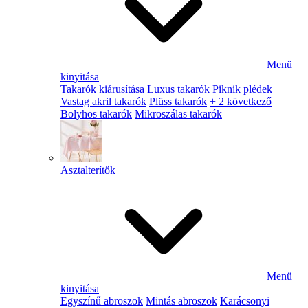
Menü
kinyitása
Takarók kiárusítása
Luxus takarók
Piknik plédek
Vastag akril takarók
Plüss takarók
+ 2 következő
Bolyhos takarók
Mikroszálas takarók
Asztalterítők
Menü
kinyitása
Egyszínű abroszok
Mintás abroszok
Karácsonyi