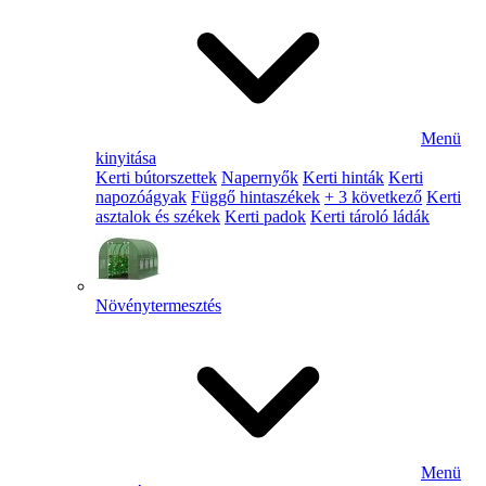
Menü
kinyitása
Kerti bútorszettek
Napernyők
Kerti hinták
Kerti
napozóágyak
Függő hintaszékek
+ 3 következő
Kerti
asztalok és székek
Kerti padok
Kerti tároló ládák
Növénytermesztés
Menü