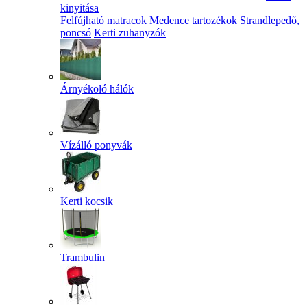
kinyitása
Felfújható matracok
Medence tartozékok
Strandlepedő,
poncsó
Kerti zuhanyzók
Árnyékoló hálók
Vízálló ponyvák
Kerti kocsik
Trambulin