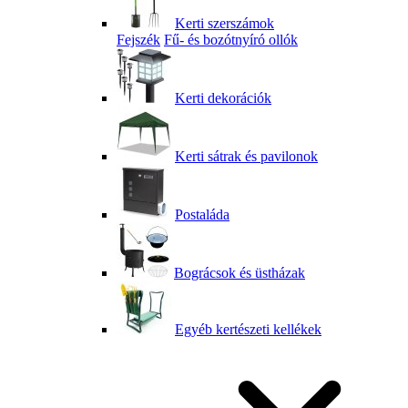
Kerti szerszámok
Fejszék
Fű- és bozótnyíró ollók
Kerti dekorációk
Kerti sátrak és pavilonok
Postaláda
Bográcsok és üstházak
Egyéb kertészeti kellékek