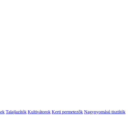
zek
Talajlazítók
Kultivátorok
Kerti permetezők
Nagynyomású tisztítók