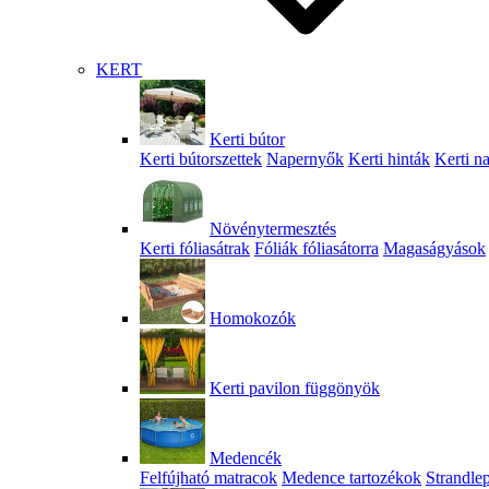
KERT
Kerti bútor
Kerti bútorszettek
Napernyők
Kerti hinták
Kerti n
Növénytermesztés
Kerti fóliasátrak
Fóliák fóliasátorra
Magaságyások
Homokozók
Kerti pavilon függönyök
Medencék
Felfújható matracok
Medence tartozékok
Strandle