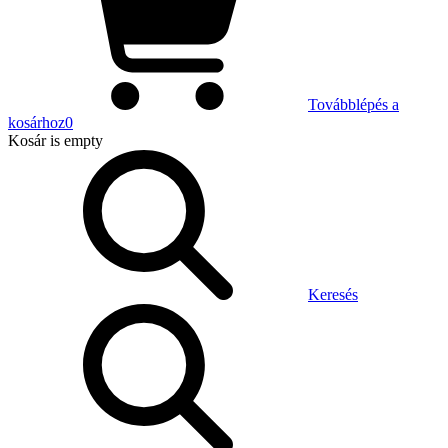
Továbblépés a
kosárhoz
0
Kosár
is empty
Keresés