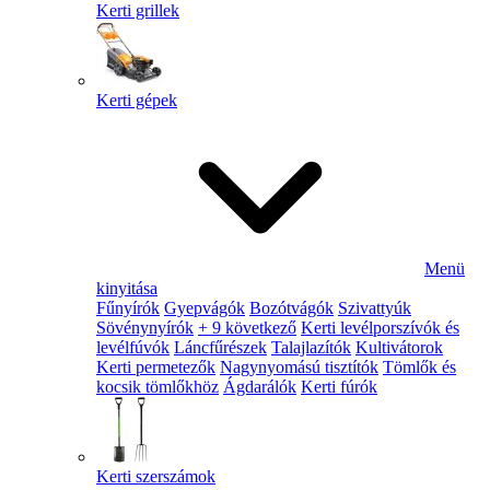
Kerti grillek
Kerti gépek
Menü
kinyitása
Fűnyírók
Gyepvágók
Bozótvágók
Szivattyúk
Sövénynyírók
+ 9 következő
Kerti levélporszívók és
levélfúvók
Láncfűrészek
Talajlazítók
Kultivátorok
Kerti permetezők
Nagynyomású tisztítók
Tömlők és
kocsik tömlőkhöz
Ágdarálók
Kerti fúrók
Kerti szerszámok