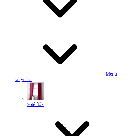
Menü
kinyitása
Sötétítők