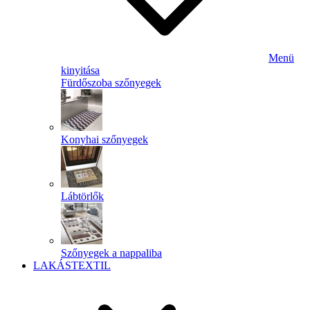
Menü
kinyitása
Fürdőszoba szőnyegek
Konyhai szőnyegek
Lábtörlők
Szőnyegek a nappaliba
LAKÁSTEXTIL