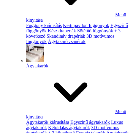
Menü
kinyitása
Függöny kiárusítás
Kerti pavilon függönyök
Egyszínű
függönyök
Kész drapériák
Sötétítő függönyök
+ 3
következő
Skandináv drapériák
3D motívumos
függönyök
Ágytakaró zsanérok
Ágytakarók
Menü
kinyitása
Ágytakarók kiárusítása
Egyszínű ágytakarók
Luxus
ágytakarók
Kétoldalas ágytakarók
3D motívumos
ágytakarók
+ 2 következő
Francia takarók
Ágytakarók