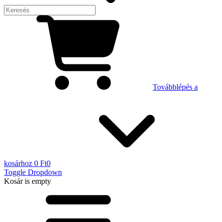
Továbblépés a
kosárhoz
0 Ft
0
Toggle Dropdown
Kosár
is empty