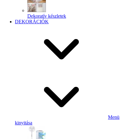
Dekoratív készletek
DEKORÁCIÓK
Menü
kinyitása