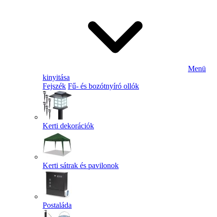
Menü
kinyitása
Fejszék
Fű- és bozótnyíró ollók
Kerti dekorációk
Kerti sátrak és pavilonok
Postaláda