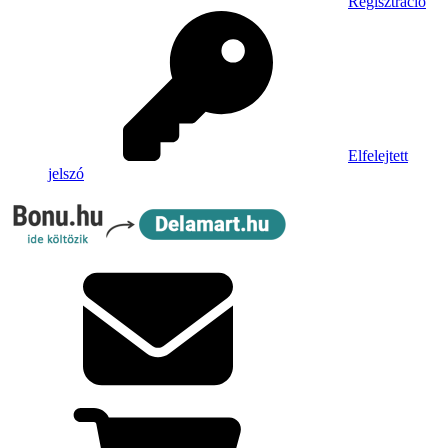
Regisztráció
Elfelejtett
jelszó