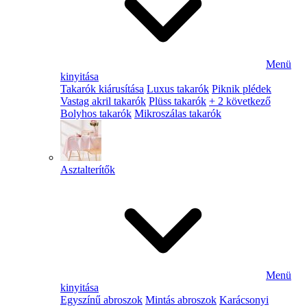
Menü
kinyitása
Takarók kiárusítása
Luxus takarók
Piknik plédek
Vastag akril takarók
Plüss takarók
+ 2 következő
Bolyhos takarók
Mikroszálas takarók
Asztalterítők
Menü
kinyitása
Egyszínű abroszok
Mintás abroszok
Karácsonyi