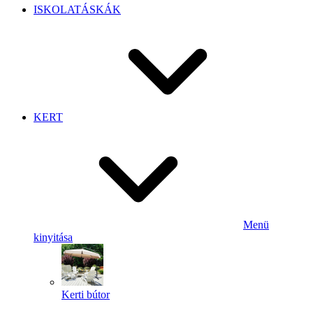
ISKOLATÁSKÁK
KERT
Menü
kinyitása
Kerti bútor