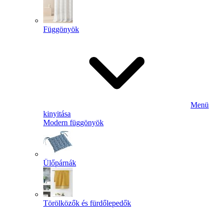
Függönyök
Menü
kinyitása
Modern függönyök
Ülőpárnák
Törölközők és fürdőlepedők