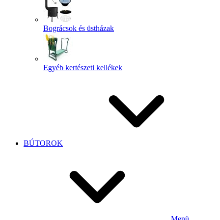
Bográcsok és üstházak
Egyéb kertészeti kellékek
BÚTOROK
Menü