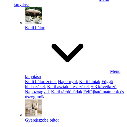
kinyitása
Kerti bútor
Menü
kinyitása
Kerti bútorszettek
Napernyők
Kerti hinták
Függő
hintaszékek
Kerti asztalok és székek
+ 3 következő
Napozóágyak
Kerti tároló ládák
Felfújható matracok és
úszógumik
Gyerekszoba bútor