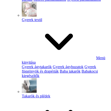
Gyerek textil
Menü
kinyitása
Gyerek ágytakarók
Gyerek ágyhuzatok
Gyerek
függönyök és drapériák
Baba takarók
Babakocsi
kiegészítők
Takarók és plédek