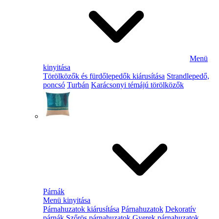
Menü
kinyitása
Törölközők és fürdőlepedők kiárusítása
Strandlepedő,
poncsó
Turbán
Karácsonyi témájú törölközők
Párnák
Menü kinyitása
Párnahuzatok kiárusítása
Párnahuzatok
Dekoratív
párnák
Szőrös párnahuzatok
Gyerek párnahuzatok