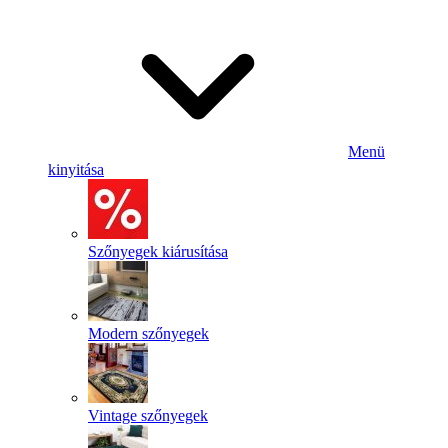
Menü
kinyitása
Szőnyegek kiárusítása
Modern szőnyegek
Vintage szőnyegek