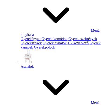
Menü
kinyitása
Gyerekágyak
Gyerek komódok
Gyerek szekrények
Gyerekszékek
Gyerek asztalok
+ 2 következő
Gyerek
kanapék
Gyerekpolcok
Asztalok
Menü