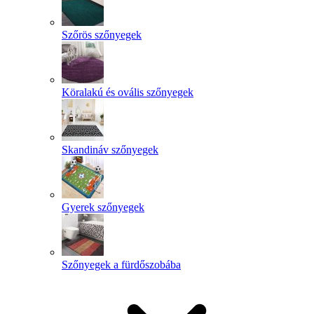
Szőrös szőnyegek
Köralakú és ovális szőnyegek
Skandináv szőnyegek
Gyerek szőnyegek
Szőnyegek a fürdőszobába