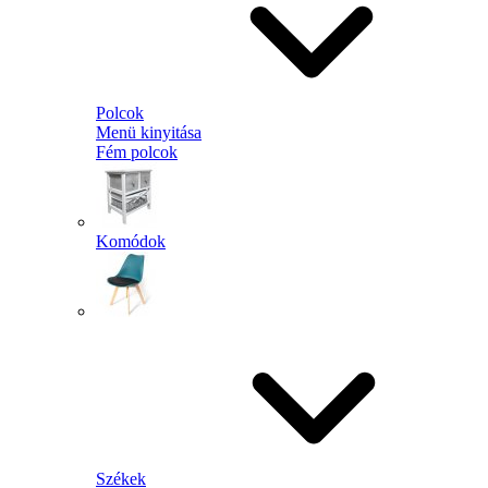
Polcok
Menü kinyitása
Fém polcok
Komódok
Székek