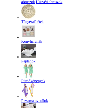
abroszok
Húsvéti abroszok
Tányéralátétek
Konyharuhák
Paplanok
Fürdőköpenyek
Pizsama overálok