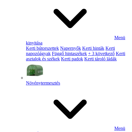
Menü
kinyitása
Kerti bútorszettek
Napernyők
Kerti hinták
Kerti
napozóágyak
Függő hintaszékek
+ 3 következő
Kerti
asztalok és székek
Kerti padok
Kerti tároló ládák
Növénytermesztés
Menü