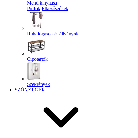
Menü kinyitása
Puffok
Étkezőszékek
Ruhafogasok és állványok
Cipőtartók
Szekrények
SZŐNYEGEK