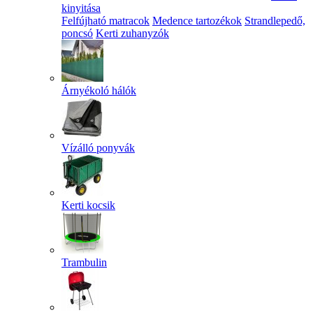
kinyitása
Felfújható matracok
Medence tartozékok
Strandlepedő,
poncsó
Kerti zuhanyzók
Árnyékoló hálók
Vízálló ponyvák
Kerti kocsik
Trambulin