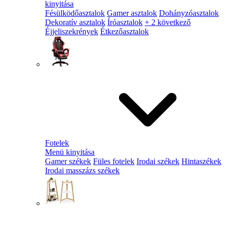
kinyitása
Fésülködőasztalok
Gamer asztalok
Dohányzóasztalok
Dekoratív asztalok
Íróasztalok
+ 2 következő
Éjjeliszekrények
Étkezőasztalok
Fotelek
Menü kinyitása
Gamer székek
Füles fotelek
Irodai székek
Hintaszékek
Irodai masszázs székek