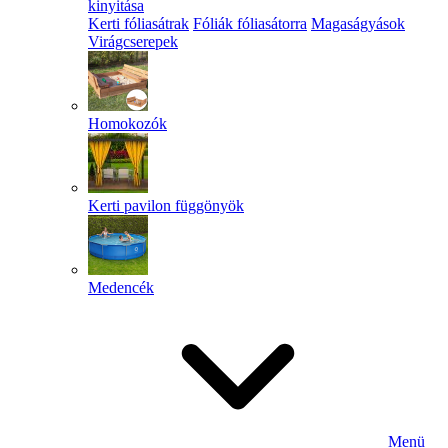
kinyitása
Kerti fóliasátrak
Fóliák fóliasátorra
Magaságyások
Virágcserepek
Homokozók
Kerti pavilon függönyök
Medencék
Menü