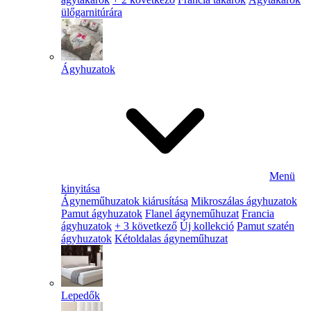
ülőgarnitúrára
Ágyhuzatok
Menü
kinyitása
Ágyneműhuzatok kiárusítása
Mikroszálas ágyhuzatok
Pamut ágyhuzatok
Flanel ágyneműhuzat
Francia
ágyhuzatok
+ 3 következő
Új kollekció
Pamut szatén
ágyhuzatok
Kétoldalas ágyneműhuzat
Lepedők