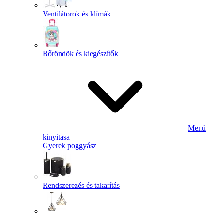
Ventilátorok és klímák
Bőröndök és kiegészítők
Menü
kinyitása
Gyerek poggyász
Rendszerezés és takarítás