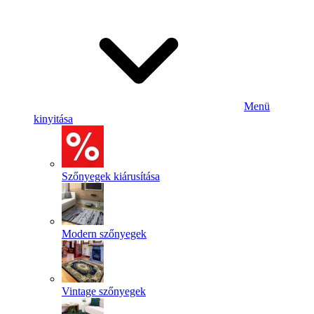
Menü
kinyitása
Szőnyegek kiárusítása
Modern szőnyegek
Vintage szőnyegek