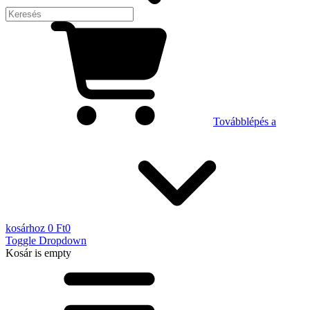
Továbblépés a
kosárhoz
0 Ft
0
Toggle Dropdown
Kosár
is empty