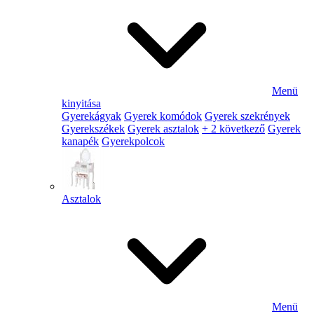
Menü
kinyitása
Gyerekágyak
Gyerek komódok
Gyerek szekrények
Gyerekszékek
Gyerek asztalok
+ 2 következő
Gyerek
kanapék
Gyerekpolcok
Asztalok
Menü