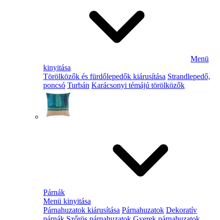
Menü
kinyitása
Törölközők és fürdőlepedők kiárusítása
Strandlepedő,
poncsó
Turbán
Karácsonyi témájú törölközők
Párnák
Menü kinyitása
Párnahuzatok kiárusítása
Párnahuzatok
Dekoratív
párnák
Szőrös párnahuzatok
Gyerek párnahuzatok