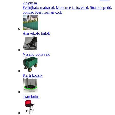
kinyitása
Felfújható matracok
Medence tartozékok
Strandlepedő,
poncsó
Kerti zuhanyzók
Árnyékoló hálók
Vízálló ponyvák
Kerti kocsik
Trambulin