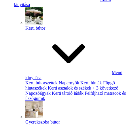
kinyitása
Kerti bútor
Menü
kinyitása
Kerti bútorszettek
Napernyők
Kerti hinták
Függő
hintaszékek
Kerti asztalok és székek
+ 3 következő
Napozóágyak
Kerti tároló ládák
Felfújható matracok és
úszógumik
Gyerekszoba bútor