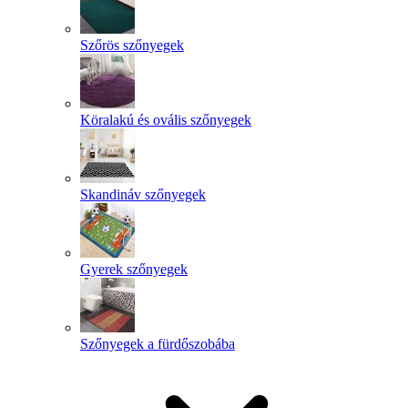
Szőrös szőnyegek
Köralakú és ovális szőnyegek
Skandináv szőnyegek
Gyerek szőnyegek
Szőnyegek a fürdőszobába