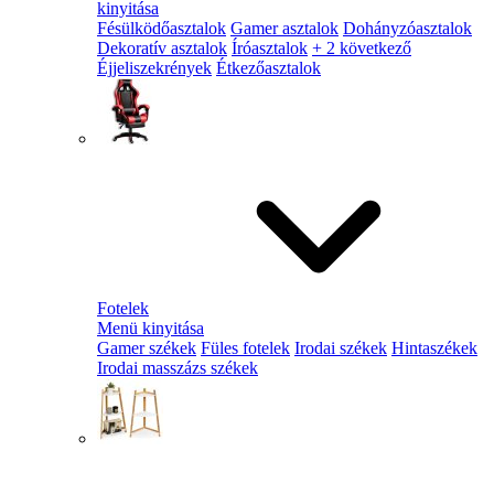
kinyitása
Fésülködőasztalok
Gamer asztalok
Dohányzóasztalok
Dekoratív asztalok
Íróasztalok
+ 2 következő
Éjjeliszekrények
Étkezőasztalok
Fotelek
Menü kinyitása
Gamer székek
Füles fotelek
Irodai székek
Hintaszékek
Irodai masszázs székek