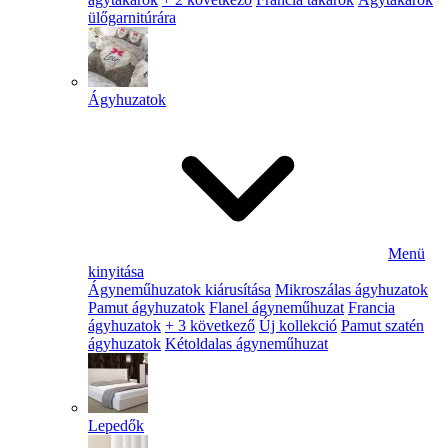
ülőgarnitúrára
Ágyhuzatok
Menü
kinyitása
Ágyneműhuzatok kiárusítása
Mikroszálas ágyhuzatok
Pamut ágyhuzatok
Flanel ágyneműhuzat
Francia
ágyhuzatok
+ 3 következő
Új kollekció
Pamut szatén
ágyhuzatok
Kétoldalas ágyneműhuzat
Lepedők