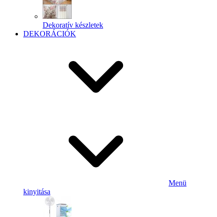
Dekoratív készletek
DEKORÁCIÓK
Menü
kinyitása