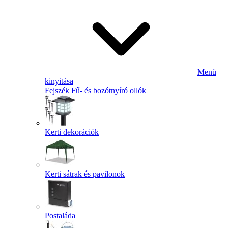
Menü
kinyitása
Fejszék
Fű- és bozótnyíró ollók
Kerti dekorációk
Kerti sátrak és pavilonok
Postaláda