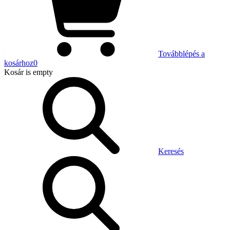
Továbblépés a
kosárhoz
0
Kosár
is empty
Keresés