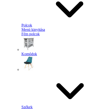
Polcok
Menü kinyitása
Fém polcok
Komódok
Székek