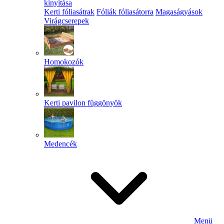
kinyitása
Kerti fóliasátrak
Fóliák fóliasátorra
Magaságyások
Virágcserepek
Homokozók
Kerti pavilon függönyök
Medencék
Menü