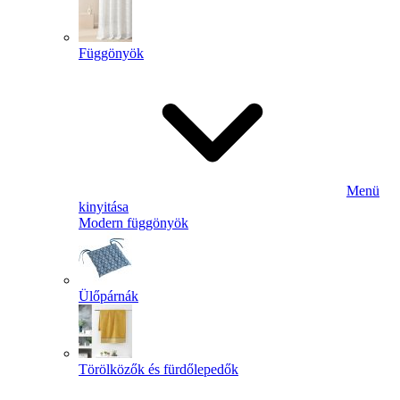
Függönyök
Menü
kinyitása
Modern függönyök
Ülőpárnák
Törölközők és fürdőlepedők