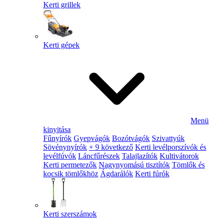
Kerti grillek
Kerti gépek
Menü
kinyitása
Fűnyírók
Gyepvágók
Bozótvágók
Szivattyúk
Sövénynyírók
+ 9 következő
Kerti levélporszívók és
levélfúvók
Láncfűrészek
Talajlazítók
Kultivátorok
Kerti permetezők
Nagynyomású tisztítók
Tömlők és
kocsik tömlőkhöz
Ágdarálók
Kerti fúrók
Kerti szerszámok