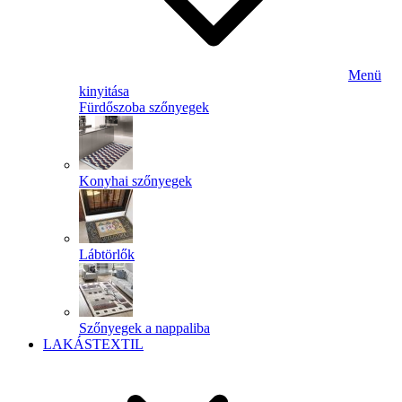
Menü
kinyitása
Fürdőszoba szőnyegek
Konyhai szőnyegek
Lábtörlők
Szőnyegek a nappaliba
LAKÁSTEXTIL