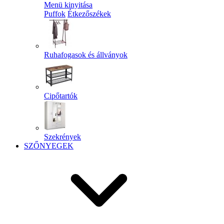
Menü kinyitása
Puffok
Étkezőszékek
Ruhafogasok és állványok
Cipőtartók
Szekrények
SZŐNYEGEK