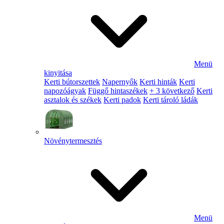
Menü
kinyitása
Kerti bútorszettek
Napernyők
Kerti hinták
Kerti
napozóágyak
Függő hintaszékek
+ 3 következő
Kerti
asztalok és székek
Kerti padok
Kerti tároló ládák
Növénytermesztés
Menü