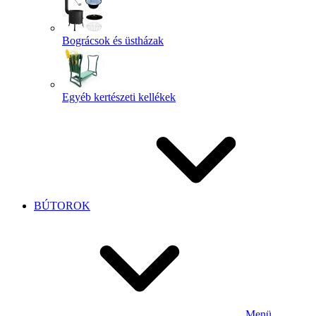
Bográcsok és üstházak
Egyéb kertészeti kellékek
BÚTOROK
Menü