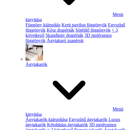
Menü
kinyitása
Függöny kiárusítás
Kerti pavilon függönyök
Egyszínű
függönyök
Kész drapériák
Sötétítő függönyök
+ 3
következő
Skandináv drapériák
3D motívumos
függönyök
Ágytakaró zsanérok
Ágytakarók
Menü
kinyitása
Ágytakarók kiárusítása
Egyszínű ágytakarók
Luxus
ágytakarók
Kétoldalas ágytakarók
3D motívumos
ágytakarók
+ 2 következő
Francia takarók
Ágytakarók