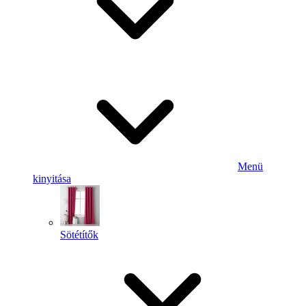
Menü
kinyitása
Sötétítők