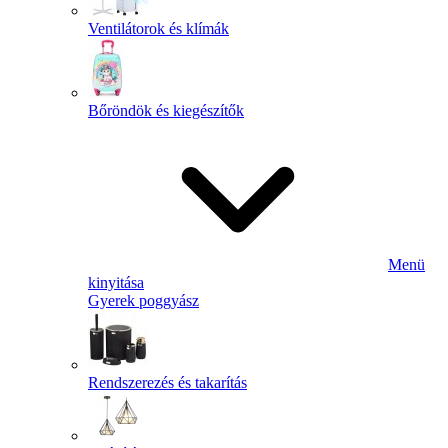
Ventilátorok és klímák
Bőröndök és kiegészítők
Menü
kinyitása
Gyerek poggyász
Rendszerezés és takarítás