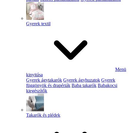
Gyerek textil
Menü
kinyitása
Gyerek ágytakarók
Gyerek ágyhuzatok
Gyerek
függönyök és drapériák
Baba takarók
Babakocsi
kiegészítők
Takarók és plédek