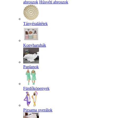
abroszok
Húsvéti abroszok
Tányéralátétek
Konyharuhák
Paplanok
Fürdőköpenyek
Pizsama overálok