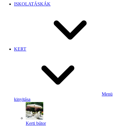
ISKOLATÁSKÁK
KERT
Menü
kinyitása
Kerti bútor