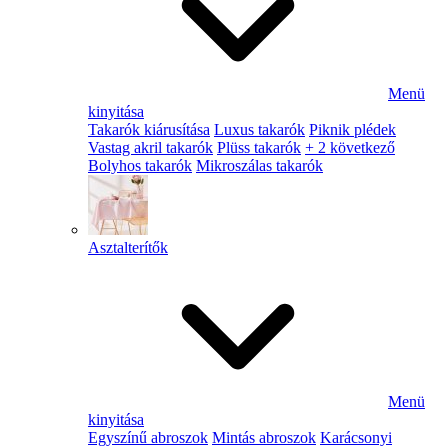
Menü
kinyitása
Takarók kiárusítása
Luxus takarók
Piknik plédek
Vastag akril takarók
Plüss takarók
+ 2 következő
Bolyhos takarók
Mikroszálas takarók
Asztalterítők
Menü
kinyitása
Egyszínű abroszok
Mintás abroszok
Karácsonyi