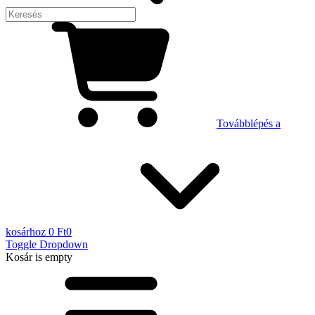
Továbblépés a
kosárhoz
0 Ft
0
Toggle Dropdown
Kosár
is empty