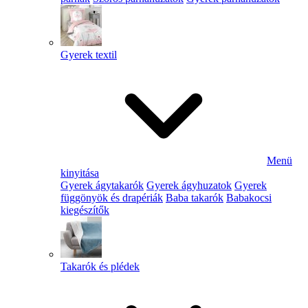
Gyerek textil
Menü
kinyitása
Gyerek ágytakarók
Gyerek ágyhuzatok
Gyerek
függönyök és drapériák
Baba takarók
Babakocsi
kiegészítők
Takarók és plédek