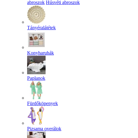
abroszok
Húsvéti abroszok
Tányéralátétek
Konyharuhák
Paplanok
Fürdőköpenyek
Pizsama overálok