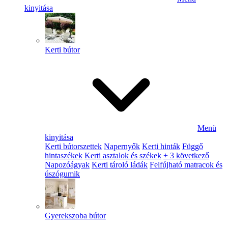
kinyitása
Kerti bútor
Menü
kinyitása
Kerti bútorszettek
Napernyők
Kerti hinták
Függő
hintaszékek
Kerti asztalok és székek
+ 3 következő
Napozóágyak
Kerti tároló ládák
Felfújható matracok és
úszógumik
Gyerekszoba bútor