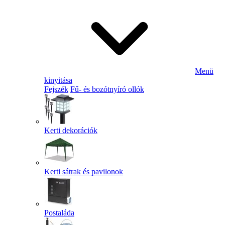
Menü
kinyitása
Fejszék
Fű- és bozótnyíró ollók
Kerti dekorációk
Kerti sátrak és pavilonok
Postaláda