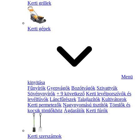
Kerti grillek
Kerti gépek
Menü
kinyitása
Fűnyírók
Gyepvágók
Bozótvágók
Szivattyúk
Sövénynyírók
+ 9 következő
Kerti levélporszívók és
levélfúvók
Láncfűrészek
Talajlazítók
Kultivátorok
Kerti permetezők
Nagynyomású tisztítók
Tömlők és
kocsik tömlőkhöz
Ágdarálók
Kerti fúrók
Kerti szerszámok