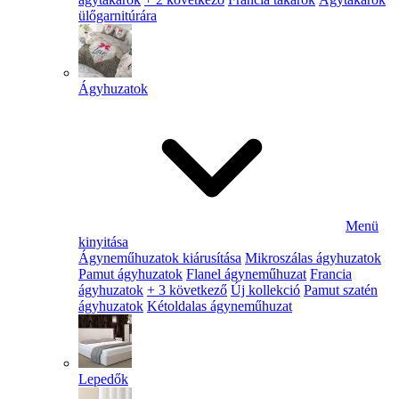
ülőgarnitúrára
Ágyhuzatok
Menü
kinyitása
Ágyneműhuzatok kiárusítása
Mikroszálas ágyhuzatok
Pamut ágyhuzatok
Flanel ágyneműhuzat
Francia
ágyhuzatok
+ 3 következő
Új kollekció
Pamut szatén
ágyhuzatok
Kétoldalas ágyneműhuzat
Lepedők