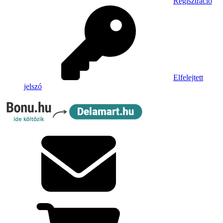
Regisztráció
Elfelejtett
jelszó