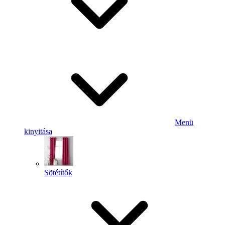
Menü
kinyitása
Sötétítők