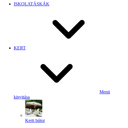
ISKOLATÁSKÁK
KERT
Menü
kinyitása
Kerti bútor