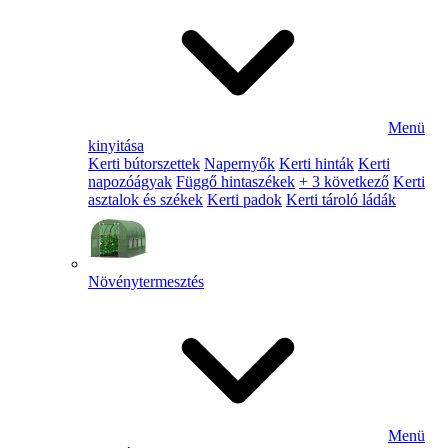
Menü
kinyitása
Kerti bútorszettek
Napernyők
Kerti hinták
Kerti
napozóágyak
Függő hintaszékek
+ 3 következő
Kerti
asztalok és székek
Kerti padok
Kerti tároló ládák
Növénytermesztés
Menü