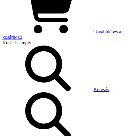
Továbblépés a
kosárhoz
0
Kosár
is empty
Keresés