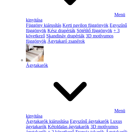
Menü
kinyitása
Függöny kiárusítás
Kerti pavilon függönyök
Egyszínű
függönyök
Kész drapériák
Sötétítő függönyök
+ 3
következő
Skandináv drapériák
3D motívumos
függönyök
Ágytakaró zsanérok
Ágytakarók
Menü
kinyitása
Ágytakarók kiárusítása
Egyszínű ágytakarók
Luxus
ágytakarók
Kétoldalas ágytakarók
3D motívumos
ágytakarók
+ 2 következő
Francia takarók
Ágytakarók