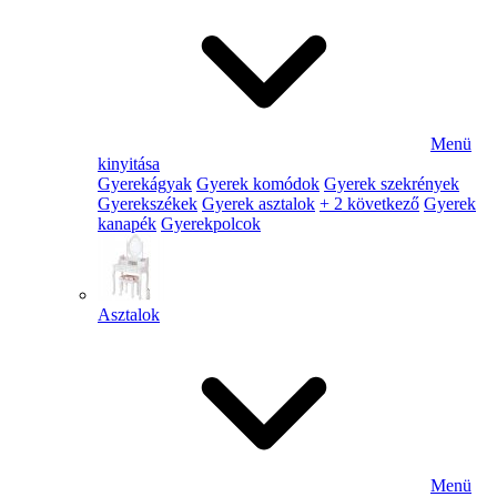
Menü
kinyitása
Gyerekágyak
Gyerek komódok
Gyerek szekrények
Gyerekszékek
Gyerek asztalok
+ 2 következő
Gyerek
kanapék
Gyerekpolcok
Asztalok
Menü