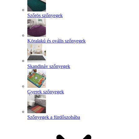
Szőrös szőnyegek
Köralakú és ovális szőnyegek
Skandináv szőnyegek
Gyerek szőnyegek
Szőnyegek a fürdőszobába