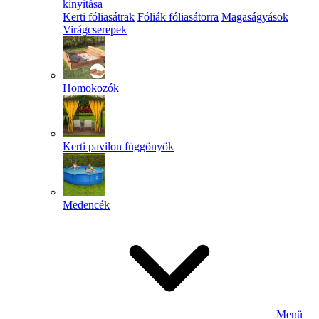
kinyitása
Kerti fóliasátrak
Fóliák fóliasátorra
Magaságyások
Virágcserepek
Homokozók
Kerti pavilon függönyök
Medencék
Menü