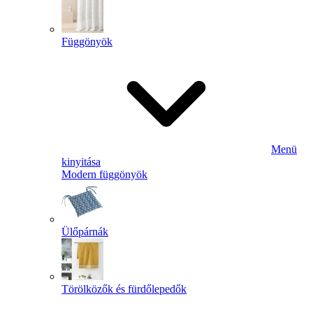
Függönyök
Menü
kinyitása
Modern függönyök
Ülőpárnák
Törölközők és fürdőlepedők