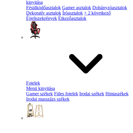
kinyitása
Fésülködőasztalok
Gamer asztalok
Dohányzóasztalok
Dekoratív asztalok
Íróasztalok
+ 2 következő
Éjjeliszekrények
Étkezőasztalok
Fotelek
Menü kinyitása
Gamer székek
Füles fotelek
Irodai székek
Hintaszékek
Irodai masszázs székek