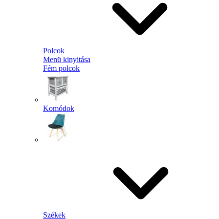
Polcok
Menü kinyitása
Fém polcok
Komódok
Székek