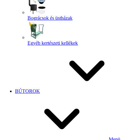
Bográcsok és üstházak
Egyéb kertészeti kellékek
BÚTOROK
Menü