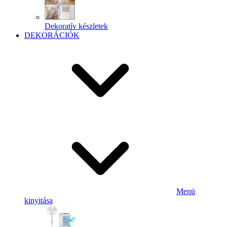
Dekoratív készletek
DEKORÁCIÓK
Menü
kinyitása