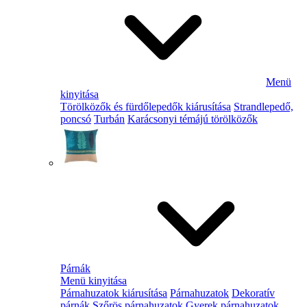
Menü
kinyitása
Törölközők és fürdőlepedők kiárusítása
Strandlepedő,
poncsó
Turbán
Karácsonyi témájú törölközők
Párnák
Menü kinyitása
Párnahuzatok kiárusítása
Párnahuzatok
Dekoratív
párnák
Szőrös párnahuzatok
Gyerek párnahuzatok