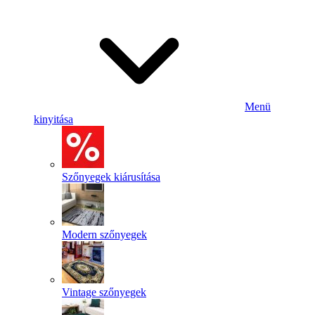
Menü
kinyitása
Szőnyegek kiárusítása
Modern szőnyegek
Vintage szőnyegek