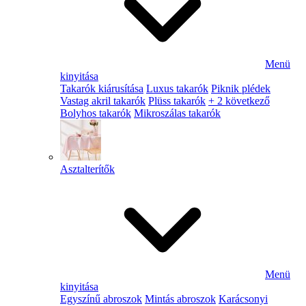
Menü
kinyitása
Takarók kiárusítása
Luxus takarók
Piknik plédek
Vastag akril takarók
Plüss takarók
+ 2 következő
Bolyhos takarók
Mikroszálas takarók
Asztalterítők
Menü
kinyitása
Egyszínű abroszok
Mintás abroszok
Karácsonyi