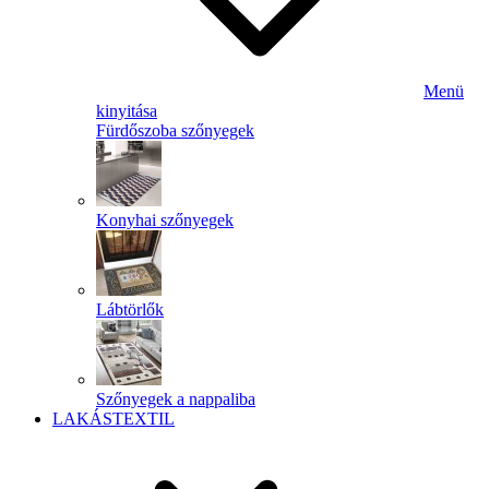
Menü
kinyitása
Fürdőszoba szőnyegek
Konyhai szőnyegek
Lábtörlők
Szőnyegek a nappaliba
LAKÁSTEXTIL