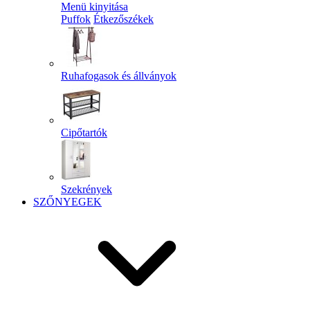
Menü kinyitása
Puffok
Étkezőszékek
Ruhafogasok és állványok
Cipőtartók
Szekrények
SZŐNYEGEK