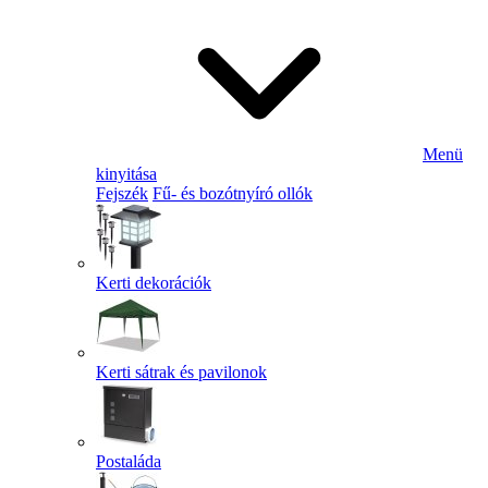
Menü
kinyitása
Fejszék
Fű- és bozótnyíró ollók
Kerti dekorációk
Kerti sátrak és pavilonok
Postaláda