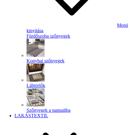
Menü
kinyitása
Fürdőszoba szőnyegek
Konyhai szőnyegek
Lábtörlők
Szőnyegek a nappaliba
LAKÁSTEXTIL