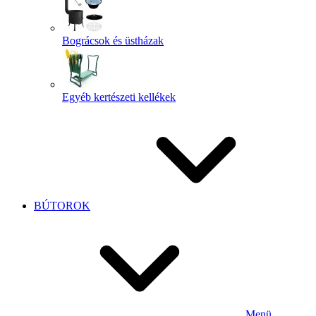
Bográcsok és üstházak
Egyéb kertészeti kellékek
BÚTOROK
Menü