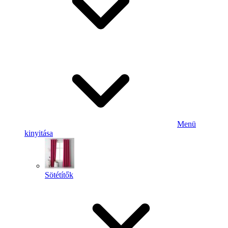
Menü
kinyitása
Sötétítők