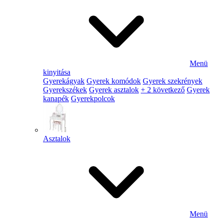
Menü
kinyitása
Gyerekágyak
Gyerek komódok
Gyerek szekrények
Gyerekszékek
Gyerek asztalok
+ 2 következő
Gyerek
kanapék
Gyerekpolcok
Asztalok
Menü