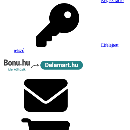
Regisztráció
Elfelejtett
jelszó