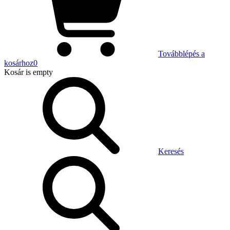
Továbblépés a
kosárhoz
0
Kosár
is empty
Keresés