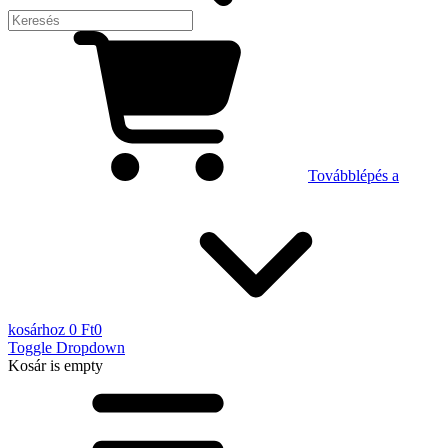
Továbblépés a
kosárhoz
0 Ft
0
Toggle Dropdown
Kosár
is empty