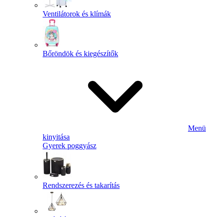
Ventilátorok és klímák
Bőröndök és kiegészítők
Menü
kinyitása
Gyerek poggyász
Rendszerezés és takarítás