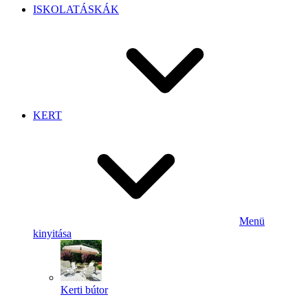
ISKOLATÁSKÁK
KERT
Menü
kinyitása
Kerti bútor