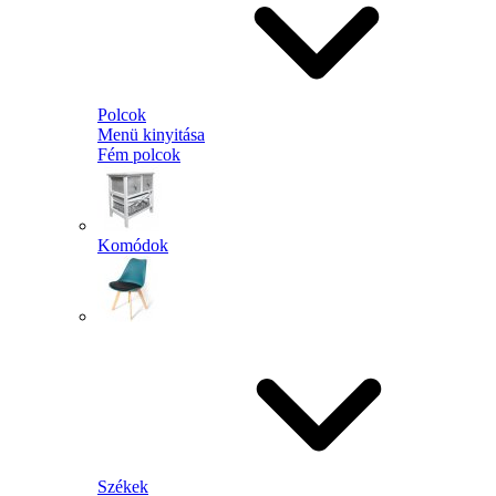
Polcok
Menü kinyitása
Fém polcok
Komódok
Székek