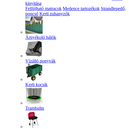
kinyitása
Felfújható matracok
Medence tartozékok
Strandlepedő,
poncsó
Kerti zuhanyzók
Árnyékoló hálók
Vízálló ponyvák
Kerti kocsik
Trambulin