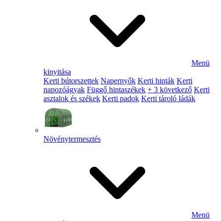
Menü
kinyitása
Kerti bútorszettek
Napernyők
Kerti hinták
Kerti
napozóágyak
Függő hintaszékek
+ 3 következő
Kerti
asztalok és székek
Kerti padok
Kerti tároló ládák
Növénytermesztés
Menü