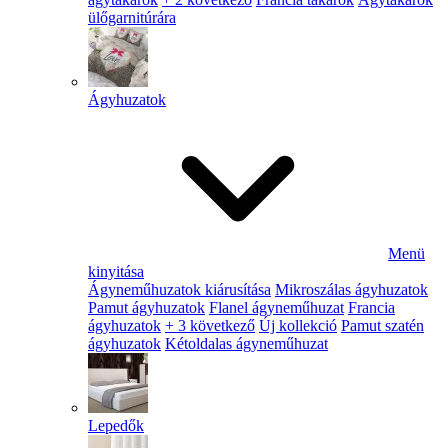
ülőgarnitúrára
Ágyhuzatok
Menü
kinyitása
Ágyneműhuzatok kiárusítása
Mikroszálas ágyhuzatok
Pamut ágyhuzatok
Flanel ágyneműhuzat
Francia
ágyhuzatok
+ 3 következő
Új kollekció
Pamut szatén
ágyhuzatok
Kétoldalas ágyneműhuzat
Lepedők