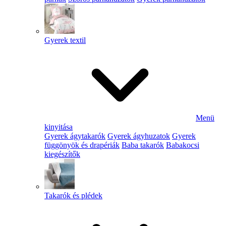
Gyerek textil
Menü
kinyitása
Gyerek ágytakarók
Gyerek ágyhuzatok
Gyerek
függönyök és drapériák
Baba takarók
Babakocsi
kiegészítők
Takarók és plédek