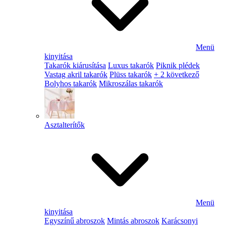
Menü
kinyitása
Takarók kiárusítása
Luxus takarók
Piknik plédek
Vastag akril takarók
Plüss takarók
+ 2 következő
Bolyhos takarók
Mikroszálas takarók
Asztalterítők
Menü
kinyitása
Egyszínű abroszok
Mintás abroszok
Karácsonyi