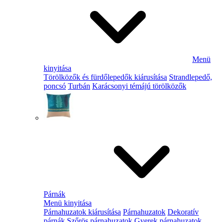
Menü
kinyitása
Törölközők és fürdőlepedők kiárusítása
Strandlepedő,
poncsó
Turbán
Karácsonyi témájú törölközők
Párnák
Menü kinyitása
Párnahuzatok kiárusítása
Párnahuzatok
Dekoratív
párnák
Szőrös párnahuzatok
Gyerek párnahuzatok