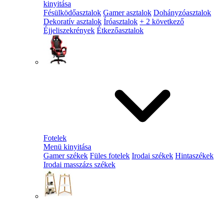
kinyitása
Fésülködőasztalok
Gamer asztalok
Dohányzóasztalok
Dekoratív asztalok
Íróasztalok
+ 2 következő
Éjjeliszekrények
Étkezőasztalok
Fotelek
Menü kinyitása
Gamer székek
Füles fotelek
Irodai székek
Hintaszékek
Irodai masszázs székek