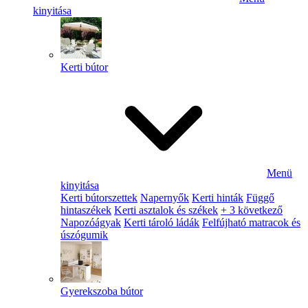
kinyitása
Kerti bútor
Menü
kinyitása
Kerti bútorszettek
Napernyők
Kerti hinták
Függő
hintaszékek
Kerti asztalok és székek
+ 3 következő
Napozóágyak
Kerti tároló ládák
Felfújható matracok és
úszógumik
Gyerekszoba bútor