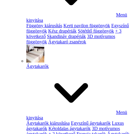
Menü
kinyitása
Függöny kiárusítás
Kerti pavilon függönyök
Egyszínű
függönyök
Kész drapériák
Sötétítő függönyök
+ 3
következő
Skandináv drapériák
3D motívumos
függönyök
Ágytakaró zsanérok
Ágytakarók
Menü
kinyitása
Ágytakarók kiárusítása
Egyszínű ágytakarók
Luxus
ágytakarók
Kétoldalas ágytakarók
3D motívumos
ágytakarók
+ 2 következő
Francia takarók
Ágytakarók