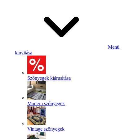
Menü
kinyitása
Szőnyegek kiárusítása
Modern szőnyegek
Vintage szőnyegek