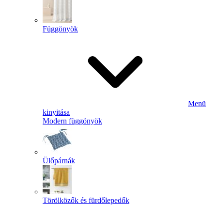
Függönyök
Menü
kinyitása
Modern függönyök
Ülőpárnák
Törölközők és fürdőlepedők