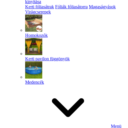
kinyitása
Kerti fóliasátrak
Fóliák fóliasátorra
Magaságyások
Virágcserepek
Homokozók
Kerti pavilon függönyök
Medencék
Menü