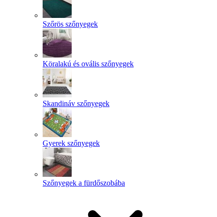
Szőrös szőnyegek
Köralakú és ovális szőnyegek
Skandináv szőnyegek
Gyerek szőnyegek
Szőnyegek a fürdőszobába