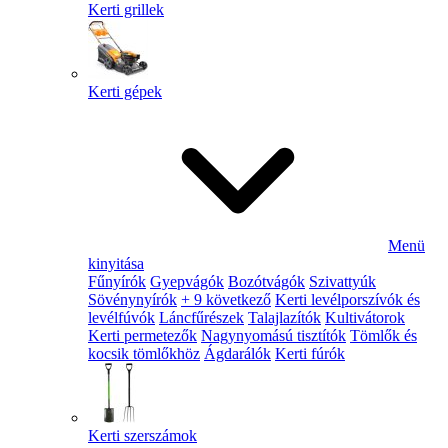
Kerti grillek
Kerti gépek
Menü
kinyitása
Fűnyírók
Gyepvágók
Bozótvágók
Szivattyúk
Sövénynyírók
+ 9 következő
Kerti levélporszívók és
levélfúvók
Láncfűrészek
Talajlazítók
Kultivátorok
Kerti permetezők
Nagynyomású tisztítók
Tömlők és
kocsik tömlőkhöz
Ágdarálók
Kerti fúrók
Kerti szerszámok