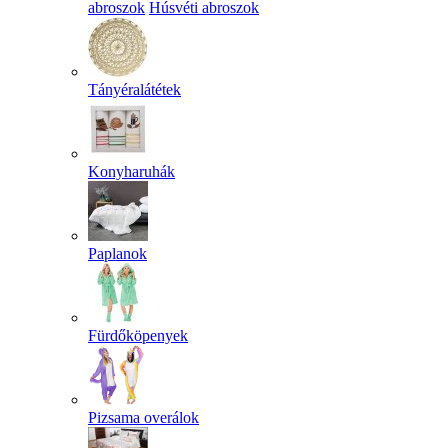
abroszok
Húsvéti abroszok
Tányéralátétek
Konyharuhák
Paplanok
Fürdőköpenyek
Pizsama overálok