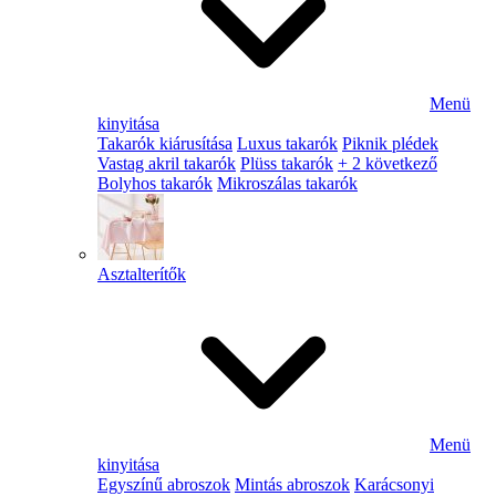
Menü
kinyitása
Takarók kiárusítása
Luxus takarók
Piknik plédek
Vastag akril takarók
Plüss takarók
+ 2 következő
Bolyhos takarók
Mikroszálas takarók
Asztalterítők
Menü
kinyitása
Egyszínű abroszok
Mintás abroszok
Karácsonyi