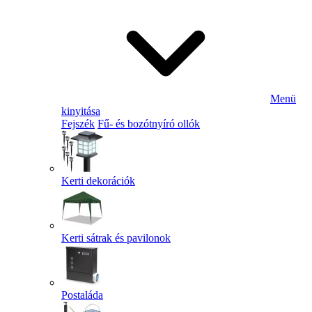
Menü
kinyitása
Fejszék
Fű- és bozótnyíró ollók
Kerti dekorációk
Kerti sátrak és pavilonok
Postaláda