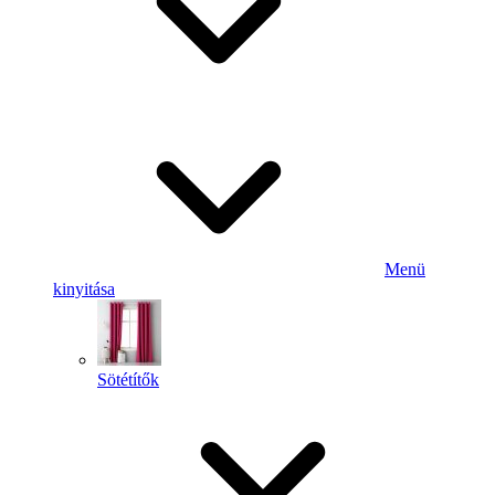
Menü
kinyitása
Sötétítők