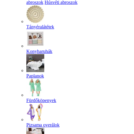
abroszok
Húsvéti abroszok
Tányéralátétek
Konyharuhák
Paplanok
Fürdőköpenyek
Pizsama overálok