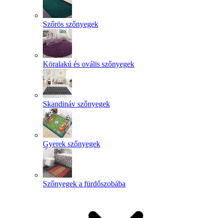
Szőrös szőnyegek
Köralakú és ovális szőnyegek
Skandináv szőnyegek
Gyerek szőnyegek
Szőnyegek a fürdőszobába