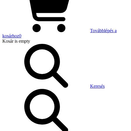
Továbblépés a
kosárhoz
0
Kosár
is empty
Keresés