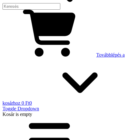
Továbblépés a
kosárhoz
0 Ft
0
Toggle Dropdown
Kosár
is empty