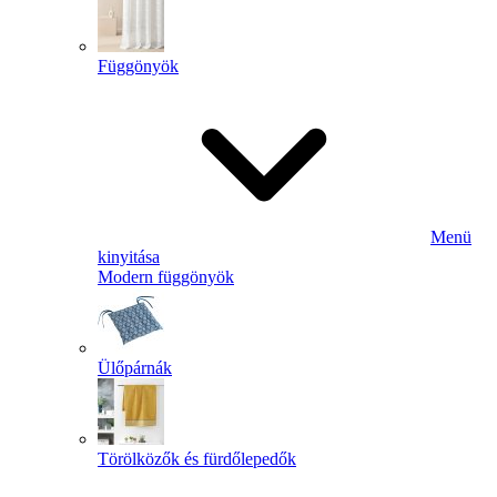
Függönyök
Menü
kinyitása
Modern függönyök
Ülőpárnák
Törölközők és fürdőlepedők