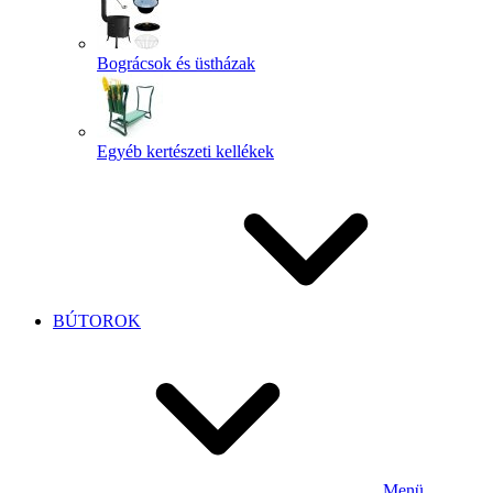
Bográcsok és üstházak
Egyéb kertészeti kellékek
BÚTOROK
Menü