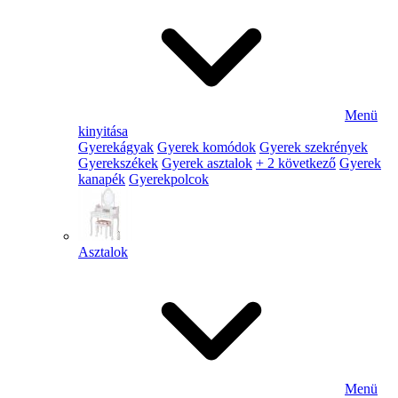
Menü
kinyitása
Gyerekágyak
Gyerek komódok
Gyerek szekrények
Gyerekszékek
Gyerek asztalok
+ 2 következő
Gyerek
kanapék
Gyerekpolcok
Asztalok
Menü