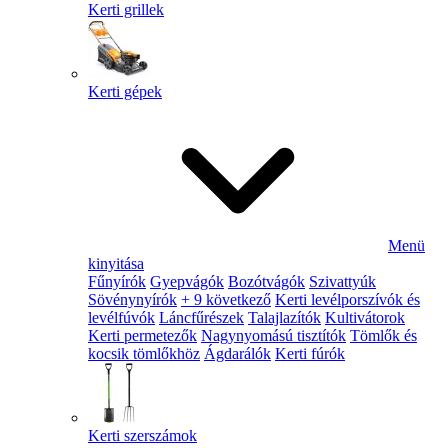
Kerti grillek
Kerti gépek
Menü
kinyitása
Fűnyírók
Gyepvágók
Bozótvágók
Szivattyúk
Sövénynyírók
+ 9 következő
Kerti levélporszívók és
levélfúvók
Láncfűrészek
Talajlazítók
Kultivátorok
Kerti permetezők
Nagynyomású tisztítók
Tömlők és
kocsik tömlőkhöz
Ágdarálók
Kerti fúrók
Kerti szerszámok