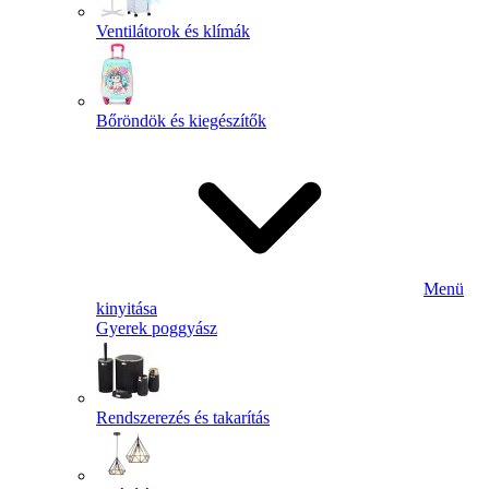
Ventilátorok és klímák
Bőröndök és kiegészítők
Menü
kinyitása
Gyerek poggyász
Rendszerezés és takarítás