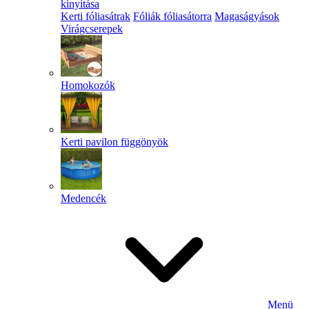
kinyitása
Kerti fóliasátrak
Fóliák fóliasátorra
Magaságyások
Virágcserepek
Homokozók
Kerti pavilon függönyök
Medencék
Menü