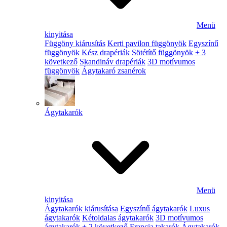
Menü
kinyitása
Függöny kiárusítás
Kerti pavilon függönyök
Egyszínű
függönyök
Kész drapériák
Sötétítő függönyök
+ 3
következő
Skandináv drapériák
3D motívumos
függönyök
Ágytakaró zsanérok
Ágytakarók
Menü
kinyitása
Ágytakarók kiárusítása
Egyszínű ágytakarók
Luxus
ágytakarók
Kétoldalas ágytakarók
3D motívumos
ágytakarók
+ 2 következő
Francia takarók
Ágytakarók