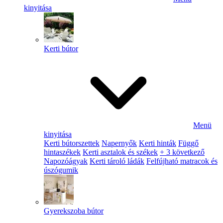
kinyitása
Kerti bútor
Menü
kinyitása
Kerti bútorszettek
Napernyők
Kerti hinták
Függő
hintaszékek
Kerti asztalok és székek
+ 3 következő
Napozóágyak
Kerti tároló ládák
Felfújható matracok és
úszógumik
Gyerekszoba bútor