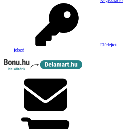
Regisztráció
Elfelejtett
jelszó