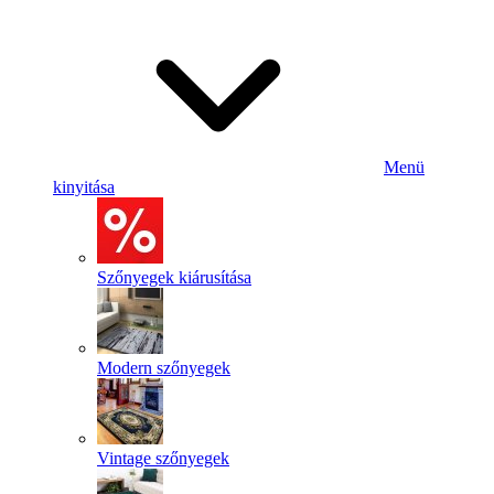
Menü
kinyitása
Szőnyegek kiárusítása
Modern szőnyegek
Vintage szőnyegek