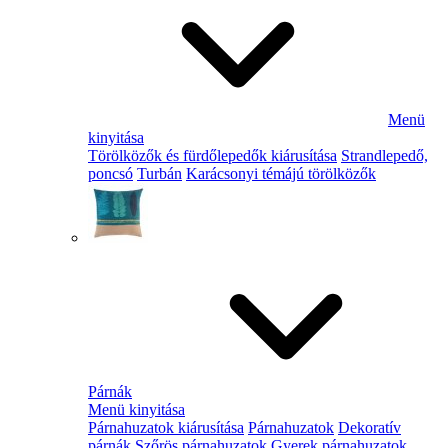
Menü
kinyitása
Törölközők és fürdőlepedők kiárusítása
Strandlepedő,
poncsó
Turbán
Karácsonyi témájú törölközők
Párnák
Menü kinyitása
Párnahuzatok kiárusítása
Párnahuzatok
Dekoratív
párnák
Szőrös párnahuzatok
Gyerek párnahuzatok