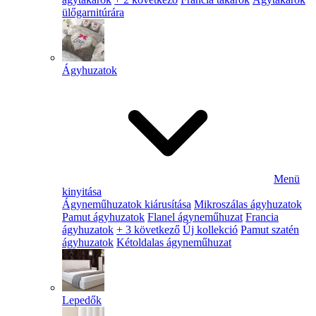
ülőgarnitúrára
Ágyhuzatok
Menü
kinyitása
Ágyneműhuzatok kiárusítása
Mikroszálas ágyhuzatok
Pamut ágyhuzatok
Flanel ágyneműhuzat
Francia
ágyhuzatok
+ 3 következő
Új kollekció
Pamut szatén
ágyhuzatok
Kétoldalas ágyneműhuzat
Lepedők