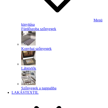
Menü
kinyitása
Fürdőszoba szőnyegek
Konyhai szőnyegek
Lábtörlők
Szőnyegek a nappaliba
LAKÁSTEXTIL