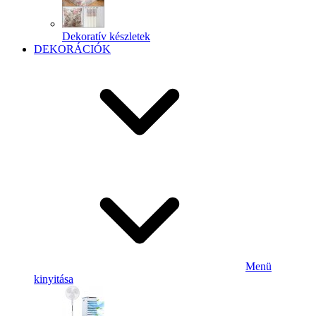
Dekoratív készletek
DEKORÁCIÓK
Menü
kinyitása