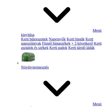
Menü
kinyitása
Kerti bútorszettek
Napernyők
Kerti hinták
Kerti
napozóágyak
Függő hintaszékek
+ 3 következő
Kerti
asztalok és székek
Kerti padok
Kerti tároló ládák
Növénytermesztés
Menü