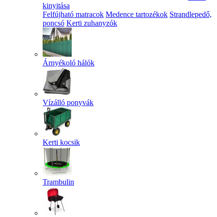
kinyitása
Felfújható matracok
Medence tartozékok
Strandlepedő,
poncsó
Kerti zuhanyzók
Árnyékoló hálók
Vízálló ponyvák
Kerti kocsik
Trambulin