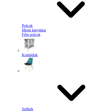
Polcok
Menü kinyitása
Fém polcok
Komódok
Székek