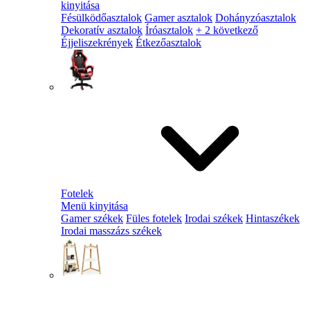
kinyitása
Fésülködőasztalok
Gamer asztalok
Dohányzóasztalok
Dekoratív asztalok
Íróasztalok
+ 2 következő
Éjjeliszekrények
Étkezőasztalok
Fotelek
Menü kinyitása
Gamer székek
Füles fotelek
Irodai székek
Hintaszékek
Irodai masszázs székek