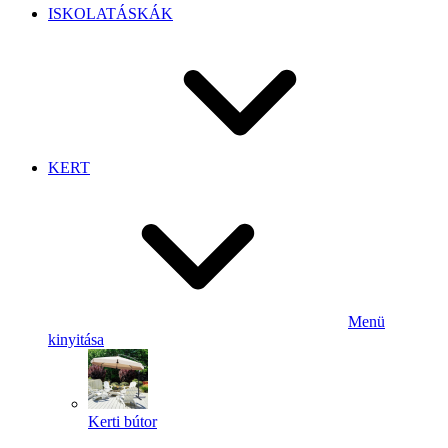
ISKOLATÁSKÁK
KERT
Menü
kinyitása
Kerti bútor