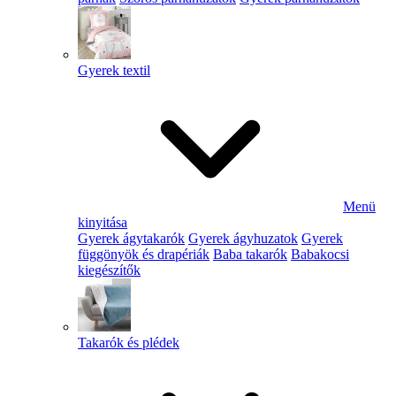
Gyerek textil
Menü
kinyitása
Gyerek ágytakarók
Gyerek ágyhuzatok
Gyerek
függönyök és drapériák
Baba takarók
Babakocsi
kiegészítők
Takarók és plédek