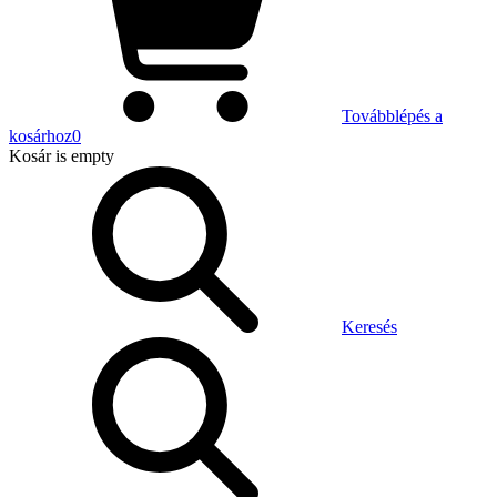
Továbblépés a
kosárhoz
0
Kosár
is empty
Keresés