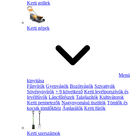
Kerti grillek
Kerti gépek
Menü
kinyitása
Fűnyírók
Gyepvágók
Bozótvágók
Szivattyúk
Sövénynyírók
+ 9 következő
Kerti levélporszívók és
levélfúvók
Láncfűrészek
Talajlazítók
Kultivátorok
Kerti permetezők
Nagynyomású tisztítók
Tömlők és
kocsik tömlőkhöz
Ágdarálók
Kerti fúrók
Kerti szerszámok