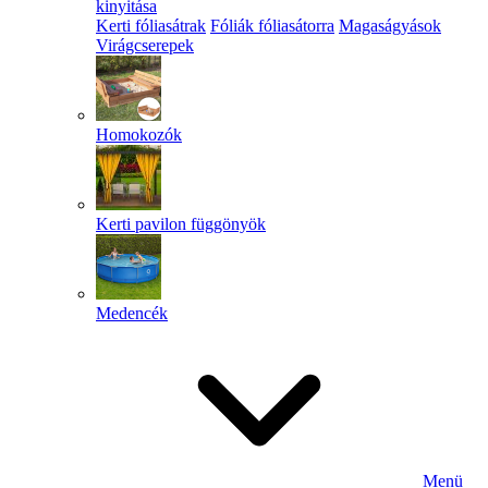
kinyitása
Kerti fóliasátrak
Fóliák fóliasátorra
Magaságyások
Virágcserepek
Homokozók
Kerti pavilon függönyök
Medencék
Menü