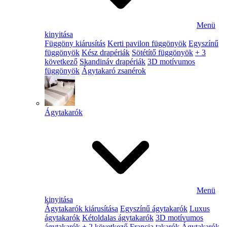
Menü
kinyitása
Függöny kiárusítás
Kerti pavilon függönyök
Egyszínű
függönyök
Kész drapériák
Sötétítő függönyök
+ 3
következő
Skandináv drapériák
3D motívumos
függönyök
Ágytakaró zsanérok
Ágytakarók
Menü
kinyitása
Ágytakarók kiárusítása
Egyszínű ágytakarók
Luxus
ágytakarók
Kétoldalas ágytakarók
3D motívumos
ágytakarók
+ 2 következő
Francia takarók
Ágytakarók