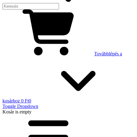
Továbblépés a
kosárhoz
0 Ft
0
Toggle Dropdown
Kosár
is empty