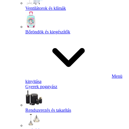
Ventilátorok és klímák
Bőröndök és kiegészítők
Menü
kinyitása
Gyerek poggyász
Rendszerezés és takarítás