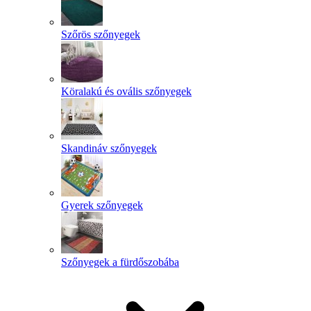
Szőrös szőnyegek
Köralakú és ovális szőnyegek
Skandináv szőnyegek
Gyerek szőnyegek
Szőnyegek a fürdőszobába