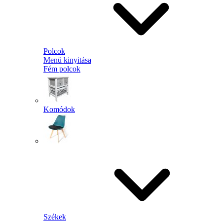
Polcok
Menü kinyitása
Fém polcok
Komódok
Székek