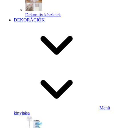
Dekoratív készletek
DEKORÁCIÓK
Menü
kinyitása