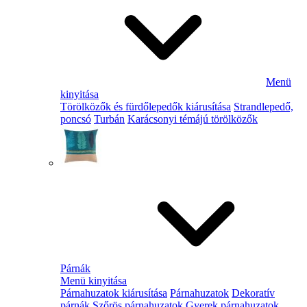
Menü
kinyitása
Törölközők és fürdőlepedők kiárusítása
Strandlepedő,
poncsó
Turbán
Karácsonyi témájú törölközők
Párnák
Menü kinyitása
Párnahuzatok kiárusítása
Párnahuzatok
Dekoratív
párnák
Szőrös párnahuzatok
Gyerek párnahuzatok