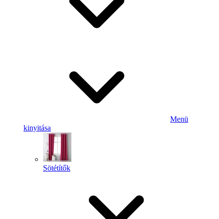
Menü
kinyitása
Sötétítők