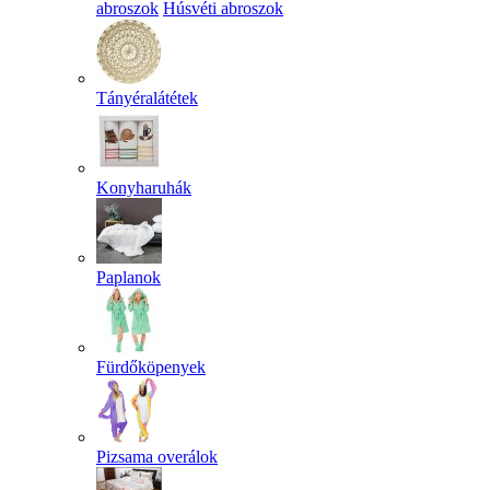
abroszok
Húsvéti abroszok
Tányéralátétek
Konyharuhák
Paplanok
Fürdőköpenyek
Pizsama overálok