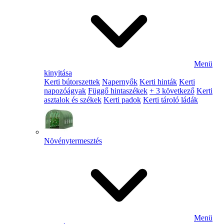
Menü
kinyitása
Kerti bútorszettek
Napernyők
Kerti hinták
Kerti
napozóágyak
Függő hintaszékek
+ 3 következő
Kerti
asztalok és székek
Kerti padok
Kerti tároló ládák
Növénytermesztés
Menü