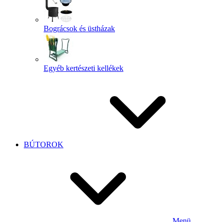
Bográcsok és üstházak
Egyéb kertészeti kellékek
BÚTOROK
Menü