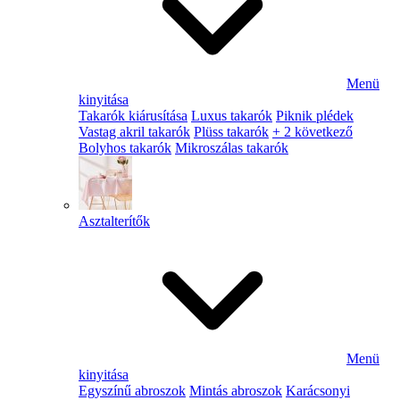
Menü
kinyitása
Takarók kiárusítása
Luxus takarók
Piknik plédek
Vastag akril takarók
Plüss takarók
+ 2 következő
Bolyhos takarók
Mikroszálas takarók
Asztalterítők
Menü
kinyitása
Egyszínű abroszok
Mintás abroszok
Karácsonyi