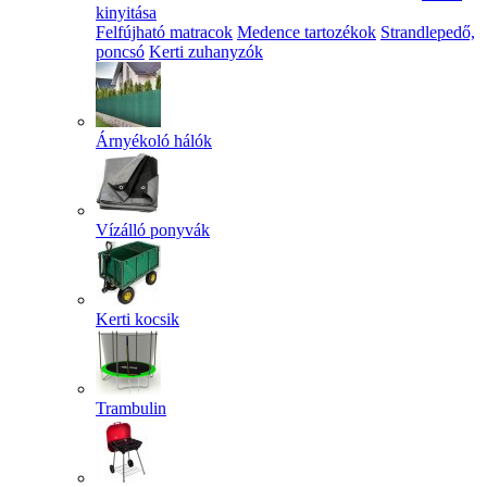
kinyitása
Felfújható matracok
Medence tartozékok
Strandlepedő,
poncsó
Kerti zuhanyzók
Árnyékoló hálók
Vízálló ponyvák
Kerti kocsik
Trambulin