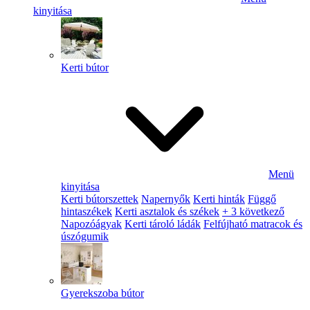
kinyitása
Kerti bútor
Menü
kinyitása
Kerti bútorszettek
Napernyők
Kerti hinták
Függő
hintaszékek
Kerti asztalok és székek
+ 3 következő
Napozóágyak
Kerti tároló ládák
Felfújható matracok és
úszógumik
Gyerekszoba bútor