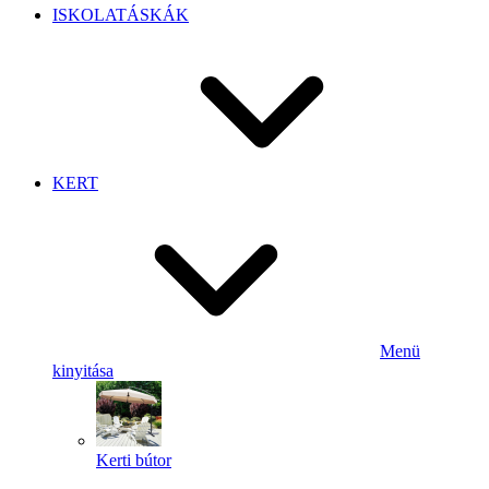
ISKOLATÁSKÁK
KERT
Menü
kinyitása
Kerti bútor