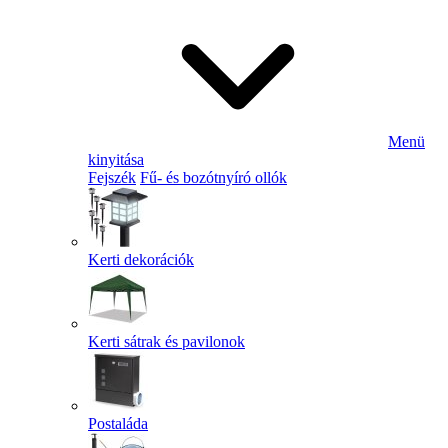
Menü
kinyitása
Fejszék
Fű- és bozótnyíró ollók
Kerti dekorációk
Kerti sátrak és pavilonok
Postaláda