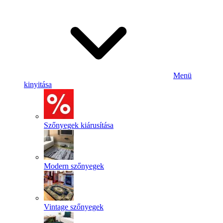
Menü
kinyitása
Szőnyegek kiárusítása
Modern szőnyegek
Vintage szőnyegek