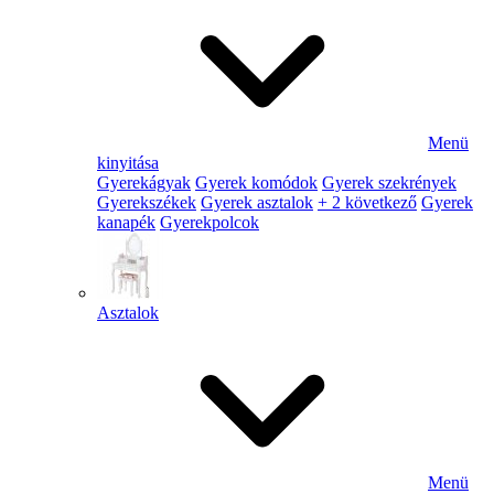
Menü
kinyitása
Gyerekágyak
Gyerek komódok
Gyerek szekrények
Gyerekszékek
Gyerek asztalok
+ 2 következő
Gyerek
kanapék
Gyerekpolcok
Asztalok
Menü