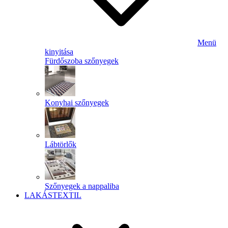
Menü
kinyitása
Fürdőszoba szőnyegek
Konyhai szőnyegek
Lábtörlők
Szőnyegek a nappaliba
LAKÁSTEXTIL