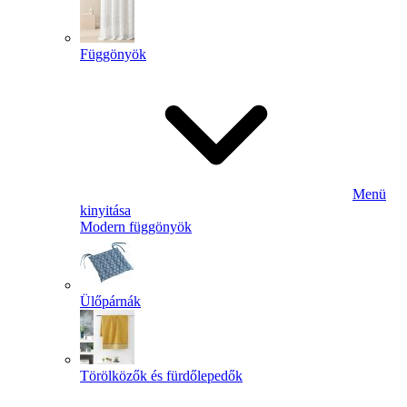
Függönyök
Menü
kinyitása
Modern függönyök
Ülőpárnák
Törölközők és fürdőlepedők