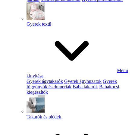
Gyerek textil
Menü
kinyitása
Gyerek ágytakarók
Gyerek ágyhuzatok
Gyerek
függönyök és drapériák
Baba takarók
Babakocsi
kiegészítők
Takarók és plédek