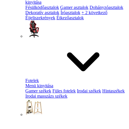
kinyitása
Fésülködőasztalok
Gamer asztalok
Dohányzóasztalok
Dekoratív asztalok
Íróasztalok
+ 2 következő
Éjjeliszekrények
Étkezőasztalok
Fotelek
Menü kinyitása
Gamer székek
Füles fotelek
Irodai székek
Hintaszékek
Irodai masszázs székek