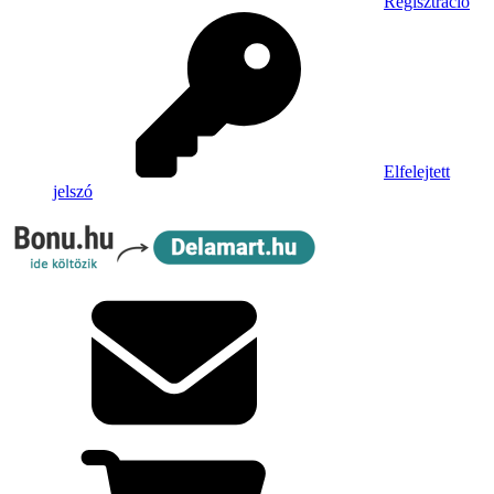
Regisztráció
Elfelejtett
jelszó