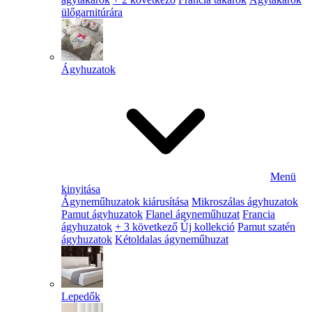
ülőgarnitúrára
Ágyhuzatok
Menü
kinyitása
Ágyneműhuzatok kiárusítása
Mikroszálas ágyhuzatok
Pamut ágyhuzatok
Flanel ágyneműhuzat
Francia
ágyhuzatok
+ 3 következő
Új kollekció
Pamut szatén
ágyhuzatok
Kétoldalas ágyneműhuzat
Lepedők