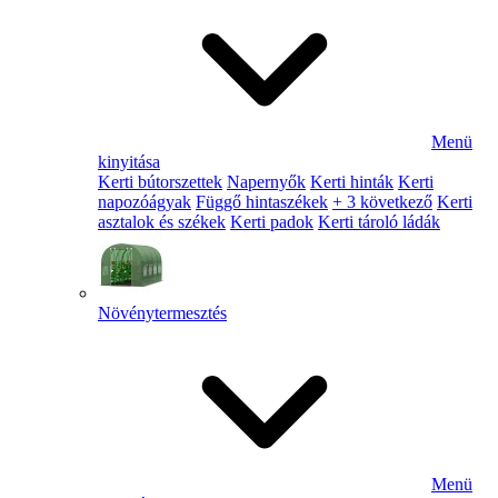
Menü
kinyitása
Kerti bútorszettek
Napernyők
Kerti hinták
Kerti
napozóágyak
Függő hintaszékek
+ 3 következő
Kerti
asztalok és székek
Kerti padok
Kerti tároló ládák
Növénytermesztés
Menü