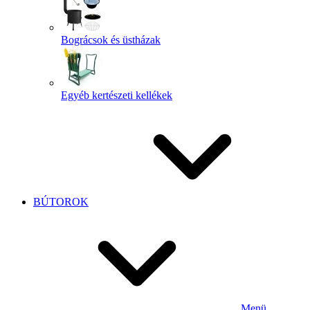
Bográcsok és üstházak
Egyéb kertészeti kellékek
BÚTOROK
Menü