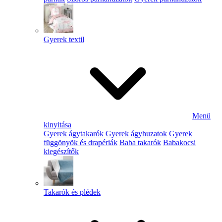
Gyerek textil
Menü
kinyitása
Gyerek ágytakarók
Gyerek ágyhuzatok
Gyerek
függönyök és drapériák
Baba takarók
Babakocsi
kiegészítők
Takarók és plédek