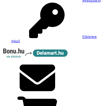
Regisztráció
Elfelejtett
jelszó