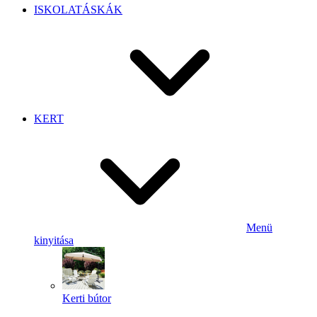
ISKOLATÁSKÁK
KERT
Menü
kinyitása
Kerti bútor