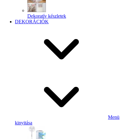
Dekoratív készletek
DEKORÁCIÓK
Menü
kinyitása