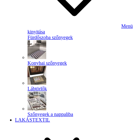
Menü
kinyitása
Fürdőszoba szőnyegek
Konyhai szőnyegek
Lábtörlők
Szőnyegek a nappaliba
LAKÁSTEXTIL