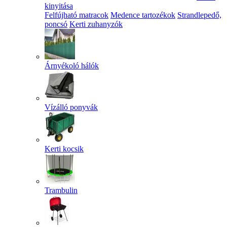
kinyitása
Felfújható matracok
Medence tartozékok
Strandlepedő,
poncsó
Kerti zuhanyzók
Árnyékoló hálók
Vízálló ponyvák
Kerti kocsik
Trambulin