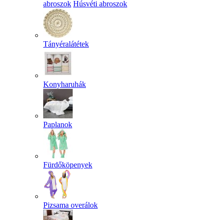
abroszok
Húsvéti abroszok
Tányéralátétek
Konyharuhák
Paplanok
Fürdőköpenyek
Pizsama overálok