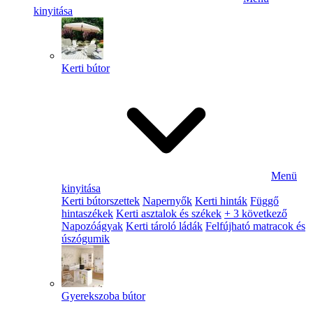
kinyitása
Kerti bútor
Menü
kinyitása
Kerti bútorszettek
Napernyők
Kerti hinták
Függő
hintaszékek
Kerti asztalok és székek
+ 3 következő
Napozóágyak
Kerti tároló ládák
Felfújható matracok és
úszógumik
Gyerekszoba bútor