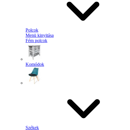
Polcok
Menü kinyitása
Fém polcok
Komódok
Székek