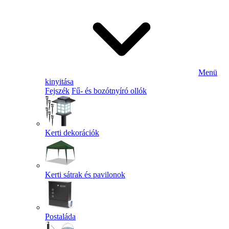
Menü
kinyitása
Fejszék
Fű- és bozótnyíró ollók
Kerti dekorációk
Kerti sátrak és pavilonok
Postaláda