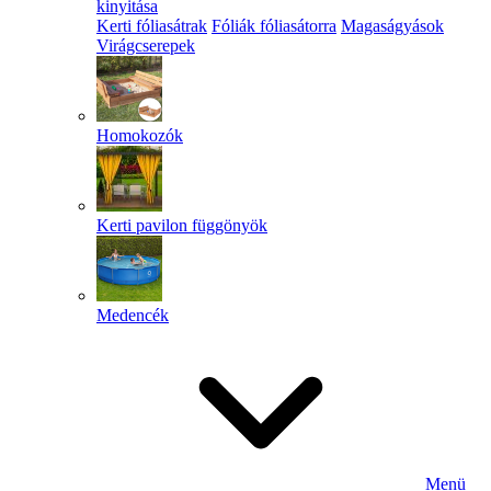
kinyitása
Kerti fóliasátrak
Fóliák fóliasátorra
Magaságyások
Virágcserepek
Homokozók
Kerti pavilon függönyök
Medencék
Menü