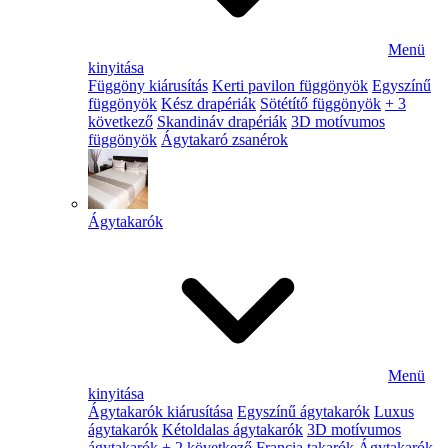
Menü
kinyitása
Függöny kiárusítás
Kerti pavilon függönyök
Egyszínű
függönyök
Kész drapériák
Sötétítő függönyök
+ 3
következő
Skandináv drapériák
3D motívumos
függönyök
Ágytakaró zsanérok
Ágytakarók
Menü
kinyitása
Ágytakarók kiárusítása
Egyszínű ágytakarók
Luxus
ágytakarók
Kétoldalas ágytakarók
3D motívumos
ágytakarók
+ 2 következő
Francia takarók
Ágytakarók