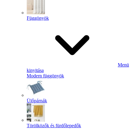
Függönyök
Menü
kinyitása
Modern függönyök
Ülőpárnák
Törölközők és fürdőlepedők