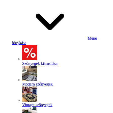
Menü
kinyitása
Szőnyegek kiárusítása
Modern szőnyegek
Vintage szőnyegek