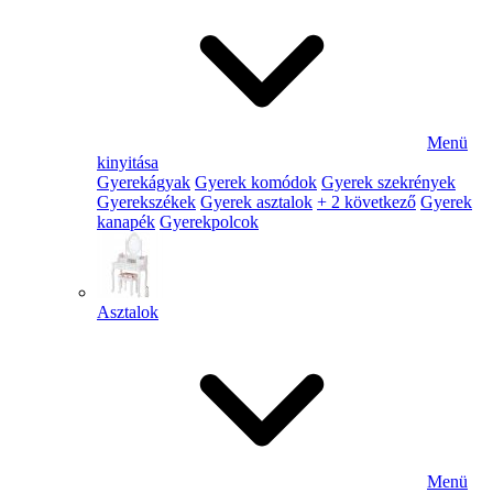
Menü
kinyitása
Gyerekágyak
Gyerek komódok
Gyerek szekrények
Gyerekszékek
Gyerek asztalok
+ 2 következő
Gyerek
kanapék
Gyerekpolcok
Asztalok
Menü