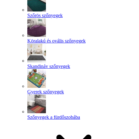
Szőrös szőnyegek
Köralakú és ovális szőnyegek
Skandináv szőnyegek
Gyerek szőnyegek
Szőnyegek a fürdőszobába