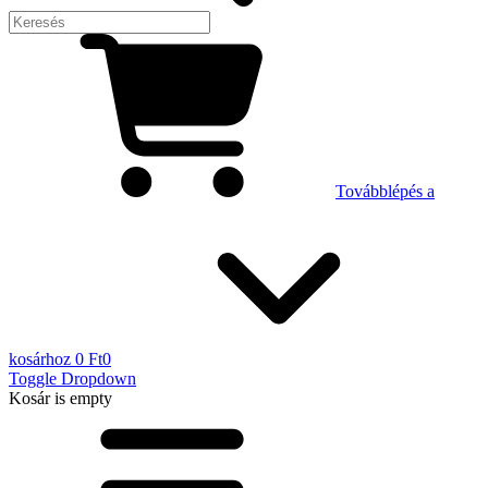
Továbblépés a
kosárhoz
0 Ft
0
Toggle Dropdown
Kosár
is empty