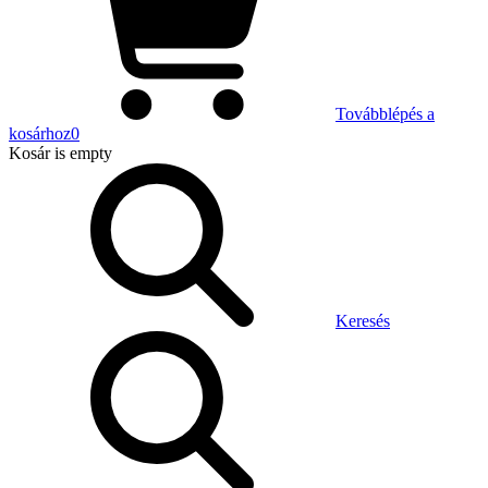
Továbblépés a
kosárhoz
0
Kosár
is empty
Keresés