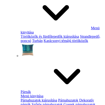
Menü
kinyitása
Törölközők és fürdőlepedők kiárusítása
Strandlepedő,
poncsó
Turbán
Karácsonyi témájú törölközők
Párnák
Menü kinyitása
Párnahuzatok kiárusítása
Párnahuzatok
Dekoratív
párnák
Szőrös párnahuzatok
Gyerek párnahuzatok