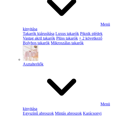
Menü
kinyitása
Takarók kiárusítása
Luxus takarók
Piknik plédek
Vastag akril takarók
Plüss takarók
+ 2 következő
Bolyhos takarók
Mikroszálas takarók
Asztalterítők
Menü
kinyitása
Egyszínű abroszok
Mintás abroszok
Karácsonyi