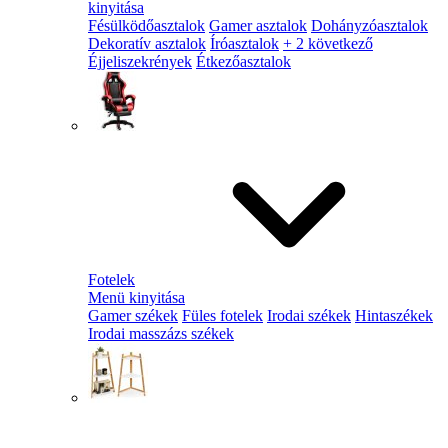
kinyitása
Fésülködőasztalok
Gamer asztalok
Dohányzóasztalok
Dekoratív asztalok
Íróasztalok
+ 2 következő
Éjjeliszekrények
Étkezőasztalok
Fotelek
Menü kinyitása
Gamer székek
Füles fotelek
Irodai székek
Hintaszékek
Irodai masszázs székek