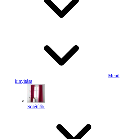
Menü
kinyitása
Sötétítők