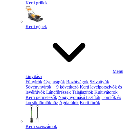
Kerti grillek
Kerti gépek
Menü
kinyitása
Fűnyírók
Gyepvágók
Bozótvágók
Szivattyúk
Sövénynyírók
+ 9 következő
Kerti levélporszívók és
levélfúvók
Láncfűrészek
Talajlazítók
Kultivátorok
Kerti permetezők
Nagynyomású tisztítók
Tömlők és
kocsik tömlőkhöz
Ágdarálók
Kerti fúrók
Kerti szerszámok