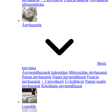
ülőgarnitúrára
Ágyhuzatok
Menü
kinyitása
Ágyneműhuzatok kiárusítása
Mikroszálas ágyhuzatok
Pamut ágyhuzatok
Flanel ágyneműhuzat
Francia
ágyhuzatok
+ 3 következő
Új kollekció
Pamut szatén
ágyhuzatok
Kétoldalas ágyneműhuzat
Lepedők