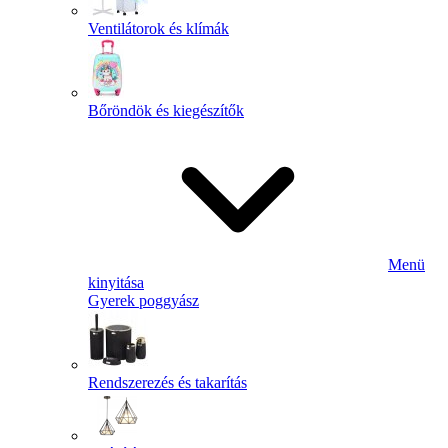
Ventilátorok és klímák
Bőröndök és kiegészítők
Menü
kinyitása
Gyerek poggyász
Rendszerezés és takarítás