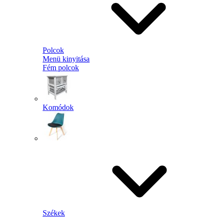
Polcok
Menü kinyitása
Fém polcok
Komódok
Székek