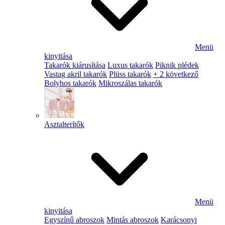
Menü
kinyitása
Takarók kiárusítása
Luxus takarók
Piknik plédek
Vastag akril takarók
Plüss takarók
+ 2 következő
Bolyhos takarók
Mikroszálas takarók
Asztalterítők
Menü
kinyitása
Egyszínű abroszok
Mintás abroszok
Karácsonyi