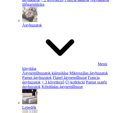
ülőgarnitúrára
Ágyhuzatok
Menü
kinyitása
Ágyneműhuzatok kiárusítása
Mikroszálas ágyhuzatok
Pamut ágyhuzatok
Flanel ágyneműhuzat
Francia
ágyhuzatok
+ 3 következő
Új kollekció
Pamut szatén
ágyhuzatok
Kétoldalas ágyneműhuzat
Lepedők