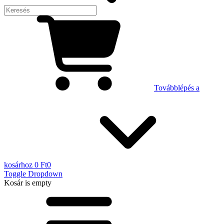
Továbblépés a
kosárhoz
0 Ft
0
Toggle Dropdown
Kosár
is empty