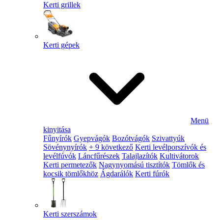
Kerti grillek
Kerti gépek
Menü
kinyitása
Fűnyírók
Gyepvágók
Bozótvágók
Szivattyúk
Sövénynyírók
+ 9 következő
Kerti levélporszívók és
levélfúvók
Láncfűrészek
Talajlazítók
Kultivátorok
Kerti permetezők
Nagynyomású tisztítók
Tömlők és
kocsik tömlőkhöz
Ágdarálók
Kerti fúrók
Kerti szerszámok