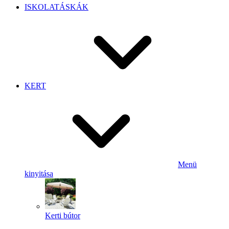
ISKOLATÁSKÁK
KERT
Menü
kinyitása
Kerti bútor