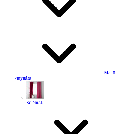
Menü
kinyitása
Sötétítők