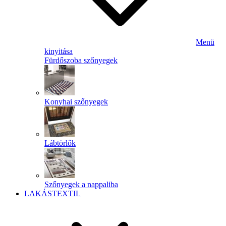
Menü
kinyitása
Fürdőszoba szőnyegek
Konyhai szőnyegek
Lábtörlők
Szőnyegek a nappaliba
LAKÁSTEXTIL