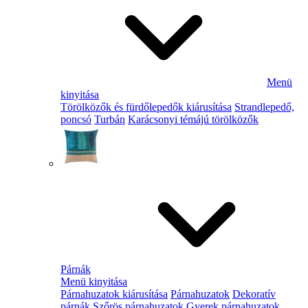
Menü
kinyitása
Törölközők és fürdőlepedők kiárusítása
Strandlepedő,
poncsó
Turbán
Karácsonyi témájú törölközők
Párnák
Menü kinyitása
Párnahuzatok kiárusítása
Párnahuzatok
Dekoratív
párnák
Szőrös párnahuzatok
Gyerek párnahuzatok