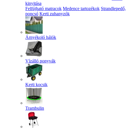
kinyitása
Felfújható matracok
Medence tartozékok
Strandlepedő,
poncsó
Kerti zuhanyzók
Árnyékoló hálók
Vízálló ponyvák
Kerti kocsik
Trambulin