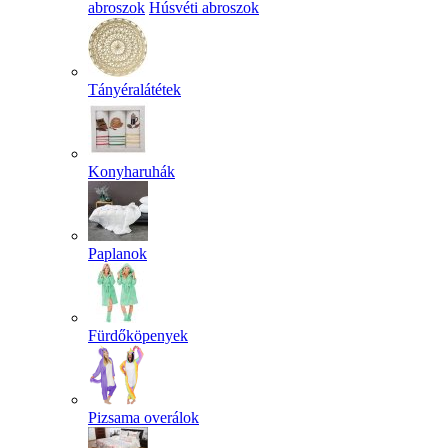
abroszok
Húsvéti abroszok
Tányéralátétek
Konyharuhák
Paplanok
Fürdőköpenyek
Pizsama overálok