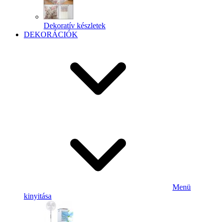
Dekoratív készletek
DEKORÁCIÓK
Menü
kinyitása