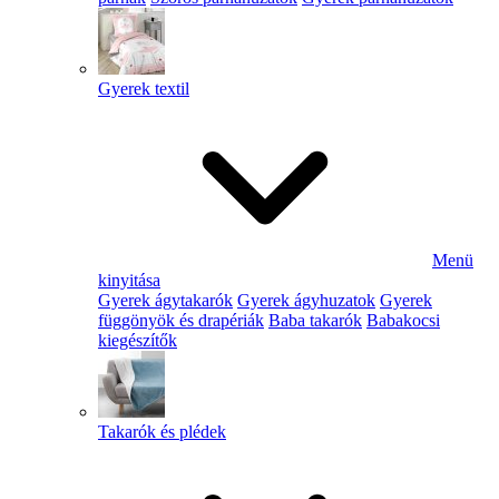
Gyerek textil
Menü
kinyitása
Gyerek ágytakarók
Gyerek ágyhuzatok
Gyerek
függönyök és drapériák
Baba takarók
Babakocsi
kiegészítők
Takarók és plédek