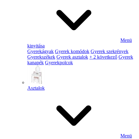
Menü
kinyitása
Gyerekágyak
Gyerek komódok
Gyerek szekrények
Gyerekszékek
Gyerek asztalok
+ 2 következő
Gyerek
kanapék
Gyerekpolcok
Asztalok
Menü