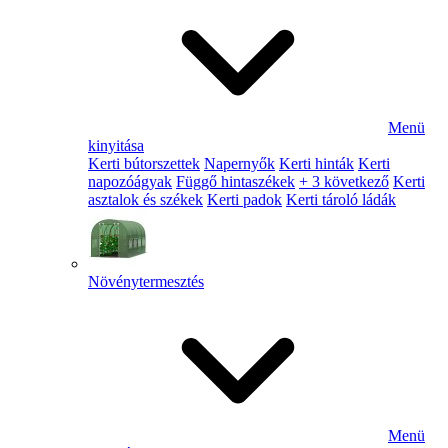
Menü
kinyitása
Kerti bútorszettek
Napernyők
Kerti hinták
Kerti
napozóágyak
Függő hintaszékek
+ 3 következő
Kerti
asztalok és székek
Kerti padok
Kerti tároló ládák
Növénytermesztés
Menü