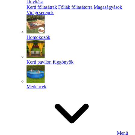
kinyitása
Kerti fóliasátrak
Fóliák fóliasátorra
Magaságyások
Virágcserepek
Homokozók
Kerti pavilon függönyök
Medencék
Menü