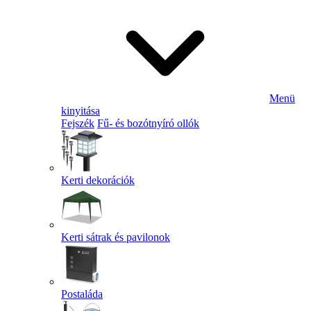
Menü
kinyitása
Fejszék
Fű- és bozótnyíró ollók
Kerti dekorációk
Kerti sátrak és pavilonok
Postaláda