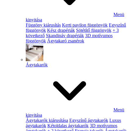
Menü
kinyitása
Függöny kiárusítás
Kerti pavilon függönyök
Egyszínű
függönyök
Kész drapériák
Sötétítő függönyök
+ 3
következő
Skandináv drapériák
3D motívumos
függönyök
Ágytakaró zsanérok
Ágytakarók
Menü
kinyitása
Ágytakarók kiárusítása
Egyszínű ágytakarók
Luxus
ágytakarók
Kétoldalas ágytakarók
3D motívumos
ágytakarók
+ 2 következő
Francia takarók
Ágytakarók