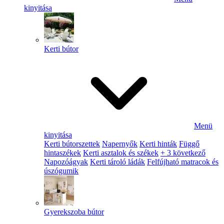
kinyitása
Kerti bútor
Menü
kinyitása
Kerti bútorszettek
Napernyők
Kerti hinták
Függő
hintaszékek
Kerti asztalok és székek
+ 3 következő
Napozóágyak
Kerti tároló ládák
Felfújható matracok és
úszógumik
Gyerekszoba bútor