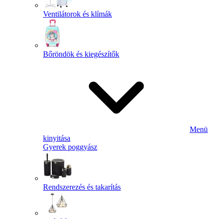
Ventilátorok és klímák
Bőröndök és kiegészítők
Menü
kinyitása
Gyerek poggyász
Rendszerezés és takarítás