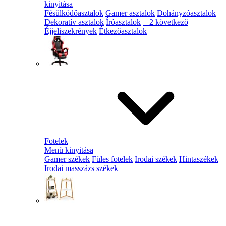
kinyitása
Fésülködőasztalok
Gamer asztalok
Dohányzóasztalok
Dekoratív asztalok
Íróasztalok
+ 2 következő
Éjjeliszekrények
Étkezőasztalok
Fotelek
Menü kinyitása
Gamer székek
Füles fotelek
Irodai székek
Hintaszékek
Irodai masszázs székek