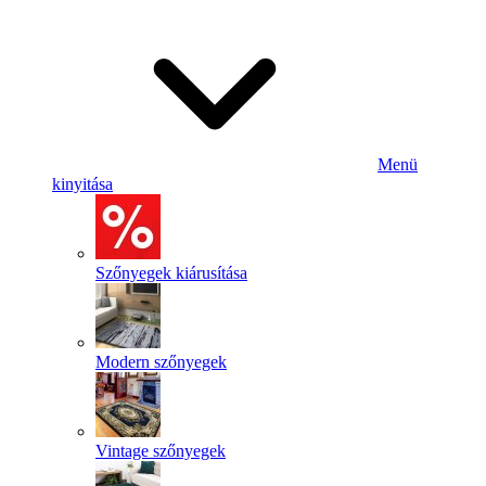
Menü
kinyitása
Szőnyegek kiárusítása
Modern szőnyegek
Vintage szőnyegek