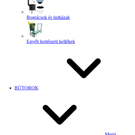
Bográcsok és üstházak
Egyéb kertészeti kellékek
BÚTOROK
Menü