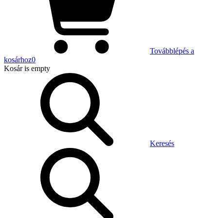
Továbblépés a
kosárhoz
0
Kosár
is empty
Keresés