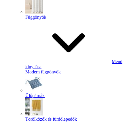
Függönyök
Menü
kinyitása
Modern függönyök
Ülőpárnák
Törölközők és fürdőlepedők