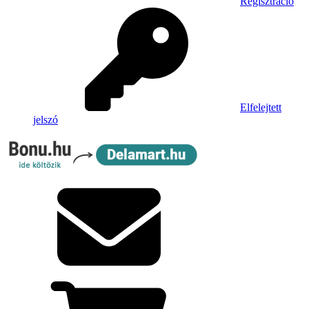
Regisztráció
Elfelejtett
jelszó