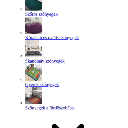
Szőrös szőnyegek
Köralakú és ovális szőnyegek
Skandináv szőnyegek
Gyerek szőnyegek
Szőnyegek a fürdőszobába