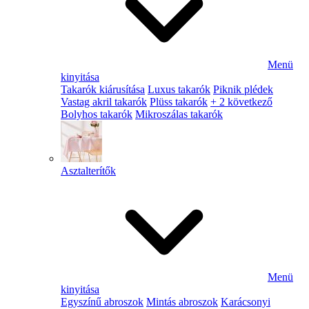
Menü
kinyitása
Takarók kiárusítása
Luxus takarók
Piknik plédek
Vastag akril takarók
Plüss takarók
+ 2 következő
Bolyhos takarók
Mikroszálas takarók
Asztalterítők
Menü
kinyitása
Egyszínű abroszok
Mintás abroszok
Karácsonyi