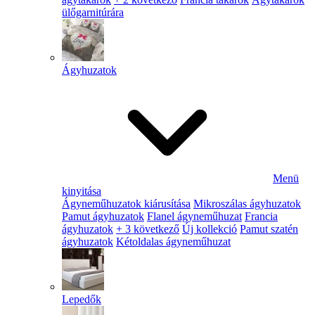
ülőgarnitúrára
Ágyhuzatok
Menü
kinyitása
Ágyneműhuzatok kiárusítása
Mikroszálas ágyhuzatok
Pamut ágyhuzatok
Flanel ágyneműhuzat
Francia
ágyhuzatok
+ 3 következő
Új kollekció
Pamut szatén
ágyhuzatok
Kétoldalas ágyneműhuzat
Lepedők