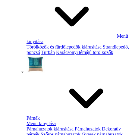
Menü
kinyitása
Törölközők és fürdőlepedők kiárusítása
Strandlepedő,
poncsó
Turbán
Karácsonyi témájú törölközők
Párnák
Menü kinyitása
Párnahuzatok kiárusítása
Párnahuzatok
Dekoratív
párnák
Szőrös párnahuzatok
Gyerek párnahuzatok