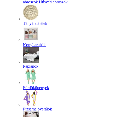
abroszok
Húsvéti abroszok
Tányéralátétek
Konyharuhák
Paplanok
Fürdőköpenyek
Pizsama overálok