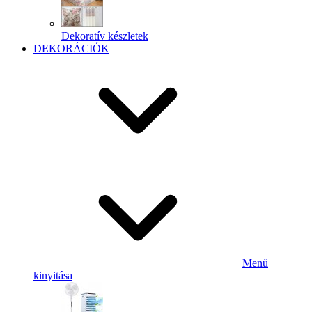
Dekoratív készletek
DEKORÁCIÓK
Menü
kinyitása