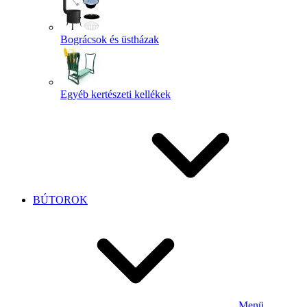
Bográcsok és üstházak
Egyéb kertészeti kellékek
BÚTOROK
Menü