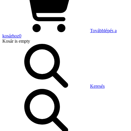
Továbblépés a
kosárhoz
0
Kosár
is empty
Keresés