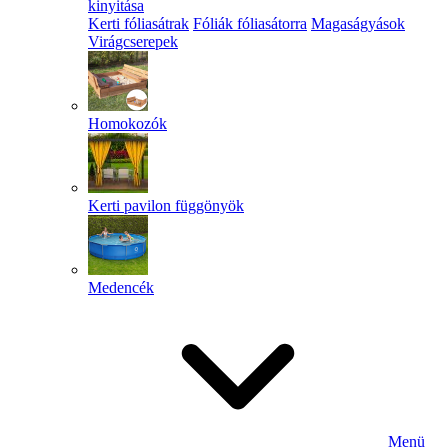
kinyitása
Kerti fóliasátrak
Fóliák fóliasátorra
Magaságyások
Virágcserepek
Homokozók
Kerti pavilon függönyök
Medencék
Menü