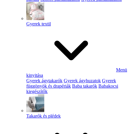
Gyerek textil
Menü
kinyitása
Gyerek ágytakarók
Gyerek ágyhuzatok
Gyerek
függönyök és drapériák
Baba takarók
Babakocsi
kiegészítők
Takarók és plédek