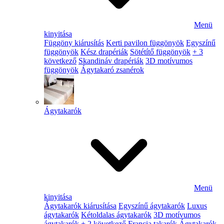
Menü
kinyitása
Függöny kiárusítás
Kerti pavilon függönyök
Egyszínű
függönyök
Kész drapériák
Sötétítő függönyök
+ 3
következő
Skandináv drapériák
3D motívumos
függönyök
Ágytakaró zsanérok
Ágytakarók
Menü
kinyitása
Ágytakarók kiárusítása
Egyszínű ágytakarók
Luxus
ágytakarók
Kétoldalas ágytakarók
3D motívumos
ágytakarók
+ 2 következő
Francia takarók
Ágytakarók