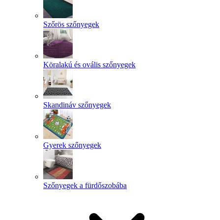
Szőrös szőnyegek
Köralakú és ovális szőnyegek
Skandináv szőnyegek
Gyerek szőnyegek
Szőnyegek a fürdőszobába