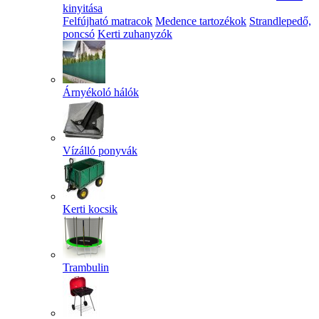
kinyitása
Felfújható matracok
Medence tartozékok
Strandlepedő,
poncsó
Kerti zuhanyzók
Árnyékoló hálók
Vízálló ponyvák
Kerti kocsik
Trambulin