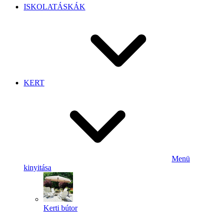
ISKOLATÁSKÁK
KERT
Menü
kinyitása
Kerti bútor