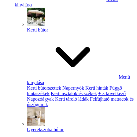
kinyitása
Kerti bútor
Menü
kinyitása
Kerti bútorszettek
Napernyők
Kerti hinták
Függő
hintaszékek
Kerti asztalok és székek
+ 3 következő
Napozóágyak
Kerti tároló ládák
Felfújható matracok és
úszógumik
Gyerekszoba bútor