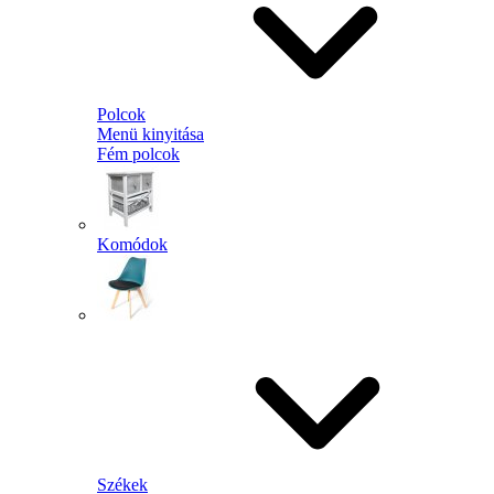
Polcok
Menü kinyitása
Fém polcok
Komódok
Székek