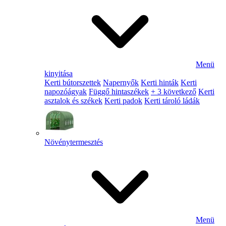
Menü
kinyitása
Kerti bútorszettek
Napernyők
Kerti hinták
Kerti
napozóágyak
Függő hintaszékek
+ 3 következő
Kerti
asztalok és székek
Kerti padok
Kerti tároló ládák
Növénytermesztés
Menü