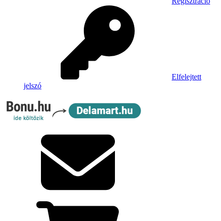
Regisztráció
Elfelejtett
jelszó