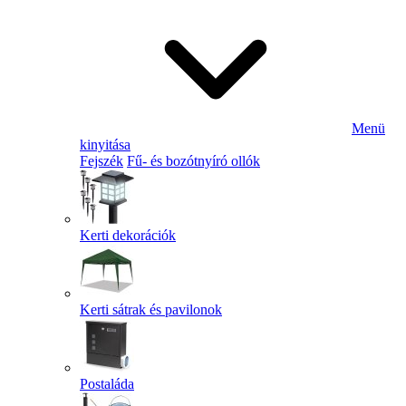
Menü
kinyitása
Fejszék
Fű- és bozótnyíró ollók
Kerti dekorációk
Kerti sátrak és pavilonok
Postaláda