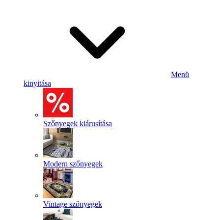
Menü
kinyitása
Szőnyegek kiárusítása
Modern szőnyegek
Vintage szőnyegek