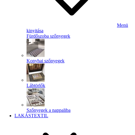
Menü
kinyitása
Fürdőszoba szőnyegek
Konyhai szőnyegek
Lábtörlők
Szőnyegek a nappaliba
LAKÁSTEXTIL