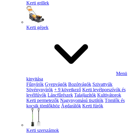
Kerti grillek
Kerti gépek
Menü
kinyitása
Fűnyírók
Gyepvágók
Bozótvágók
Szivattyúk
Sövénynyírók
+ 9 következő
Kerti levélporszívók és
levélfúvók
Láncfűrészek
Talajlazítók
Kultivátorok
Kerti permetezők
Nagynyomású tisztítók
Tömlők és
kocsik tömlőkhöz
Ágdarálók
Kerti fúrók
Kerti szerszámok