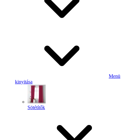
Menü
kinyitása
Sötétítők