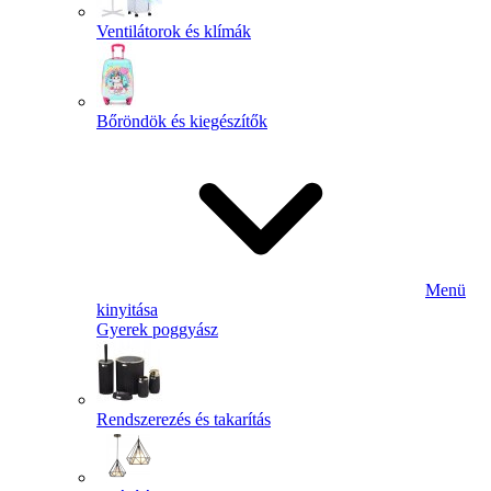
Ventilátorok és klímák
Bőröndök és kiegészítők
Menü
kinyitása
Gyerek poggyász
Rendszerezés és takarítás