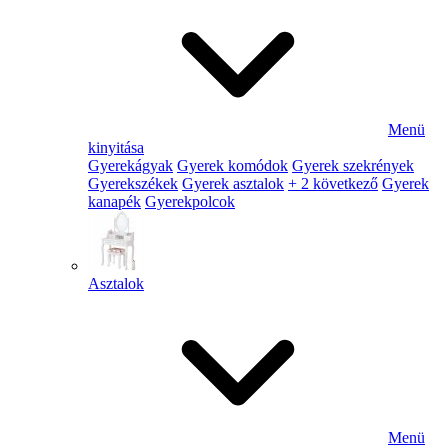
Menü
kinyitása
Gyerekágyak
Gyerek komódok
Gyerek szekrények
Gyerekszékek
Gyerek asztalok
+ 2 következő
Gyerek
kanapék
Gyerekpolcok
Asztalok
Menü