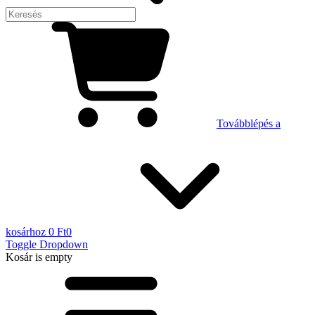
Továbblépés a
kosárhoz
0 Ft
0
Toggle Dropdown
Kosár
is empty