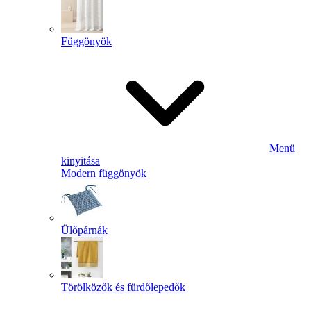
Függönyök
Menü
kinyitása
Modern függönyök
Ülőpárnák
Törölközők és fürdőlepedők