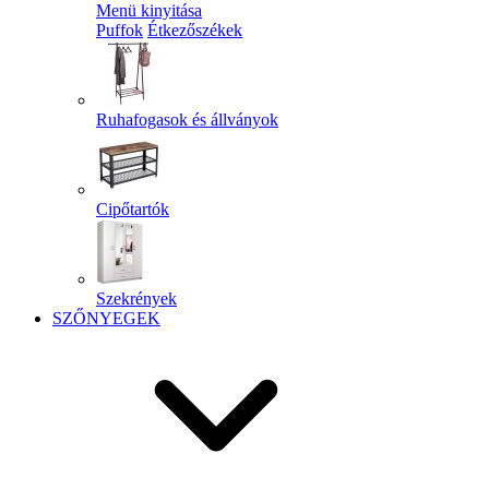
Menü kinyitása
Puffok
Étkezőszékek
Ruhafogasok és állványok
Cipőtartók
Szekrények
SZŐNYEGEK