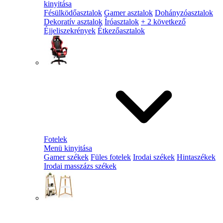
kinyitása
Fésülködőasztalok
Gamer asztalok
Dohányzóasztalok
Dekoratív asztalok
Íróasztalok
+ 2 következő
Éjjeliszekrények
Étkezőasztalok
Fotelek
Menü kinyitása
Gamer székek
Füles fotelek
Irodai székek
Hintaszékek
Irodai masszázs székek