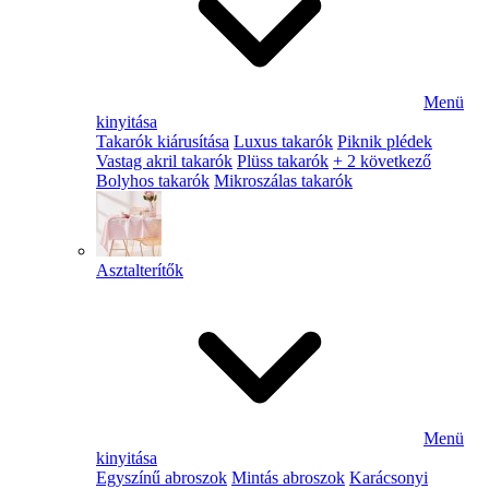
Menü
kinyitása
Takarók kiárusítása
Luxus takarók
Piknik plédek
Vastag akril takarók
Plüss takarók
+ 2 következő
Bolyhos takarók
Mikroszálas takarók
Asztalterítők
Menü
kinyitása
Egyszínű abroszok
Mintás abroszok
Karácsonyi