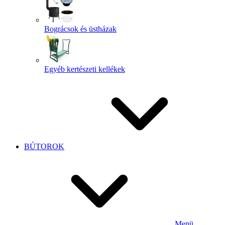
Bográcsok és üstházak
Egyéb kertészeti kellékek
BÚTOROK
Menü