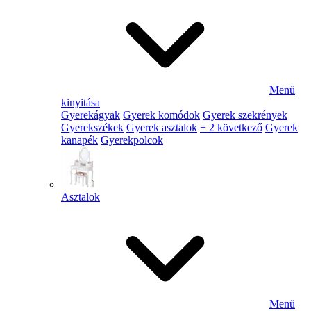
Menü
kinyitása
Gyerekágyak
Gyerek komódok
Gyerek szekrények
Gyerekszékek
Gyerek asztalok
+ 2 következő
Gyerek
kanapék
Gyerekpolcok
Asztalok
Menü