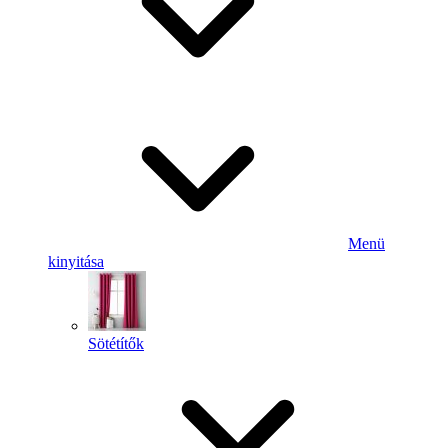
Menü
kinyitása
Sötétítők