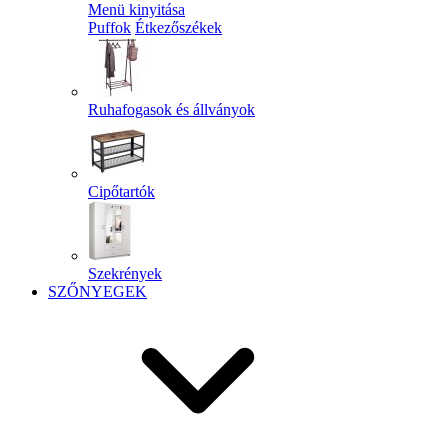
Menü kinyitása
Puffok
Étkezőszékek
Ruhafogasok és állványok
Cipőtartók
Szekrények
SZŐNYEGEK