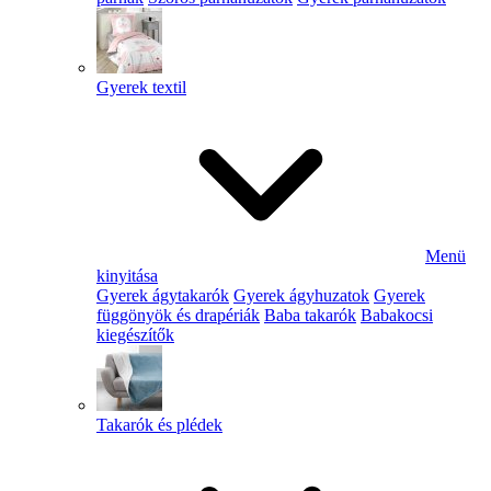
Gyerek textil
Menü
kinyitása
Gyerek ágytakarók
Gyerek ágyhuzatok
Gyerek
függönyök és drapériák
Baba takarók
Babakocsi
kiegészítők
Takarók és plédek