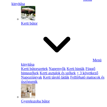
kinyitása
Kerti bútor
Menü
kinyitása
Kerti bútorszettek
Napernyők
Kerti hinták
Függő
hintaszékek
Kerti asztalok és székek
+ 3 következő
Napozóágyak
Kerti tároló ládák
Felfújható matracok és
úszógumik
Gyerekszoba bútor