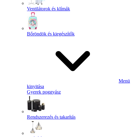
Ventilátorok és klímák
Bőröndök és kiegészítők
Menü
kinyitása
Gyerek poggyász
Rendszerezés és takarítás