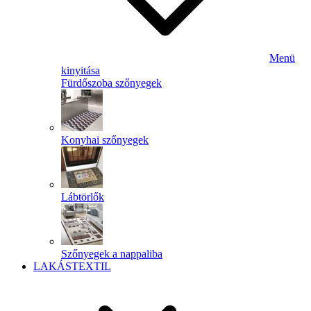
Menü
kinyitása
Fürdőszoba szőnyegek
Konyhai szőnyegek
Lábtörlők
Szőnyegek a nappaliba
LAKÁSTEXTIL