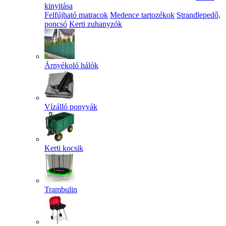
kinyitása
Felfújható matracok
Medence tartozékok
Strandlepedő,
poncsó
Kerti zuhanyzók
Árnyékoló hálók
Vízálló ponyvák
Kerti kocsik
Trambulin