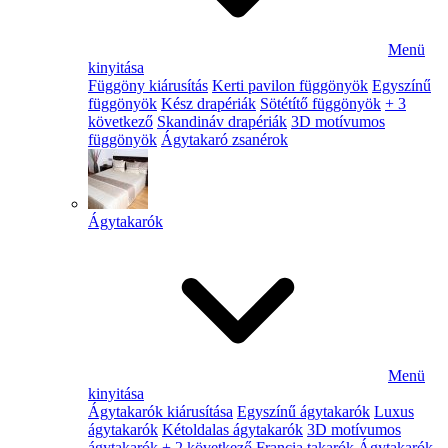
Menü
kinyitása
Függöny kiárusítás
Kerti pavilon függönyök
Egyszínű
függönyök
Kész drapériák
Sötétítő függönyök
+ 3
következő
Skandináv drapériák
3D motívumos
függönyök
Ágytakaró zsanérok
Ágytakarók
Menü
kinyitása
Ágytakarók kiárusítása
Egyszínű ágytakarók
Luxus
ágytakarók
Kétoldalas ágytakarók
3D motívumos
ágytakarók
+ 2 következő
Francia takarók
Ágytakarók