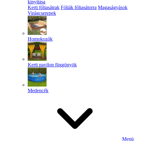
kinyitása
Kerti fóliasátrak
Fóliák fóliasátorra
Magaságyások
Virágcserepek
Homokozók
Kerti pavilon függönyök
Medencék
Menü