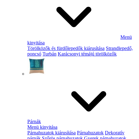
Menü
kinyitása
Törölközők és fürdőlepedők kiárusítása
Strandlepedő,
poncsó
Turbán
Karácsonyi témájú törölközők
Párnák
Menü kinyitása
Párnahuzatok kiárusítása
Párnahuzatok
Dekoratív
párnák
Szőrös párnahuzatok
Gyerek párnahuzatok