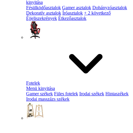
kinyitása
Fésülködőasztalok
Gamer asztalok
Dohányzóasztalok
Dekoratív asztalok
Íróasztalok
+ 2 következő
Éjjeliszekrények
Étkezőasztalok
Fotelek
Menü kinyitása
Gamer székek
Füles fotelek
Irodai székek
Hintaszékek
Irodai masszázs székek