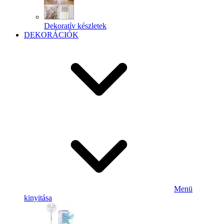
Dekoratív készletek
DEKORÁCIÓK
Menü
kinyitása