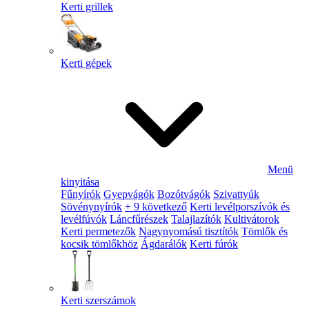
Kerti grillek
Kerti gépek
Menü
kinyitása
Fűnyírók
Gyepvágók
Bozótvágók
Szivattyúk
Sövénynyírók
+ 9 következő
Kerti levélporszívók és
levélfúvók
Láncfűrészek
Talajlazítók
Kultivátorok
Kerti permetezők
Nagynyomású tisztítók
Tömlők és
kocsik tömlőkhöz
Ágdarálók
Kerti fúrók
Kerti szerszámok