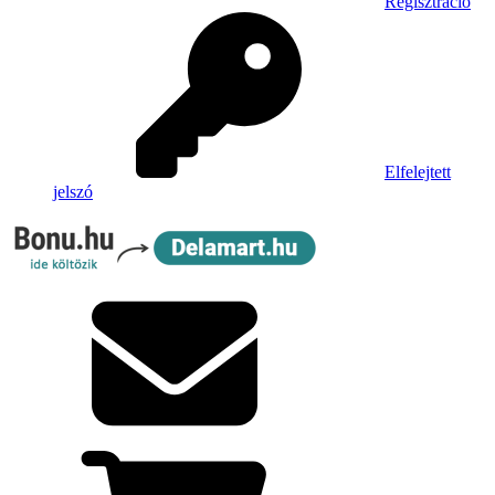
Regisztráció
Elfelejtett
jelszó