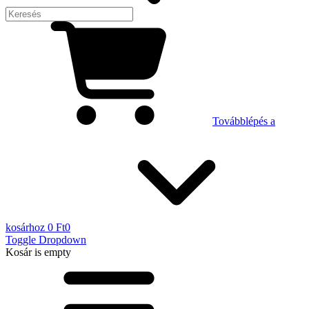
Továbblépés a
kosárhoz
0 Ft
0
Toggle Dropdown
Kosár
is empty