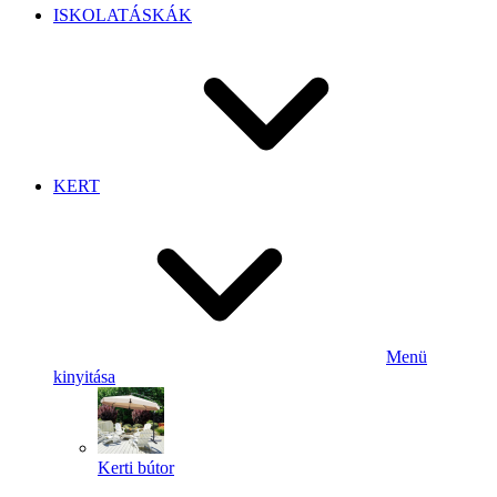
ISKOLATÁSKÁK
KERT
Menü
kinyitása
Kerti bútor