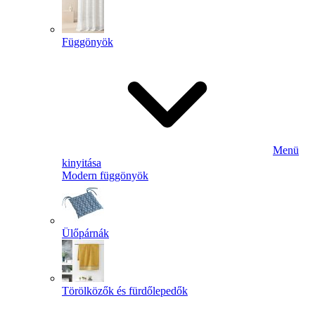
Függönyök
Menü
kinyitása
Modern függönyök
Ülőpárnák
Törölközők és fürdőlepedők