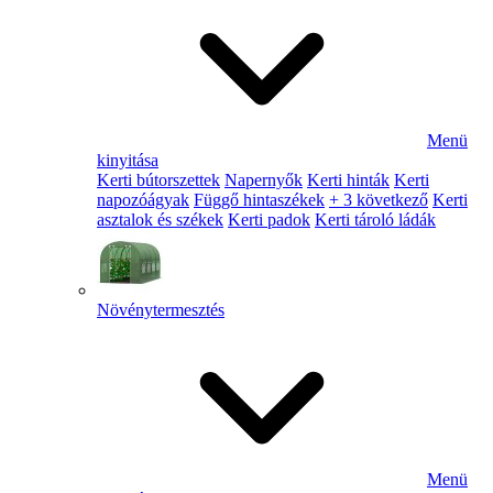
Menü
kinyitása
Kerti bútorszettek
Napernyők
Kerti hinták
Kerti
napozóágyak
Függő hintaszékek
+ 3 következő
Kerti
asztalok és székek
Kerti padok
Kerti tároló ládák
Növénytermesztés
Menü