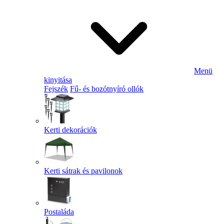
Menü
kinyitása
Fejszék
Fű- és bozótnyíró ollók
Kerti dekorációk
Kerti sátrak és pavilonok
Postaláda