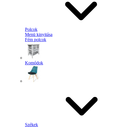
Polcok
Menü kinyitása
Fém polcok
Komódok
Székek