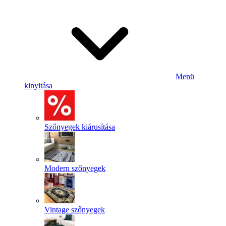
Menü
kinyitása
Szőnyegek kiárusítása
Modern szőnyegek
Vintage szőnyegek