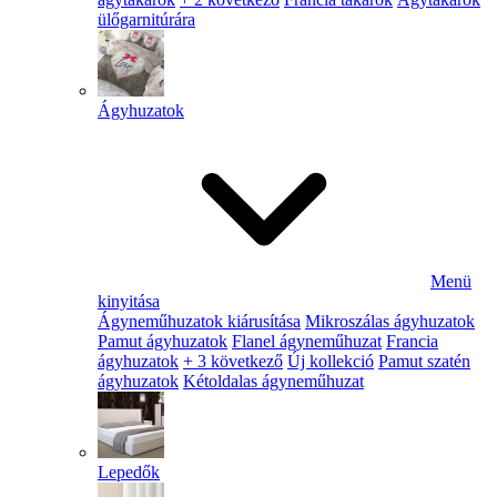
ülőgarnitúrára
Ágyhuzatok
Menü
kinyitása
Ágyneműhuzatok kiárusítása
Mikroszálas ágyhuzatok
Pamut ágyhuzatok
Flanel ágyneműhuzat
Francia
ágyhuzatok
+ 3 következő
Új kollekció
Pamut szatén
ágyhuzatok
Kétoldalas ágyneműhuzat
Lepedők