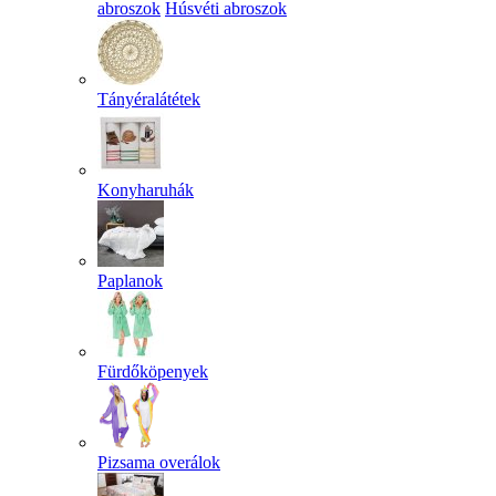
abroszok
Húsvéti abroszok
Tányéralátétek
Konyharuhák
Paplanok
Fürdőköpenyek
Pizsama overálok