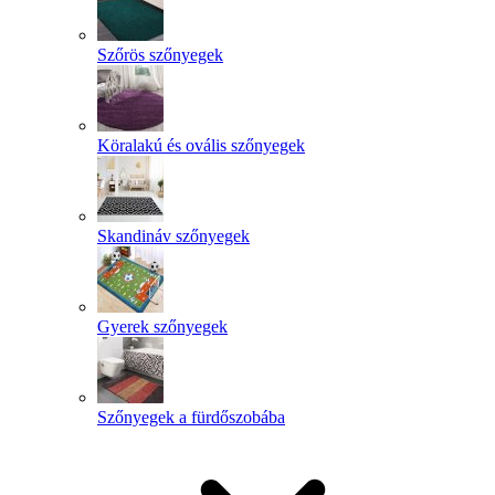
Szőrös szőnyegek
Köralakú és ovális szőnyegek
Skandináv szőnyegek
Gyerek szőnyegek
Szőnyegek a fürdőszobába