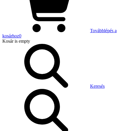
Továbblépés a
kosárhoz
0
Kosár
is empty
Keresés