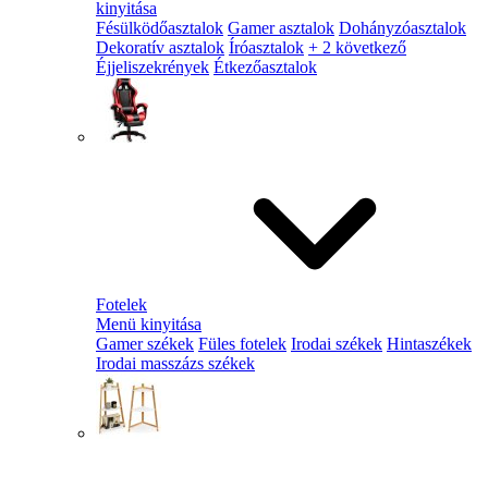
kinyitása
Fésülködőasztalok
Gamer asztalok
Dohányzóasztalok
Dekoratív asztalok
Íróasztalok
+ 2 következő
Éjjeliszekrények
Étkezőasztalok
Fotelek
Menü kinyitása
Gamer székek
Füles fotelek
Irodai székek
Hintaszékek
Irodai masszázs székek