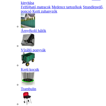
kinyitása
Felfújható matracok
Medence tartozékok
Strandlepedő,
poncsó
Kerti zuhanyzók
Árnyékoló hálók
Vízálló ponyvák
Kerti kocsik
Trambulin