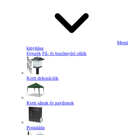
Menü
kinyitása
Fejszék
Fű- és bozótnyíró ollók
Kerti dekorációk
Kerti sátrak és pavilonok
Postaláda