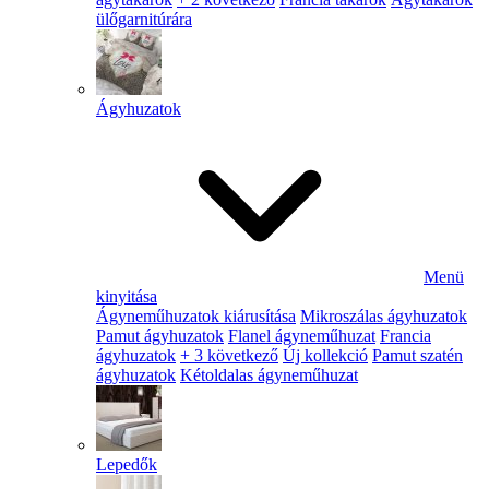
ülőgarnitúrára
Ágyhuzatok
Menü
kinyitása
Ágyneműhuzatok kiárusítása
Mikroszálas ágyhuzatok
Pamut ágyhuzatok
Flanel ágyneműhuzat
Francia
ágyhuzatok
+ 3 következő
Új kollekció
Pamut szatén
ágyhuzatok
Kétoldalas ágyneműhuzat
Lepedők