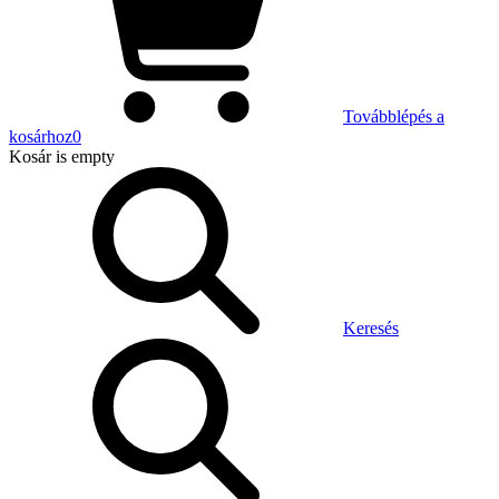
Továbblépés a
kosárhoz
0
Kosár
is empty
Keresés