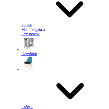
Polcok
Menü kinyitása
Fém polcok
Komódok
Székek