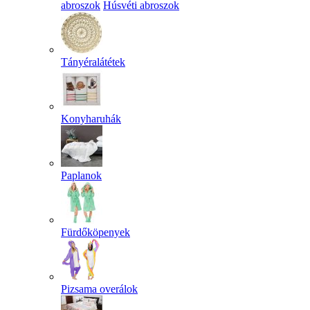
abroszok
Húsvéti abroszok
Tányéralátétek
Konyharuhák
Paplanok
Fürdőköpenyek
Pizsama overálok