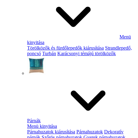
Menü
kinyitása
Törölközők és fürdőlepedők kiárusítása
Strandlepedő,
poncsó
Turbán
Karácsonyi témájú törölközők
Párnák
Menü kinyitása
Párnahuzatok kiárusítása
Párnahuzatok
Dekoratív
párnák
Szőrös párnahuzatok
Gyerek párnahuzatok