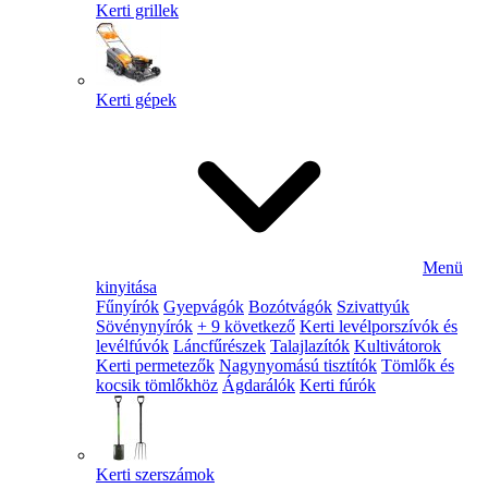
Kerti grillek
Kerti gépek
Menü
kinyitása
Fűnyírók
Gyepvágók
Bozótvágók
Szivattyúk
Sövénynyírók
+ 9 következő
Kerti levélporszívók és
levélfúvók
Láncfűrészek
Talajlazítók
Kultivátorok
Kerti permetezők
Nagynyomású tisztítók
Tömlők és
kocsik tömlőkhöz
Ágdarálók
Kerti fúrók
Kerti szerszámok