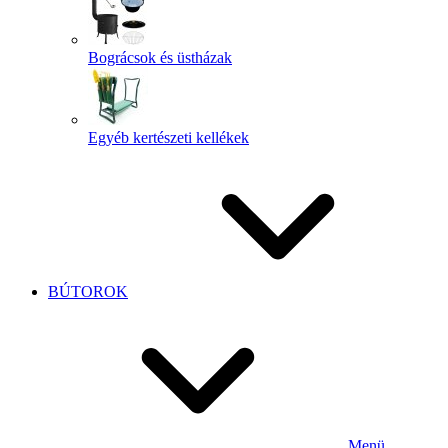
Bográcsok és üstházak
Egyéb kertészeti kellékek
BÚTOROK
Menü