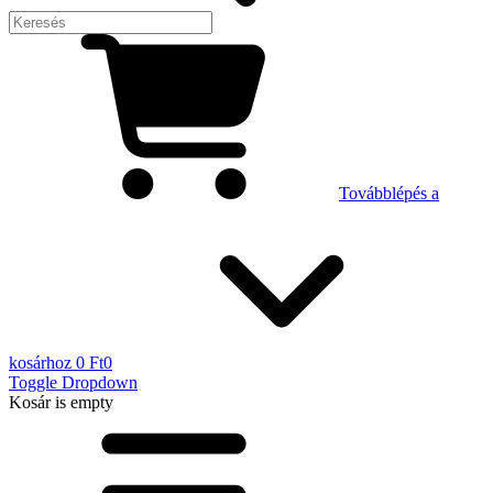
Továbblépés a
kosárhoz
0 Ft
0
Toggle Dropdown
Kosár
is empty