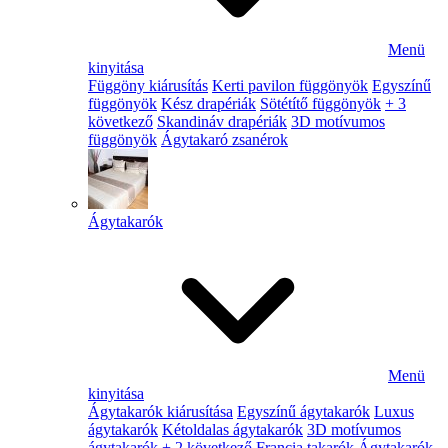
Menü
kinyitása
Függöny kiárusítás
Kerti pavilon függönyök
Egyszínű
függönyök
Kész drapériák
Sötétítő függönyök
+ 3
következő
Skandináv drapériák
3D motívumos
függönyök
Ágytakaró zsanérok
Ágytakarók
Menü
kinyitása
Ágytakarók kiárusítása
Egyszínű ágytakarók
Luxus
ágytakarók
Kétoldalas ágytakarók
3D motívumos
ágytakarók
+ 2 következő
Francia takarók
Ágytakarók