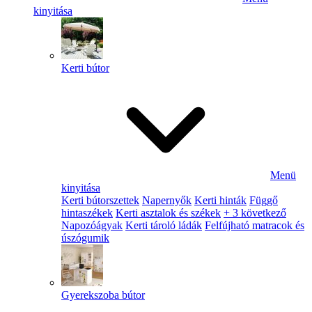
kinyitása
Kerti bútor
Menü
kinyitása
Kerti bútorszettek
Napernyők
Kerti hinták
Függő
hintaszékek
Kerti asztalok és székek
+ 3 következő
Napozóágyak
Kerti tároló ládák
Felfújható matracok és
úszógumik
Gyerekszoba bútor