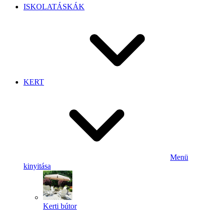
ISKOLATÁSKÁK
KERT
Menü
kinyitása
Kerti bútor