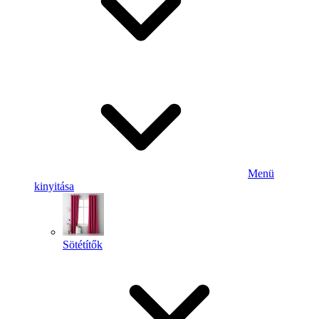
Menü
kinyitása
Sötétítők