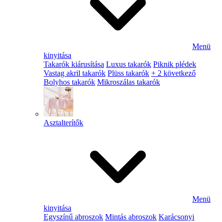
Menü
kinyitása
Takarók kiárusítása
Luxus takarók
Piknik plédek
Vastag akril takarók
Plüss takarók
+ 2 következő
Bolyhos takarók
Mikroszálas takarók
Asztalterítők
Menü
kinyitása
Egyszínű abroszok
Mintás abroszok
Karácsonyi