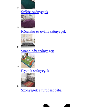
Szőrös szőnyegek
Köralakú és ovális szőnyegek
Skandináv szőnyegek
Gyerek szőnyegek
Szőnyegek a fürdőszobába