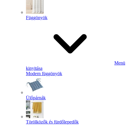
Függönyök
Menü
kinyitása
Modern függönyök
Ülőpárnák
Törölközők és fürdőlepedők