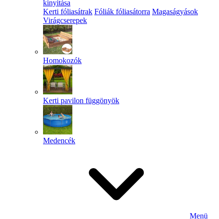
kinyitása
Kerti fóliasátrak
Fóliák fóliasátorra
Magaságyások
Virágcserepek
Homokozók
Kerti pavilon függönyök
Medencék
Menü