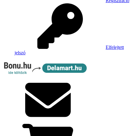
Regisztráció
Elfelejtett
jelszó