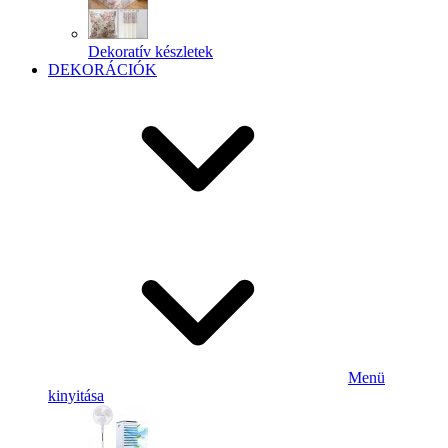
Dekoratív készletek
DEKORÁCIÓK
Menü
kinyitása