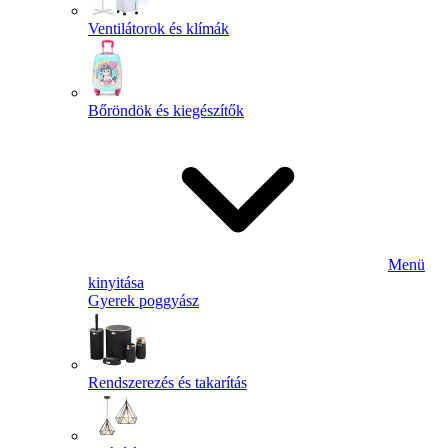
Ventilátorok és klímák
Bőröndök és kiegészítők
Menü
kinyitása
Gyerek poggyász
Rendszerezés és takarítás