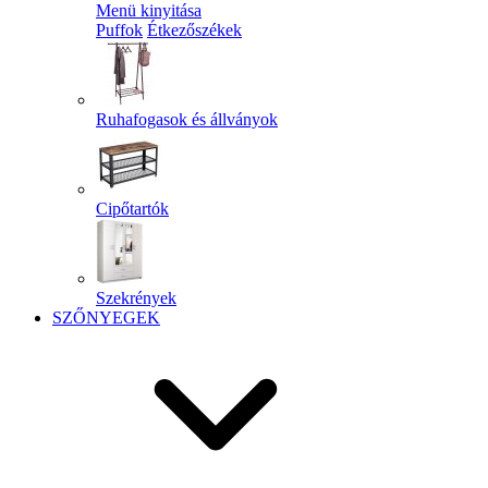
Menü kinyitása
Puffok
Étkezőszékek
Ruhafogasok és állványok
Cipőtartók
Szekrények
SZŐNYEGEK