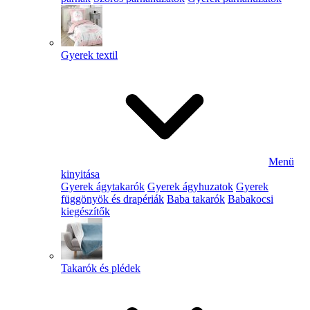
Gyerek textil
Menü
kinyitása
Gyerek ágytakarók
Gyerek ágyhuzatok
Gyerek
függönyök és drapériák
Baba takarók
Babakocsi
kiegészítők
Takarók és plédek