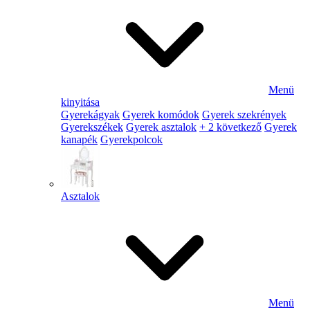
Menü
kinyitása
Gyerekágyak
Gyerek komódok
Gyerek szekrények
Gyerekszékek
Gyerek asztalok
+ 2 következő
Gyerek
kanapék
Gyerekpolcok
Asztalok
Menü