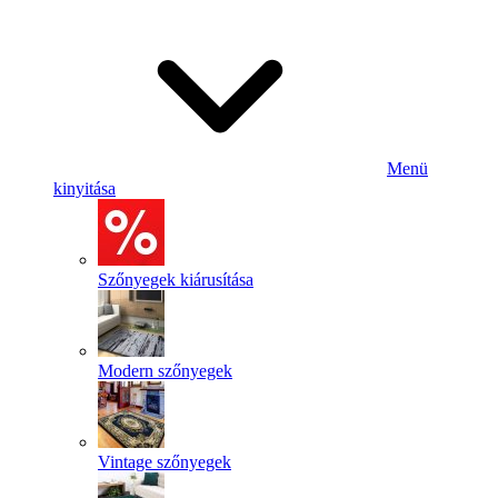
Menü
kinyitása
Szőnyegek kiárusítása
Modern szőnyegek
Vintage szőnyegek