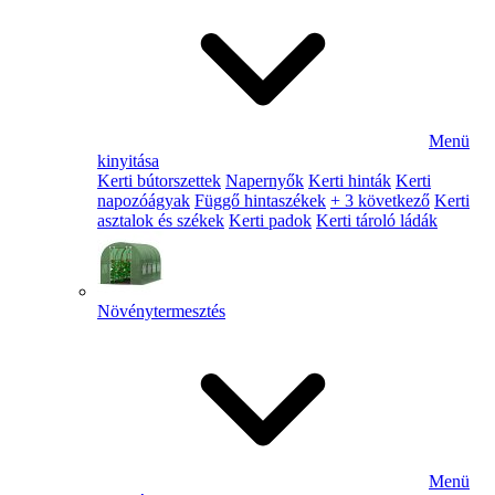
Menü
kinyitása
Kerti bútorszettek
Napernyők
Kerti hinták
Kerti
napozóágyak
Függő hintaszékek
+ 3 következő
Kerti
asztalok és székek
Kerti padok
Kerti tároló ládák
Növénytermesztés
Menü