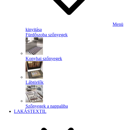
Menü
kinyitása
Fürdőszoba szőnyegek
Konyhai szőnyegek
Lábtörlők
Szőnyegek a nappaliba
LAKÁSTEXTIL