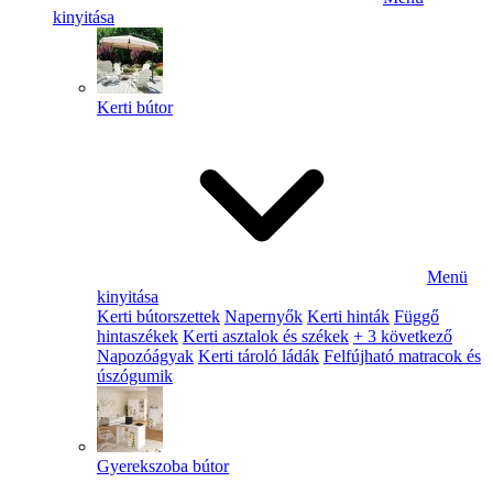
kinyitása
Kerti bútor
Menü
kinyitása
Kerti bútorszettek
Napernyők
Kerti hinták
Függő
hintaszékek
Kerti asztalok és székek
+ 3 következő
Napozóágyak
Kerti tároló ládák
Felfújható matracok és
úszógumik
Gyerekszoba bútor