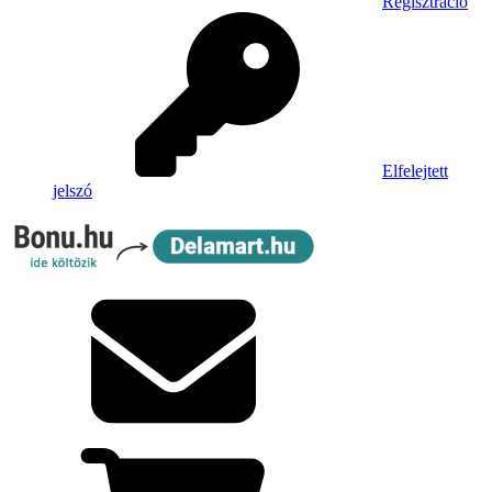
Regisztráció
Elfelejtett
jelszó