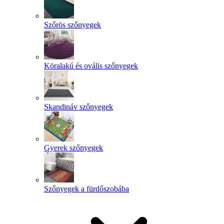
Szőrös szőnyegek
Köralakú és ovális szőnyegek
Skandináv szőnyegek
Gyerek szőnyegek
Szőnyegek a fürdőszobába