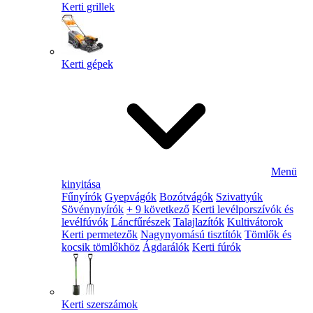
Kerti grillek
Kerti gépek
Menü
kinyitása
Fűnyírók
Gyepvágók
Bozótvágók
Szivattyúk
Sövénynyírók
+ 9 következő
Kerti levélporszívók és
levélfúvók
Láncfűrészek
Talajlazítók
Kultivátorok
Kerti permetezők
Nagynyomású tisztítók
Tömlők és
kocsik tömlőkhöz
Ágdarálók
Kerti fúrók
Kerti szerszámok