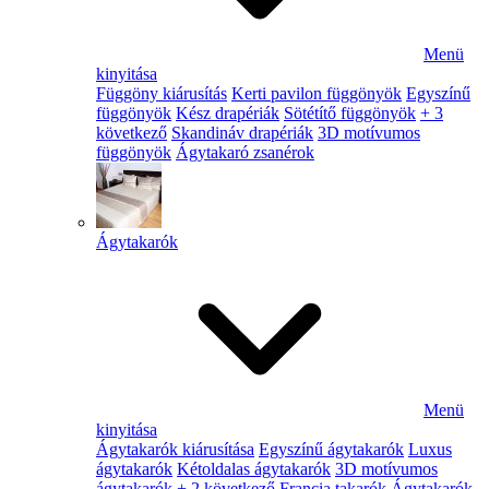
Menü
kinyitása
Függöny kiárusítás
Kerti pavilon függönyök
Egyszínű
függönyök
Kész drapériák
Sötétítő függönyök
+ 3
következő
Skandináv drapériák
3D motívumos
függönyök
Ágytakaró zsanérok
Ágytakarók
Menü
kinyitása
Ágytakarók kiárusítása
Egyszínű ágytakarók
Luxus
ágytakarók
Kétoldalas ágytakarók
3D motívumos
ágytakarók
+ 2 következő
Francia takarók
Ágytakarók