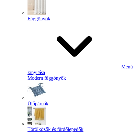
Függönyök
Menü
kinyitása
Modern függönyök
Ülőpárnák
Törölközők és fürdőlepedők