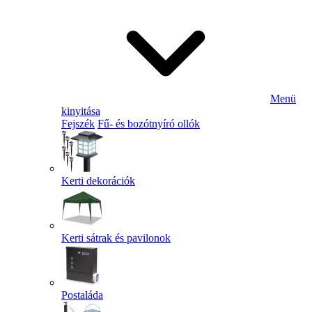
Menü
kinyitása
Fejszék
Fű- és bozótnyíró ollók
Kerti dekorációk
Kerti sátrak és pavilonok
Postaláda