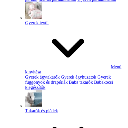
Gyerek textil
Menü
kinyitása
Gyerek ágytakarók
Gyerek ágyhuzatok
Gyerek
függönyök és drapériák
Baba takarók
Babakocsi
kiegészítők
Takarók és plédek