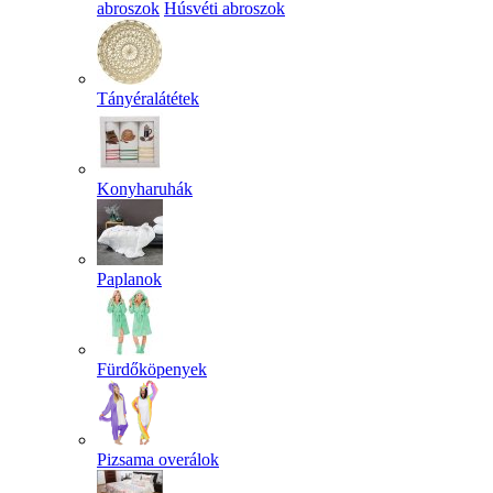
abroszok
Húsvéti abroszok
Tányéralátétek
Konyharuhák
Paplanok
Fürdőköpenyek
Pizsama overálok