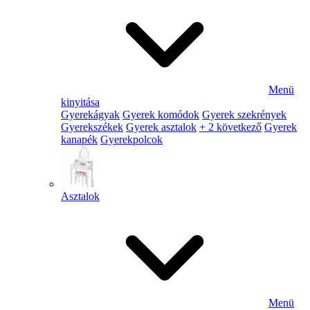
Menü
kinyitása
Gyerekágyak
Gyerek komódok
Gyerek szekrények
Gyerekszékek
Gyerek asztalok
+ 2 következő
Gyerek
kanapék
Gyerekpolcok
Asztalok
Menü