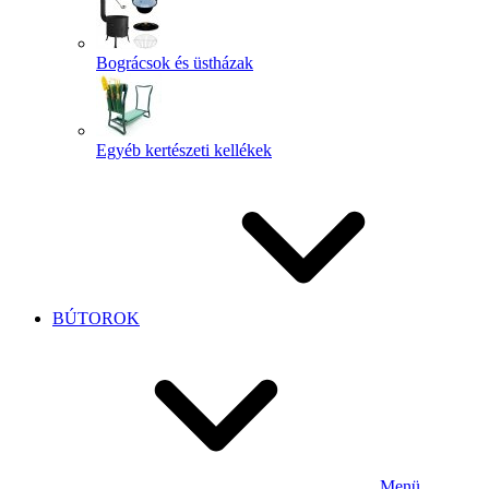
Bográcsok és üstházak
Egyéb kertészeti kellékek
BÚTOROK
Menü