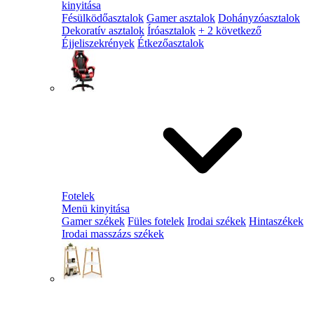
kinyitása
Fésülködőasztalok
Gamer asztalok
Dohányzóasztalok
Dekoratív asztalok
Íróasztalok
+ 2 következő
Éjjeliszekrények
Étkezőasztalok
Fotelek
Menü kinyitása
Gamer székek
Füles fotelek
Irodai székek
Hintaszékek
Irodai masszázs székek