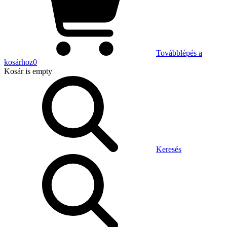
Továbblépés a
kosárhoz
0
Kosár
is empty
Keresés