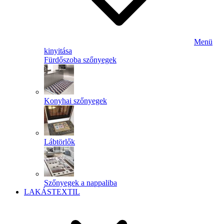
Menü
kinyitása
Fürdőszoba szőnyegek
Konyhai szőnyegek
Lábtörlők
Szőnyegek a nappaliba
LAKÁSTEXTIL