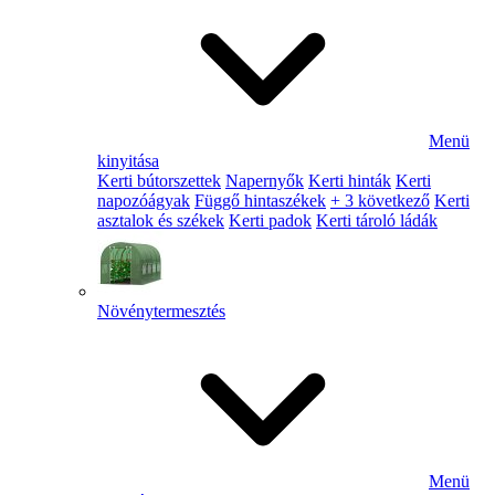
Menü
kinyitása
Kerti bútorszettek
Napernyők
Kerti hinták
Kerti
napozóágyak
Függő hintaszékek
+ 3 következő
Kerti
asztalok és székek
Kerti padok
Kerti tároló ládák
Növénytermesztés
Menü