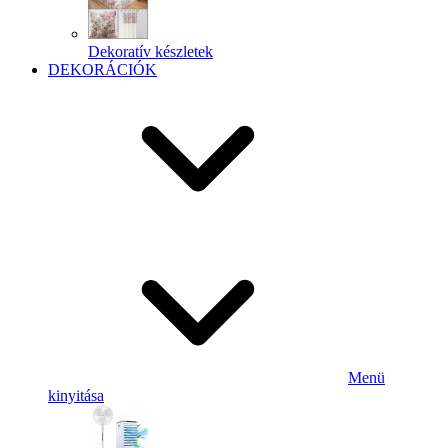
Dekoratív készletek
DEKORÁCIÓK
Menü
kinyitása