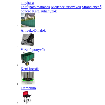
kinyitása
Felfújható matracok
Medence tartozékok
Strandlepedő,
poncsó
Kerti zuhanyzók
Árnyékoló hálók
Vízálló ponyvák
Kerti kocsik
Trambulin