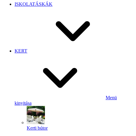
ISKOLATÁSKÁK
KERT
Menü
kinyitása
Kerti bútor