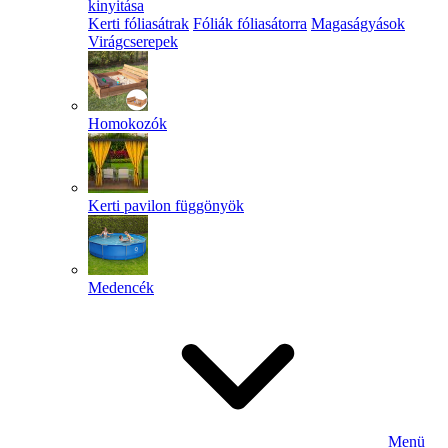
kinyitása
Kerti fóliasátrak
Fóliák fóliasátorra
Magaságyások
Virágcserepek
Homokozók
Kerti pavilon függönyök
Medencék
Menü