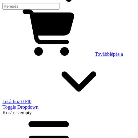
Továbblépés a
kosárhoz
0 Ft
0
Toggle Dropdown
Kosár
is empty