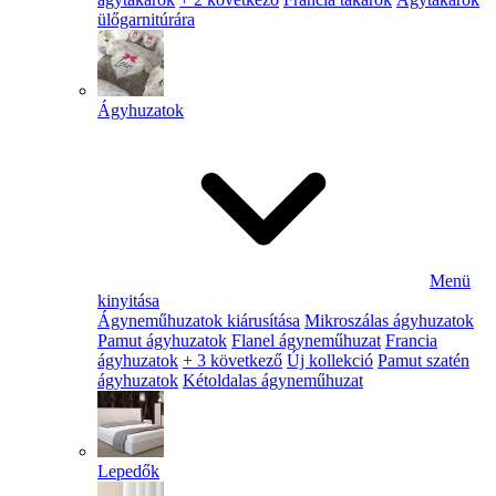
ülőgarnitúrára
Ágyhuzatok
Menü
kinyitása
Ágyneműhuzatok kiárusítása
Mikroszálas ágyhuzatok
Pamut ágyhuzatok
Flanel ágyneműhuzat
Francia
ágyhuzatok
+ 3 következő
Új kollekció
Pamut szatén
ágyhuzatok
Kétoldalas ágyneműhuzat
Lepedők