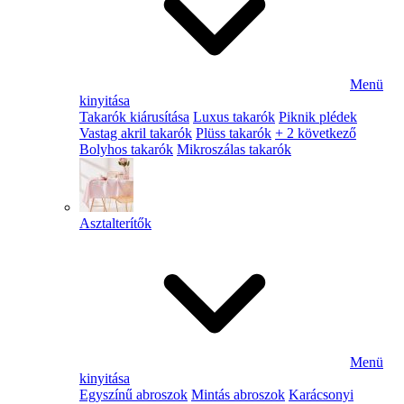
Menü
kinyitása
Takarók kiárusítása
Luxus takarók
Piknik plédek
Vastag akril takarók
Plüss takarók
+ 2 következő
Bolyhos takarók
Mikroszálas takarók
Asztalterítők
Menü
kinyitása
Egyszínű abroszok
Mintás abroszok
Karácsonyi