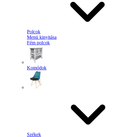
Polcok
Menü kinyitása
Fém polcok
Komódok
Székek