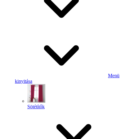
Menü
kinyitása
Sötétítők