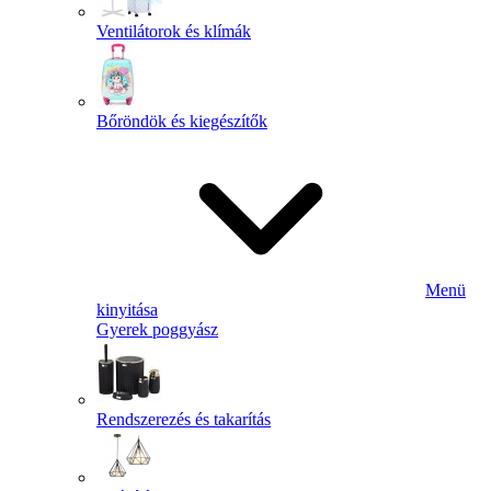
Ventilátorok és klímák
Bőröndök és kiegészítők
Menü
kinyitása
Gyerek poggyász
Rendszerezés és takarítás