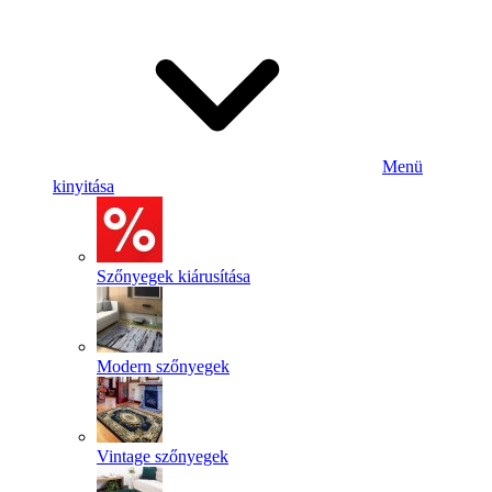
Menü
kinyitása
Szőnyegek kiárusítása
Modern szőnyegek
Vintage szőnyegek