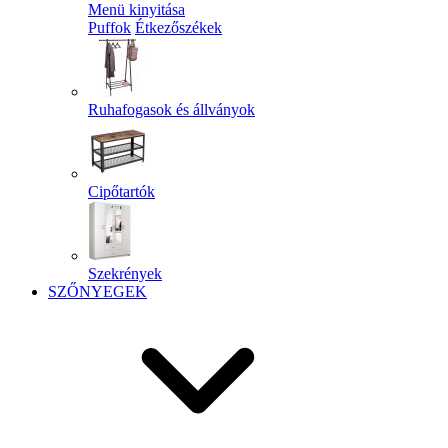
Menü kinyitása
Puffok
Étkezőszékek
Ruhafogasok és állványok
Cipőtartók
Szekrények
SZŐNYEGEK