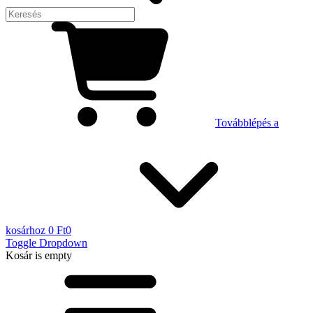
Továbblépés a
kosárhoz
0 Ft
0
Toggle Dropdown
Kosár
is empty