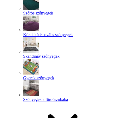
Szőrös szőnyegek
Köralakú és ovális szőnyegek
Skandináv szőnyegek
Gyerek szőnyegek
Szőnyegek a fürdőszobába