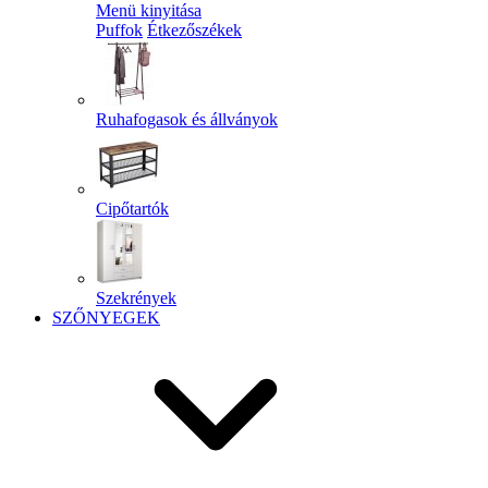
Menü kinyitása
Puffok
Étkezőszékek
Ruhafogasok és állványok
Cipőtartók
Szekrények
SZŐNYEGEK