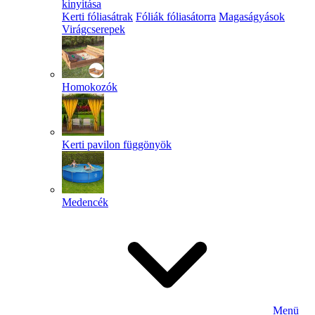
kinyitása
Kerti fóliasátrak
Fóliák fóliasátorra
Magaságyások
Virágcserepek
Homokozók
Kerti pavilon függönyök
Medencék
Menü