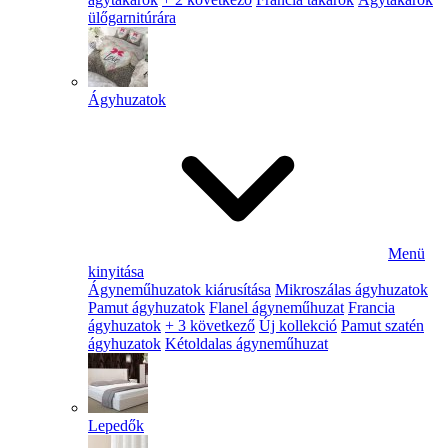
ülőgarnitúrára
Ágyhuzatok
Menü
kinyitása
Ágyneműhuzatok kiárusítása
Mikroszálas ágyhuzatok
Pamut ágyhuzatok
Flanel ágyneműhuzat
Francia
ágyhuzatok
+ 3 következő
Új kollekció
Pamut szatén
ágyhuzatok
Kétoldalas ágyneműhuzat
Lepedők