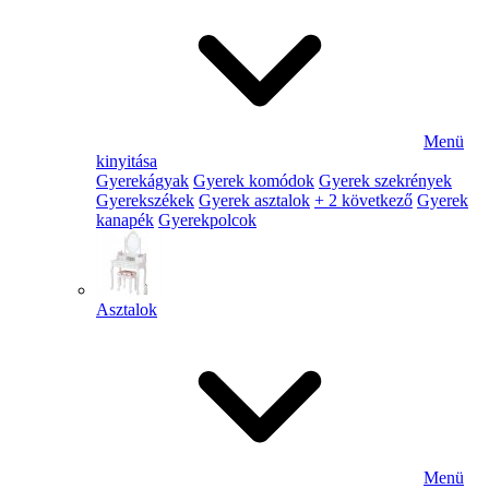
Menü
kinyitása
Gyerekágyak
Gyerek komódok
Gyerek szekrények
Gyerekszékek
Gyerek asztalok
+ 2 következő
Gyerek
kanapék
Gyerekpolcok
Asztalok
Menü