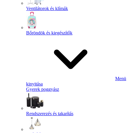
Ventilátorok és klímák
Bőröndök és kiegészítők
Menü
kinyitása
Gyerek poggyász
Rendszerezés és takarítás