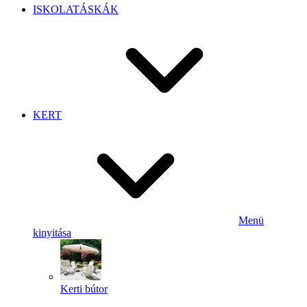
ISKOLATÁSKÁK
KERT
Menü
kinyitása
Kerti bútor