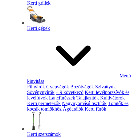
Kerti grillek
Kerti gépek
Menü
kinyitása
Fűnyírók
Gyepvágók
Bozótvágók
Szivattyúk
Sövénynyírók
+ 9 következő
Kerti levélporszívók és
levélfúvók
Láncfűrészek
Talajlazítók
Kultivátorok
Kerti permetezők
Nagynyomású tisztítók
Tömlők és
kocsik tömlőkhöz
Ágdarálók
Kerti fúrók
Kerti szerszámok