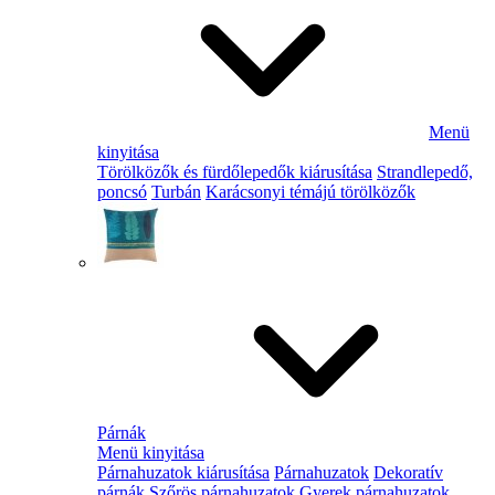
Menü
kinyitása
Törölközők és fürdőlepedők kiárusítása
Strandlepedő,
poncsó
Turbán
Karácsonyi témájú törölközők
Párnák
Menü kinyitása
Párnahuzatok kiárusítása
Párnahuzatok
Dekoratív
párnák
Szőrös párnahuzatok
Gyerek párnahuzatok