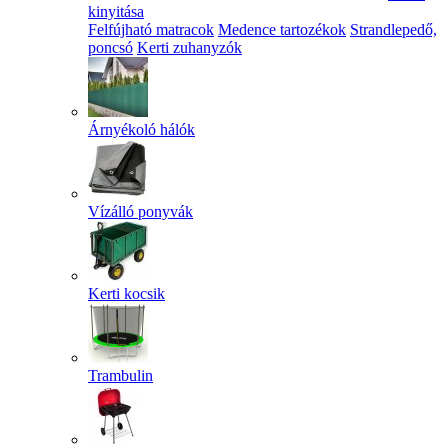
kinyitása
Felfújható matracok
Medence tartozékok
Strandlepedő,
poncsó
Kerti zuhanyzók
Árnyékoló hálók
Vízálló ponyvák
Kerti kocsik
Trambulin