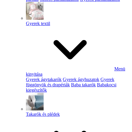
Gyerek textil
Menü
kinyitása
Gyerek ágytakarók
Gyerek ágyhuzatok
Gyerek
függönyök és drapériák
Baba takarók
Babakocsi
kiegészítők
Takarók és plédek