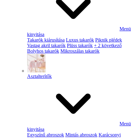
Menü
kinyitása
Takarók kiárusítása
Luxus takarók
Piknik plédek
Vastag akril takarók
Plüss takarók
+ 2 következő
Bolyhos takarók
Mikroszálas takarók
Asztalterítők
Menü
kinyitása
Egyszínű abroszok
Mintás abroszok
Karácsonyi