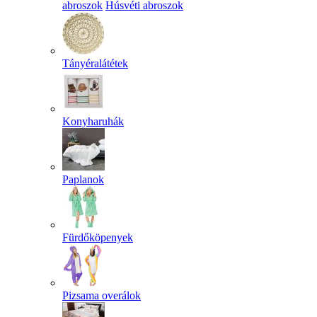
abroszok
Húsvéti abroszok
Tányéralátétek
Konyharuhák
Paplanok
Fürdőköpenyek
Pizsama overálok