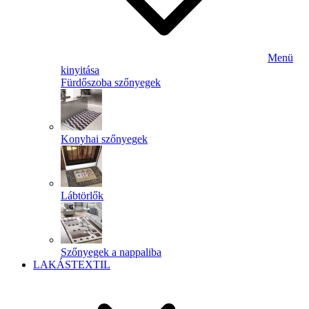
Menü
kinyitása
Fürdőszoba szőnyegek
Konyhai szőnyegek
Lábtörlők
Szőnyegek a nappaliba
LAKÁSTEXTIL