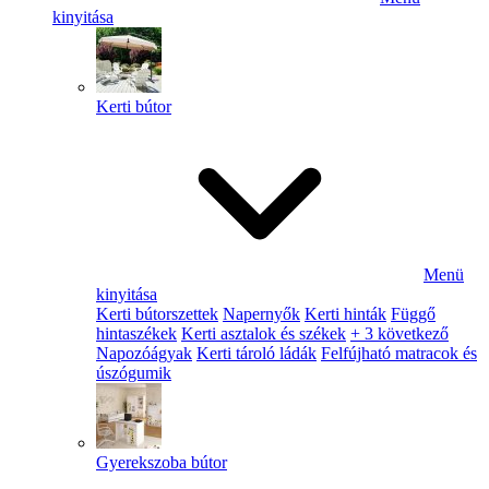
kinyitása
Kerti bútor
Menü
kinyitása
Kerti bútorszettek
Napernyők
Kerti hinták
Függő
hintaszékek
Kerti asztalok és székek
+ 3 következő
Napozóágyak
Kerti tároló ládák
Felfújható matracok és
úszógumik
Gyerekszoba bútor