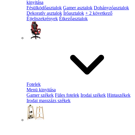
kinyitása
Fésülködőasztalok
Gamer asztalok
Dohányzóasztalok
Dekoratív asztalok
Íróasztalok
+ 2 következő
Éjjeliszekrények
Étkezőasztalok
Fotelek
Menü kinyitása
Gamer székek
Füles fotelek
Irodai székek
Hintaszékek
Irodai masszázs székek