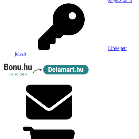
Regisztráció
Elfelejtett
jelszó