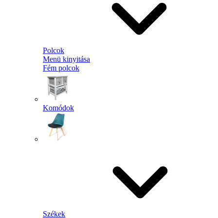
Polcok
Menü kinyitása
Fém polcok
Komódok
Székek