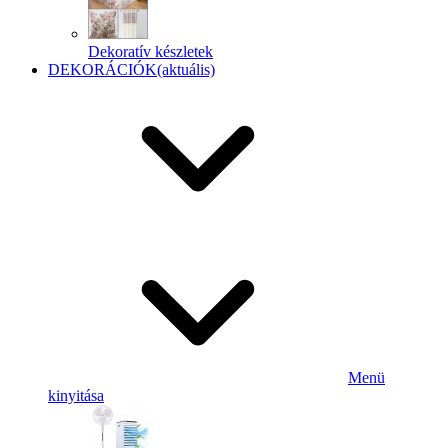
Dekoratív készletek
DEKORÁCIÓK
(aktuális)
Menü
kinyitása