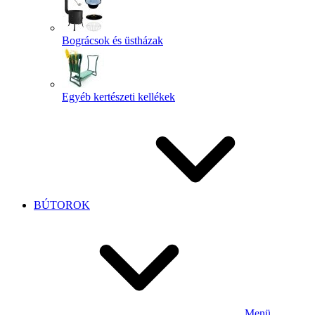
Bográcsok és üstházak
Egyéb kertészeti kellékek
BÚTOROK
Menü