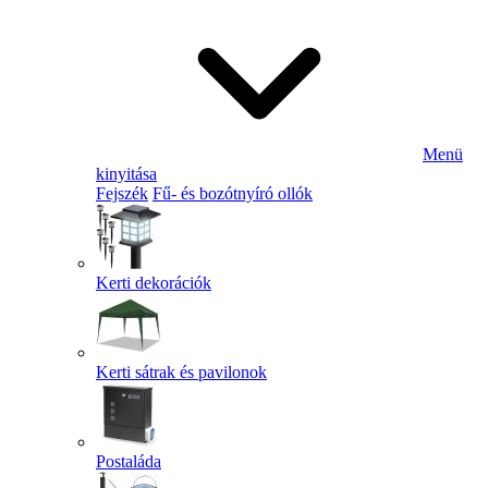
Menü
kinyitása
Fejszék
Fű- és bozótnyíró ollók
Kerti dekorációk
Kerti sátrak és pavilonok
Postaláda