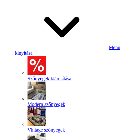
Menü
kinyitása
Szőnyegek kiárusítása
Modern szőnyegek
Vintage szőnyegek