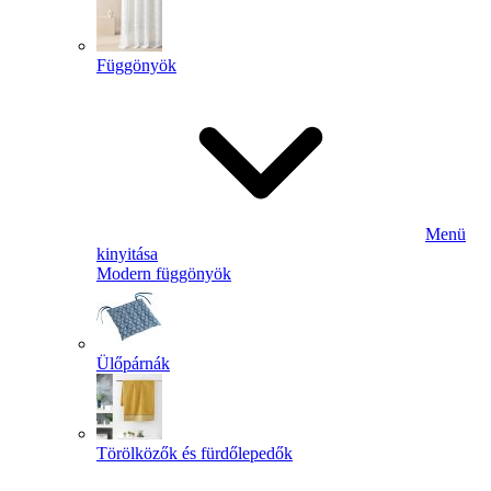
Függönyök
Menü
kinyitása
Modern függönyök
Ülőpárnák
Törölközők és fürdőlepedők