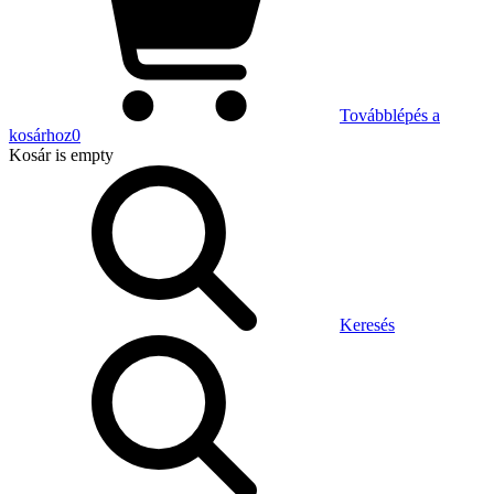
Továbblépés a
kosárhoz
0
Kosár
is empty
Keresés