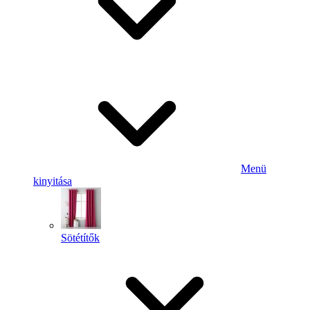
Menü
kinyitása
Sötétítők