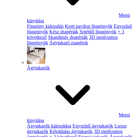
Menü
kinyitása
Függöny kiárusítás
Kerti pavilon függönyök
Egyszínű
függönyök
Kész drapériák
Sötétítő függönyök
+ 3
következő
Skandináv drapériák
3D motívumos
függönyök
Ágytakaró zsanérok
Ágytakarók
Menü
kinyitása
Ágytakarók kiárusítása
Egyszínű ágytakarók
Luxus
ágytakarók
Kétoldalas ágytakarók
3D motívumos
ágytakarók
+ 2 következő
Francia takarók
Ágytakarók