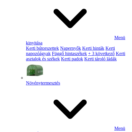
Menü
kinyitása
Kerti bútorszettek
Napernyők
Kerti hinták
Kerti
napozóágyak
Függő hintaszékek
+ 3 következő
Kerti
asztalok és székek
Kerti padok
Kerti tároló ládák
Növénytermesztés
Menü