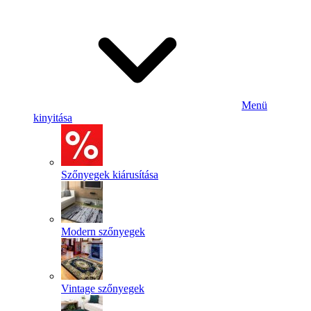
Menü
kinyitása
Szőnyegek kiárusítása
Modern szőnyegek
Vintage szőnyegek