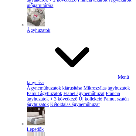
ülőgarnitúrára
Ágyhuzatok
Menü
kinyitása
Ágyneműhuzatok kiárusítása
Mikroszálas ágyhuzatok
Pamut ágyhuzatok
Flanel ágyneműhuzat
Francia
ágyhuzatok
+ 3 következő
Új kollekció
Pamut szatén
ágyhuzatok
Kétoldalas ágyneműhuzat
Lepedők