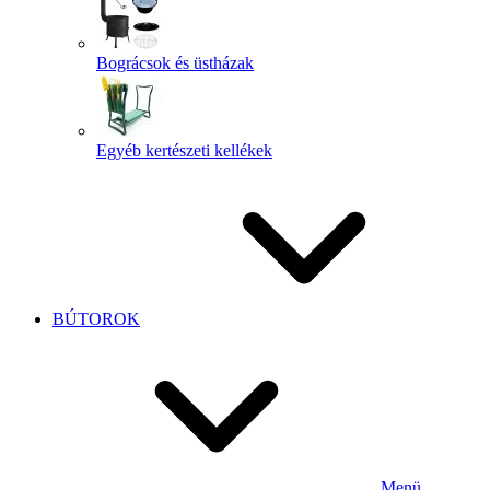
Bográcsok és üstházak
Egyéb kertészeti kellékek
BÚTOROK
Menü