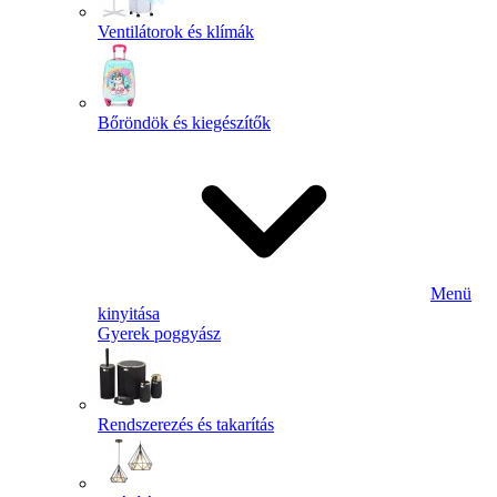
Ventilátorok és klímák
Bőröndök és kiegészítők
Menü
kinyitása
Gyerek poggyász
Rendszerezés és takarítás