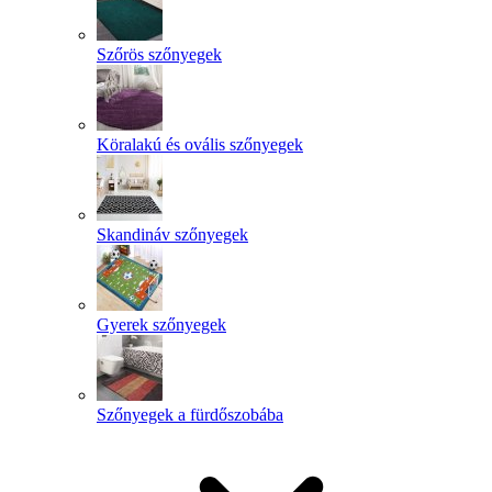
Szőrös szőnyegek
Köralakú és ovális szőnyegek
Skandináv szőnyegek
Gyerek szőnyegek
Szőnyegek a fürdőszobába