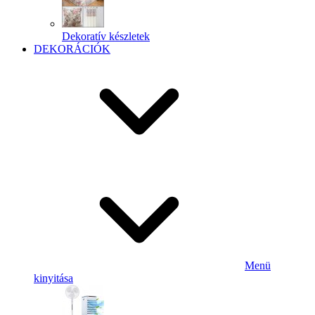
Dekoratív készletek
DEKORÁCIÓK
Menü
kinyitása