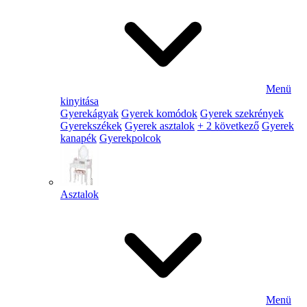
Menü
kinyitása
Gyerekágyak
Gyerek komódok
Gyerek szekrények
Gyerekszékek
Gyerek asztalok
+ 2 következő
Gyerek
kanapék
Gyerekpolcok
Asztalok
Menü