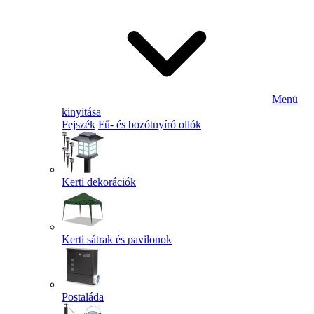
Menü
kinyitása
Fejszék
Fű- és bozótnyíró ollók
Kerti dekorációk
Kerti sátrak és pavilonok
Postaláda