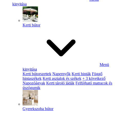
kinyitása
Kerti bútor
Menü
kinyitása
Kerti bútorszettek
Napernyők
Kerti hinták
Függő
hintaszékek
Kerti asztalok és székek
+ 3 következő
Napozóágyak
Kerti tároló ládák
Felfújható matracok és
úszógumik
Gyerekszoba bútor