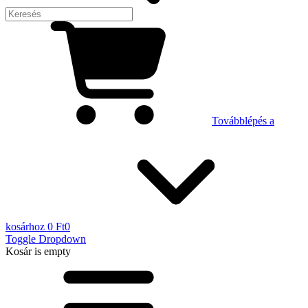
Továbblépés a
kosárhoz
0 Ft
0
Toggle Dropdown
Kosár
is empty