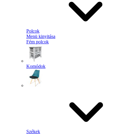
Polcok
Menü kinyitása
Fém polcok
Komódok
Székek