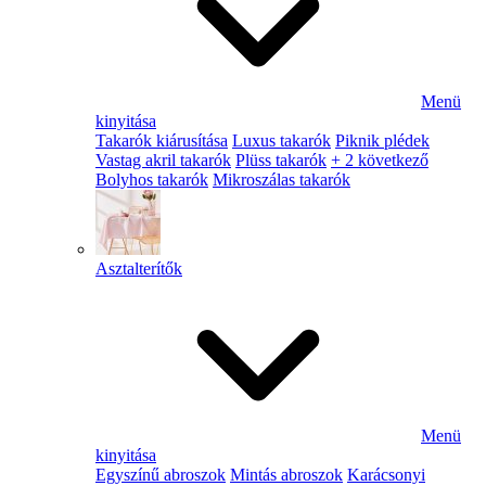
Menü
kinyitása
Takarók kiárusítása
Luxus takarók
Piknik plédek
Vastag akril takarók
Plüss takarók
+ 2 következő
Bolyhos takarók
Mikroszálas takarók
Asztalterítők
Menü
kinyitása
Egyszínű abroszok
Mintás abroszok
Karácsonyi