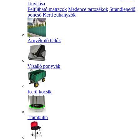
kinyitása
Felfújható matracok
Medence tartozékok
Strandlepedő,
poncsó
Kerti zuhanyzók
Árnyékoló hálók
Vízálló ponyvák
Kerti kocsik
Trambulin