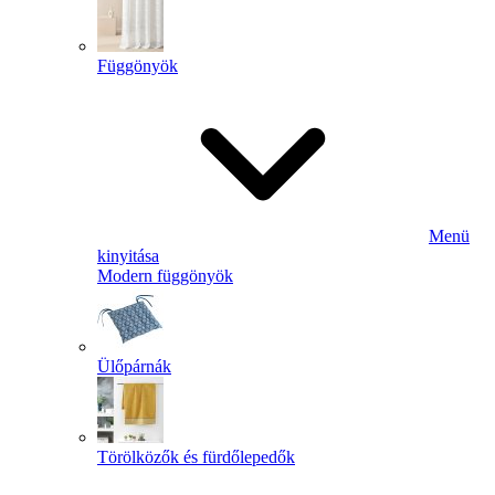
Függönyök
Menü
kinyitása
Modern függönyök
Ülőpárnák
Törölközők és fürdőlepedők