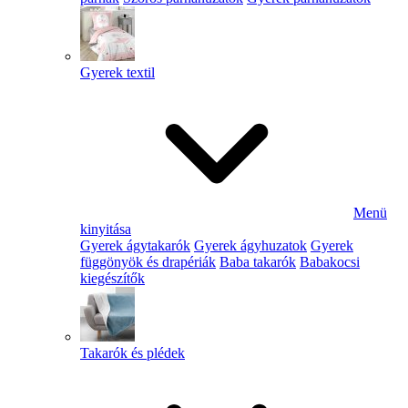
Gyerek textil
Menü
kinyitása
Gyerek ágytakarók
Gyerek ágyhuzatok
Gyerek
függönyök és drapériák
Baba takarók
Babakocsi
kiegészítők
Takarók és plédek