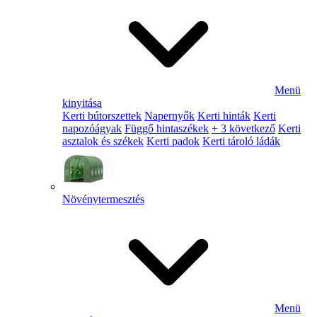
Menü
kinyitása
Kerti bútorszettek
Napernyők
Kerti hinták
Kerti
napozóágyak
Függő hintaszékek
+ 3 következő
Kerti
asztalok és székek
Kerti padok
Kerti tároló ládák
Növénytermesztés
Menü