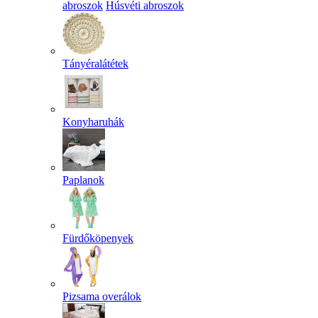
abroszok
Húsvéti abroszok
Tányéralátétek
Konyharuhák
Paplanok
Fürdőköpenyek
Pizsama overálok