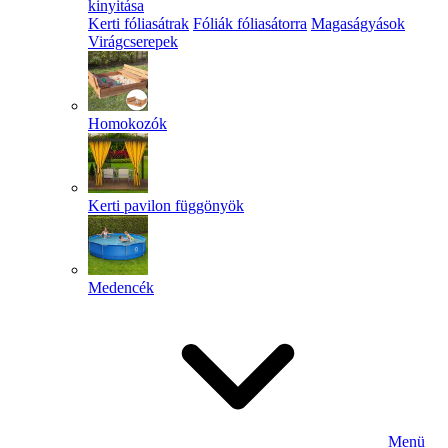
kinyitása
Kerti fóliasátrak
Fóliák fóliasátorra
Magaságyások
Virágcserepek
Homokozók
Kerti pavilon függönyök
Medencék
Menü