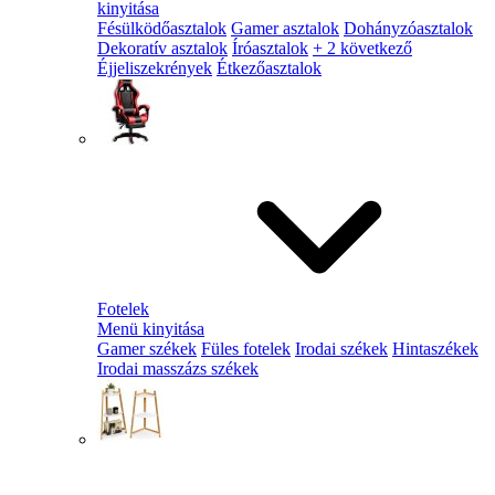
kinyitása
Fésülködőasztalok
Gamer asztalok
Dohányzóasztalok
Dekoratív asztalok
Íróasztalok
+ 2 következő
Éjjeliszekrények
Étkezőasztalok
Fotelek
Menü kinyitása
Gamer székek
Füles fotelek
Irodai székek
Hintaszékek
Irodai masszázs székek