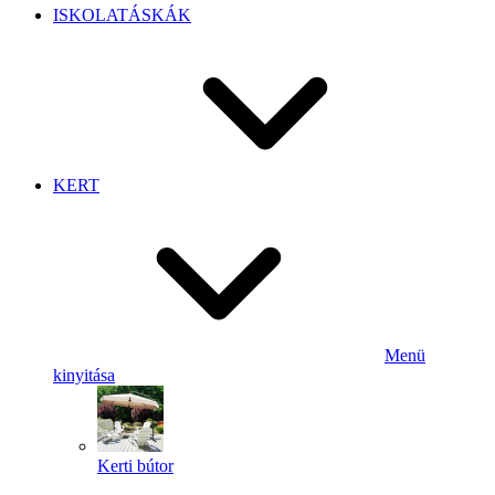
ISKOLATÁSKÁK
KERT
Menü
kinyitása
Kerti bútor