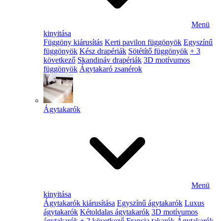
Menü
kinyitása
Függöny kiárusítás
Kerti pavilon függönyök
Egyszínű
függönyök
Kész drapériák
Sötétítő függönyök
+ 3
következő
Skandináv drapériák
3D motívumos
függönyök
Ágytakaró zsanérok
Ágytakarók
Menü
kinyitása
Ágytakarók kiárusítása
Egyszínű ágytakarók
Luxus
ágytakarók
Kétoldalas ágytakarók
3D motívumos
ágytakarók
+ 2 következő
Francia takarók
Ágytakarók