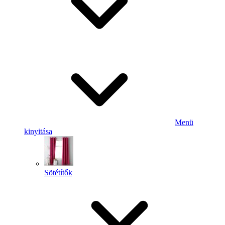
Menü
kinyitása
Sötétítők