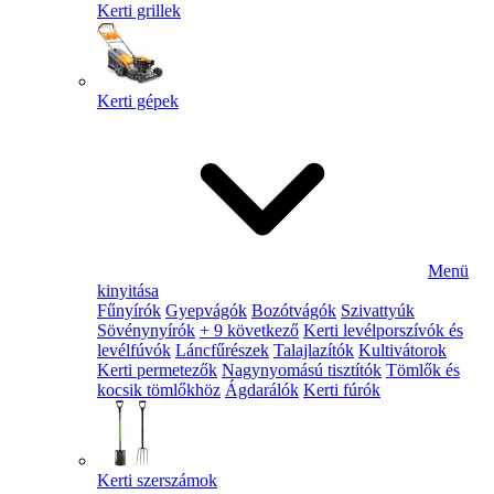
Kerti grillek
Kerti gépek
Menü
kinyitása
Fűnyírók
Gyepvágók
Bozótvágók
Szivattyúk
Sövénynyírók
+ 9 következő
Kerti levélporszívók és
levélfúvók
Láncfűrészek
Talajlazítók
Kultivátorok
Kerti permetezők
Nagynyomású tisztítók
Tömlők és
kocsik tömlőkhöz
Ágdarálók
Kerti fúrók
Kerti szerszámok