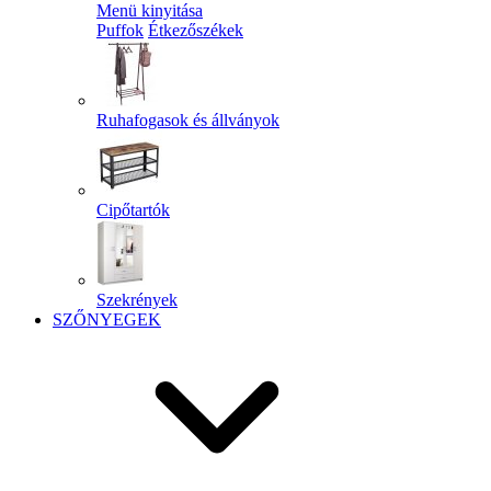
Menü kinyitása
Puffok
Étkezőszékek
Ruhafogasok és állványok
Cipőtartók
Szekrények
SZŐNYEGEK