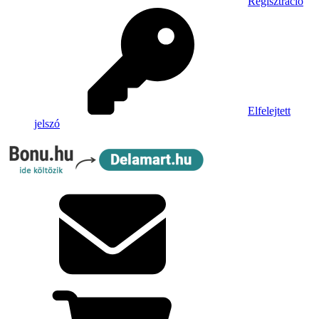
Regisztráció
Elfelejtett
jelszó