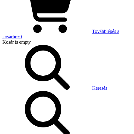
Továbblépés a
kosárhoz
0
Kosár
is empty
Keresés