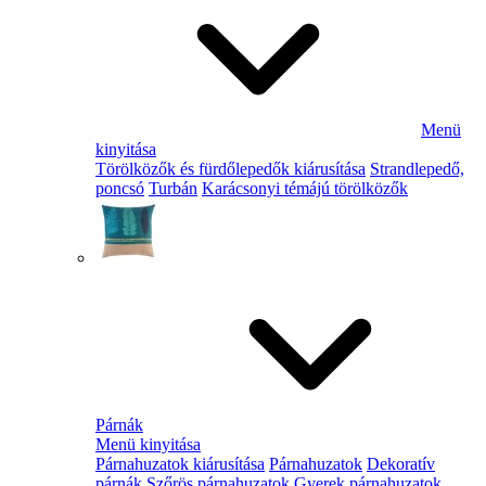
Menü
kinyitása
Törölközők és fürdőlepedők kiárusítása
Strandlepedő,
poncsó
Turbán
Karácsonyi témájú törölközők
Párnák
Menü kinyitása
Párnahuzatok kiárusítása
Párnahuzatok
Dekoratív
párnák
Szőrös párnahuzatok
Gyerek párnahuzatok