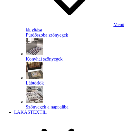
Menü
kinyitása
Fürdőszoba szőnyegek
Konyhai szőnyegek
Lábtörlők
Szőnyegek a nappaliba
LAKÁSTEXTIL