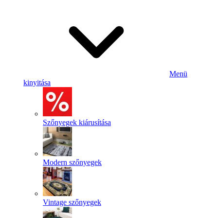
Menü
kinyitása
Szőnyegek kiárusítása
Modern szőnyegek
Vintage szőnyegek