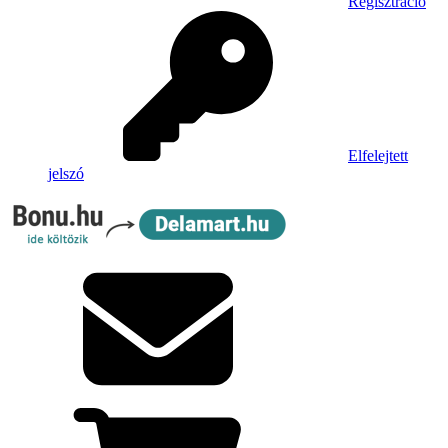
Regisztráció
Elfelejtett
jelszó