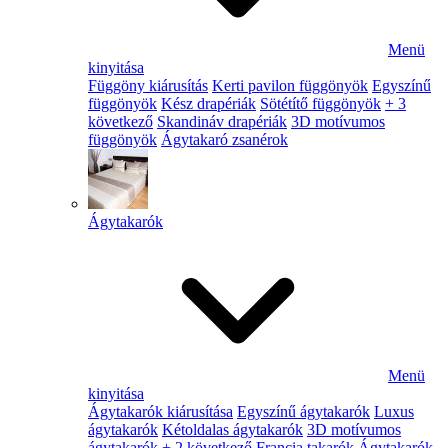
Menü
kinyitása
Függöny kiárusítás
Kerti pavilon függönyök
Egyszínű
függönyök
Kész drapériák
Sötétítő függönyök
+ 3
következő
Skandináv drapériák
3D motívumos
függönyök
Ágytakaró zsanérok
Ágytakarók
Menü
kinyitása
Ágytakarók kiárusítása
Egyszínű ágytakarók
Luxus
ágytakarók
Kétoldalas ágytakarók
3D motívumos
ágytakarók
+ 2 következő
Francia takarók
Ágytakarók