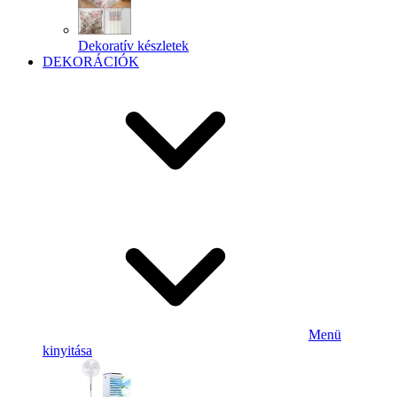
Dekoratív készletek
DEKORÁCIÓK
Menü
kinyitása