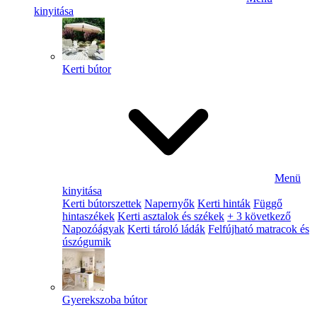
kinyitása
Kerti bútor
Menü
kinyitása
Kerti bútorszettek
Napernyők
Kerti hinták
Függő
hintaszékek
Kerti asztalok és székek
+ 3 következő
Napozóágyak
Kerti tároló ládák
Felfújható matracok és
úszógumik
Gyerekszoba bútor