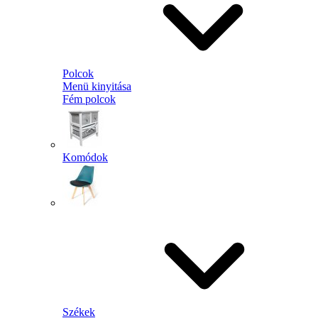
Polcok
Menü kinyitása
Fém polcok
Komódok
Székek