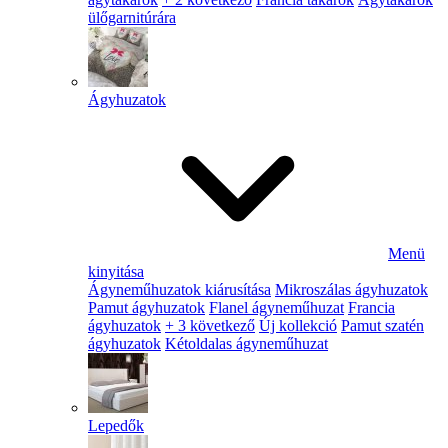
ülőgarnitúrára
Ágyhuzatok
Menü
kinyitása
Ágyneműhuzatok kiárusítása
Mikroszálas ágyhuzatok
Pamut ágyhuzatok
Flanel ágyneműhuzat
Francia
ágyhuzatok
+ 3 következő
Új kollekció
Pamut szatén
ágyhuzatok
Kétoldalas ágyneműhuzat
Lepedők