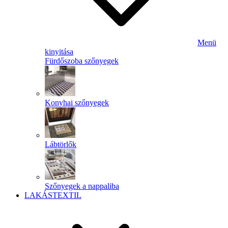
Menü
kinyitása
Fürdőszoba szőnyegek
Konyhai szőnyegek
Lábtörlők
Szőnyegek a nappaliba
LAKÁSTEXTIL