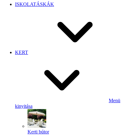
ISKOLATÁSKÁK
KERT
Menü
kinyitása
Kerti bútor