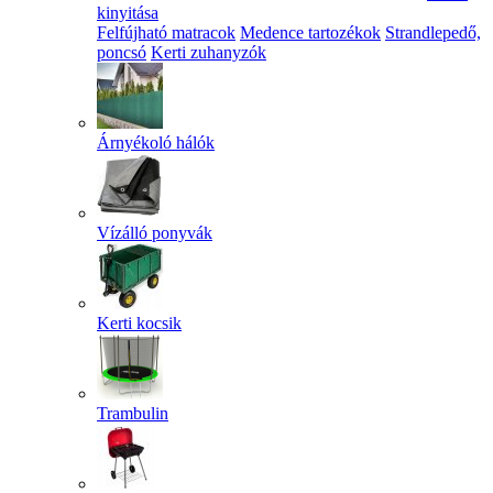
kinyitása
Felfújható matracok
Medence tartozékok
Strandlepedő,
poncsó
Kerti zuhanyzók
Árnyékoló hálók
Vízálló ponyvák
Kerti kocsik
Trambulin