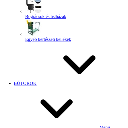
Bográcsok és üstházak
Egyéb kertészeti kellékek
BÚTOROK
Menü