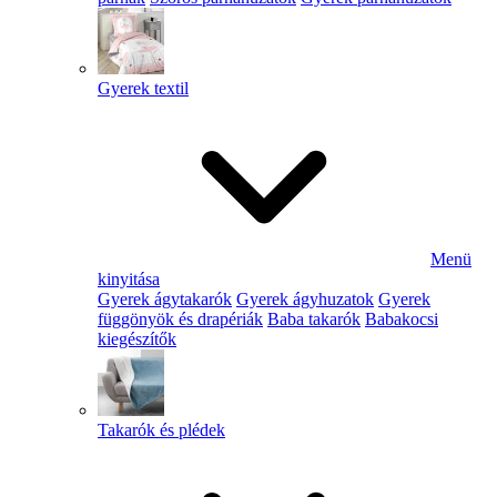
Gyerek textil
Menü
kinyitása
Gyerek ágytakarók
Gyerek ágyhuzatok
Gyerek
függönyök és drapériák
Baba takarók
Babakocsi
kiegészítők
Takarók és plédek