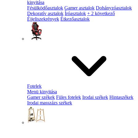
kinyitása
Fésülködőasztalok
Gamer asztalok
Dohányzóasztalok
Dekoratív asztalok
Íróasztalok
+ 2 következő
Éjjeliszekrények
Étkezőasztalok
Fotelek
Menü kinyitása
Gamer székek
Füles fotelek
Irodai székek
Hintaszékek
Irodai masszázs székek