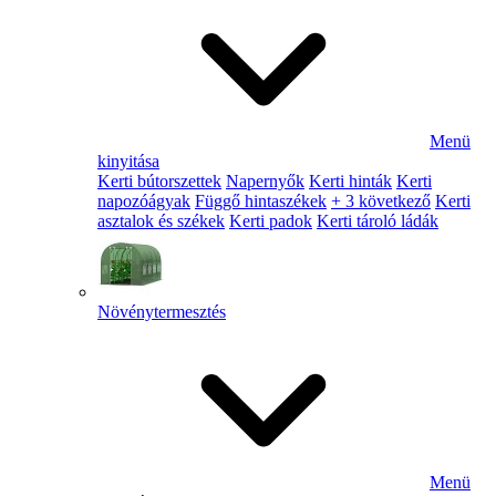
Menü
kinyitása
Kerti bútorszettek
Napernyők
Kerti hinták
Kerti
napozóágyak
Függő hintaszékek
+ 3 következő
Kerti
asztalok és székek
Kerti padok
Kerti tároló ládák
Növénytermesztés
Menü