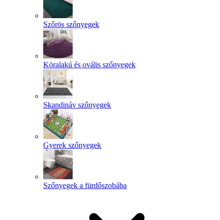
Szőrös szőnyegek
Köralakú és ovális szőnyegek
Skandináv szőnyegek
Gyerek szőnyegek
Szőnyegek a fürdőszobába