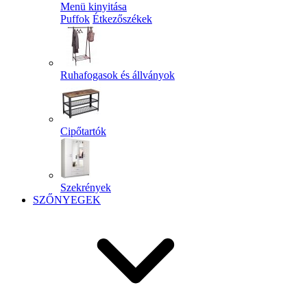
Menü kinyitása
Puffok
Étkezőszékek
Ruhafogasok és állványok
Cipőtartók
Szekrények
SZŐNYEGEK