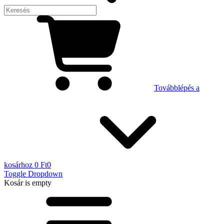
Továbblépés a
kosárhoz
0 Ft
0
Toggle Dropdown
Kosár
is empty