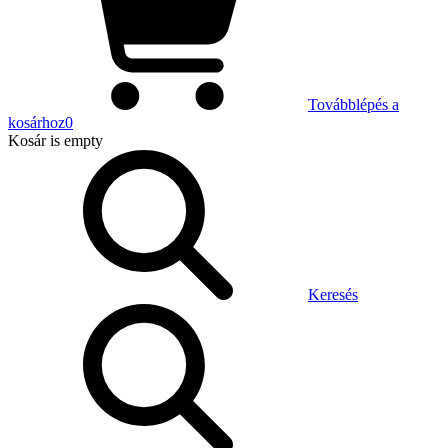
Továbblépés a
kosárhoz
0
Kosár
is empty
Keresés