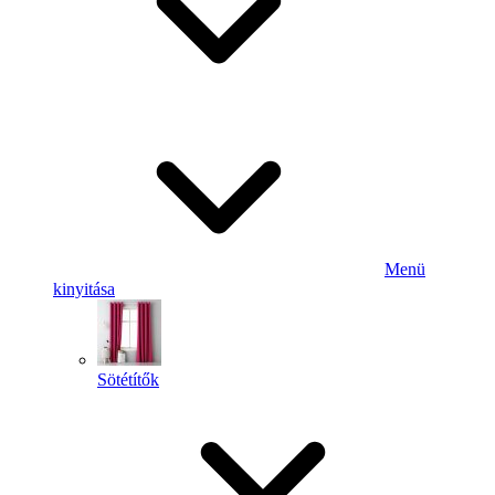
Menü
kinyitása
Sötétítők