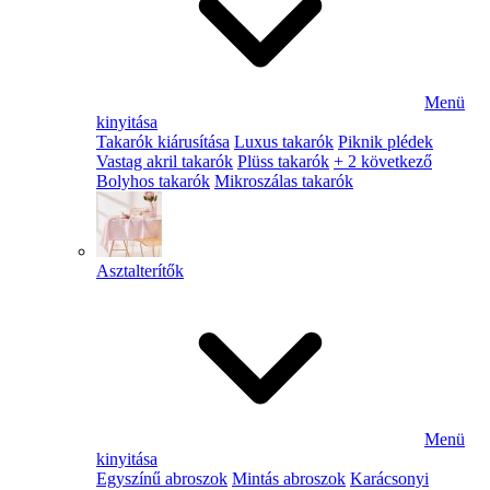
Menü
kinyitása
Takarók kiárusítása
Luxus takarók
Piknik plédek
Vastag akril takarók
Plüss takarók
+ 2 következő
Bolyhos takarók
Mikroszálas takarók
Asztalterítők
Menü
kinyitása
Egyszínű abroszok
Mintás abroszok
Karácsonyi