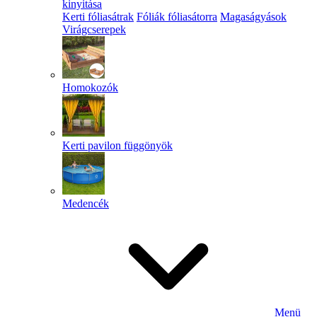
kinyitása
Kerti fóliasátrak
Fóliák fóliasátorra
Magaságyások
Virágcserepek
Homokozók
Kerti pavilon függönyök
Medencék
Menü