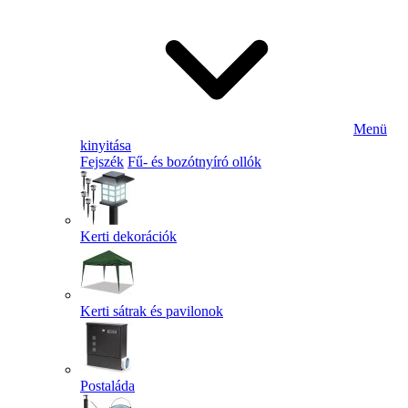
Menü
kinyitása
Fejszék
Fű- és bozótnyíró ollók
Kerti dekorációk
Kerti sátrak és pavilonok
Postaláda