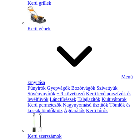
Kerti grillek
Kerti gépek
Menü
kinyitása
Fűnyírók
Gyepvágók
Bozótvágók
Szivattyúk
Sövénynyírók
+ 9 következő
Kerti levélporszívók és
levélfúvók
Láncfűrészek
Talajlazítók
Kultivátorok
Kerti permetezők
Nagynyomású tisztítók
Tömlők és
kocsik tömlőkhöz
Ágdarálók
Kerti fúrók
Kerti szerszámok