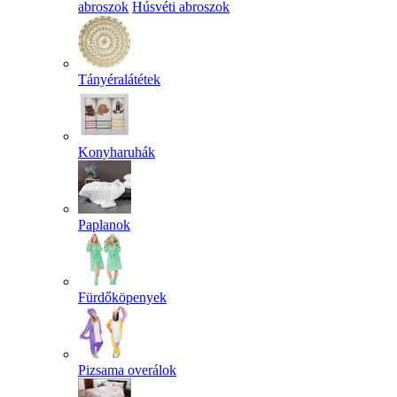
abroszok
Húsvéti abroszok
Tányéralátétek
Konyharuhák
Paplanok
Fürdőköpenyek
Pizsama overálok