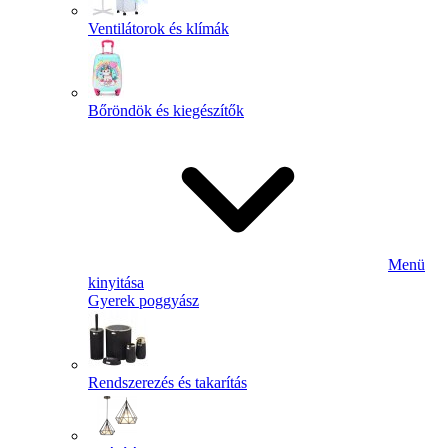
Ventilátorok és klímák
Bőröndök és kiegészítők
Menü
kinyitása
Gyerek poggyász
Rendszerezés és takarítás