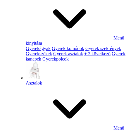
Menü
kinyitása
Gyerekágyak
Gyerek komódok
Gyerek szekrények
Gyerekszékek
Gyerek asztalok
+ 2 következő
Gyerek
kanapék
Gyerekpolcok
Asztalok
Menü