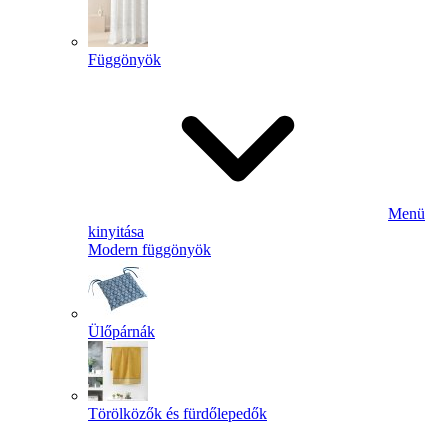
Függönyök
Menü
kinyitása
Modern függönyök
Ülőpárnák
Törölközők és fürdőlepedők