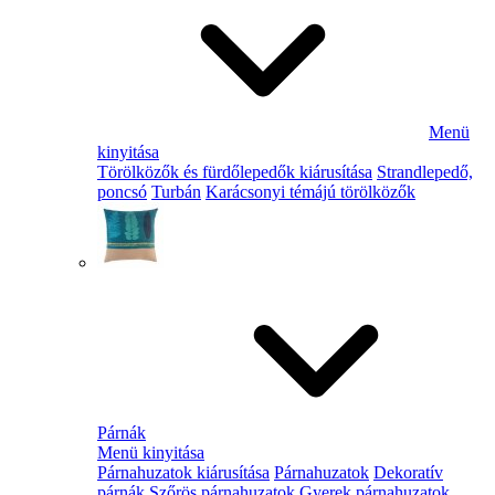
Menü
kinyitása
Törölközők és fürdőlepedők kiárusítása
Strandlepedő,
poncsó
Turbán
Karácsonyi témájú törölközők
Párnák
Menü kinyitása
Párnahuzatok kiárusítása
Párnahuzatok
Dekoratív
párnák
Szőrös párnahuzatok
Gyerek párnahuzatok